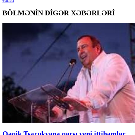
etməli
BÖLMƏNİN DİGƏR XƏBƏRLƏRİ
Qaqik Tsarukyana qarşı yeni ittihamlar