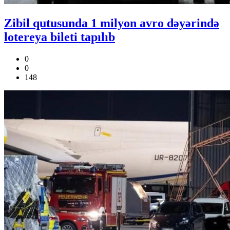
Zibil qutusunda 1 milyon avro dəyərində
lotereya bileti tapılıb
0
0
148