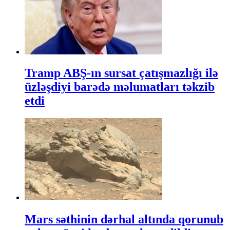
Tramp ABŞ-ın sursat çatışmazlığı ilə
üzləşdiyi barədə məlumatları təkzib
etdi
Mars səthinin dərhal altında qorunub