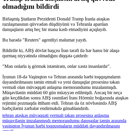
olmadığını bildirdi
Birləşmiş Ştatların Prezidenti Donald Tramp İranla atəşkəs
razılaşmasının qüvvədən düşdüyünü və Tehranla aparılan
danışıqların artıq heç bir məna kəsb etmədiyini açıqlayıb.
Bu barədə "Reuters" agentliyi məlumat yayıb.
Bildirilir ki, ABŞ dövlət başçısı İran tərəfi ilə hər hansı bir əlaqə
qurmaq niyyətində olmadığını diqqətə çatdırıb:
"Mən onlarla iş görmək istəmirəm, onlar xəstə insanlardır".
İyunun 18-də Vaşinqton və Tehran arasında hərbi toqquşmaların
dayandırılmasını təmin etməli və yeni danışıqlar prosesinə təkan
verməli olan müvəqqəti anlaşma memorandumu imzalanmışdı.
Müqavilənin müddəti 60 gün müəyyən edilmişdi. Ancaq bir neçə
gün keçdikdən sonra ABŞ rəsmiləri İranı Hörmüz boğazında atəşkəs
rejimini pozmaqda ittiham etdi. Tehran da öz növbəsində ABŞ
hərbçilərini zərbələr endirməkdə günahlandırıb.
tehran
atəşkəs
müvəqqəti
verməli
təkan
prosesinə
anlaşma
müqavilənin
imzalanmışdı
memorandumu
danışıqlar
təmin
arasında
vaşinqton
İyunun
hərbi
toqquşmaların
müddəti
dayandırılmasını