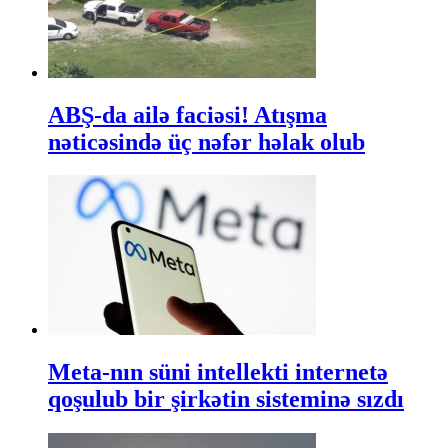
ABŞ-da ailə faciəsi! Atışma
nəticəsində üç nəfər həlak olub
Meta-nın süni intellekti internetə
qoşulub bir şirkətin sisteminə sızdı