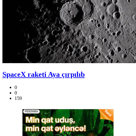
SpaceX raketi Aya çırpılıb
0
0
159