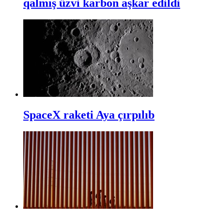
qalmış üzvi karbon aşkar edildi
SpaceX raketi Aya çırpılıb