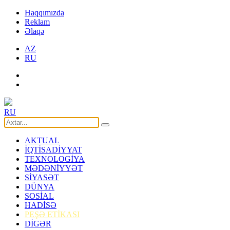
Haqqımızda
Reklam
Əlaqə
AZ
RU
RU
AKTUAL
İQTİSADİYYAT
TEXNOLOGİYA
MƏDƏNİYYƏT
SİYASƏT
DÜNYA
SOSİAL
HADİSƏ
PEŞƏ ETİKASI
DİGƏR