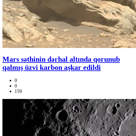
Mars səthinin dərhal altında qorunub
qalmış üzvi karbon aşkar edildi
0
0
159