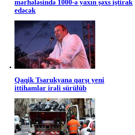
mərhələsində 1000-ə yaxın şəxs iştirak
edəcək
Qaqik Tsarukyana qarşı yeni
ittihamlar irəli sürülüb