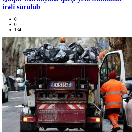
irəli sürülüb
0
0
134