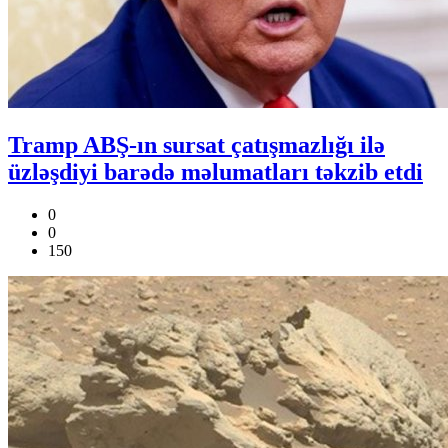
Tramp ABŞ-ın sursat çatışmazlığı ilə
üzləşdiyi barədə məlumatları təkzib etdi
0
0
150