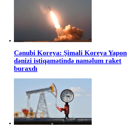
Cənubi Koreya: Şimali Koreya Yapon
dənizi istiqamətində naməlum raket
buraxdı