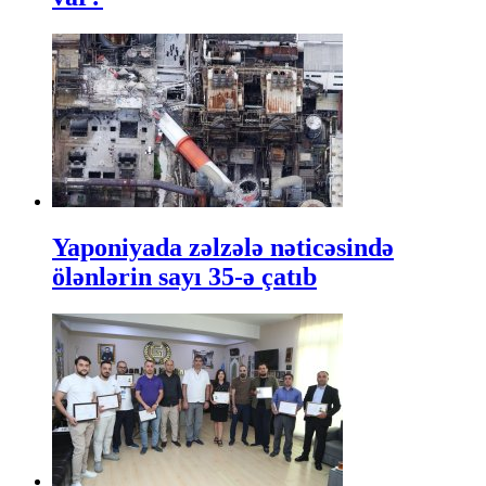
Yaponiyada zəlzələ nəticəsində
ölənlərin sayı 35-ə çatıb