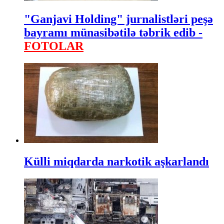
"Ganjavi Holding" jurnalistləri peşə
bayramı münasibətilə təbrik edib -
FOTOLAR
Külli miqdarda narkotik aşkarlandı