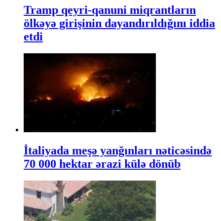
Tramp qeyri-qanuni miqrantların
ölkəyə girişinin dayandırıldığını iddia
etdi
İtaliyada meşə yanğınları nəticəsində
70 000 hektar ərazi külə dönüb