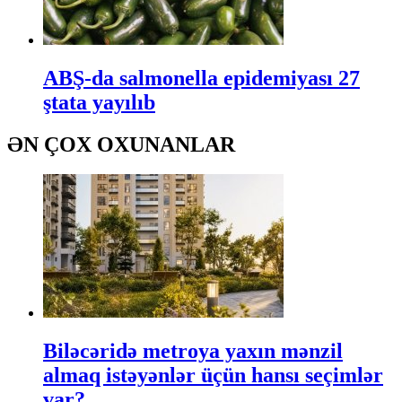
ABŞ-da salmonella epidemiyası 27
ştata yayılıb
ƏN ÇOX OXUNANLAR
Biləcəridə metroya yaxın mənzil
almaq istəyənlər üçün hansı seçimlər
var?