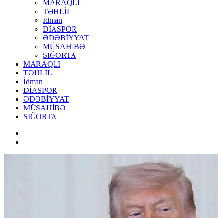
MARAQLI
TƏHLİL
İdman
DİASPOR
ƏDƏBİYYAT
MÜSAHİBƏ
SIĞORTA
MARAQLI
TƏHLİL
İdman
DİASPOR
ƏDƏBİYYAT
MÜSAHİBƏ
SIĞORTA