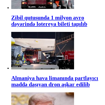
Zibil qutusunda 1 milyon avro
dəyərində lotereya bileti tapılıb
Almaniya hava limanında partlayıcı
maddə daşıyan dron aşkar edilib