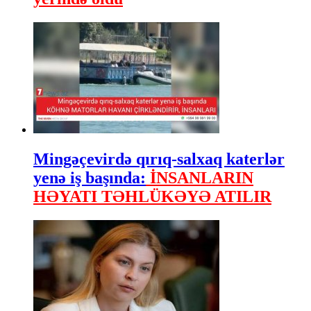
Mingəçevirdə qırıq-salxaq katerlər
yenə iş başında:
İNSANLARIN
HƏYATI TƏHLÜKƏYƏ ATILIR