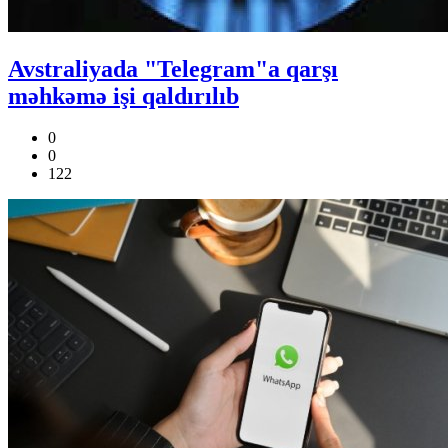
Avstraliyada "Telegram"a qarşı
məhkəmə işi qaldırılıb
0
0
122