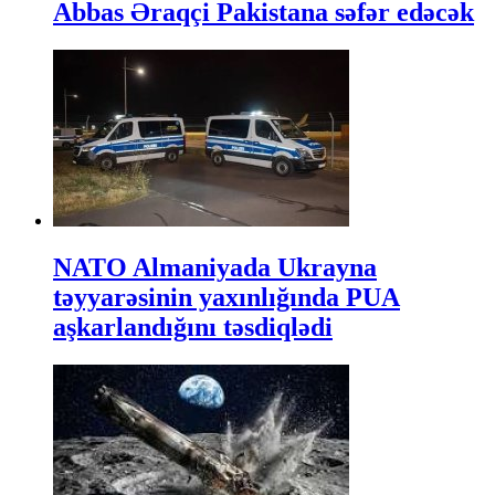
Abbas Əraqçi Pakistana səfər edəcək
NATO Almaniyada Ukrayna
təyyarəsinin yaxınlığında PUA
aşkarlandığını təsdiqlədi