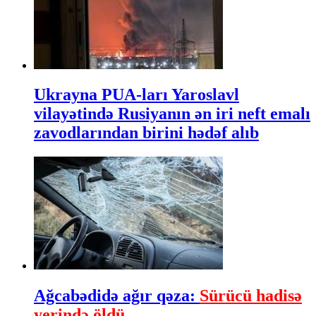
Ukrayna PUA-ları Yaroslavl
vilayətində Rusiyanın ən iri neft emalı
zavodlarından birini hədəf alıb
Ağcabədidə ağır qəza:
Sürücü hadisə
yerində öldü