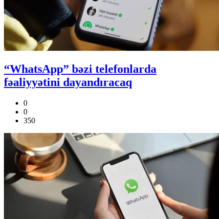
“WhatsApp” bəzi telefonlarda
fəaliyyətini dayandıracaq
0
0
350