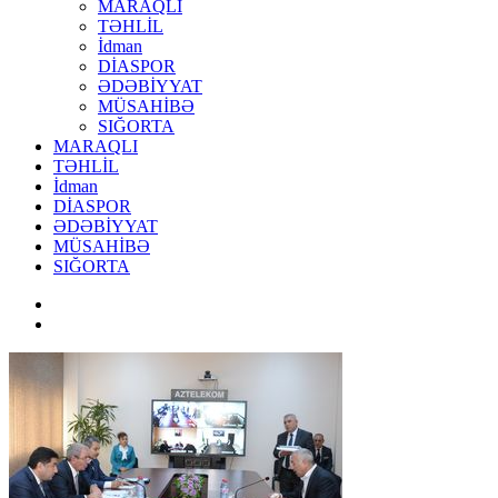
MARAQLI
TƏHLİL
İdman
DİASPOR
ƏDƏBİYYAT
MÜSAHİBƏ
SIĞORTA
MARAQLI
TƏHLİL
İdman
DİASPOR
ƏDƏBİYYAT
MÜSAHİBƏ
SIĞORTA