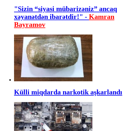
"Sizin “siyasi mübarizəniz” ancaq
xəyanətdən ibarətdir!" -
Kamran
Bayramov
Külli miqdarda narkotik aşkarlandı