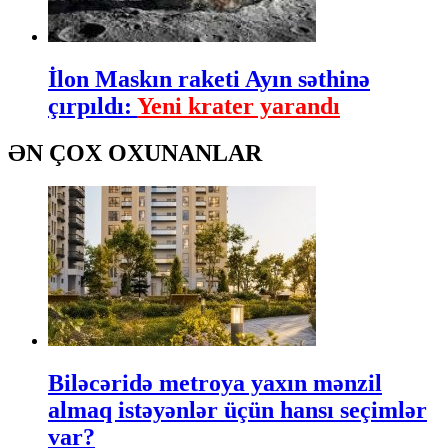
İlon Maskın raketi Ayın səthinə
çırpıldı:
Yeni krater yarandı
ƏN ÇOX OXUNANLAR
Biləcəridə metroya yaxın mənzil
almaq istəyənlər üçün hansı seçimlər
var?