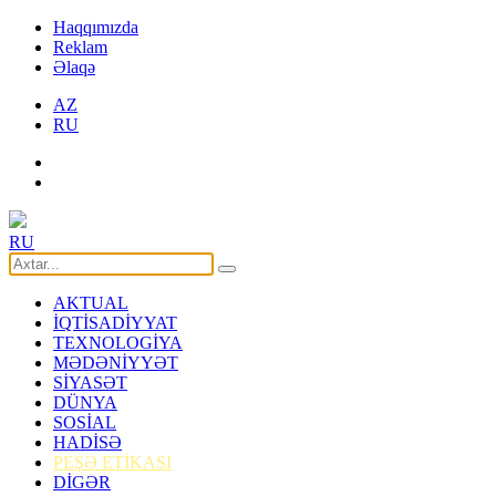
Haqqımızda
Reklam
Əlaqə
AZ
RU
RU
AKTUAL
İQTİSADİYYAT
TEXNOLOGİYA
MƏDƏNİYYƏT
SİYASƏT
DÜNYA
SOSİAL
HADİSƏ
PEŞƏ ETİKASI
DİGƏR