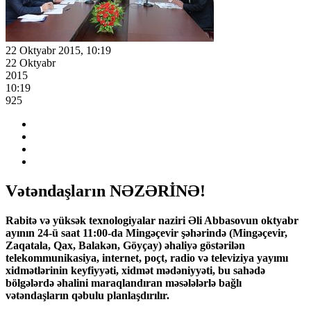
22 Oktyabr 2015, 10:19
22 Oktyabr
2015
10:19
925
Vətəndaşların NƏZƏRİNƏ!
Rabitə və yüksək texnologiyalar naziri Əli Abbasovun oktyabr
ayının 24-ü saat 11:00-da Mingəçevir şəhərində (Mingəçevir,
Zaqatala, Qax, Balakən, Göyçay) əhaliyə göstərilən
telekommunikasiya, internet, poçt, radio və televiziya yayımı
xidmətlərinin keyfiyyəti, xidmət mədəniyyəti, bu sahədə
bölgələrdə əhalini maraqlandıran məsələlərlə bağlı
vətəndaşların qəbulu planlaşdırılır.