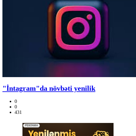
"İntagram"da növbəti yenilik
0
0
431