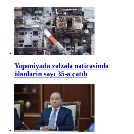
Yaponiyada zəlzələ nəticəsində
ölənlərin sayı 35-ə çatıb