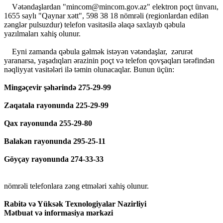
Vətəndaşlardan "
mincom@mincom.gov.az
" elektron poçt ünvanı,
1655 saylı "Qaynar xətt", 598 38 18 nömrəli (regionlardan edilən
zənglər pulsuzdur) telefon vasitəsilə əlaqə saxlayıb qəbula
yazılmaları xahiş olunur.
Eyni zamanda qəbula gəlmək istəyən vətəndaşlar, zərurət
yaranarsa, yaşadıqları ərazinin poçt və telefon qovşaqları tərəfindən
nəqliyyat vasitələri ilə təmin olunacaqlar. Bunun üçün:
Mingəçevir şəhərində 275-29-99
Zaqatala rayonunda 225-29-99
Qax rayonunda 255-29-80
Balakən rayonunda 295-25-11
Göyçay rayonunda 274-33-33
nömrəli telefonlara zəng etmələri xahiş olunur.
Rabitə və Yüksək Texnologiyalar Nazirliyi
Mətbuat və informasiya mərkəzi