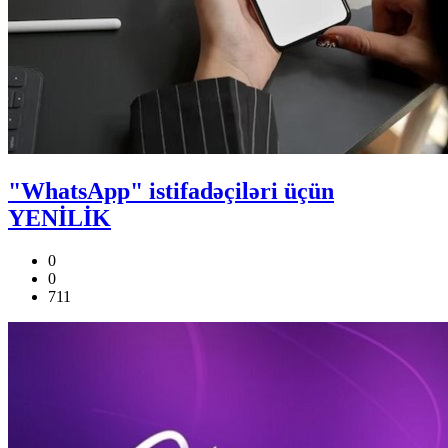
"WhatsApp" istifadəçiləri üçün
YENİLİK
0
0
711