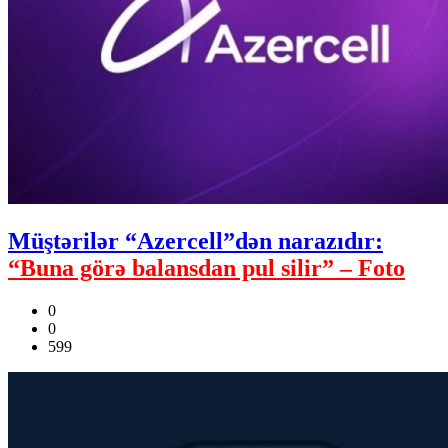
Müştərilər “Azercell”dən narazıdır:
“Buna görə balansdan pul silir” – Foto
0
0
599