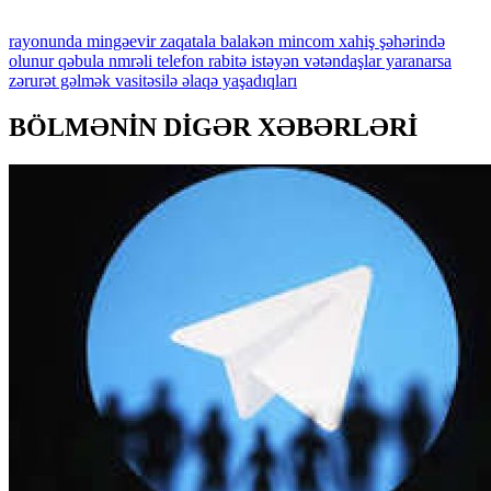
rayonunda
mingəevir
zaqatala
balakən
mincom
xahiş
şəhərində
olunur
qəbula
nmrəli
telefon
rabitə
istəyən
vətəndaşlar
yaranarsa
zərurət
gəlmək
vasitəsilə
əlaqə
yaşadıqları
BÖLMƏNİN DİGƏR XƏBƏRLƏRİ