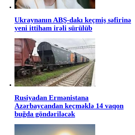
Ukraynanın ABŞ-dakı keçmiş səfirinə
yeni ittiham irəli sürülüb
Rusiyadan Ermənistana
Azərbaycandan keçməklə 14 vaqon
buğda göndəriləcək