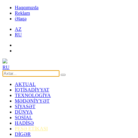
Haqqımızda
Reklam
Əlaqə
AZ
RU
RU
AKTUAL
İQTİSADİYYAT
TEXNOLOGİYA
MƏDƏNİYYƏT
SİYASƏT
DÜNYA
SOSİAL
HADİSƏ
PEŞƏ ETİKASI
DİGƏR