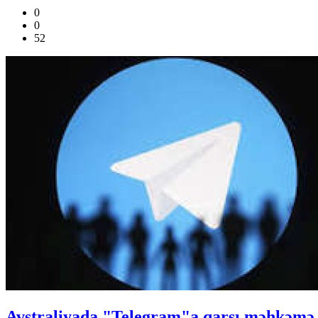
0
0
52
Avstraliyada "Telegram"a qarşı məhkəmə iş