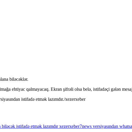
lana biləcəklər.
ğa ehtiyac qalmayacaq. Ekran şifrəli olsa belə, istifadəçi gələn mesa
yasından istifadə etmək lazımdır./xezerxeber
n
biləcək
istifadə
etmək
lazımdır
xezerxeber7news
versiyasından
whatsa