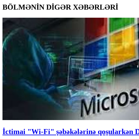
BÖLMƏNİN DİGƏR XƏBƏRLƏRİ
İctimai "Wi-Fi" şəbəkələrinə qoşularkə