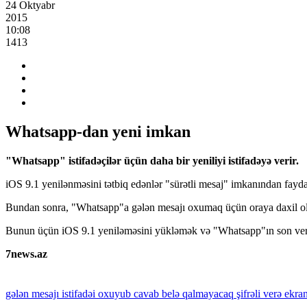
24 Oktyabr
2015
10:08
1413
Whatsapp-dan yeni imkan
"Whatsapp" istifadəçilər üçün daha bir yeniliyi istifadəyə verir.
iOS 9.1 yenilənməsini tətbiq edənlər "sürətli mesaj" imkanından fayda
Bundan sonra, "Whatsapp"a gələn mesajı oxumaq üçün oraya daxil olma
Bunun üçün iOS 9.1 yeniləməsini yükləmək və "Whatsapp"ın son versi
7news.az
gələn
mesajı
istifadəi
oxuyub
cavab
belə
qalmayacaq
şifrəli
verə
ekra