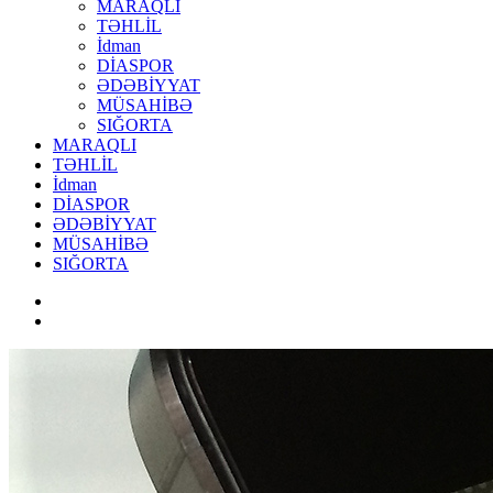
MARAQLI
TƏHLİL
İdman
DİASPOR
ƏDƏBİYYAT
MÜSAHİBƏ
SIĞORTA
MARAQLI
TƏHLİL
İdman
DİASPOR
ƏDƏBİYYAT
MÜSAHİBƏ
SIĞORTA