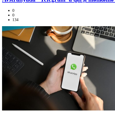
0
0
134