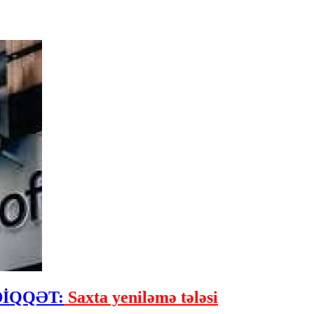
n DİQQƏT:
Saxta yeniləmə tələsi