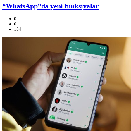
“WhatsApp”da yeni funksiyalar
0
0
184