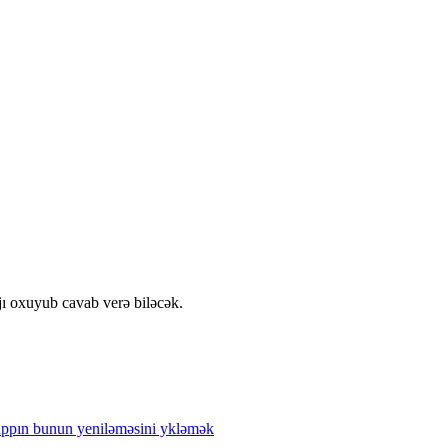
jı oxuyub cavab verə biləcək.
ppın
bunun
yeniləməsini
ykləmək