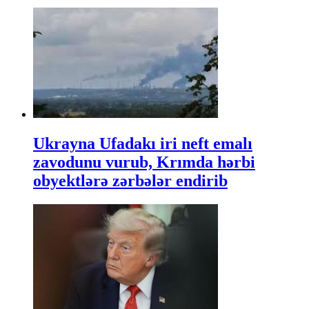
Ukrayna Ufadakı iri neft emalı
zavodunu vurub, Krımda hərbi
obyektlərə zərbələr endirib