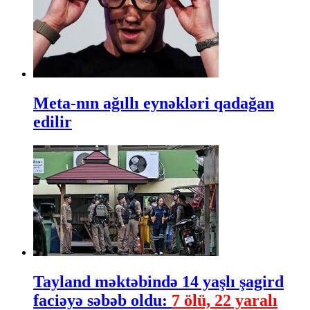
Meta-nın ağıllı eynəkləri qadağan
edilir
Tayland məktəbində 14 yaşlı şagird
faciəyə səbəb oldu:
7 ölü, 22 yaralı