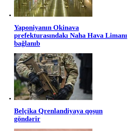
Yaponiyanın Okinava
prefekturasındakı Naha Hava Limanı
bağlanıb
Belçika Qrenlandiyaya qoşun
göndərir