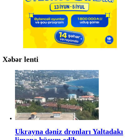
Xəbər lenti
Ukrayna dəniz dronları Yaltadakı