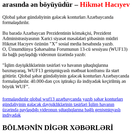
arasında ən böyüyüdür –
Hikmət Hacıyev
Qlobal şəhər gündəliyinin gələcək konturları Azərbaycanda
formalaşdırılır.
Bu barədə Azərbaycan Prezidentinin köməkçisi, Prezident
Administrasiyasının Xarici siyasət məsələləri şöbəsinin müdiri
Hikmət Hacıyev özünün "X” sosial media hesabında yazıb.
O, Ümumdünya Şəhərsalma Forumunun 13-cü sessiyası (WUF13)
ilə bağlı paylaşdığı videonun üzərində yazıb:
"İqlim dəyişikliklərinin təsirləri və havanın şıltaqlıqlarına
baxmayaraq, WUF13 genişmiqyaslı mətbuat konfransı ilə start
götürür. Qlobal şəhər gündəliyinin gələcək konturları Azərbaycanda
formalaşdırılır. 40.000-dən çox iştirakçı ilə indiyədək keçirilmiş ən
böyük WUF”.
formalaşdırılır
qlobal
wuf13
azərbaycanda
yazıb
şəhər
konturları
gündəliyinin
gələcək
dəyişikliklərinin
təsirləri
İqlim
havanın
üzərində
paylaşdığı
videonun
şıltaqlıqlarına
bağlı
genişmiqyaslı
indiyədək
BÖLMƏNİN DİGƏR XƏBƏRLƏRİ