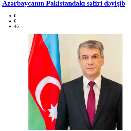
Azərbaycanın Pakistandakı səfiri dəyişib
0
0
46