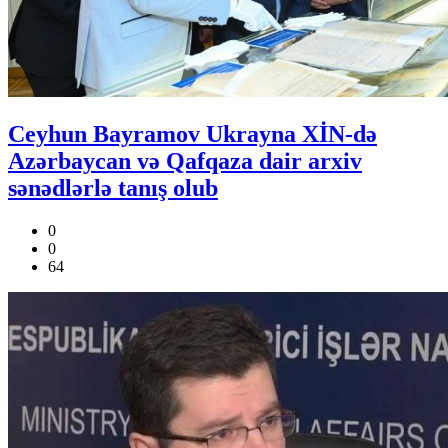
Ceyhun Bayramov Ukrayna XİN-də
Azərbaycan və Qafqaza dair arxiv
sənədlərlə tanış olub
0
0
64