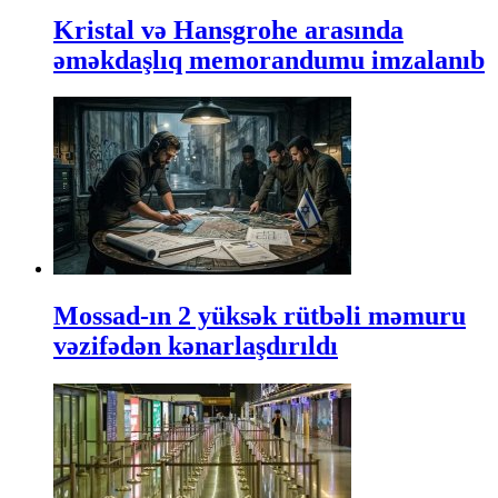
Kristal və Hansgrohe arasında
əməkdaşlıq memorandumu imzalanıb
Mossad-ın 2 yüksək rütbəli məmuru
vəzifədən kənarlaşdırıldı