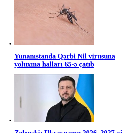
Yunanıstanda Qərbi Nil virusuna
yoluxma halları 65-ə çatıb
Zelenski: Ukraynanın 2026–2027-ci