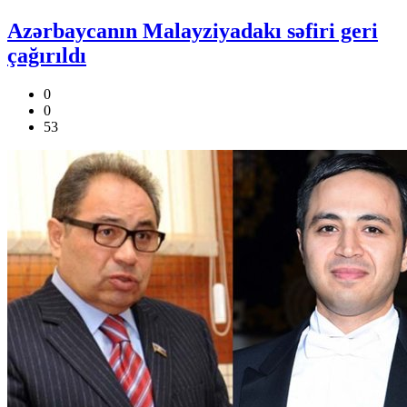
Azərbaycanın Malayziyadakı səfiri geri
çağırıldı
0
0
53