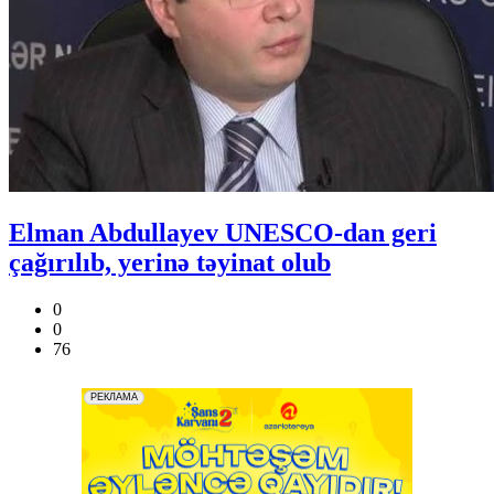
Elman Abdullayev UNESCO-dan geri
çağırılıb, yerinə təyinat olub
0
0
76