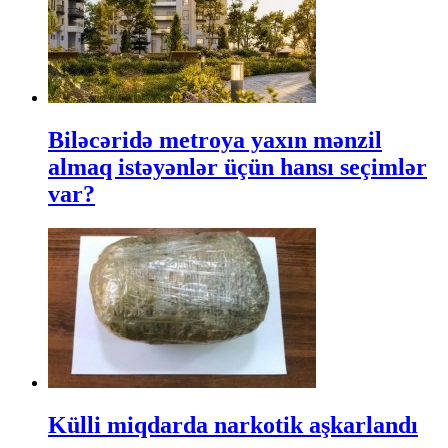
Biləcəridə metroya yaxın mənzil
almaq istəyənlər üçün hansı seçimlər
var?
Külli miqdarda narkotik aşkarlandı