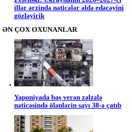
illər ərzində nəticələr əldə edəcəyini
gözləyirik
ƏN ÇOX OXUNANLAR
Yaponiyada baş verən zəlzələ
nəticəsində ölənlərin sayı 38-ə çatıb