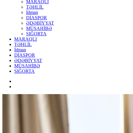
MARAQLI
TƏHLİL
İdman
DİASPOR
ƏDƏBİYYAT
MÜSAHİBƏ
SIĞORTA
MARAQLI
TƏHLİL
İdman
DİASPOR
ƏDƏBİYYAT
MÜSAHİBƏ
SIĞORTA