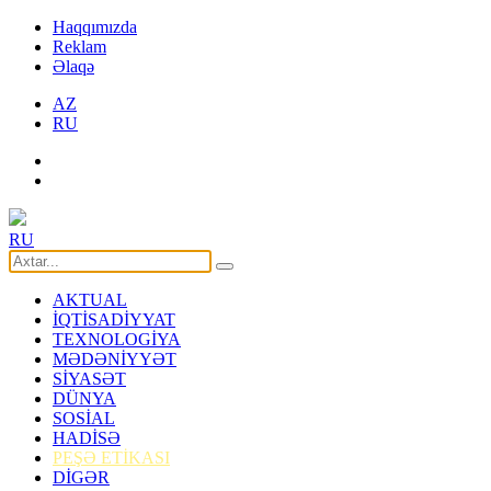
Haqqımızda
Reklam
Əlaqə
AZ
RU
RU
AKTUAL
İQTİSADİYYAT
TEXNOLOGİYA
MƏDƏNİYYƏT
SİYASƏT
DÜNYA
SOSİAL
HADİSƏ
PEŞƏ ETİKASI
DİGƏR