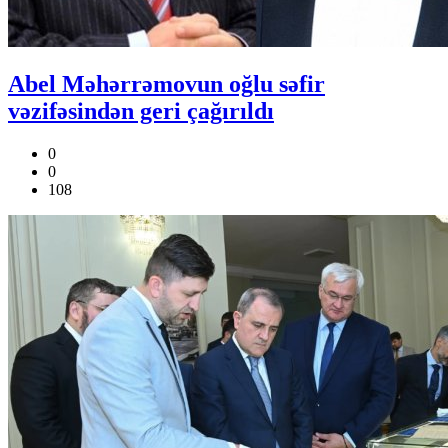
Abel Məhərrəmovun oğlu səfir
vəzifəsindən geri çağırıldı
0
0
108