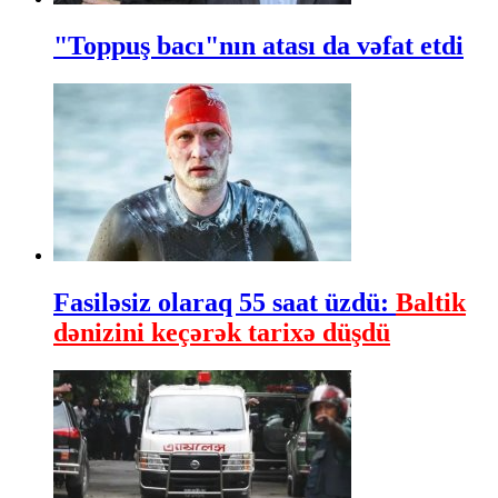
"Toppuş bacı"nın atası da vəfat etdi
Fasiləsiz olaraq 55 saat üzdü:
Baltik
dənizini keçərək tarixə düşdü