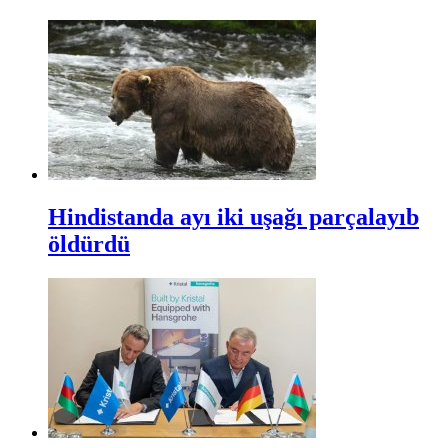
Hindistanda ayı iki uşağı parçalayıb
öldürdü