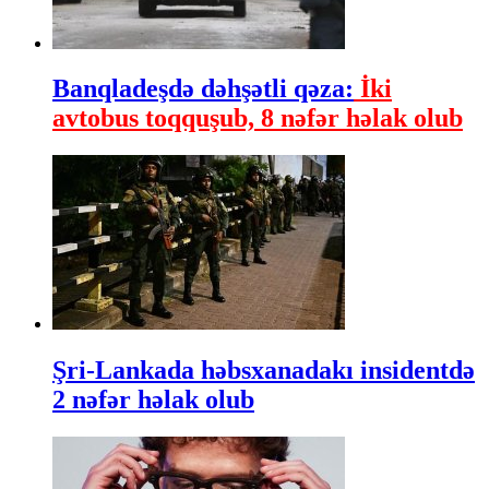
Banqladeşdə dəhşətli qəza:
İki
avtobus toqquşub, 8 nəfər həlak olub
Şri-Lankada həbsxanadakı insidentdə
2 nəfər həlak olub