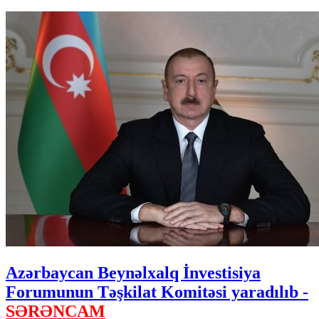
Azərbaycan Beynəlxalq İnvestisiya
Forumunun Təşkilat Komitəsi yaradılıb -
SƏRƏNCAM