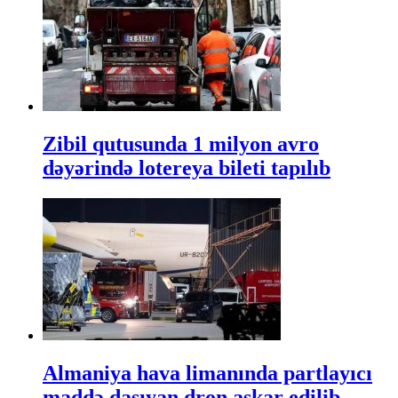
Zibil qutusunda 1 milyon avro
dəyərində lotereya bileti tapılıb
Almaniya hava limanında partlayıcı
maddə daşıyan dron aşkar edilib