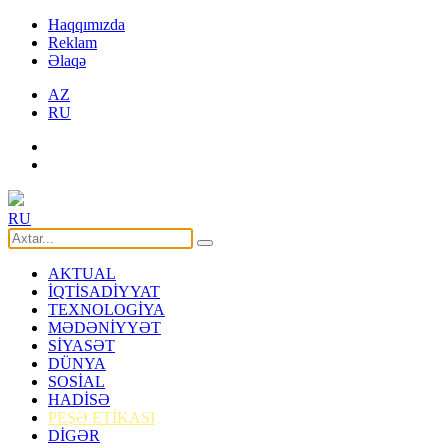
Haqqımızda
Reklam
Əlaqə
AZ
RU
RU
AKTUAL
İQTİSADİYYAT
TEXNOLOGİYA
MƏDƏNİYYƏT
SİYASƏT
DÜNYA
SOSİAL
HADİSƏ
PEŞƏ ETİKASI
DİGƏR