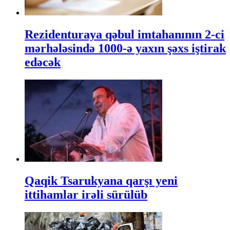
Rezidenturaya qəbul imtahanının 2-ci
mərhələsində 1000-ə yaxın şəxs iştirak
edəcək
Qaqik Tsarukyana qarşı yeni
ittihamlar irəli sürülüb