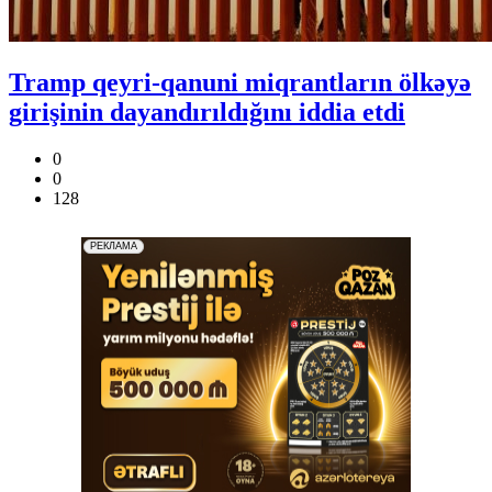
Tramp qeyri-qanuni miqrantların ölkəyə
girişinin dayandırıldığını iddia etdi
0
0
128