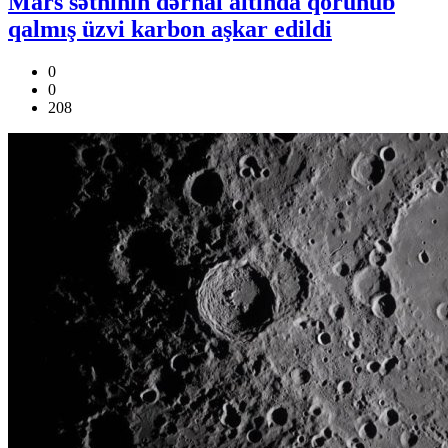
Mars səthinin dərhal altında qorunub
qalmış üzvi karbon aşkar edildi
0
0
208