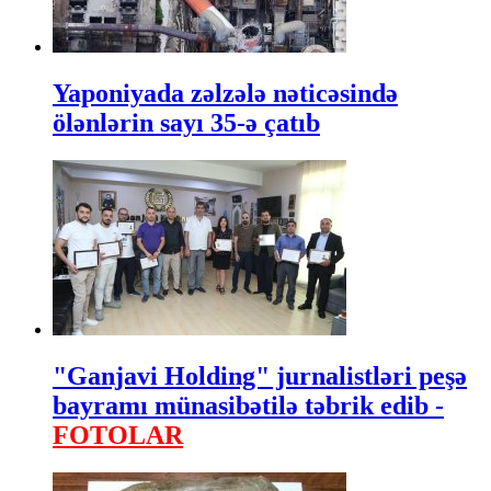
Yaponiyada zəlzələ nəticəsində
ölənlərin sayı 35-ə çatıb
"Ganjavi Holding" jurnalistləri peşə
bayramı münasibətilə təbrik edib -
FOTOLAR