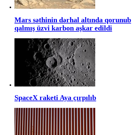
Mars səthinin dərhal altında qorunub
qalmış üzvi karbon aşkar edildi
SpaceX raketi Aya çırpılıb