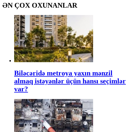
ƏN ÇOX OXUNANLAR
Biləcəridə metroya yaxın mənzil
almaq istəyənlər üçün hansı seçimlər
var?