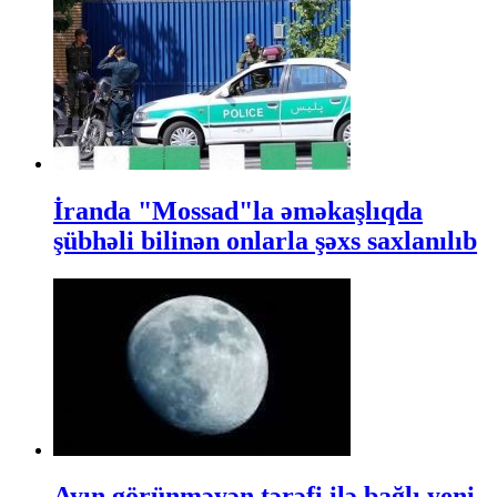
İranda "Mossad"la əməkaşlıqda
şübhəli bilinən onlarla şəxs saxlanılıb
Ayın görünməyən tərəfi ilə bağlı yeni