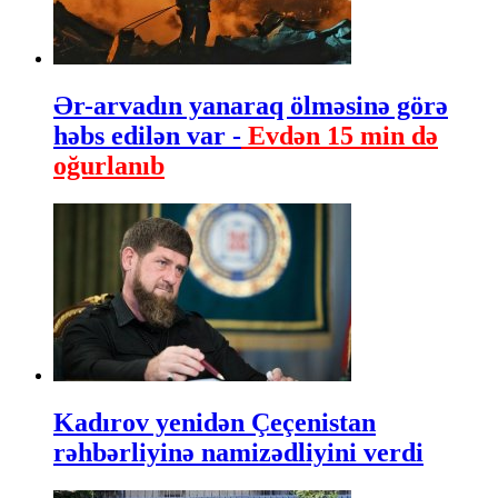
Ər-arvadın yanaraq ölməsinə görə
həbs edilən var -
Evdən 15 min də
oğurlanıb
Kadırov yenidən Çeçenistan
rəhbərliyinə namizədliyini verdi