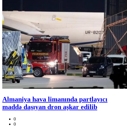
Almaniya hava limanında partlayıcı
maddə daşıyan dron aşkar edilib
0
0