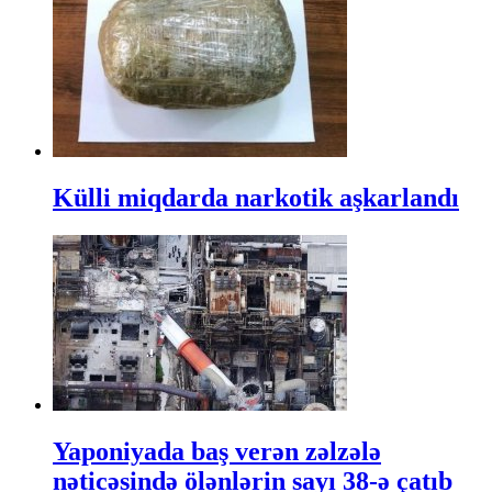
Külli miqdarda narkotik aşkarlandı
Yaponiyada baş verən zəlzələ
nəticəsində ölənlərin sayı 38-ə çatıb