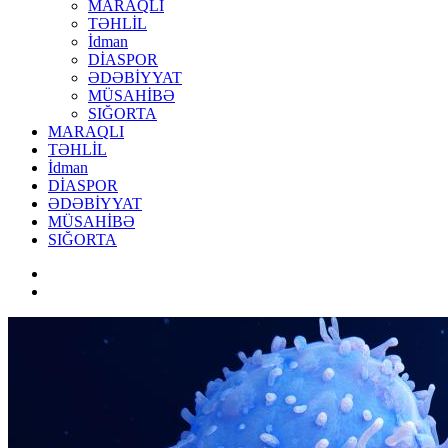
MARAQLI
TƏHLİL
İdman
DİASPOR
ƏDƏBİYYAT
MÜSAHİBƏ
SIĞORTA
MARAQLI
TƏHLİL
İdman
DİASPOR
ƏDƏBİYYAT
MÜSAHİBƏ
SIĞORTA