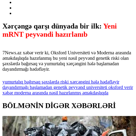
Xərçəngə qarşı dünyada bir ilk:
Yeni
mRNT peyvəndi hazırlanıb
7News.az xəbər verir ki, Oksford Universiteti və Moderna arasında
əməkdaşlıqda hazırlanmış bu yeni nəsil peyvənd genetik riski olan
şəxslərdə bağırsaq və yumurtalıq xərçəngini hələ başlamadan
dayandırmağı hədəfləyir.
yumurtalıq
bağırsaq
şəxslərdə
riski
xərçəngini
hələ
hədəfləyir
dayandırmağı
başlamadan
genetik
peyvənd
universiteti
oksford
verir
xəbər
moderna
arasında
nəsil
hazırlanmış
əməkdaşlıqda
BÖLMƏNİN DİGƏR XƏBƏRLƏRİ