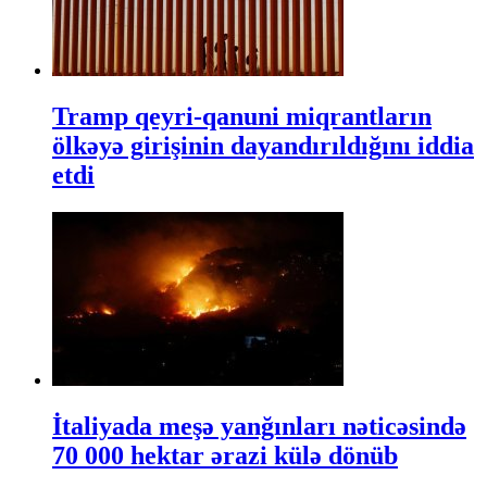
Tramp qeyri-qanuni miqrantların
ölkəyə girişinin dayandırıldığını iddia
etdi
İtaliyada meşə yanğınları nəticəsində
70 000 hektar ərazi külə dönüb