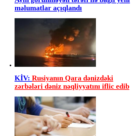
məlumatlar açıqlandı
KİV:
Rusiyanın Qara dənizdəki
zərbələri dəniz nəqliyyatını iflic edib