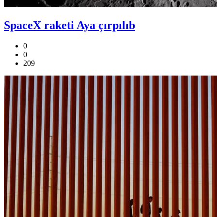
SpaceX raketi Aya çırpılıb
0
0
209