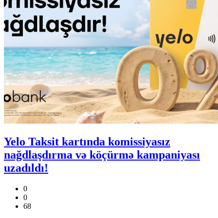
Yelo Taksit kartında komissiyasız
nağdlaşdırma və köçürmə kampaniyası
uzadıldı!
0
0
68