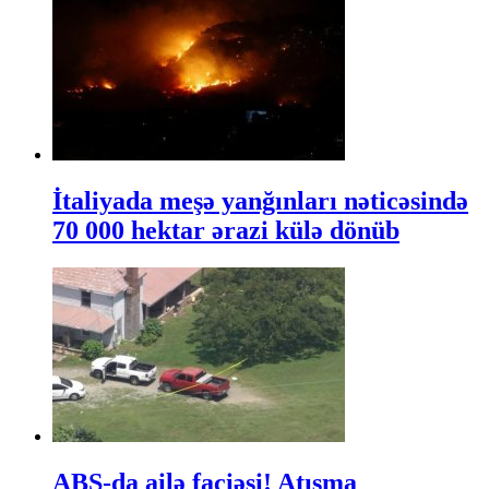
İtaliyada meşə yanğınları nəticəsində
70 000 hektar ərazi külə dönüb
ABŞ-da ailə faciəsi! Atışma