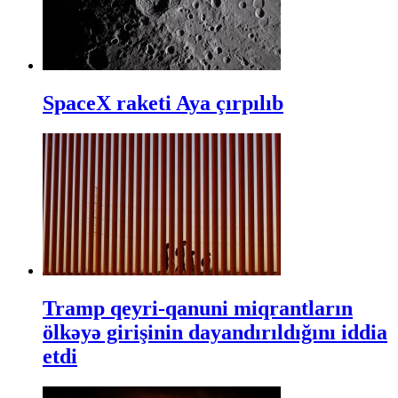
SpaceX raketi Aya çırpılıb
Tramp qeyri-qanuni miqrantların
ölkəyə girişinin dayandırıldığını iddia
etdi