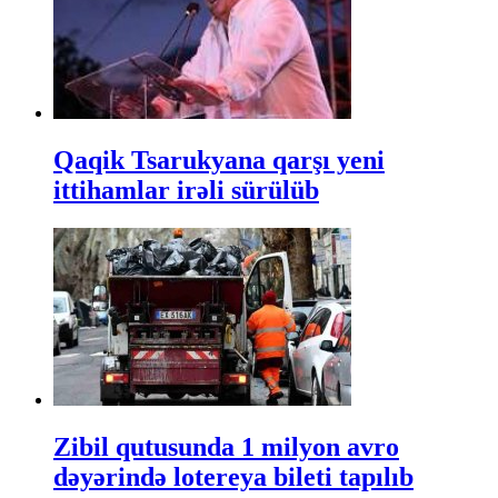
Qaqik Tsarukyana qarşı yeni
ittihamlar irəli sürülüb
Zibil qutusunda 1 milyon avro
dəyərində lotereya bileti tapılıb