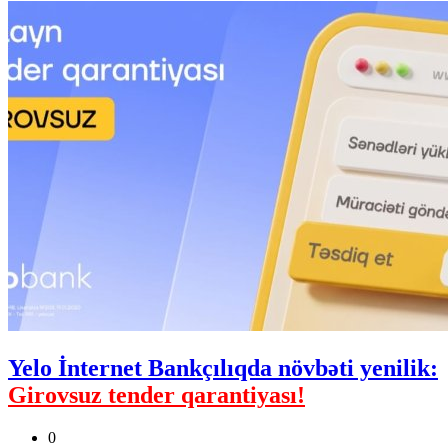
Yelo İnternet Bankçılıqda növbəti yenilik:
Girovsuz tender qarantiyası!
0