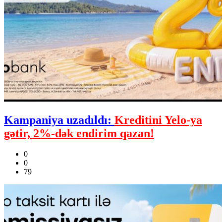
Kampaniya uzadıldı:
Kreditini Yelo-ya
gətir, 2%-dək endirim qazan!
0
0
79