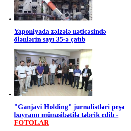
Yaponiyada zəlzələ nəticəsində
ölənlərin sayı 35-ə çatıb
"Ganjavi Holding" jurnalistləri peşə
bayramı münasibətilə təbrik edib -
FOTOLAR