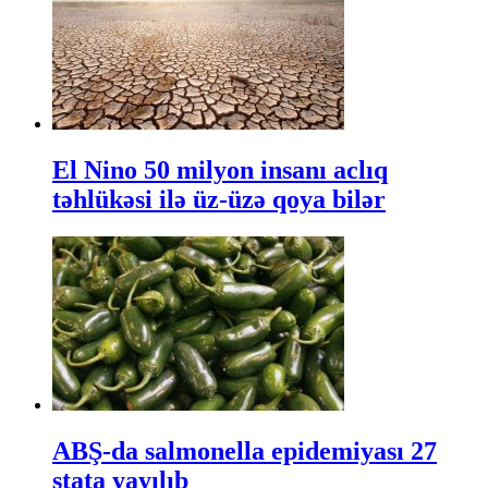
El Nino 50 milyon insanı aclıq
təhlükəsi ilə üz-üzə qoya bilər
ABŞ-da salmonella epidemiyası 27
ştata yayılıb