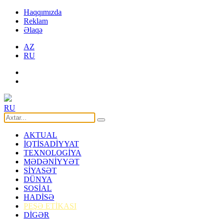
Haqqımızda
Reklam
Əlaqə
AZ
RU
RU
AKTUAL
İQTİSADİYYAT
TEXNOLOGİYA
MƏDƏNİYYƏT
SİYASƏT
DÜNYA
SOSİAL
HADİSƏ
PEŞƏ ETİKASI
DİGƏR