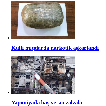
Külli miqdarda narkotik aşkarlandı
Yaponiyada baş verən zəlzələ