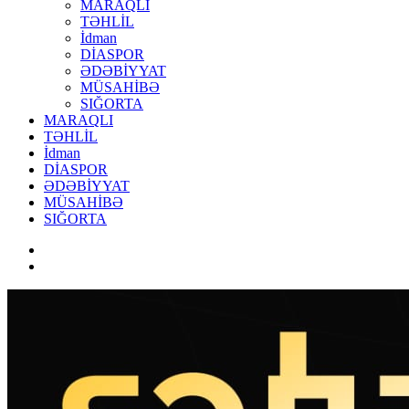
MARAQLI
TƏHLİL
İdman
DİASPOR
ƏDƏBİYYAT
MÜSAHİBƏ
SIĞORTA
MARAQLI
TƏHLİL
İdman
DİASPOR
ƏDƏBİYYAT
MÜSAHİBƏ
SIĞORTA