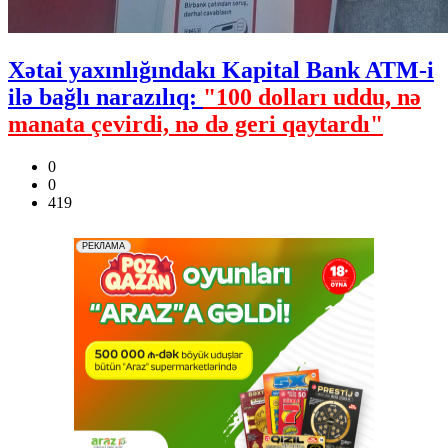
Xətai yaxınlığındakı Kapital Bank ATM-i
ilə bağlı narazılıq:
"100 dolları uddu, nə
manata çevirdi, nə də geri qaytardı"
0
0
419