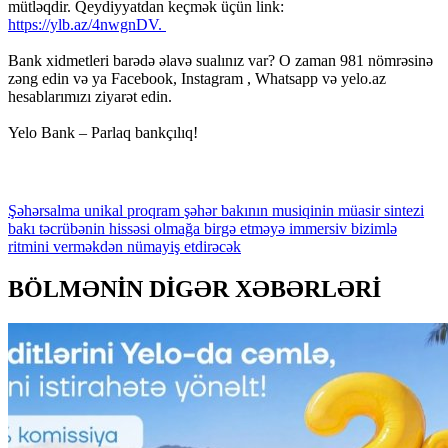
mütləqdir. Qeydiyyatdan keçmək üçün link:
https://ylb.az/4nwgnDV.
Bank xidmetleri barədə əlavə sualınız var? O zaman 981 nömrəsinə
zəng edin və ya Facebook, Instagram , Whatsapp və yelo.az
hesablarımızı ziyarət edin.
Yelo Bank – Parlaq bankçılıq!
Şəhərsalma
unikal
proqram
şəhər
bakının
musiqinin
müasir
sintezi
bakı
təcrübənin
hissəsi
olmağa
birgə
etməyə
immersiv
bizimlə
ritmini
verməkdən
nümayiş
etdirəcək
BÖLMƏNİN DİGƏR XƏBƏRLƏRİ