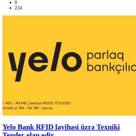
0
224
Yelo Bank RFID layihəsi üzrə Texniki
Tender elan edir