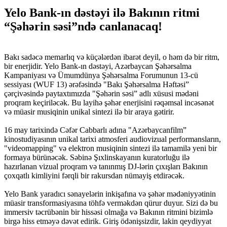
Yelo Bank-ın dəstəyi ilə Bakının ritmi
“Şəhərin səsi”ndə canlanacaq!
Bakı sadəcə memarlıq və küçələrdən ibarət deyil, o həm də bir ritm,
bir enerjidir. Yelo Bank-ın dəstəyi, Azərbaycan Şəhərsalma
Kampaniyası və Ümumdünya Şəhərsalma Forumunun 13-cü
sessiyası (WUF 13) ərəfəsində "Bakı Şəhərsalma Həftəsi”
çərçivəsində paytaxtımızda "Şəhərin səsi” adlı xüsusi mədəni
proqram keçiriləcək. Bu layihə şəhər enerjisini rəqəmsal incəsənət
və müasir musiqinin unikal sintezi ilə bir araya gətirir.
16 may tarixində Cəfər Cabbarlı adına "Azərbaycanfilm”
kinostudiyasının unikal tarixi atmosferi audiovizual performansların,
"videomapping" və elektron musiqinin sintezi ilə tamamilə yeni bir
formaya bürünəcək. Səbinə Şıxlinskayanın kuratorluğu ilə
hazırlanan vizual proqram və tanınmış DJ-lərin çıxışları Bakının
çoxqatlı kimliyini fərqli bir rakursdan nümayiş etdirəcək.
Yelo Bank yaradıcı sənayelərin inkişafına və şəhər mədəniyyətinin
müasir transformasiyasına töhfə verməkdən qürur duyur. Sizi də bu
immersiv təcrübənin bir hissəsi olmağa və Bakının ritmini bizimlə
birgə hiss etməyə dəvət edirik. Giriş ödənişsizdir, lakin qeydiyyat