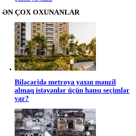
ƏN ÇOX OXUNANLAR
Biləcəridə metroya yaxın mənzil
almaq istəyənlər üçün hansı seçimlər
var?