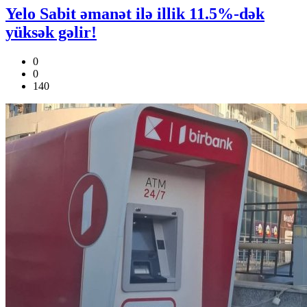
Yelo Sabit əmanət ilə illik 11.5%-dək
yüksək gəlir!
0
0
140