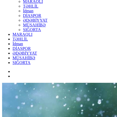
MARAQLI
TƏHLİL
İdman
DİASPOR
ƏDƏBİYYAT
MÜSAHİBƏ
SIĞORTA
MARAQLI
TƏHLİL
İdman
DİASPOR
ƏDƏBİYYAT
MÜSAHİBƏ
SIĞORTA