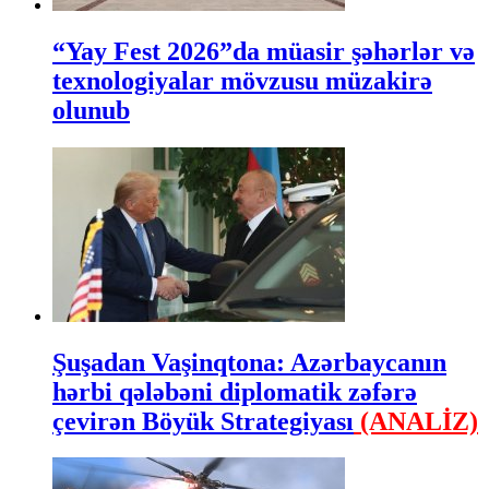
“Yay Fest 2026”da müasir şəhərlər və
texnologiyalar mövzusu müzakirə
olunub
Şuşadan Vaşinqtona: Azərbaycanın
hərbi qələbəni diplomatik zəfərə
çevirən Böyük Strategiyası
(ANALİZ)