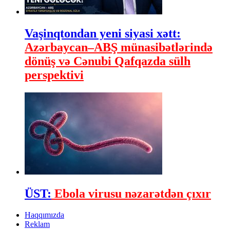
Vaşinqtondan yeni siyasi xətt:
Azərbaycan–ABŞ münasibətlərində
dönüş və Cənubi Qafqazda sülh
perspektivi
ÜST:
Ebola virusu nəzarətdən çıxır
Haqqımızda
Reklam