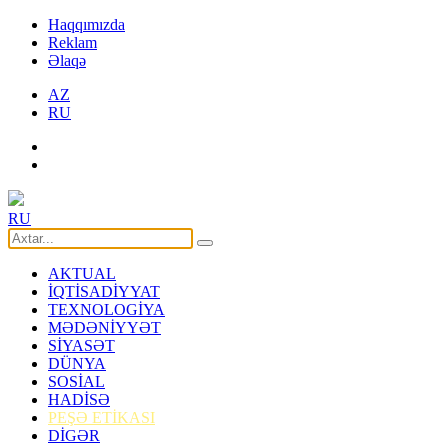
Haqqımızda
Reklam
Əlaqə
AZ
RU
RU
AKTUAL
İQTİSADİYYAT
TEXNOLOGİYA
MƏDƏNİYYƏT
SİYASƏT
DÜNYA
SOSİAL
HADİSƏ
PEŞƏ ETİKASI
DİGƏR