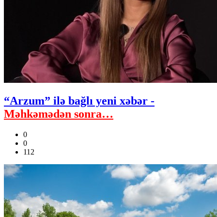
“Arzum” ilə bağlı yeni xəbər -
Məhkəmədən sonra…
0
0
112