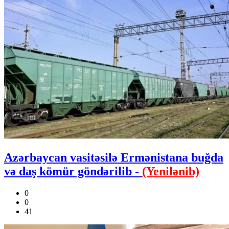
Azərbaycan vasitəsilə Ermənistana buğda
və daş kömür göndərilib -
(Yenilənib)
0
0
41