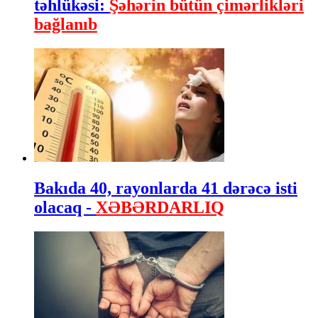
təhlükəsi:
Şəhərin bütün çimərlikləri
bağlanıb
Bakıda 40, rayonlarda 41 dərəcə isti
olacaq -
XƏBƏRDARLIQ