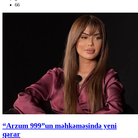
66
“Arzum 999”un məhkəməsində yeni
qərar