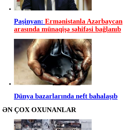
Paşinyan:
Ermənistanla Azərbaycan
arasında münaqişə səhifəsi bağlanıb
Dünya bazarlarında neft bahalaşıb
ƏN ÇOX OXUNANLAR