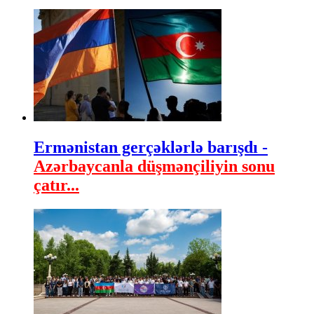
Ermənistan gerçəklərlə barışdı -
Azərbaycanla düşmənçiliyin sonu
çatır...