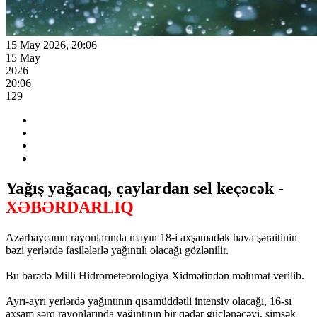
15 May 2026, 20:06
15 May
2026
20:06
129
Yağış yağacaq, çaylardan sel keçəcək -
XƏBƏRDARLIQ
Azərbaycanın rayonlarında mayın 18-i axşamadək hava şəraitinin
bəzi yerlərdə fasilələrlə yağıntılı olacağı gözlənilir.
Bu barədə Milli Hidrometeorologiya Xidmətindən məlumat verilib.
Ayrı-ayrı yerlərdə yağıntının qısamüddətli intensiv olacağı, 16-sı
axşam şərq rayonlarında yağıntının bir qədər güclənəcəyi, şimşək