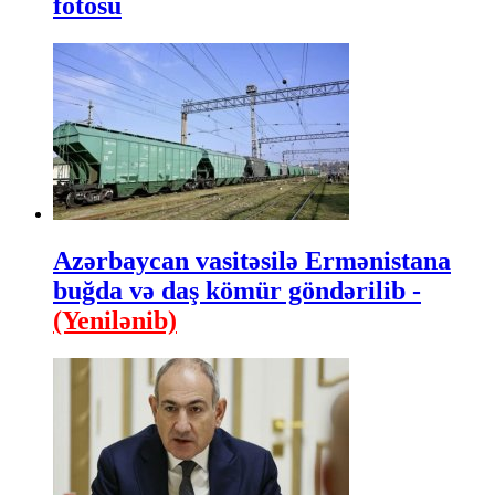
fotosu
Azərbaycan vasitəsilə Ermənistana
buğda və daş kömür göndərilib -
(Yenilənib)