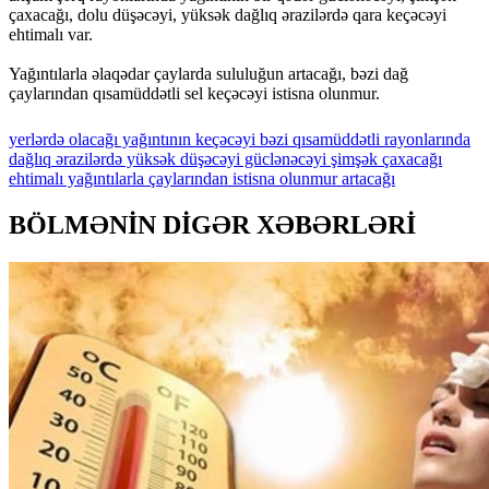
çaxacağı, dolu düşəcəyi, yüksək dağlıq ərazilərdə qara keçəcəyi
ehtimalı var.
Yağıntılarla əlaqədar çaylarda sululuğun artacağı, bəzi dağ
çaylarından qısamüddətli sel keçəcəyi istisna olunmur.
yerlərdə
olacağı
yağıntının
keçəcəyi
bəzi
qısamüddətli
rayonlarında
dağlıq
ərazilərdə
yüksək
düşəcəyi
güclənəcəyi
şimşək
çaxacağı
ehtimalı
yağıntılarla
çaylarından
istisna
olunmur
artacağı
BÖLMƏNİN DİGƏR XƏBƏRLƏRİ