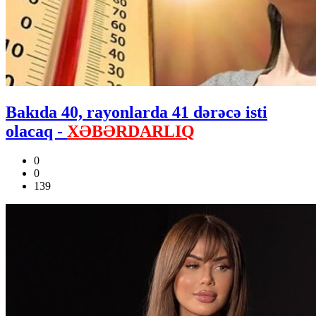
Bakıda 40, rayonlarda 41 dərəcə isti
olacaq -
XƏBƏRDARLIQ
0
0
139