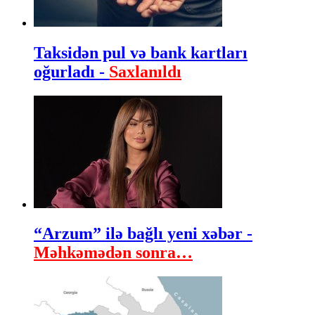
Taksidən pul və bank kartları
oğurladı -
Saxlanıldı
“Arzum” ilə bağlı yeni xəbər -
Məhkəmədən sonra…