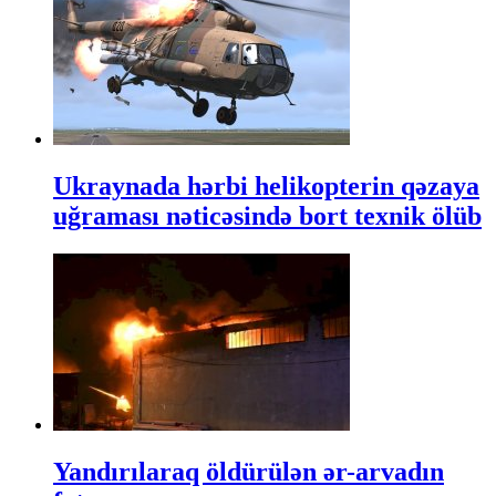
Ukraynada hərbi helikopterin qəzaya
uğraması nəticəsində bort texnik ölüb
Yandırılaraq öldürülən ər-arvadın