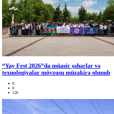
“Yay Fest 2026”da müasir şəhərlər və
texnologiyalar mövzusu müzakirə olunub
0
0
126