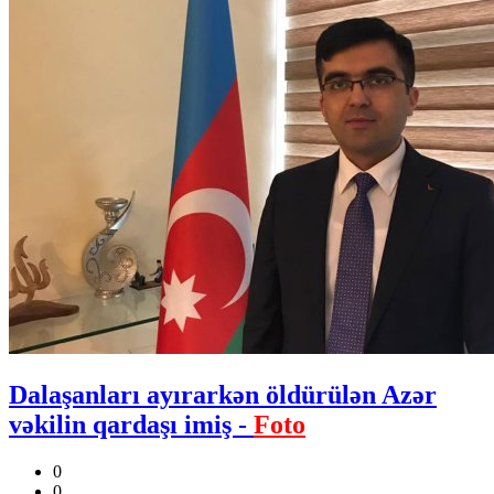
Dalaşanları ayırarkən öldürülən Azər
vəkilin qardaşı imiş -
Foto
0
0