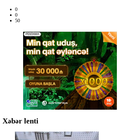
0
0
50
Xəbər lenti