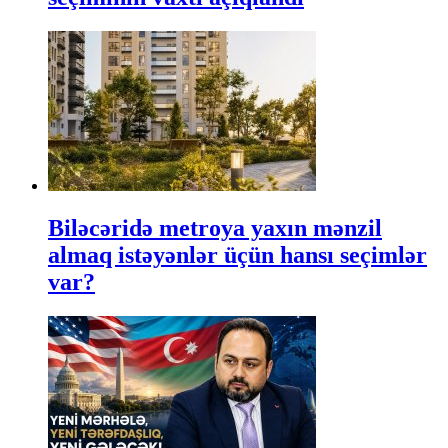
Biləcəridə metroya yaxın mənzil
almaq istəyənlər üçün hansı seçimlər
var?