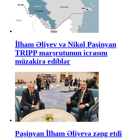
İlham Əliyev və Nikol Paşinyan
TRIPP marşrutunun icrasını
müzakirə ediblər
Paşinyan İlham Əliyevə zəng etdi