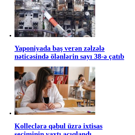
Yaponiyada baş verən zəlzələ
nəticəsində ölənlərin sayı 38-ə çatıb
Kolleclərə qəbul üzrə ixtisas
seçiminin vaxtı açıqlandı