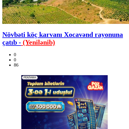
Növbəti köç karvanı Xocavənd rayonuna
çatıb -
(Yenilənib)
0
0
86