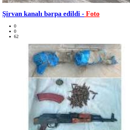
Şirvan kanalı bərpa edildi -
Foto
0
0
62