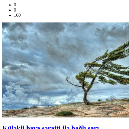
0
0
160
Küləkli hava şəraiti ilə bağlı sarı