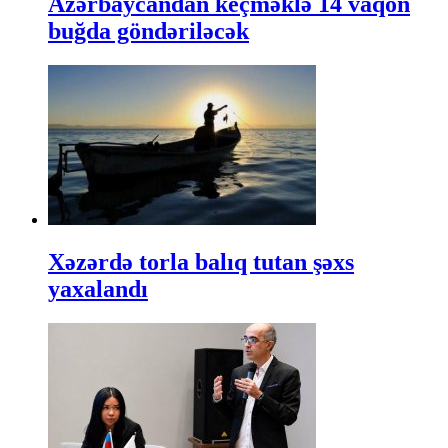
Azərbaycandan keçməklə 14 vaqon
buğda göndəriləcək
Xəzərdə torla balıq tutan şəxs
yaxalandı