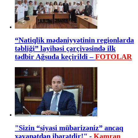
“Natiqlik mədəniyyətinin regionlarda
təbliği” layihəsi çərçivəsində ilk
tədbir Ağsuda keçirildi –
FOTOLAR
"Sizin “siyasi mübarizəniz” ancaq
xəyanətdən ibarətdir!" -
Kamran