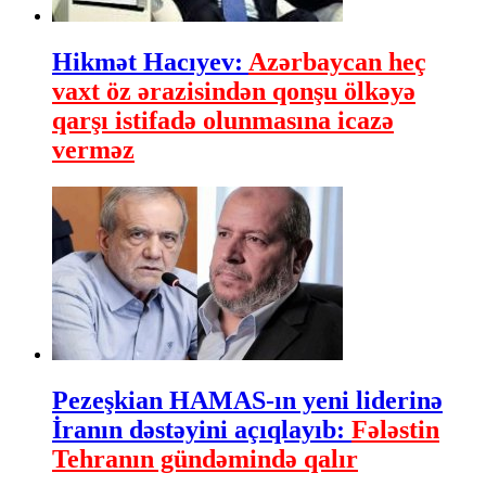
Hikmət Hacıyev:
Azərbaycan heç
vaxt öz ərazisindən qonşu ölkəyə
qarşı istifadə olunmasına icazə
verməz
Pezeşkian HAMAS-ın yeni liderinə
İranın dəstəyini açıqlayıb:
Fələstin
Tehranın gündəmində qalır