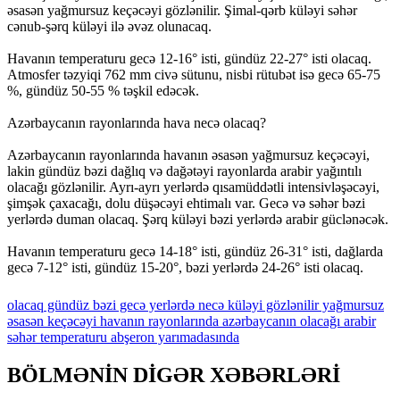
əsasən yağmursuz keçəcəyi gözlənilir. Şimal-qərb küləyi səhər
cənub-şərq küləyi ilə əvəz olunacaq.
Havanın temperaturu gecə 12-16° isti, gündüz 22-27° isti olacaq.
Atmosfer təzyiqi 762 mm civə sütunu, nisbi rütubət isə gecə 65-75
%, gündüz 50-55 % təşkil edəcək.
Azərbaycanın rayonlarında hava necə olacaq?
Azərbaycanın rayonlarında havanın əsasən yağmursuz keçəcəyi,
lakin gündüz bəzi dağlıq və dağətəyi rayonlarda arabir yağıntılı
olacağı gözlənilir. Ayrı-ayrı yerlərdə qısamüddətli intensivləşəcəyi,
şimşək çaxacağı, dolu düşəcəyi ehtimalı var. Gecə və səhər bəzi
yerlərdə duman olacaq. Şərq küləyi bəzi yerlərdə arabir güclənəcək.
Havanın temperaturu gecə 14-18° isti, gündüz 26-31° isti, dağlarda
gecə 7-12° isti, gündüz 15-20°, bəzi yerlərdə 24-26° isti olacaq.
olacaq
gündüz
bəzi
gecə
yerlərdə
necə
küləyi
gözlənilir
yağmursuz
əsasən
keçəcəyi
havanın
rayonlarında
azərbaycanın
olacağı
arabir
səhər
temperaturu
abşeron
yarımadasında
BÖLMƏNİN DİGƏR XƏBƏRLƏRİ