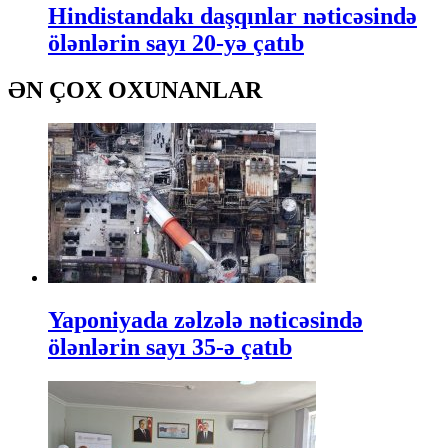
Hindistandakı daşqınlar nəticəsində
ölənlərin sayı 20-yə çatıb
ƏN ÇOX OXUNANLAR
Yaponiyada zəlzələ nəticəsində
ölənlərin sayı 35-ə çatıb