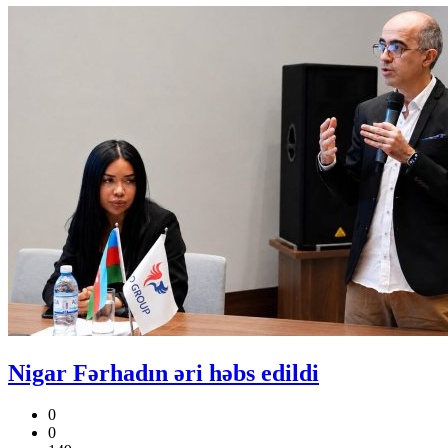
Nigar Fərhadın əri həbs edildi
0
0