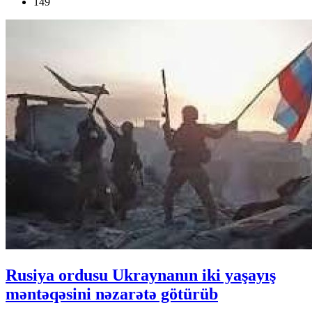
149
Rusiya ordusu Ukraynanın iki yaşayış
məntəqəsini nəzarətə götürüb