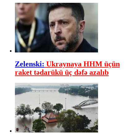
Zelenski:
Ukraynaya HHM üçün
raket tədarükü üç dəfə azalıb