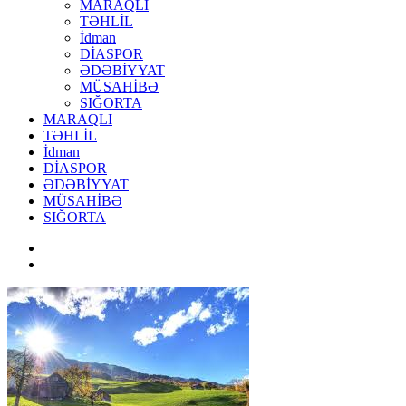
MARAQLI
TƏHLİL
İdman
DİASPOR
ƏDƏBİYYAT
MÜSAHİBƏ
SIĞORTA
MARAQLI
TƏHLİL
İdman
DİASPOR
ƏDƏBİYYAT
MÜSAHİBƏ
SIĞORTA