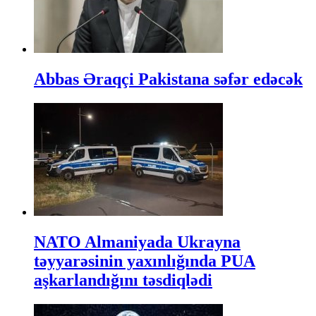
Abbas Əraqçi Pakistana səfər edəcək
NATO Almaniyada Ukrayna
təyyarəsinin yaxınlığında PUA
aşkarlandığını təsdiqlədi