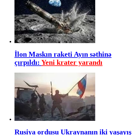
İlon Maskın raketi Ayın səthinə
çırpıldı:
Yeni krater yarandı
Rusiya ordusu Ukraynanın iki yaşayış