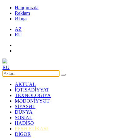
Haqqımızda
Reklam
Əlaqə
AZ
RU
RU
AKTUAL
İQTİSADİYYAT
TEXNOLOGİYA
MƏDƏNİYYƏT
SİYASƏT
DÜNYA
SOSİAL
HADİSƏ
PEŞƏ ETİKASI
DİGƏR