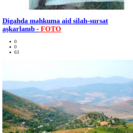
Digahda məhkuma aid silah-sursat
aşkarlanıb -
FOTO
0
0
63