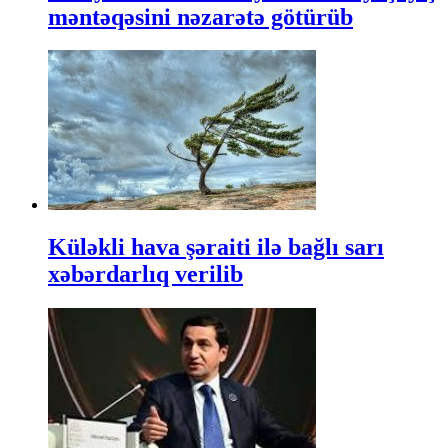
məntəqəsini nəzarətə götürüb
Küləkli hava şəraiti ilə bağlı sarı
xəbərdarlıq verilib