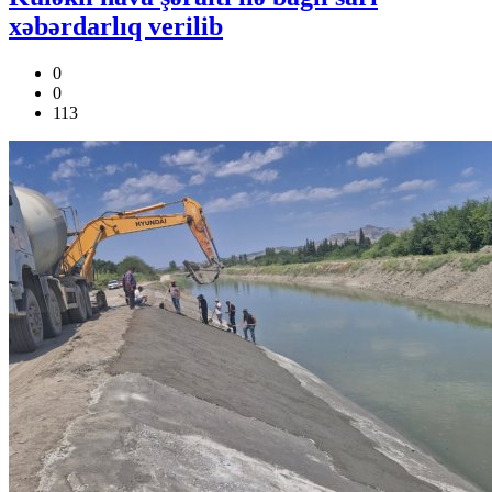
xəbərdarlıq verilib
0
0
113