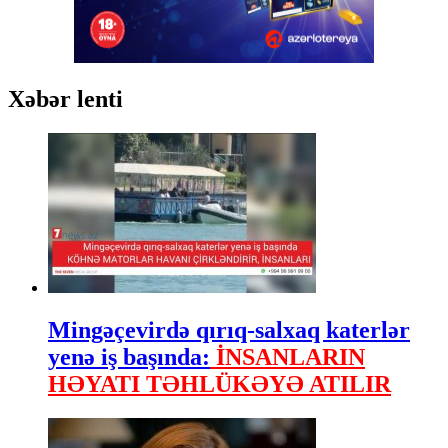
Xəbər lenti
Mingəçevirdə qırıq-salxaq katerlər
yenə iş başında:
İNSANLARIN
HƏYATI TƏHLÜKƏYƏ ATILIR