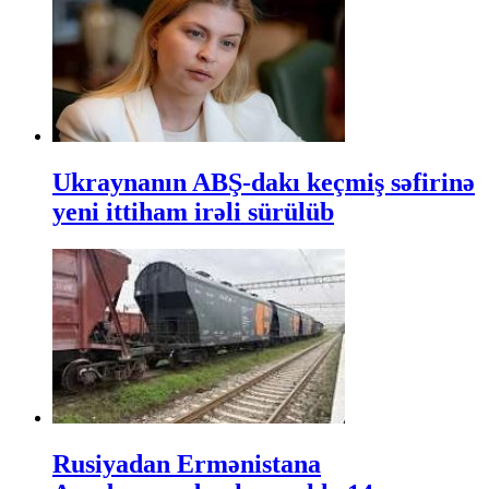
Ukraynanın ABŞ-dakı keçmiş səfirinə
yeni ittiham irəli sürülüb
Rusiyadan Ermənistana