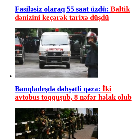
Fasiləsiz olaraq 55 saat üzdü:
Baltik
dənizini keçərək tarixə düşdü
Banqladeşdə dəhşətli qəza:
İki
avtobus toqquşub, 8 nəfər həlak olub