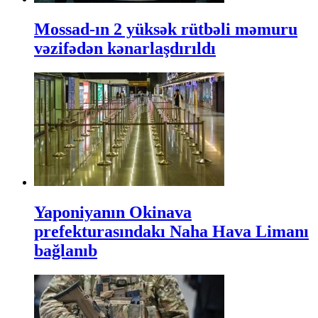
Mossad-ın 2 yüksək rütbəli məmuru
vəzifədən kənarlaşdırıldı
Yaponiyanın Okinava
prefekturasındakı Naha Hava Limanı
bağlanıb