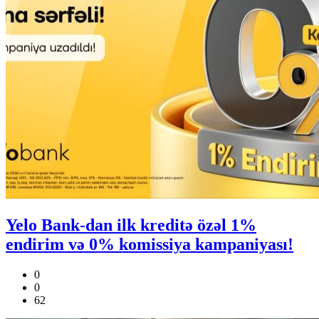
Yelo Bank-dan ilk kreditə özəl 1%
endirim və 0% komissiya kampaniyası!
0
0
62