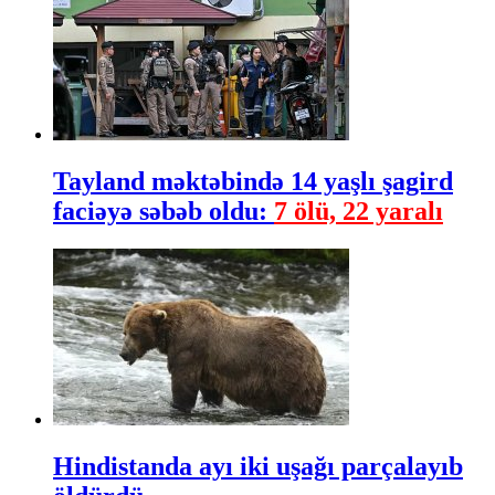
Tayland məktəbində 14 yaşlı şagird
faciəyə səbəb oldu:
7 ölü, 22 yaralı
Hindistanda ayı iki uşağı parçalayıb