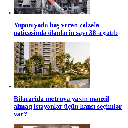
Yaponiyada baş verən zəlzələ
nəticəsində ölənlərin sayı 38-ə çatıb
Biləcəridə metroya yaxın mənzil
almaq istəyənlər üçün hansı seçimlər
var?