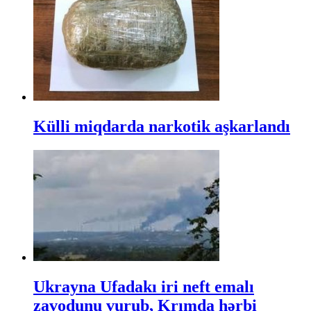
Külli miqdarda narkotik aşkarlandı
Ukrayna Ufadakı iri neft emalı
zavodunu vurub, Krımda hərbi