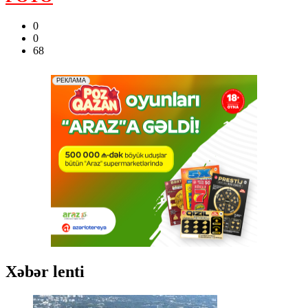
0
0
68
Xəbər lenti