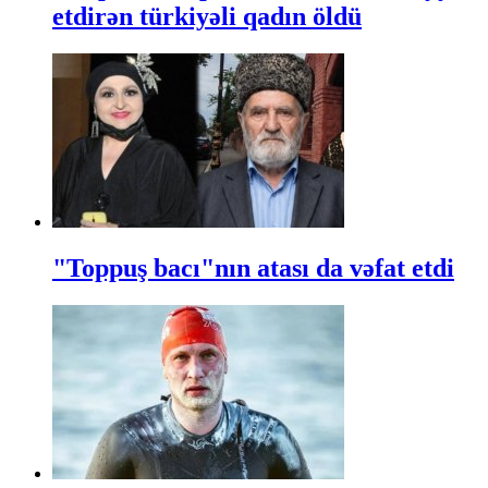
etdirən türkiyəli qadın öldü
"Toppuş bacı"nın atası da vəfat etdi