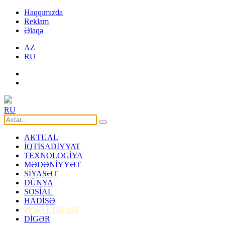
Haqqımızda
Reklam
Əlaqə
AZ
RU
RU
AKTUAL
İQTİSADİYYAT
TEXNOLOGİYA
MƏDƏNİYYƏT
SİYASƏT
DÜNYA
SOSİAL
HADİSƏ
PEŞƏ ETİKASI
DİGƏR