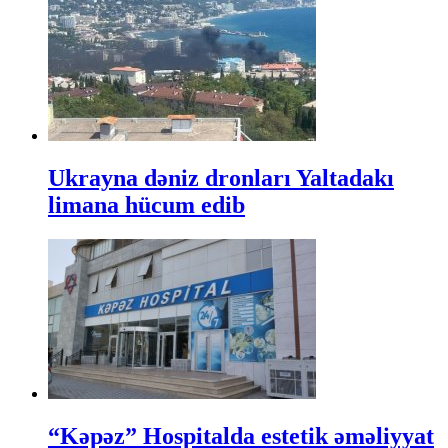
Ukrayna dəniz dronları Yaltadakı
limana hücum edib
“Kəpəz” Hospitalda estetik əməliyyat