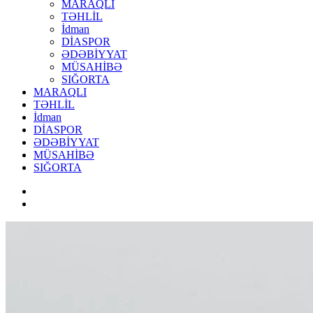
MARAQLI
TƏHLİL
İdman
DİASPOR
ƏDƏBİYYAT
MÜSAHİBƏ
SIĞORTA
MARAQLI
TƏHLİL
İdman
DİASPOR
ƏDƏBİYYAT
MÜSAHİBƏ
SIĞORTA