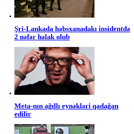
Şri-Lankada həbsxanadakı insidentdə
2 nəfər həlak olub
Meta-nın ağıllı eynəkləri qadağan
edilir