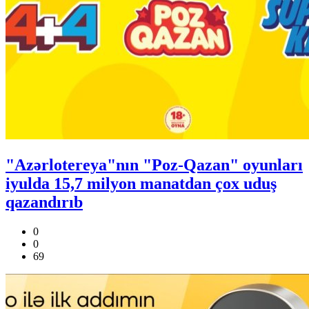
"Azərlotereya"nın "Poz-Qazan" oyunları
iyulda 15,7 milyon manatdan çox uduş
qazandırıb
0
0
69