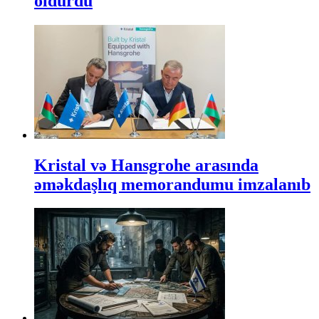
öldürdü
Kristal və Hansgrohe arasında
əməkdaşlıq memorandumu imzalanıb