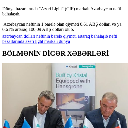
Dünya bazarlarında "Azeri Light" (CIF) markalı Azərbaycan nefti
bahalaşıb.
Azərbaycan neftinin 1 barelə olan qiyməti 0,61 ABŞ dolları və ya
0,61% artaraq 100,09 ABŞ dolları olub.
azərbaycan
dolları
neftinin
barelə
qiyməti
artaraq
bahalaşıb
nefti
bazarlarında
azeri
light
markalı
dünya
BÖLMƏNİN DİGƏR XƏBƏRLƏRİ