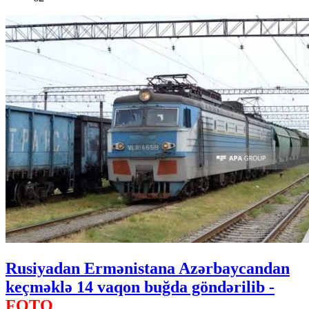
Rusiyadan Ermənistana Azərbaycandan
keçməklə 14 vaqon buğda göndərilib -
FOTO