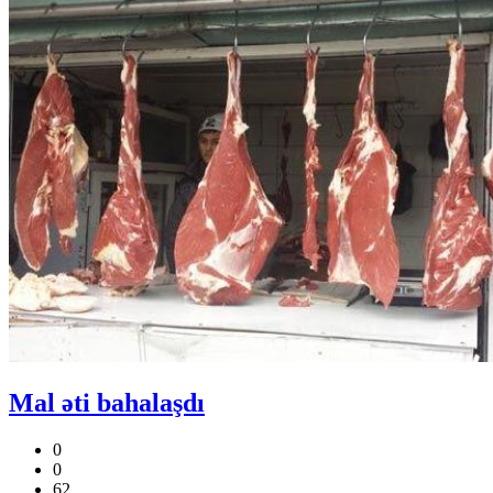
Mal əti bahalaşdı
0
0
62