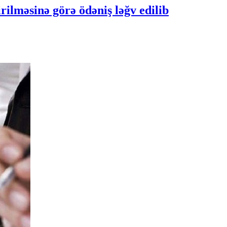
irilməsinə görə ödəniş ləğv edilib