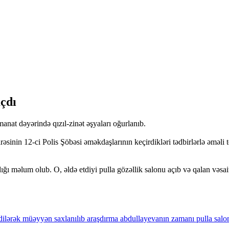
açdı
nat dəyərində qızıl-zinət əşyaları oğurlanıb.
əsinin 12-ci Polis Şöbəsi əməkdaşlarının keçirdikləri tədbirlərlə əməli 
ı məlum olub. O, əldə etdiyi pulla gözəllik salonu açıb və qalan vəsaiti 
ilərək
müəyyən
saxlanılıb
araşdırma
abdullayevanın
zamanı
pulla
salo