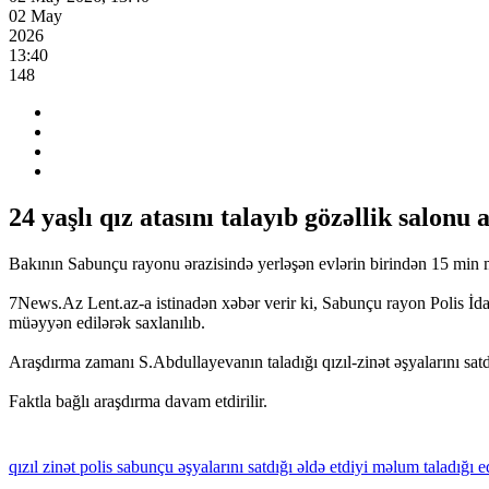
02 May
2026
13:40
148
24 yaşlı qız atasını talayıb gözəllik salonu 
Bakının Sabunçu rayonu ərazisində yerləşən evlərin birindən 15 min ma
7News.Az Lent.az-a istinadən xəbər verir ki, Sabunçu rayon Polis İdar
müəyyən edilərək saxlanılıb.
Araşdırma zamanı S.Abdullayevanın taladığı qızıl-zinət əşyalarını satdığ
Faktla bağlı araşdırma davam etdirilir.
qızıl
zinət
polis
sabunçu
əşyalarını
satdığı
əldə
etdiyi
məlum
taladığı
ed