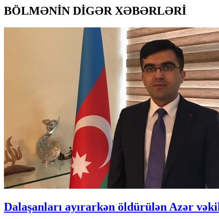
BÖLMƏNİN DİGƏR XƏBƏRLƏRİ
Dalaşanları ayırarkən öldürülən Azər vəkil