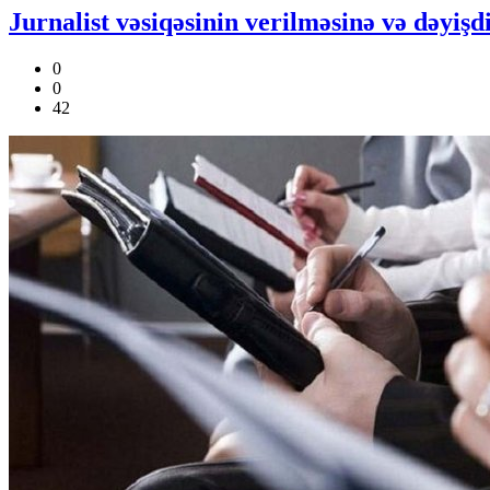
Jurnalist vəsiqəsinin verilməsinə və dəyişd
0
0
42