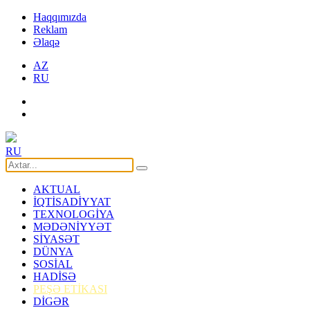
Haqqımızda
Reklam
Əlaqə
AZ
RU
RU
AKTUAL
İQTİSADİYYAT
TEXNOLOGİYA
MƏDƏNİYYƏT
SİYASƏT
DÜNYA
SOSİAL
HADİSƏ
PEŞƏ ETİKASI
DİGƏR