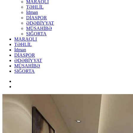
MARAQLI
TƏHLİL
İdman
DİASPOR
ƏDƏBİYYAT
MÜSAHİBƏ
SIĞORTA
MARAQLI
TƏHLİL
İdman
DİASPOR
ƏDƏBİYYAT
MÜSAHİBƏ
SIĞORTA