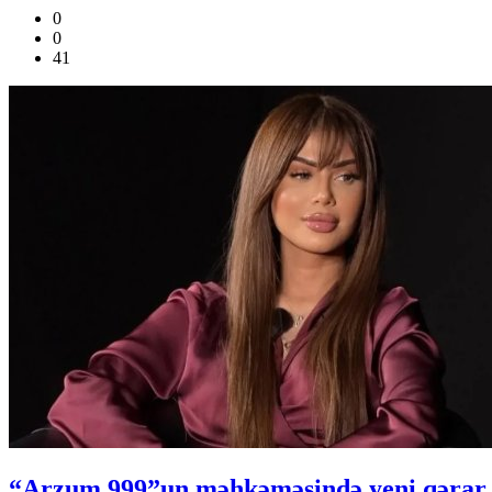
0
0
41
“Arzum 999”un məhkəməsində yeni qərar