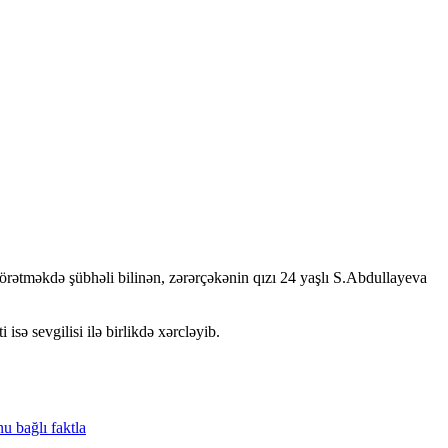
törətməkdə şübhəli bilinən, zərərçəkənin qızı 24 yaşlı S.Abdullayeva
isə sevgilisi ilə birlikdə xərcləyib.
nu
bağlı
faktla