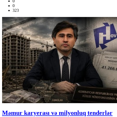
0
0
323
Məmur karyerası və milyonluq tenderlər