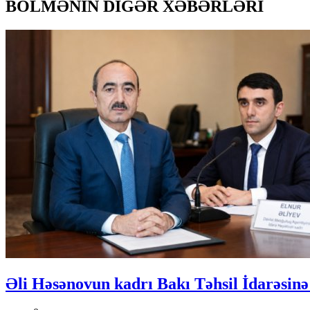
BÖLMƏNİN DİGƏR XƏBƏRLƏRİ
Əli Həsənovun kadrı Bakı Təhsil İdarəsinə 