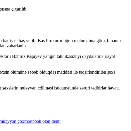
sına çıxarılıb.
ın hadisəsi baş verib. Baş Prokurorluğun məlumatına görə, binanın
ən zəhərlənib.
ktoru Bəhruz Paşayev yanğın təhlükəsizliyi qaydalarına riayət
şəxsin ölümünə səbəb olduqda) maddəsi ilə təqsirləndirilən şəxs
r şəxslərin müəyyən edilməsi istiqamətində zəruri tədbirlər həyata
müəyyən
çoxmərtəbəli
ötən
dent”