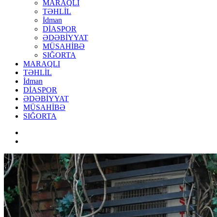
MARAQLI
TƏHLİL
İdman
DİASPOR
ƏDƏBİYYAT
MÜSAHİBƏ
SIĞORTA
MARAQLI
TƏHLİL
İdman
DİASPOR
ƏDƏBİYYAT
MÜSAHİBƏ
SIĞORTA