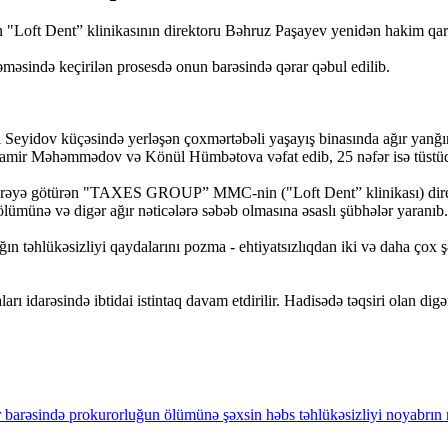
 "Loft Dent” klinikasının direktoru Bəhruz Paşayev yenidən hakim qarşı
əsində keçirilən prosesdə onun barəsində qərar qəbul edilib.
li Seyidov küçəsində yerləşən çoxmərtəbəli yaşayış binasında ağır yanğ
 Samir Məhəmmədov və Könül Hümbətova vəfat edib, 25 nəfər isə tüstüd
i icarəyə götürən "TAXES GROUP” MMC-nin ("Loft Dent” klinikası) dire
lümünə və digər ağır nəticələrə səbəb olmasına əsaslı şübhələr yaranıb.
n təhlükəsizliyi qaydalarını pozma - ehtiyatsızlıqdan iki və daha çox 
ı idarəsində ibtidai istintaq davam etdirilir. Hadisədə təqsiri olan digə
r
barəsində
prokurorluğun
ölümünə
şəxsin
həbs
təhlükəsizliyi
noyabrın