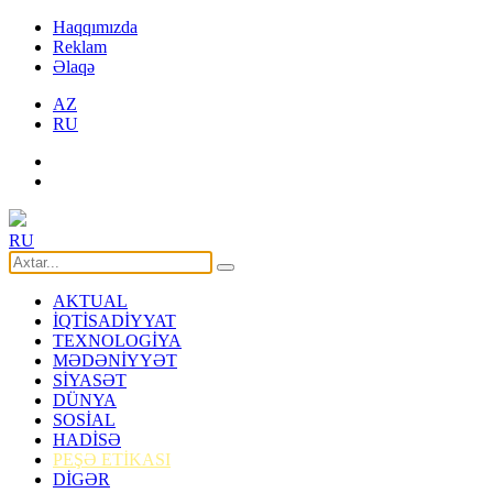
Haqqımızda
Reklam
Əlaqə
AZ
RU
RU
AKTUAL
İQTİSADİYYAT
TEXNOLOGİYA
MƏDƏNİYYƏT
SİYASƏT
DÜNYA
SOSİAL
HADİSƏ
PEŞƏ ETİKASI
DİGƏR