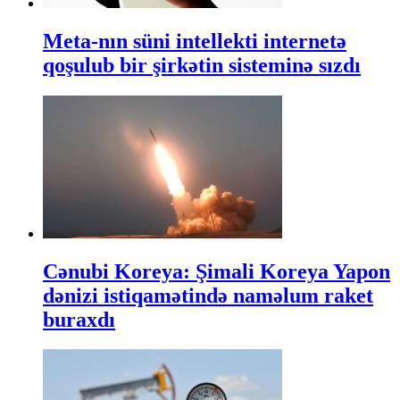
Meta-nın süni intellekti internetə
qoşulub bir şirkətin sisteminə sızdı
Cənubi Koreya: Şimali Koreya Yapon
dənizi istiqamətində naməlum raket
buraxdı