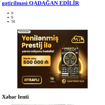
gətirilməsi QADAĞAN EDİLİR
0
0
50
Xəbər lenti