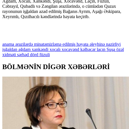
Ağdam, Xocalı, Xankəndi, Şuşa, Xocavənd, Laçın, Füzuli,
Cəbrayıl, Qubadlı və Zəngilan ərazilərində, o cümlədən Qazax
rayonunun işğaldan azad edilmiş Bağanıs Ayrım, Aşağı Əskipara,
Xeyrımlı, Qızılhacılı kəndlərində həyata keçirib.
anama
ərazilərdə
minatəmizləmə
edilmiş
həyata
əleyhinə
nazirliyi
işğaldan
ağdam
xankəndi
xocalı
xocavənd
kəlbəcər
laçın
Şuşa
özəl
xidməti
sərhəd
dörd
füzuli
BÖLMƏNİN DİGƏR XƏBƏRLƏRİ