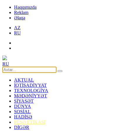
Haqqımızda
Reklam
Əlaqə
AZ
RU
RU
AKTUAL
İQTİSADİYYAT
TEXNOLOGİYA
MƏDƏNİYYƏT
SİYASƏT
DÜNYA
SOSİAL
HADİSƏ
PEŞƏ ETİKASI
DİGƏR