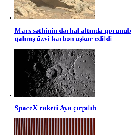
Mars səthinin dərhal altında qorunub
qalmış üzvi karbon aşkar edildi
SpaceX raketi Aya çırpılıb