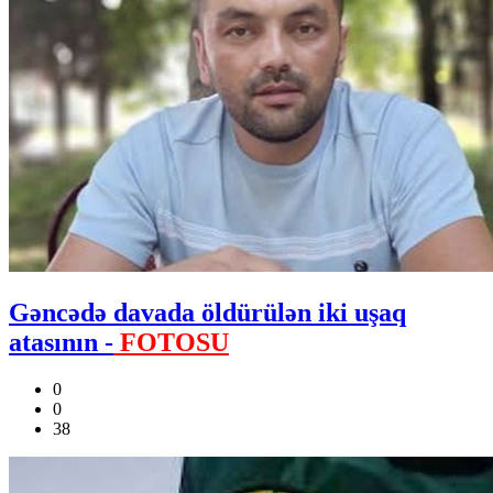
Gəncədə davada öldürülən iki uşaq
atasının -
FOTOSU
0
0
38