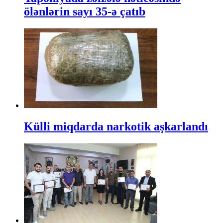
ölənlərin sayı 35-ə çatıb
Külli miqdarda narkotik aşkarlandı