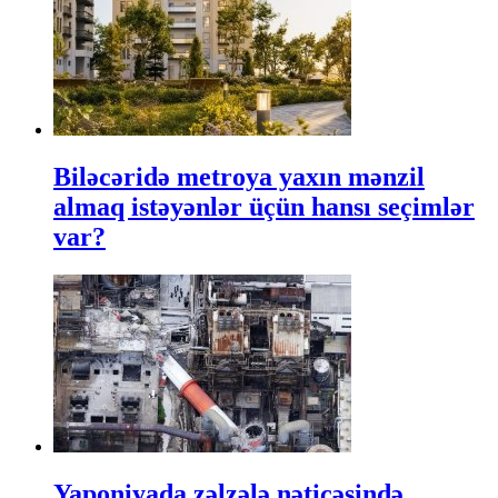
Biləcəridə metroya yaxın mənzil
almaq istəyənlər üçün hansı seçimlər
var?
Yaponiyada zəlzələ nəticəsində