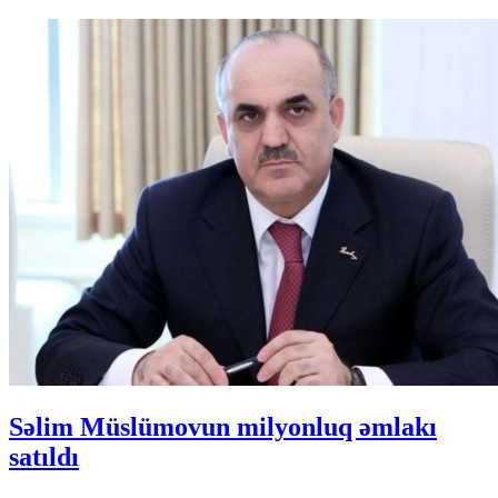
Səlim Müslümovun milyonluq əmlakı
satıldı