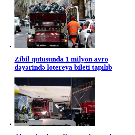
Zibil qutusunda 1 milyon avro
dəyərində lotereya bileti tapılıb