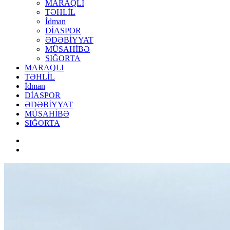
MARAQLI
TƏHLİL
İdman
DİASPOR
ƏDƏBİYYAT
MÜSAHİBƏ
SIĞORTA
MARAQLI
TƏHLİL
İdman
DİASPOR
ƏDƏBİYYAT
MÜSAHİBƏ
SIĞORTA