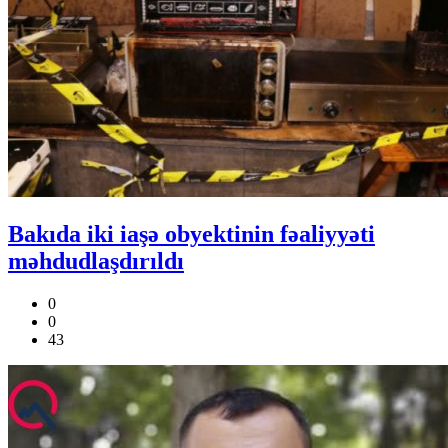
Bakıda iki iaşə obyektinin fəaliyyəti
məhdudlaşdırıldı
0
0
43