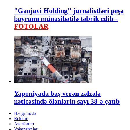
"Ganjavi Holding" jurnalistləri peşə
bayramı münasibətilə təbrik edib -
FOTOLAR
Yaponiyada baş verən zəlzələ
nəticəsində ölənlərin sayı 38-ə çatıb
Haqqımızda
Reklam
Azerforum
Vakansiyalar