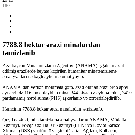
180
7788.8 hektar ərazi minalardan
təmizlənib
Azərbaycan Minatəmizləmə Agentliyi (ANAMA) işğaldan azad
edilmiş ərazilərdə həyata keçirilən humanitar minatəmizləmə
əməliyyatları ilə bağlı aylıq məlumat yayıb.
ANAMA-dan verilən məlumata görə, azad olunan ərazilərdə aprel
ayı ərzində 116 tank əleyhinə mina, 344 piyada əleyhinə mina, 3410
partlamamış hərbi sursat (PHS) aşkarlanıb və zərərsizləşdirilib.
Həmçinin 7788.8 hektar ərazi minalardan təmizlənib.
Qeyd edək ki, minatəmizləmə əməliyyatlarını ANAMA, Müdafiə
Nazirliyi, Fövqəladə Hallar Nazirliyi (FHN) və Dövlət Sərhəd
Xidməti (DSX) və dörd özəl şirkət Tərtər, Ağdərə, Kəlbəcər,