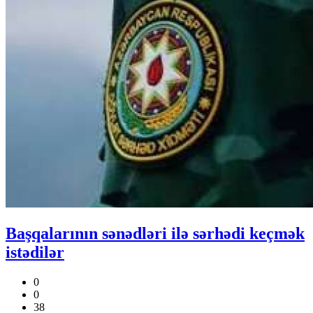
Başqalarının sənədləri ilə sərhədi keçmək
istədilər
0
0
38