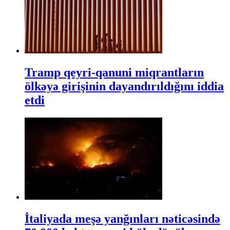
Tramp qeyri-qanuni miqrantların
ölkəyə girişinin dayandırıldığını iddia
etdi
İtaliyada meşə yanğınları nəticəsində