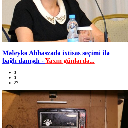
Məleykə Abbaszadə ixtisas seçimi ilə
bağlı danışdı -
Yaxın günlərdə...
0
0
27