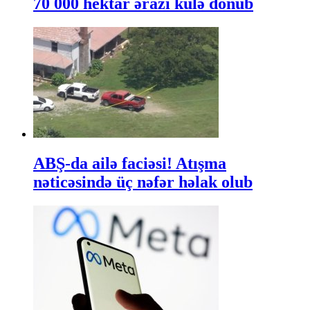
70 000 hektar ərazi külə dönüb
ABŞ-da ailə faciəsi! Atışma
nəticəsində üç nəfər həlak olub