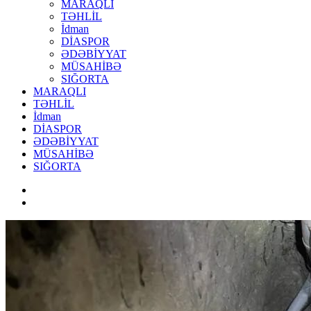
MARAQLI
TƏHLİL
İdman
DİASPOR
ƏDƏBİYYAT
MÜSAHİBƏ
SIĞORTA
MARAQLI
TƏHLİL
İdman
DİASPOR
ƏDƏBİYYAT
MÜSAHİBƏ
SIĞORTA