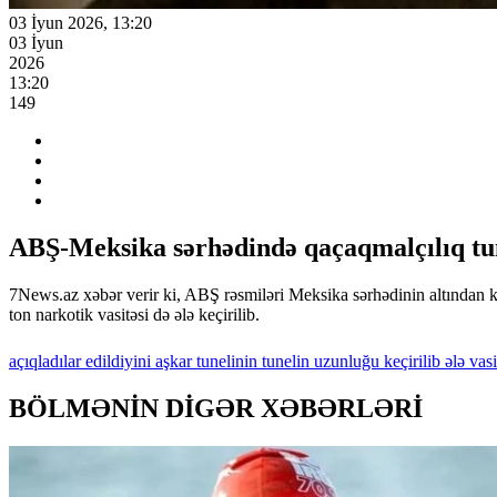
03 İyun 2026, 13:20
03 İyun
2026
13:20
149
ABŞ-Meksika sərhədində qaçaqmalçılıq tun
7News.az xəbər verir ki, ABŞ rəsmiləri Meksika sərhədinin altından ke
ton narkotik vasitəsi də ələ keçirilib.
açıqladılar
edildiyini
aşkar
tunelinin
tunelin
uzunluğu
keçirilib
ələ
vasi
BÖLMƏNİN DİGƏR XƏBƏRLƏRİ