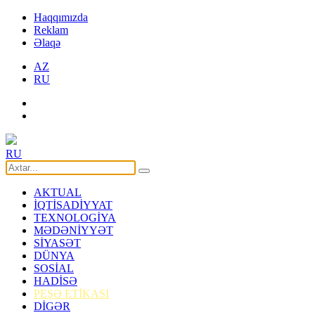
Haqqımızda
Reklam
Əlaqə
AZ
RU
RU
AKTUAL
İQTİSADİYYAT
TEXNOLOGİYA
MƏDƏNİYYƏT
SİYASƏT
DÜNYA
SOSİAL
HADİSƏ
PEŞƏ ETİKASI
DİGƏR