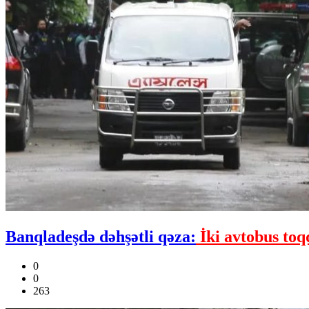
Banqladeşdə dəhşətli qəza:
İki avtobus toq
0
0
263