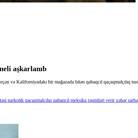
eli aşkarlanıb
çən və Kaliforniyadakı bir mağazada bitən qabaqcıl qaçaqmalçılıq tunel
təsi
narkotik
qaçaqmalçılıq
qabaqcıl
meksika
rəsmiləri
verir
xəbər
sərhə