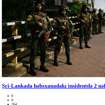
Şri-Lankada həbsxanadakı insidentdə 2 nəf
0
0
264