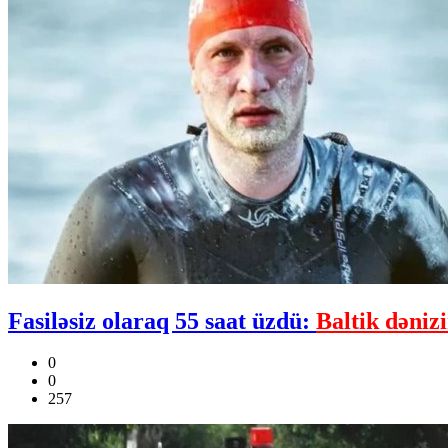
Fasiləsiz olaraq 55 saat üzdü:
Baltik dəniz
0
0
257