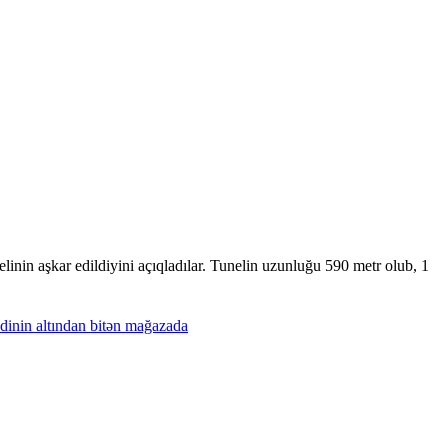
inin aşkar edildiyini açıqladılar. Tunelin uzunluğu 590 metr olub, 1
dinin
altından
bitən
mağazada