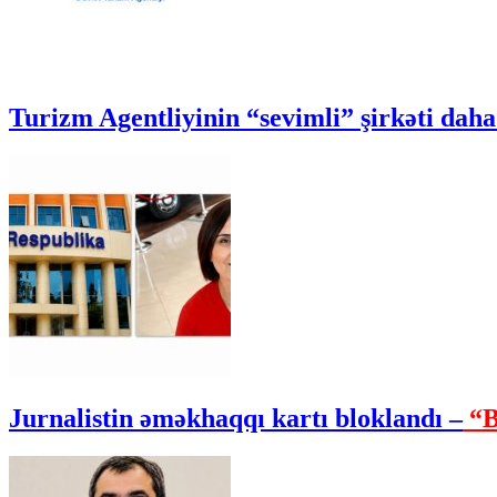
Turizm Agentliyinin “sevimli” şirkəti daha 
Jurnalistin əməkhaqqı kartı bloklandı –
“B