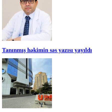
Tanınmış həkimin səs yazısı yayıldı