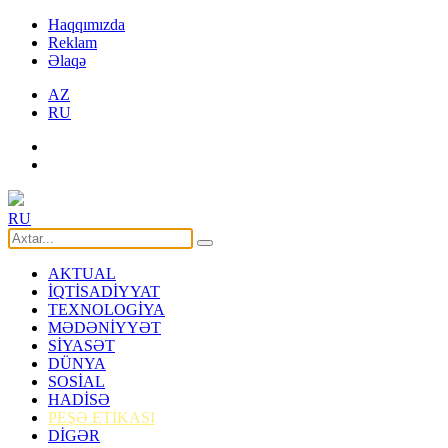
Haqqımızda
Reklam
Əlaqə
AZ
RU
RU
AKTUAL
İQTİSADİYYAT
TEXNOLOGİYA
MƏDƏNİYYƏT
SİYASƏT
DÜNYA
SOSİAL
HADİSƏ
PEŞƏ ETİKASI
DİGƏR