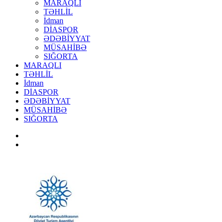
MARAQLI
TƏHLİL
İdman
DİASPOR
ƏDƏBİYYAT
MÜSAHİBƏ
SIĞORTA
MARAQLI
TƏHLİL
İdman
DİASPOR
ƏDƏBİYYAT
MÜSAHİBƏ
SIĞORTA