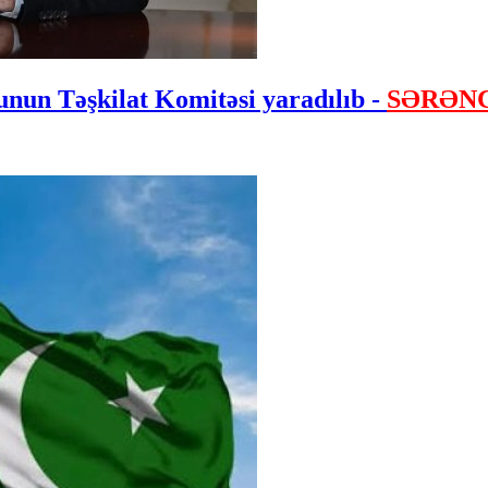
nun Təşkilat Komitəsi yaradılıb -
SƏRƏN