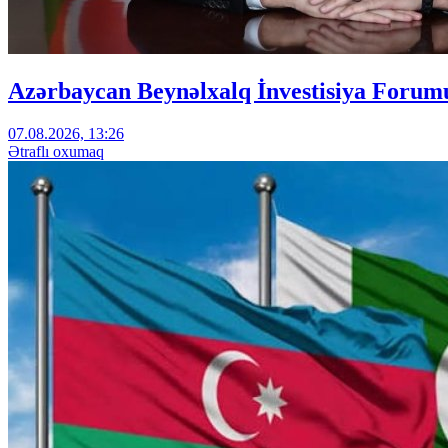
Azərbaycan Beynəlxalq İnvestisiya Forumu
07.08.2026, 13:26
Ətraflı oxumaq