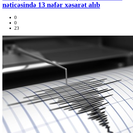
nəticəsində 13 nəfər xəsarət alıb
0
0
23