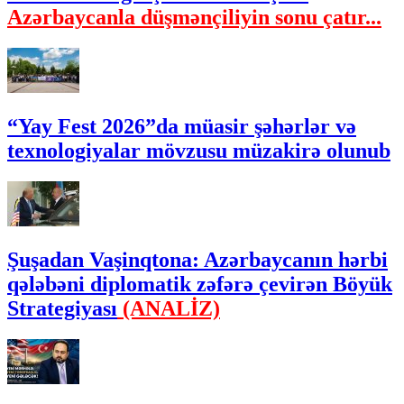
Azərbaycanla düşmənçiliyin sonu çatır...
“Yay Fest 2026”da müasir şəhərlər və
texnologiyalar mövzusu müzakirə olunub
Şuşadan Vaşinqtona: Azərbaycanın hərbi
qələbəni diplomatik zəfərə çevirən Böyük
Strategiyası
(ANALİZ)