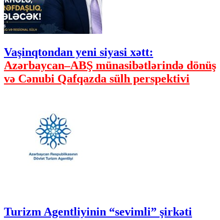
Vaşinqtondan yeni siyasi xətt:
Azərbaycan–ABŞ münasibətlərində dönüş
və Cənubi Qafqazda sülh perspektivi
Turizm Agentliyinin “sevimli” şirkəti