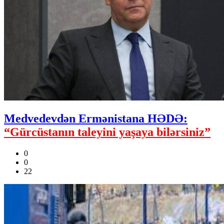
Medvedevdən Ermənistana HƏDƏ:
“Gürcüstanın taleyini yaşaya bilərsiniz”
0
0
22