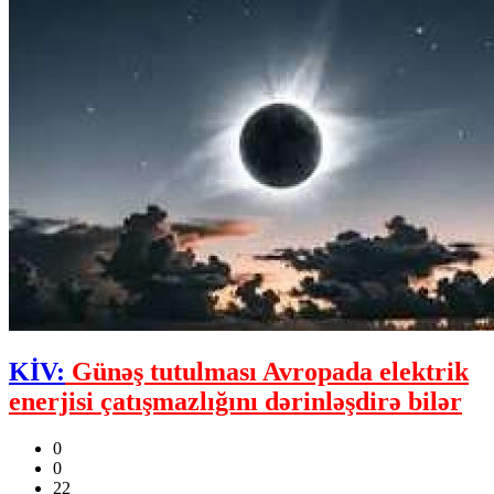
KİV:
Günəş tutulması Avropada elektrik
enerjisi çatışmazlığını dərinləşdirə bilər
0
0
22