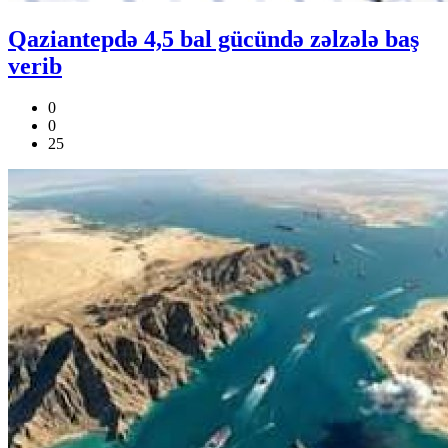
Qaziantepdə 4,5 bal gücündə zəlzələ baş
verib
0
0
25