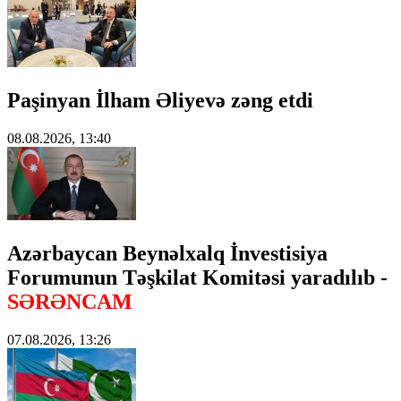
Paşinyan İlham Əliyevə zəng etdi
08.08.2026, 13:40
Azərbaycan Beynəlxalq İnvestisiya
Forumunun Təşkilat Komitəsi yaradılıb -
SƏRƏNCAM
07.08.2026, 13:26