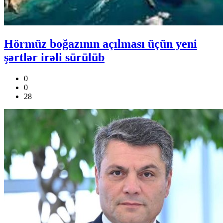
Hörmüz boğazının açılması üçün yeni
şərtlər irəli sürülüb
0
0
28