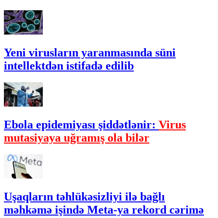
Yeni virusların yaranmasında süni
intellektdən istifadə edilib
Ebola epidemiyası şiddətlənir:
Virus
mutasiyaya uğramış ola bilər
Uşaqların təhlükəsizliyi ilə bağlı
məhkəmə işində Meta-ya rekord cərimə