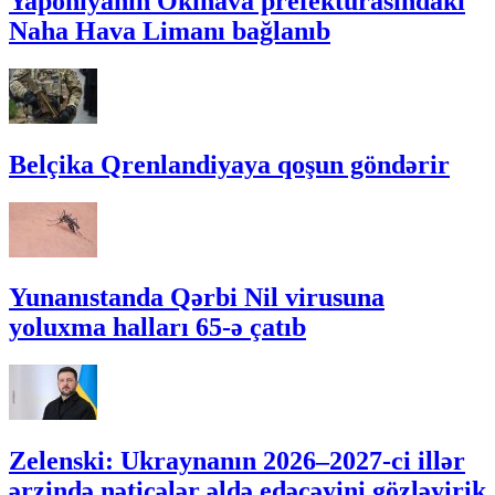
Yaponiyanın Okinava prefekturasındakı
Naha Hava Limanı bağlanıb
Belçika Qrenlandiyaya qoşun göndərir
Yunanıstanda Qərbi Nil virusuna
yoluxma halları 65-ə çatıb
Zelenski: Ukraynanın 2026–2027-ci illər
ərzində nəticələr əldə edəcəyini gözləyirik