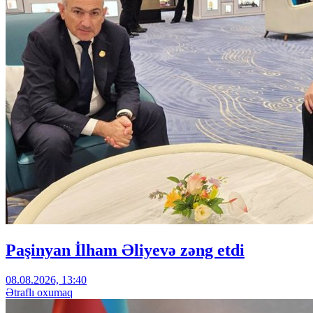
Paşinyan İlham Əliyevə zəng etdi
08.08.2026, 13:40
Ətraflı oxumaq