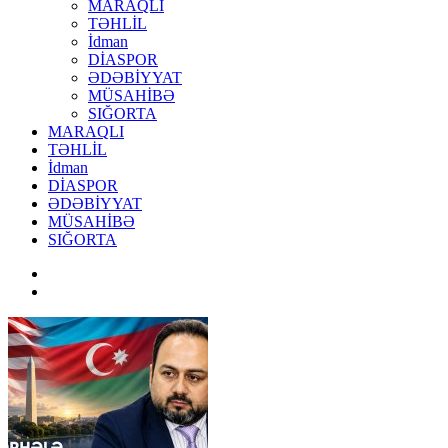
MARAQLI
TƏHLİL
İdman
DİASPOR
ƏDƏBİYYAT
MÜSAHİBƏ
SIĞORTA
MARAQLI
TƏHLİL
İdman
DİASPOR
ƏDƏBİYYAT
MÜSAHİBƏ
SIĞORTA