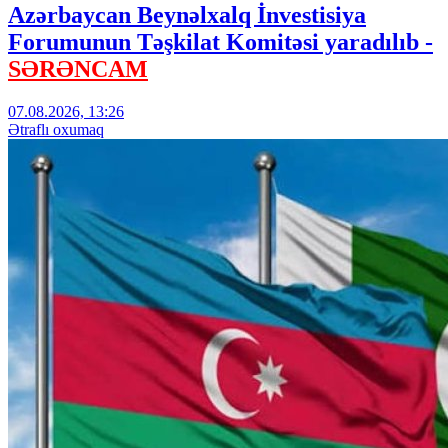
Azərbaycan Beynəlxalq İnvestisiya
Forumunun Təşkilat Komitəsi yaradılıb -
SƏRƏNCAM
07.08.2026, 13:26
Ətraflı oxumaq