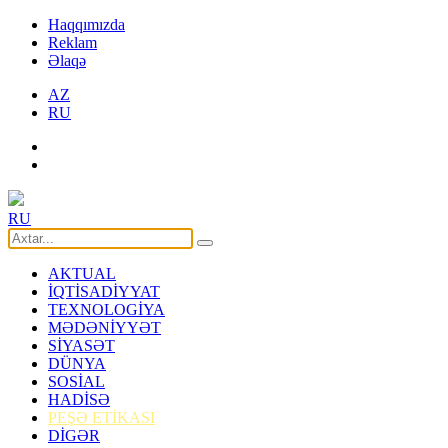
Haqqımızda
Reklam
Əlaqə
AZ
RU
RU
AKTUAL
İQTİSADİYYAT
TEXNOLOGİYA
MƏDƏNİYYƏT
SİYASƏT
DÜNYA
SOSİAL
HADİSƏ
PEŞƏ ETİKASI
DİGƏR