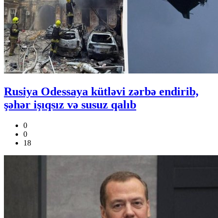
Rusiya Odessaya kütləvi zərbə endirib,
şəhər işıqsız və susuz qalıb
0
0
18