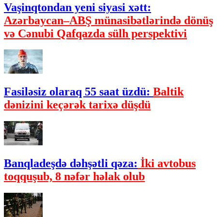
Vaşinqtondan yeni siyasi xətt:
Azərbaycan–ABŞ münasibətlərində dönüş
və Cənubi Qafqazda sülh perspektivi
Fasiləsiz olaraq 55 saat üzdü:
Baltik
dənizini keçərək tarixə düşdü
Banqladeşdə dəhşətli qəza:
İki avtobus
toqquşub, 8 nəfər həlak olub