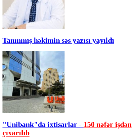
Tanınmış həkimin səs yazısı yayıldı
"Unibank"da ixtisarlar -
150 nəfər işdən
çıxarılıb