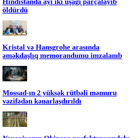
Hindistanda ayı iki uşağı parçalayıb
öldürdü
Kristal və Hansgrohe arasında
əməkdaşlıq memorandumu imzalanıb
Mossad-ın 2 yüksək rütbəli məmuru
vəzifədən kənarlaşdırıldı