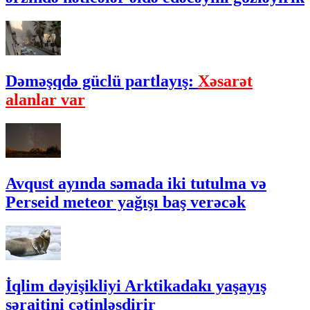
Dəməşqdə güclü partlayış:
Xəsarət
alanlar var
Avqust ayında səmada iki tutulma və
Perseid meteor yağışı baş verəcək
İqlim dəyişikliyi Arktikadakı yaşayış
şəraitini çətinləşdirir