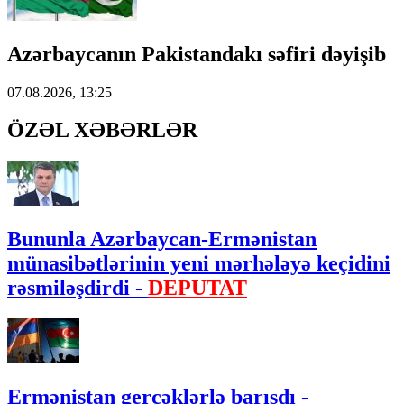
Azərbaycanın Pakistandakı səfiri dəyişib
07.08.2026, 13:25
ÖZƏL XƏBƏRLƏR
Bununla Azərbaycan-Ermənistan
münasibətlərinin yeni mərhələyə keçidini
rəsmiləşdirdi -
DEPUTAT
Ermənistan gerçəklərlə barışdı -