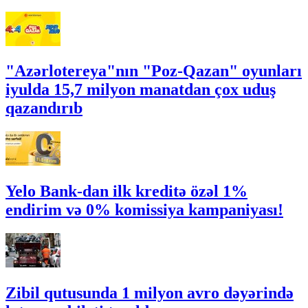
"Azərlotereya"nın "Poz-Qazan" oyunları
iyulda 15,7 milyon manatdan çox uduş
qazandırıb
Yelo Bank-dan ilk kreditə özəl 1%
endirim və 0% komissiya kampaniyası!
Zibil qutusunda 1 milyon avro dəyərində