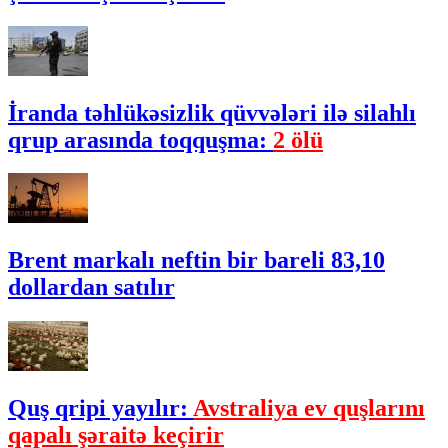
İranda təhlükəsizlik qüvvələri ilə silahlı
qrup arasında toqquşma:
2 ölü
Brent markalı neftin bir bareli 83,10
dollardan satılır
Quş qripi yayılır:
Avstraliya ev quşlarını
qapalı şəraitə keçirir