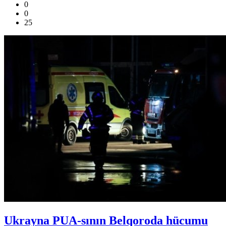
0
0
25
Ukrayna PUA-sının Belqoroda hücumu