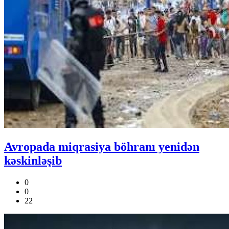
Avropada miqrasiya böhranı yenidən
kəskinləşib
0
0
22