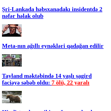
Şri-Lankada həbsxanadakı insidentdə 2
nəfər həlak olub
Meta-nın ağıllı eynəkləri qadağan edilir
Tayland məktəbində 14 yaşlı şagird
faciəyə səbəb oldu:
7 ölü, 22 yaralı