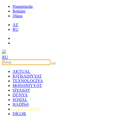
Haqqımızda
Reklam
Əlaqə
AZ
RU
RU
AKTUAL
İQTİSADİYYAT
TEXNOLOGİYA
MƏDƏNİYYƏT
SİYASƏT
DÜNYA
SOSİAL
HADİSƏ
PEŞƏ ETİKASI
DİGƏR