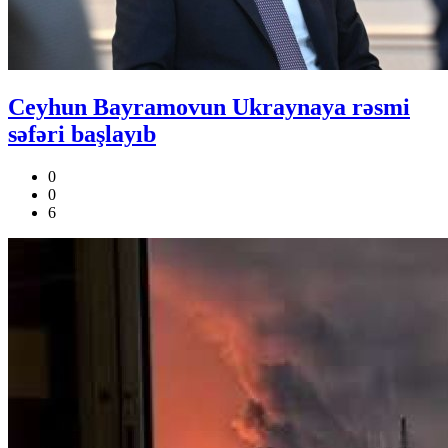
Ceyhun Bayramovun Ukraynaya rəsmi
səfəri başlayıb
0
0
6