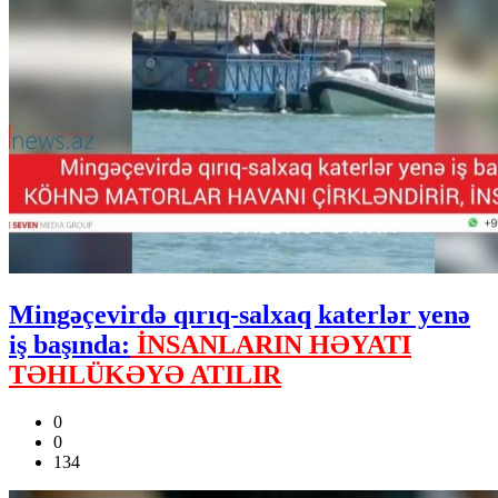
Mingəçevirdə qırıq-salxaq katerlər yenə
iş başında:
İNSANLARIN HƏYATI
TƏHLÜKƏYƏ ATILIR
0
0
134