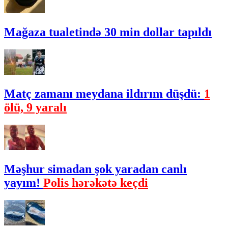
Mağaza tualetində 30 min dollar tapıldı
Matç zamanı meydana ildırım düşdü:
1
ölü, 9 yaralı
Məşhur simadan şok yaradan canlı
yayım!
Polis hərəkətə keçdi