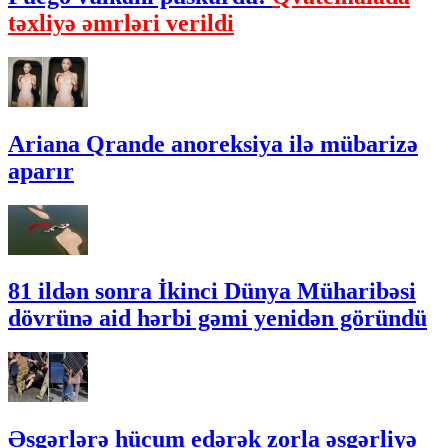
təxliyə əmrləri verildi
Ariana Qrande anoreksiya ilə mübarizə
aparır
81 ildən sonra İkinci Dünya Müharibəsi
dövrünə aid hərbi gəmi yenidən göründü
Əsgərlərə hücum edərək zorla əsgərliyə