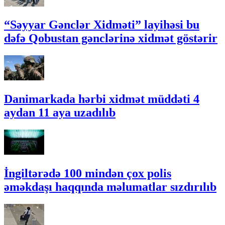
“Səyyar Gənclər Xidməti” layihəsi bu
dəfə Qobustan gənclərinə xidmət göstərir
Danimarkada hərbi xidmət müddəti 4
aydan 11 aya uzadılıb
İngiltərədə 100 mindən çox polis
əməkdaşı haqqında məlumatlar sızdırılıb