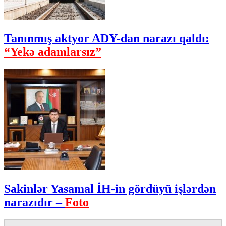
Tanınmış aktyor ADY-dan narazı qaldı:
“Yekə adamlarsız”
Sakinlər Yasamal İH-in gördüyü işlərdən
narazıdır –
Foto