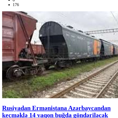
176
Rusiyadan Ermənistana Azərbaycandan
keçməklə 14 vaqon buğda göndəriləcək