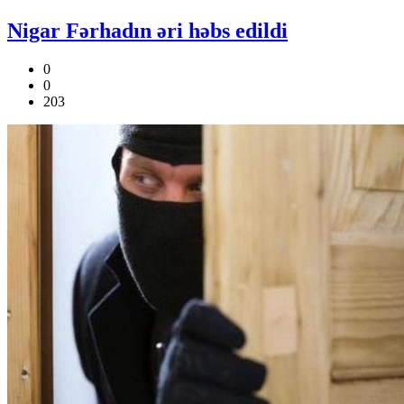
Nigar Fərhadın əri həbs edildi
0
0
203