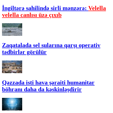
İngiltərə sahilində sirli mənzərə:
Velella
velella canlısı üzə çıxıb
Zaqatalada sel sularına qarşı operativ
tədbirlər görülür
Qəzzada isti hava şəraiti humanitar
böhranı daha da kəskinləşdirir