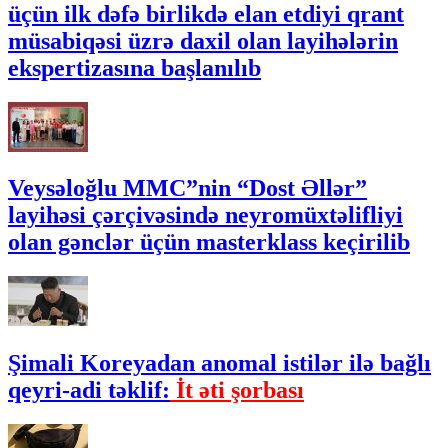
üçün ilk dəfə birlikdə elan etdiyi qrant
müsabiqəsi üzrə daxil olan layihələrin
ekspertizasına başlanılıb
Veysəloğlu MMC”nin “Dost Əllər”
layihəsi çərçivəsində neyromüxtəlifliyi
olan gənclər üçün masterklass keçirilib
Şimali Koreyadan anomal istilər ilə bağlı
qeyri-adi təklif:
İt əti şorbası