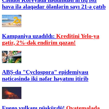
Cənubi Koreyada həddindən artıq isti
hava ilə əlaqədar ölənlərin sayı 21-ə çatıb
Kampaniya uzadıldı:
Kreditini Yelo-ya
gətir, 2%-dək endirim qazan!
ABŞ-da "Cyclospora" epidemiyası
nəticəsində iki nəfər həyatını itirib
Fuego vulkanı püskürdü!
Qvatemalada