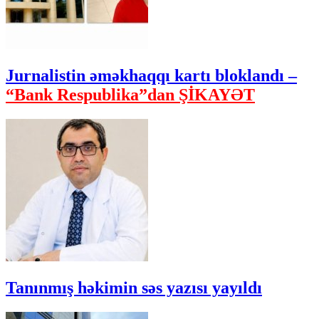
Jurnalistin əməkhaqqı kartı bloklandı –
“Bank Respublika”dan ŞİKAYƏT
Tanınmış həkimin səs yazısı yayıldı