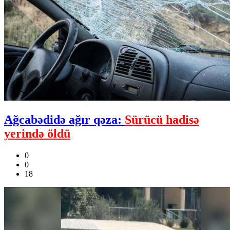
Ağcabədidə ağır qəza:
Sürücü hadisə
yerində öldü
0
0
18