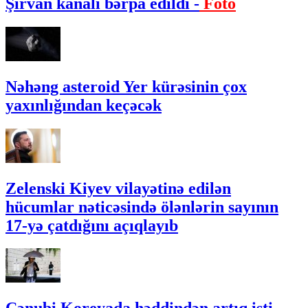
Şirvan kanalı bərpa edildi -
Foto
Nəhəng asteroid Yer kürəsinin çox
yaxınlığından keçəcək
Zelenski Kiyev vilayətinə edilən
hücumlar nəticəsində ölənlərin sayının
17-yə çatdığını açıqlayıb