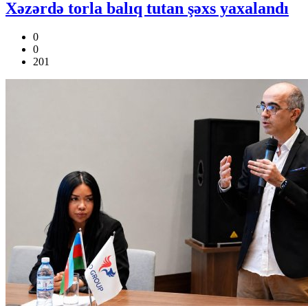
Xəzərdə torla balıq tutan şəxs yaxalandı
0
0
201