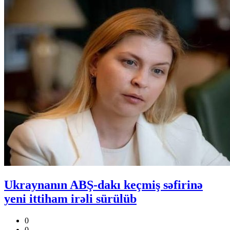
Ukraynanın ABŞ-dakı keçmiş səfirinə
yeni ittiham irəli sürülüb
0
0