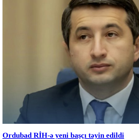
Ordubad RİH-ə yeni başçı təyin edildi