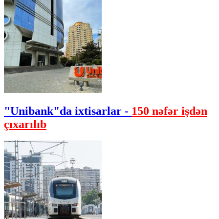
"Unibank"da ixtisarlar -
150 nəfər işdən
çıxarılıb