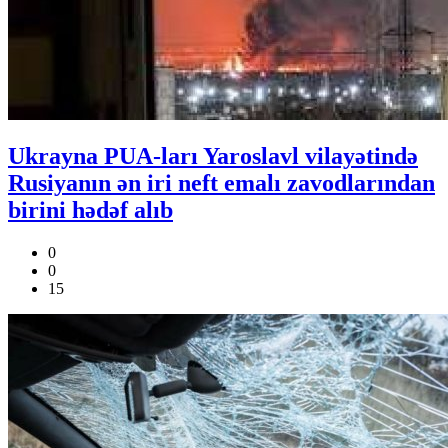
Ukrayna PUA-ları Yaroslavl vilayətində
Rusiyanın ən iri neft emalı zavodlarından
birini hədəf alıb
0
0
15