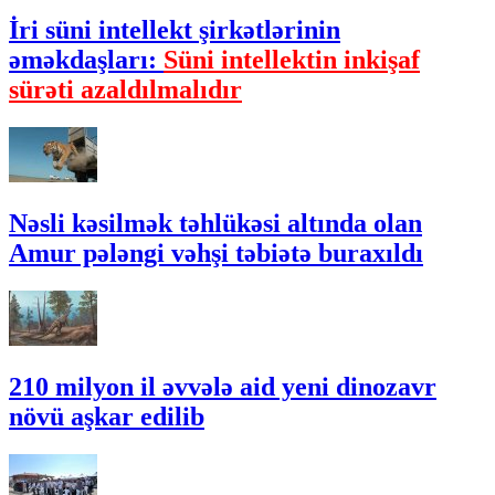
İri süni intellekt şirkətlərinin
əməkdaşları:
Süni intellektin inkişaf
sürəti azaldılmalıdır
Nəsli kəsilmək təhlükəsi altında olan
Amur pələngi vəhşi təbiətə buraxıldı
210 milyon il əvvələ aid yeni dinozavr
növü aşkar edilib