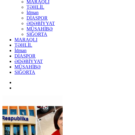
MARAQLI
TƏHLİL
İdman
DİASPOR
ƏDƏBİYYAT
MÜSAHİBƏ
SIĞORTA
MARAQLI
TƏHLİL
İdman
DİASPOR
ƏDƏBİYYAT
MÜSAHİBƏ
SIĞORTA