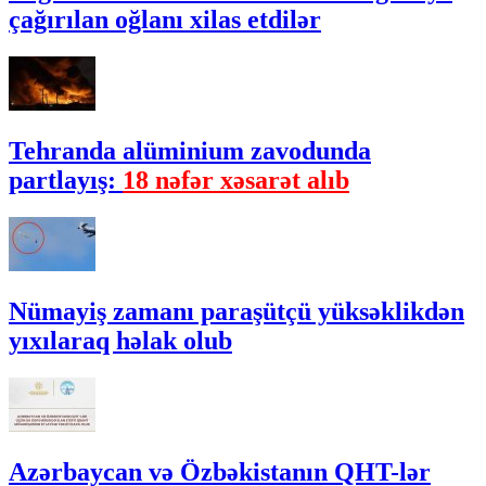
çağırılan oğlanı xilas etdilər
Tehranda alüminium zavodunda
partlayış:
18 nəfər xəsarət alıb
Nümayiş zamanı paraşütçü yüksəklikdən
yıxılaraq həlak olub
Azərbaycan və Özbəkistanın QHT-lər