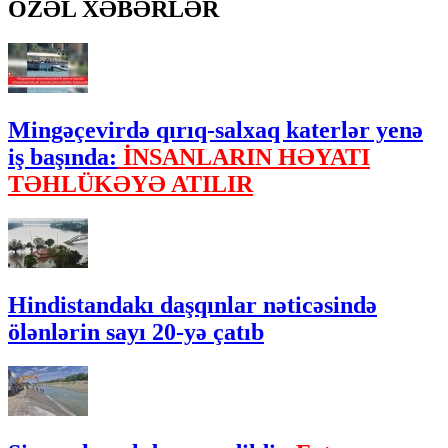
ÖZƏL XƏBƏRLƏR
Mingəçevirdə qırıq-salxaq katerlər yenə
iş başında:
İNSANLARIN HƏYATI
TƏHLÜKƏYƏ ATILIR
Hindistandakı daşqınlar nəticəsində
ölənlərin sayı 20-yə çatıb