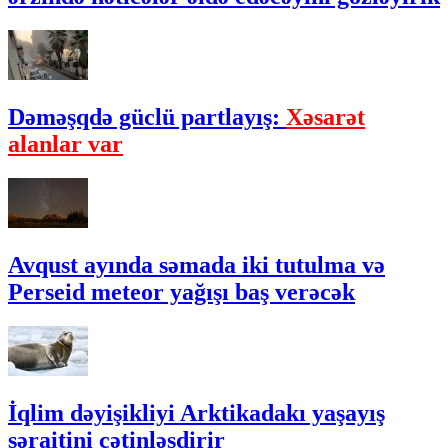
Dəməşqdə güclü partlayış:
Xəsarət
alanlar var
Avqust ayında səmada iki tutulma və
Perseid meteor yağışı baş verəcək
İqlim dəyişikliyi Arktikadakı yaşayış
şəraitini çətinləşdirir