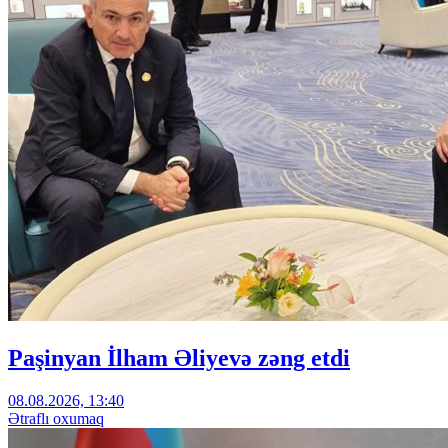
Paşinyan İlham Əliyevə zəng etdi
08.08.2026, 13:40
Ətraflı oxumaq