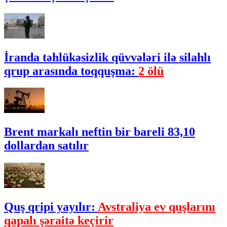
İranda təhlükəsizlik qüvvələri ilə silahlı
qrup arasında toqquşma:
2 ölü
Brent markalı neftin bir bareli 83,10
dollardan satılır
Quş qripi yayılır:
Avstraliya ev quşlarını
qapalı şəraitə keçirir