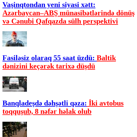
Vaşinqtondan yeni siyasi xətt:
Azərbaycan–ABŞ münasibətlərində dönüş
və Cənubi Qafqazda sülh perspektivi
Fasiləsiz olaraq 55 saat üzdü:
Baltik
dənizini keçərək tarixə düşdü
Banqladeşdə dəhşətli qəza:
İki avtobus
toqquşub, 8 nəfər həlak olub