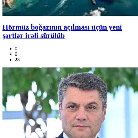
Hörmüz boğazının açılması üçün yeni
şərtlər irəli sürülüb
0
0
28