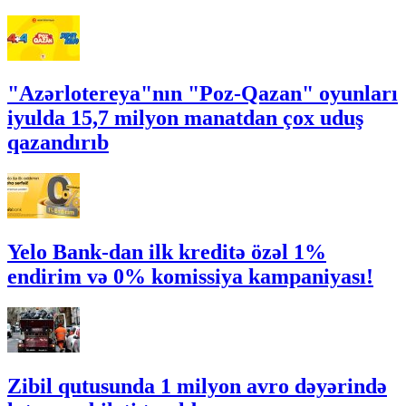
"Azərlotereya"nın "Poz-Qazan" oyunları
iyulda 15,7 milyon manatdan çox uduş
qazandırıb
Yelo Bank-dan ilk kreditə özəl 1%
endirim və 0% komissiya kampaniyası!
Zibil qutusunda 1 milyon avro dəyərində