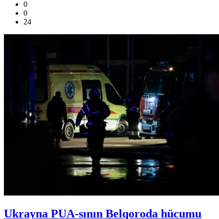
0
0
24
Ukrayna PUA-sının Belqoroda hücumu