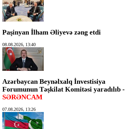
Paşinyan İlham Əliyevə zəng etdi
08.08.2026, 13:40
Azərbaycan Beynəlxalq İnvestisiya
Forumunun Təşkilat Komitəsi yaradılıb -
SƏRƏNCAM
07.08.2026, 13:26