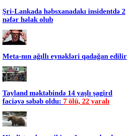
Şri-Lankada həbsxanadakı insidentdə 2
nəfər həlak olub
Meta-nın ağıllı eynəkləri qadağan edilir
Tayland məktəbində 14 yaşlı şagird
faciəyə səbəb oldu:
7 ölü, 22 yaralı