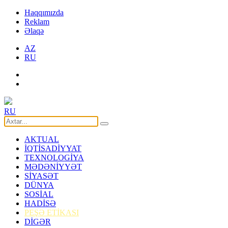
Haqqımızda
Reklam
Əlaqə
AZ
RU
RU
AKTUAL
İQTİSADİYYAT
TEXNOLOGİYA
MƏDƏNİYYƏT
SİYASƏT
DÜNYA
SOSİAL
HADİSƏ
PEŞƏ ETİKASI
DİGƏR