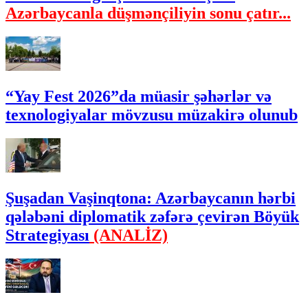
Azərbaycanla düşmənçiliyin sonu çatır...
“Yay Fest 2026”da müasir şəhərlər və
texnologiyalar mövzusu müzakirə olunub
Şuşadan Vaşinqtona: Azərbaycanın hərbi
qələbəni diplomatik zəfərə çevirən Böyük
Strategiyası
(ANALİZ)