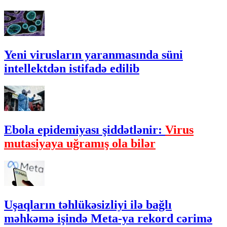
Yeni virusların yaranmasında süni
intellektdən istifadə edilib
Ebola epidemiyası şiddətlənir:
Virus
mutasiyaya uğramış ola bilər
Uşaqların təhlükəsizliyi ilə bağlı
məhkəmə işində Meta-ya rekord cərimə