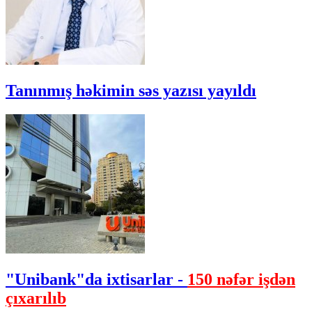
Tanınmış həkimin səs yazısı yayıldı
"Unibank"da ixtisarlar -
150 nəfər işdən
çıxarılıb