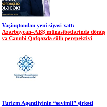
Vaşinqtondan yeni siyasi xətt:
Azərbaycan–ABŞ münasibətlərində dönüş
və Cənubi Qafqazda sülh perspektivi
Turizm Agentliyinin “sevimli” şirkəti