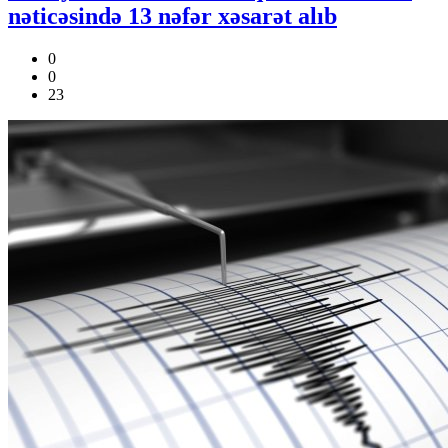
nəticəsində 13 nəfər xəsarət alıb
0
0
23