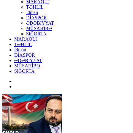
MARAQLI
TƏHLİL
İdman
DİASPOR
ƏDƏBİYYAT
MÜSAHİBƏ
SIĞORTA
MARAQLI
TƏHLİL
İdman
DİASPOR
ƏDƏBİYYAT
MÜSAHİBƏ
SIĞORTA