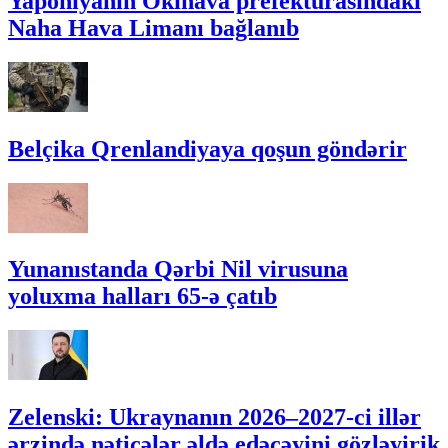
Yaponiyanın Okinava prefekturasındakı
Naha Hava Limanı bağlanıb
Belçika Qrenlandiyaya qoşun göndərir
Yunanıstanda Qərbi Nil virusuna
yoluxma halları 65-ə çatıb
Zelenski: Ukraynanın 2026–2027-ci illər
ərzində nəticələr əldə edəcəyini gözləyirik