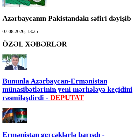
Azərbaycanın Pakistandakı səfiri dəyişib
07.08.2026, 13:25
ÖZƏL XƏBƏRLƏR
Bununla Azərbaycan-Ermənistan
münasibətlərinin yeni mərhələyə keçidini
rəsmiləşdirdi -
DEPUTAT
Ermənistan gerçəklərlə barışdı -