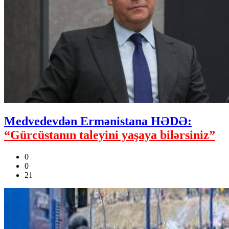
Medvedevdən Ermənistana HƏDƏ:
“Gürcüstanın taleyini yaşaya bilərsiniz”
0
0
21