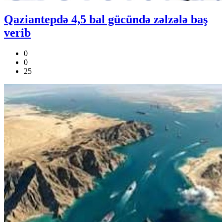
Qaziantepdə 4,5 bal gücündə zəlzələ baş
verib
0
0
25