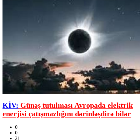
KİV:
Günəş tutulması Avropada elektrik
enerjisi çatışmazlığını dərinləşdirə bilər
0
0
21