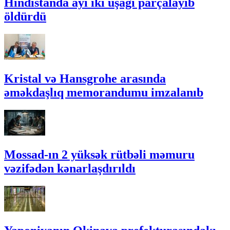
Hindistanda ayı iki uşağı parçalayıb
öldürdü
Kristal və Hansgrohe arasında
əməkdaşlıq memorandumu imzalanıb
Mossad-ın 2 yüksək rütbəli məmuru
vəzifədən kənarlaşdırıldı