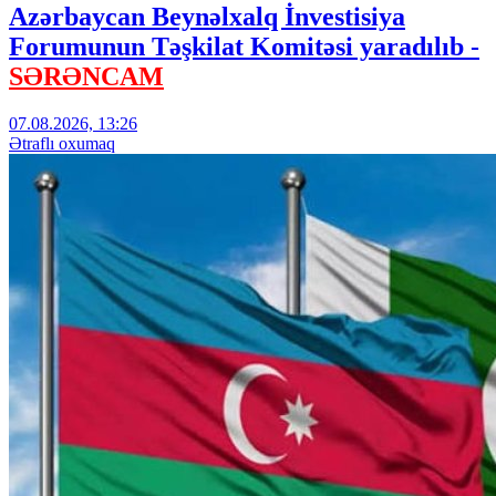
Azərbaycan Beynəlxalq İnvestisiya
Forumunun Təşkilat Komitəsi yaradılıb -
SƏRƏNCAM
07.08.2026, 13:26
Ətraflı oxumaq