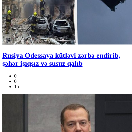
Rusiya Odessaya kütləvi zərbə endirib,
şəhər işıqsız və susuz qalıb
0
0
15