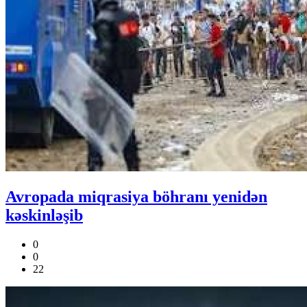
Avropada miqrasiya böhranı yenidən
kəskinləşib
0
0
22