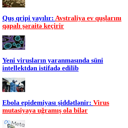
Quş qripi yayılır:
Avstraliya ev quşlarını
qapalı şəraitə keçirir
Yeni virusların yaranmasında süni
intellektdən istifadə edilib
Ebola epidemiyası şiddətlənir:
Virus
mutasiyaya uğramış ola bilər