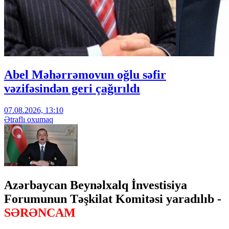
Abel Məhərrəmovun oğlu səfir
vəzifəsindən geri çağırıldı
07.08.2026, 13:10
Ətraflı oxumaq
Azərbaycan Beynəlxalq İnvestisiya
Forumunun Təşkilat Komitəsi yaradılıb -
SƏRƏNCAM