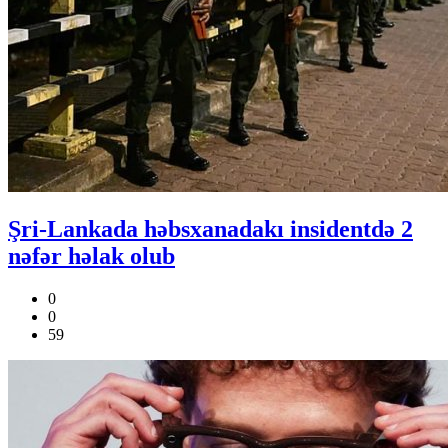
Şri-Lankada həbsxanadakı insidentdə 2
nəfər həlak olub
0
0
59