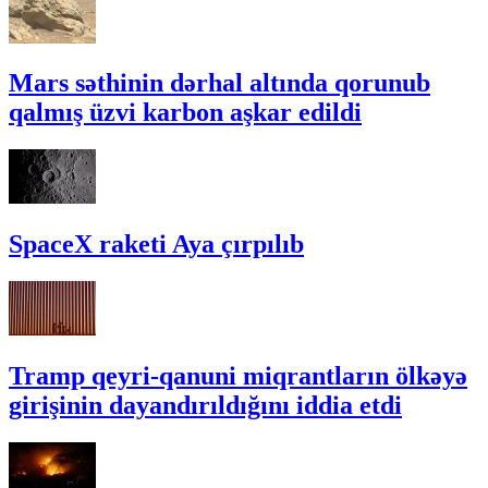
Mars səthinin dərhal altında qorunub
qalmış üzvi karbon aşkar edildi
SpaceX raketi Aya çırpılıb
Tramp qeyri-qanuni miqrantların ölkəyə
girişinin dayandırıldığını iddia etdi