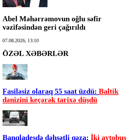
Abel Məhərrəmovun oğlu səfir
vəzifəsindən geri çağırıldı
07.08.2026, 13:10
ÖZƏL XƏBƏRLƏR
Fasiləsiz olaraq 55 saat üzdü:
Baltik
dənizini keçərək tarixə düşdü
Banqladeşdə dəhşətli qəza:
İki avtobus