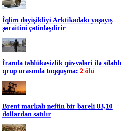
İqlim dəyişikliyi Arktikadakı yaşayış
şəraitini çətinləşdirir
İranda təhlükəsizlik qüvvələri ilə silahlı
qrup arasında toqquşma:
2 ölü
Brent markalı neftin bir bareli 83,10
dollardan satılır