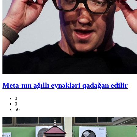
Meta-nın ağıllı eynəkləri qadağan edilir
0
0
56