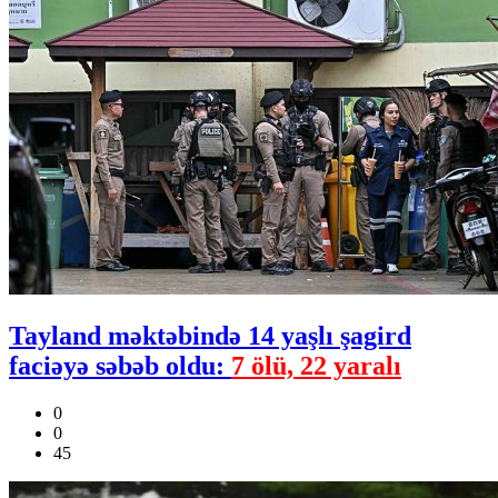
Tayland məktəbində 14 yaşlı şagird
faciəyə səbəb oldu:
7 ölü, 22 yaralı
0
0
45