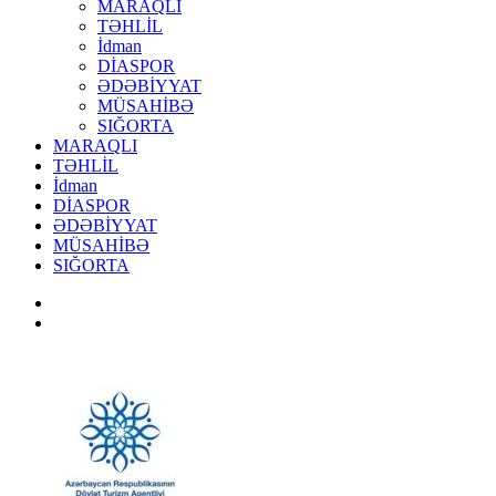
MARAQLI
TƏHLİL
İdman
DİASPOR
ƏDƏBİYYAT
MÜSAHİBƏ
SIĞORTA
MARAQLI
TƏHLİL
İdman
DİASPOR
ƏDƏBİYYAT
MÜSAHİBƏ
SIĞORTA