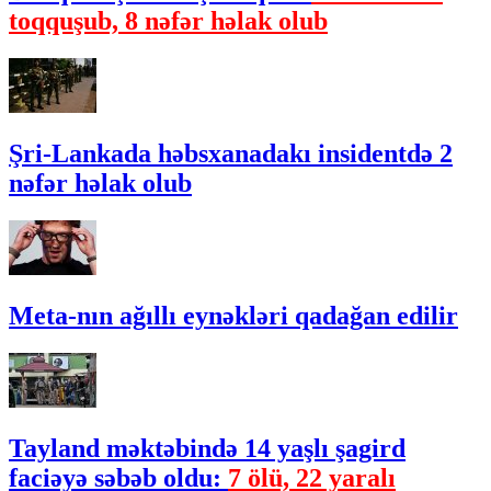
toqquşub, 8 nəfər həlak olub
Şri-Lankada həbsxanadakı insidentdə 2
nəfər həlak olub
Meta-nın ağıllı eynəkləri qadağan edilir
Tayland məktəbində 14 yaşlı şagird
faciəyə səbəb oldu:
7 ölü, 22 yaralı