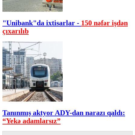
"Unibank"da ixtisarlar -
150 nəfər işdən
çıxarılıb
Tanınmış aktyor ADY-dan narazı qaldı:
“Yekə adamlarsız”