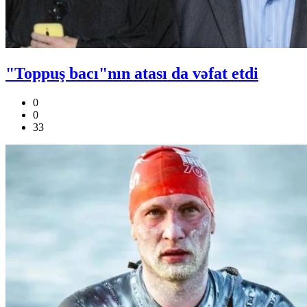
"Toppuş bacı"nın atası da vəfat etdi
0
0
33