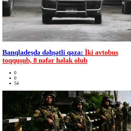
Banqladeşdə dəhşətli qəza:
İki avtobus
toqquşub, 8 nəfər həlak olub
0
0
54