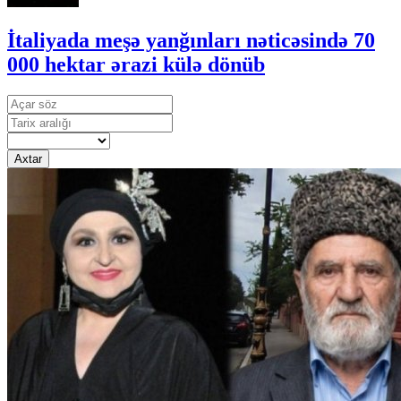
İtaliyada meşə yanğınları nəticəsində 70
000 hektar ərazi külə dönüb
Axtar