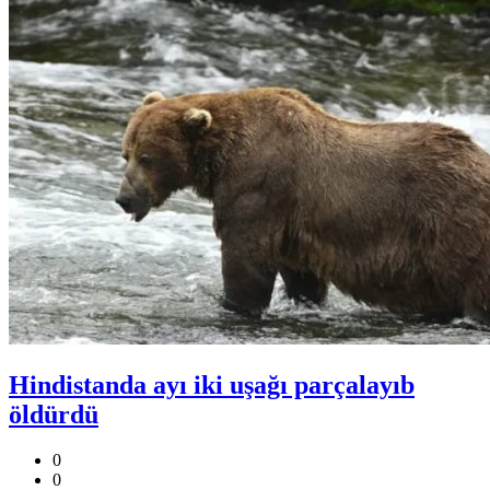
Hindistanda ayı iki uşağı parçalayıb
öldürdü
0
0