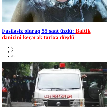
Fasiləsiz olaraq 55 saat üzdü:
Baltik
dənizini keçərək tarixə düşdü
0
0
45