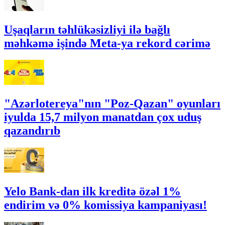
Uşaqların təhlükəsizliyi ilə bağlı
məhkəmə işində Meta-ya rekord cərimə
"Azərlotereya"nın "Poz-Qazan" oyunları
iyulda 15,7 milyon manatdan çox uduş
qazandırıb
Yelo Bank-dan ilk kreditə özəl 1%
endirim və 0% komissiya kampaniyası!