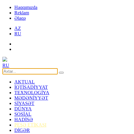
Haqqımızda
Reklam
Əlaqə
AZ
RU
RU
AKTUAL
İQTİSADİYYAT
TEXNOLOGİYA
MƏDƏNİYYƏT
SİYASƏT
DÜNYA
SOSİAL
HADİSƏ
PEŞƏ ETİKASI
DİGƏR