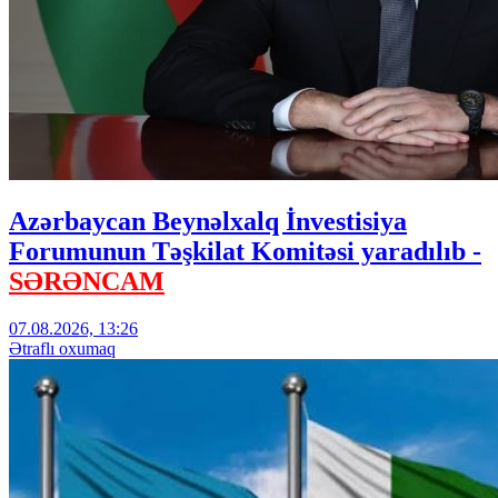
Azərbaycan Beynəlxalq İnvestisiya
Forumunun Təşkilat Komitəsi yaradılıb -
SƏRƏNCAM
07.08.2026, 13:26
Ətraflı oxumaq