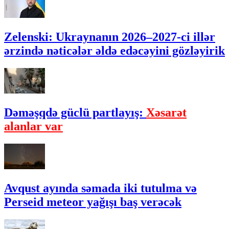
Zelenski: Ukraynanın 2026–2027-ci illər
ərzində nəticələr əldə edəcəyini gözləyirik
Dəməşqdə güclü partlayış:
Xəsarət
alanlar var
Avqust ayında səmada iki tutulma və
Perseid meteor yağışı baş verəcək