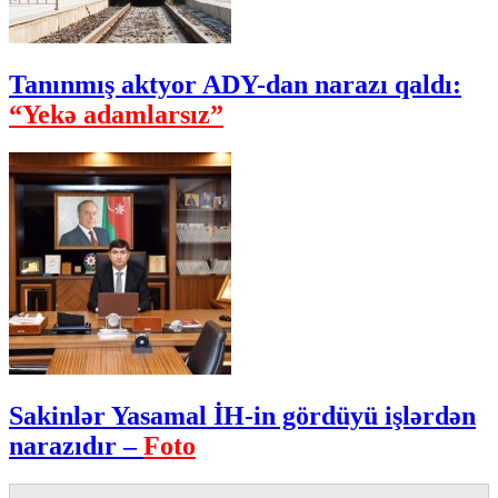
Tanınmış aktyor ADY-dan narazı qaldı:
“Yekə adamlarsız”
Sakinlər Yasamal İH-in gördüyü işlərdən
narazıdır –
Foto