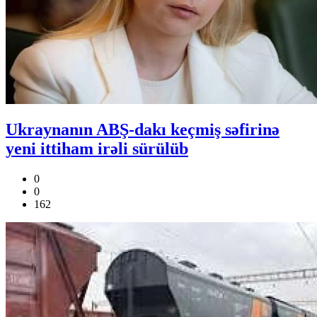
Ukraynanın ABŞ-dakı keçmiş səfirinə
yeni ittiham irəli sürülüb
0
0
162