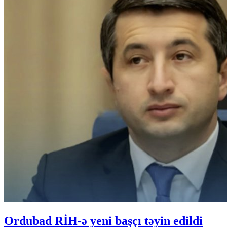
Ordubad RİH-ə yeni başçı təyin edildi