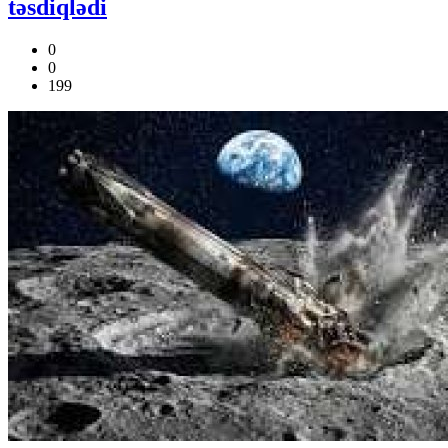
təsdiqlədi
0
0
199