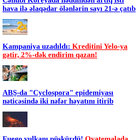
Cənubi Koreyada həddindən artıq isti
hava ilə əlaqədar ölənlərin sayı 21-ə çatıb
Kampaniya uzadıldı:
Kreditini Yelo-ya
gətir, 2%-dək endirim qazan!
ABŞ-da "Cyclospora" epidemiyası
nəticəsində iki nəfər həyatını itirib
Fuego vulkanı püskürdü!
Qvatemalada