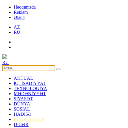
Haqqımızda
Reklam
Əlaqə
AZ
RU
RU
AKTUAL
İQTİSADİYYAT
TEXNOLOGİYA
MƏDƏNİYYƏT
SİYASƏT
DÜNYA
SOSİAL
HADİSƏ
PEŞƏ ETİKASI
DİGƏR