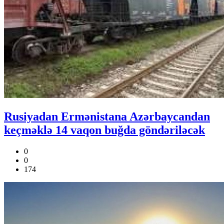
Rusiyadan Ermənistana Azərbaycandan
keçməklə 14 vaqon buğda göndəriləcək
0
0
174