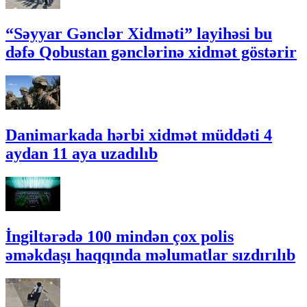
“Səyyar Gənclər Xidməti” layihəsi bu
dəfə Qobustan gənclərinə xidmət göstərir
Danimarkada hərbi xidmət müddəti 4
aydan 11 aya uzadılıb
İngiltərədə 100 mindən çox polis
əməkdaşı haqqında məlumatlar sızdırılıb