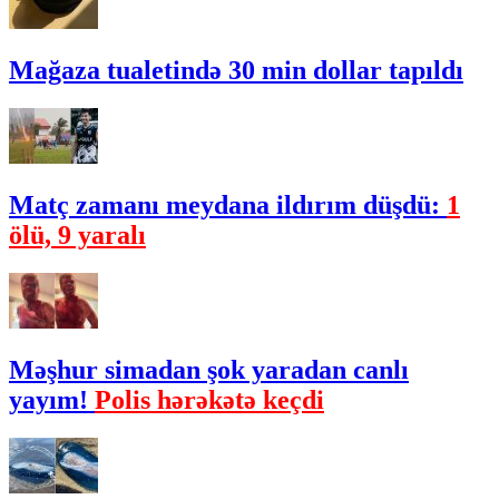
Mağaza tualetində 30 min dollar tapıldı
Matç zamanı meydana ildırım düşdü:
1
ölü, 9 yaralı
Məşhur simadan şok yaradan canlı
yayım!
Polis hərəkətə keçdi