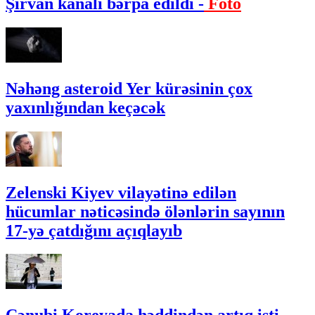
Şirvan kanalı bərpa edildi -
Foto
Nəhəng asteroid Yer kürəsinin çox
yaxınlığından keçəcək
Zelenski Kiyev vilayətinə edilən
hücumlar nəticəsində ölənlərin sayının
17-yə çatdığını açıqlayıb