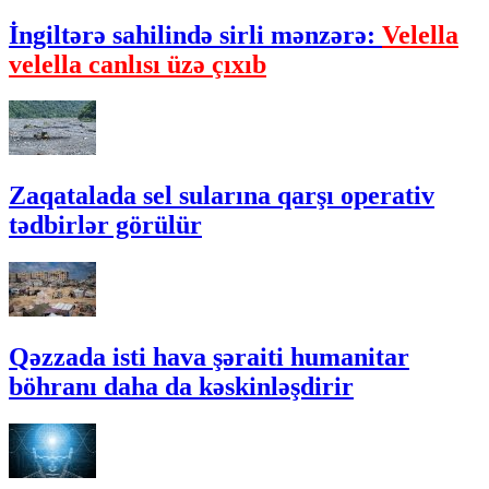
İngiltərə sahilində sirli mənzərə:
Velella
velella canlısı üzə çıxıb
Zaqatalada sel sularına qarşı operativ
tədbirlər görülür
Qəzzada isti hava şəraiti humanitar
böhranı daha da kəskinləşdirir