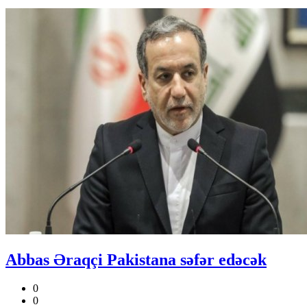
Abbas Əraqçi Pakistana səfər edəcək
0
0