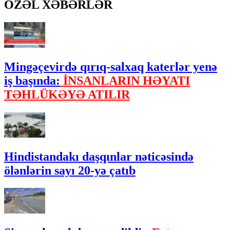
ÖZƏL XƏBƏRLƏR
Mingəçevirdə qırıq-salxaq katerlər yenə
iş başında:
İNSANLARIN HƏYATI
TƏHLÜKƏYƏ ATILIR
Hindistandakı daşqınlar nəticəsində
ölənlərin sayı 20-yə çatıb