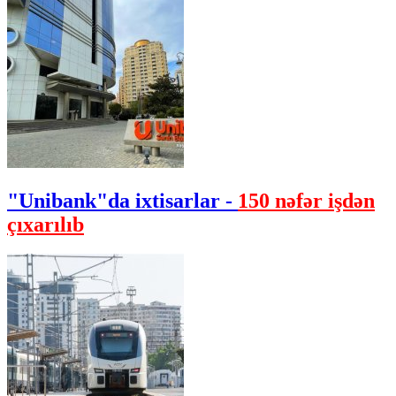
"Unibank"da ixtisarlar -
150 nəfər işdən
çıxarılıb