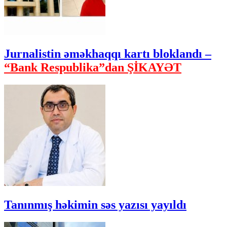
Jurnalistin əməkhaqqı kartı bloklandı –
“Bank Respublika”dan ŞİKAYƏT
Tanınmış həkimin səs yazısı yayıldı