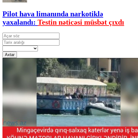
Pilot hava limanında narkotiklə
yaxalandı:
Testin nəticəsi müsbət çıxdı
Axtar