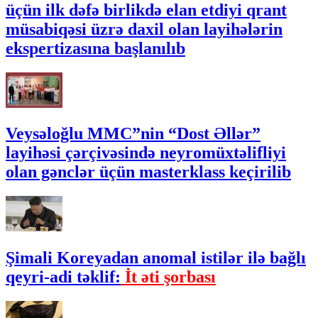
üçün ilk dəfə birlikdə elan etdiyi qrant
müsabiqəsi üzrə daxil olan layihələrin
ekspertizasına başlanılıb
Veysəloğlu MMC”nin “Dost Əllər”
layihəsi çərçivəsində neyromüxtəlifliyi
olan gənclər üçün masterklass keçirilib
Şimali Koreyadan anomal istilər ilə bağlı
qeyri-adi təklif:
İt əti şorbası