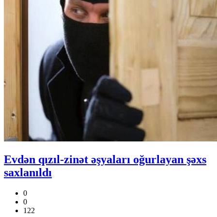
Evdən qızıl-zinət əşyaları oğurlayan şəxs
saxlanıldı
0
0
122