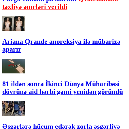
təxliyə əmrləri verildi
Ariana Qrande anoreksiya ilə mübarizə
aparır
81 ildən sonra İkinci Dünya Müharibəsi
dövrünə aid hərbi gəmi yenidən göründü
Əsgərlərə hücum edərək zorla əsgərliyə