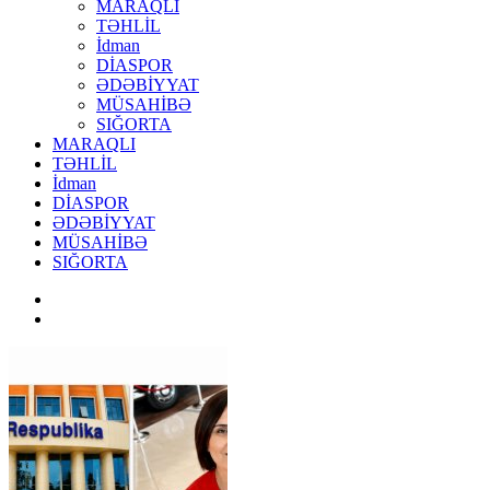
MARAQLI
TƏHLİL
İdman
DİASPOR
ƏDƏBİYYAT
MÜSAHİBƏ
SIĞORTA
MARAQLI
TƏHLİL
İdman
DİASPOR
ƏDƏBİYYAT
MÜSAHİBƏ
SIĞORTA