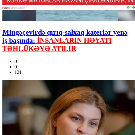
Mingəçevirdə qırıq-salxaq katerlər yenə
iş başında:
İNSANLARIN HƏYATI
TƏHLÜKƏYƏ ATILIR
0
0
121