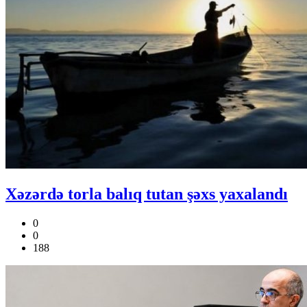
Xəzərdə torla balıq tutan şəxs yaxalandı
0
0
188