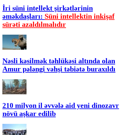
İri süni intellekt şirkətlərinin
əməkdaşları:
Süni intellektin inkişaf
sürəti azaldılmalıdır
Nəsli kəsilmək təhlükəsi altında olan
Amur pələngi vəhşi təbiətə buraxıldı
210 milyon il əvvələ aid yeni dinozavr
növü aşkar edilib