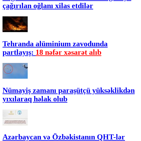
çağırılan oğlanı xilas etdilər
Tehranda alüminium zavodunda
partlayış:
18 nəfər xəsarət alıb
Nümayiş zamanı paraşütçü yüksəklikdən
yıxılaraq həlak olub
Azərbaycan və Özbəkistanın QHT-lər