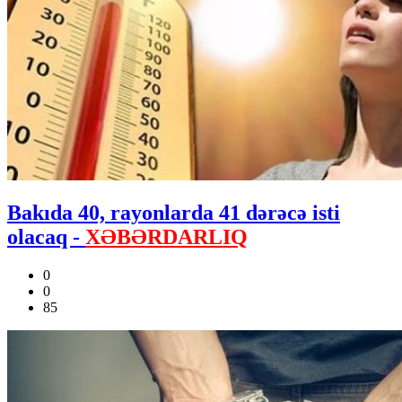
Bakıda 40, rayonlarda 41 dərəcə isti
olacaq -
XƏBƏRDARLIQ
0
0
85