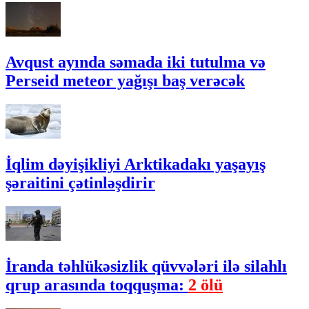
Avqust ayında səmada iki tutulma və
Perseid meteor yağışı baş verəcək
İqlim dəyişikliyi Arktikadakı yaşayış
şəraitini çətinləşdirir
İranda təhlükəsizlik qüvvələri ilə silahlı
qrup arasında toqquşma:
2 ölü