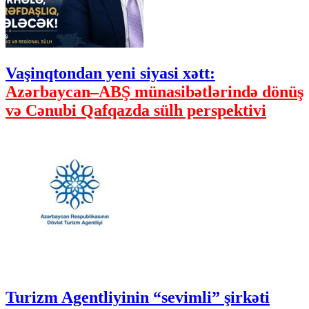
Vaşinqtondan yeni siyasi xətt:
Azərbaycan–ABŞ münasibətlərində dönüş
və Cənubi Qafqazda sülh perspektivi
Turizm Agentliyinin “sevimli” şirkəti