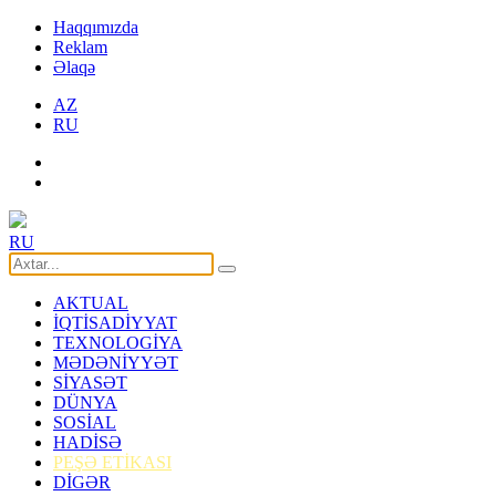
Haqqımızda
Reklam
Əlaqə
AZ
RU
RU
AKTUAL
İQTİSADİYYAT
TEXNOLOGİYA
MƏDƏNİYYƏT
SİYASƏT
DÜNYA
SOSİAL
HADİSƏ
PEŞƏ ETİKASI
DİGƏR