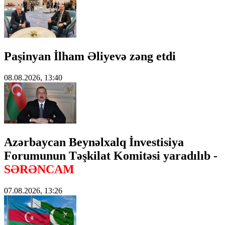
Paşinyan İlham Əliyevə zəng etdi
08.08.2026, 13:40
Azərbaycan Beynəlxalq İnvestisiya
Forumunun Təşkilat Komitəsi yaradılıb -
SƏRƏNCAM
07.08.2026, 13:26