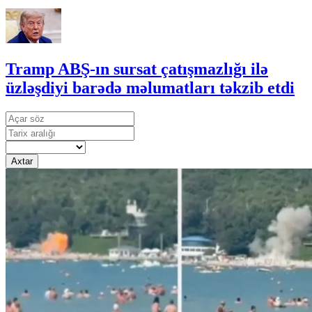
Tramp ABŞ-ın sursat çatışmazlığı ilə
üzləşdiyi barədə məlumatları təkzib etdi
Axtar