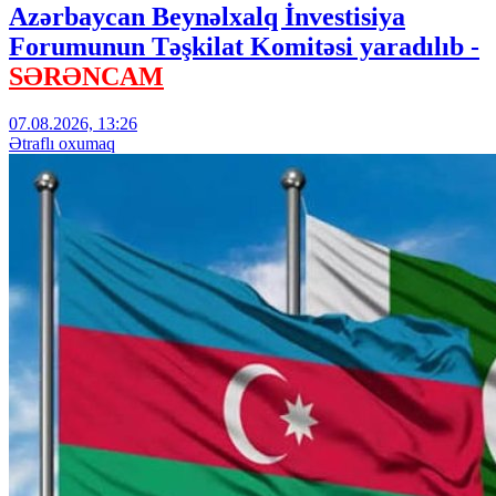
Azərbaycan Beynəlxalq İnvestisiya
Forumunun Təşkilat Komitəsi yaradılıb -
SƏRƏNCAM
07.08.2026, 13:26
Ətraflı oxumaq