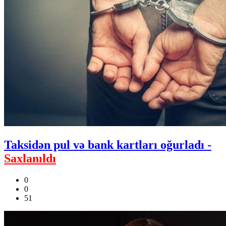
Taksidən pul və bank kartları oğurladı -
Saxlanıldı
0
0
51