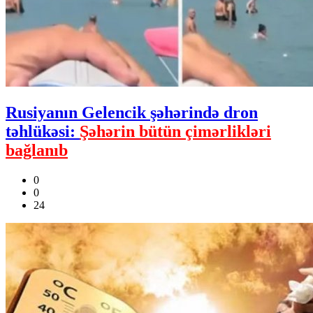
Rusiyanın Gelencik şəhərində dron
təhlükəsi:
Şəhərin bütün çimərlikləri
bağlanıb
0
0
24