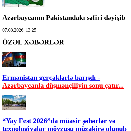
Azərbaycanın Pakistandakı səfiri dəyişib
07.08.2026, 13:25
ÖZƏL XƏBƏRLƏR
Ermənistan gerçəklərlə barışdı -
Azərbaycanla düşmənçiliyin sonu çatır...
“Yay Fest 2026”da müasir şəhərlər və
texnologiyalar mövzusu müzakirə olunub