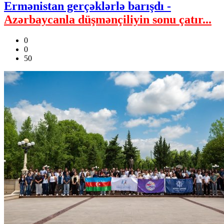
Ermənistan gerçəklərlə barışdı -
Azərbaycanla düşmənçiliyin sonu çatır...
0
0
50