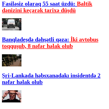
Fasiləsiz olaraq 55 saat üzdü:
Baltik
dənizini keçərək tarixə düşdü
Banqladeşdə dəhşətli qəza:
İki avtobus
toqquşub, 8 nəfər həlak olub
Şri-Lankada həbsxanadakı insidentdə 2
nəfər həlak olub