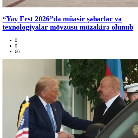
“Yay Fest 2026”da müasir şəhərlər və
texnologiyalar mövzusu müzakirə olunub
0
0
66