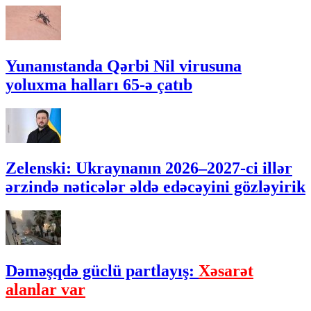
Yunanıstanda Qərbi Nil virusuna
yoluxma halları 65-ə çatıb
Zelenski: Ukraynanın 2026–2027-ci illər
ərzində nəticələr əldə edəcəyini gözləyirik
Dəməşqdə güclü partlayış:
Xəsarət
alanlar var