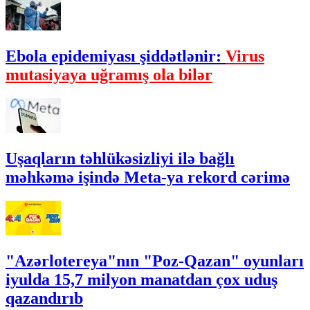
Ebola epidemiyası şiddətlənir:
Virus
mutasiyaya uğramış ola bilər
Uşaqların təhlükəsizliyi ilə bağlı
məhkəmə işində Meta-ya rekord cərimə
"Azərlotereya"nın "Poz-Qazan" oyunları
iyulda 15,7 milyon manatdan çox uduş
qazandırıb