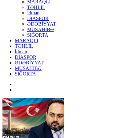
MARAQLI
TƏHLİL
İdman
DİASPOR
ƏDƏBİYYAT
MÜSAHİBƏ
SIĞORTA
MARAQLI
TƏHLİL
İdman
DİASPOR
ƏDƏBİYYAT
MÜSAHİBƏ
SIĞORTA