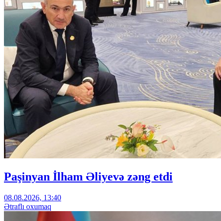
Paşinyan İlham Əliyevə zəng etdi
08.08.2026, 13:40
Ətraflı oxumaq