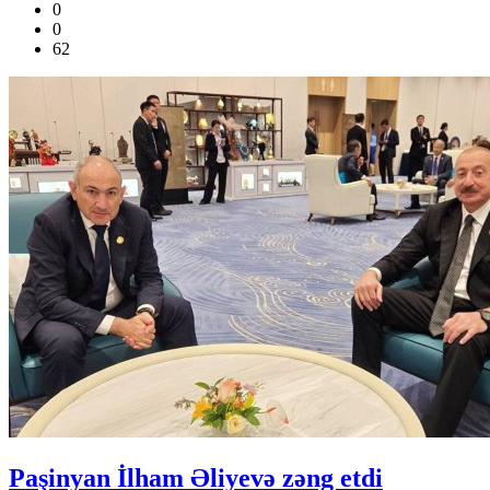
0
0
62
Paşinyan İlham Əliyevə zəng etdi