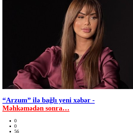
“Arzum” ilə bağlı yeni xəbər -
Məhkəmədən sonra…
0
0
56