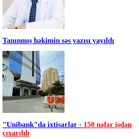
Tanınmış həkimin səs yazısı yayıldı
"Unibank"da ixtisarlar -
150 nəfər işdən
çıxarılıb