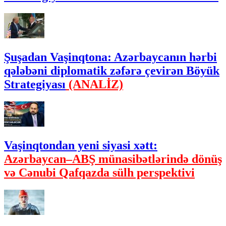
Şuşadan Vaşinqtona: Azərbaycanın hərbi
qələbəni diplomatik zəfərə çevirən Böyük
Strategiyası
(ANALİZ)
Vaşinqtondan yeni siyasi xətt:
Azərbaycan–ABŞ münasibətlərində dönüş
və Cənubi Qafqazda sülh perspektivi