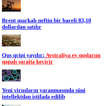
Brent markalı neftin bir bareli 83,10
dollardan satılır
Quş qripi yayılır:
Avstraliya ev quşlarını
qapalı şəraitə keçirir
Yeni virusların yaranmasında süni
intellektdən istifadə edilib