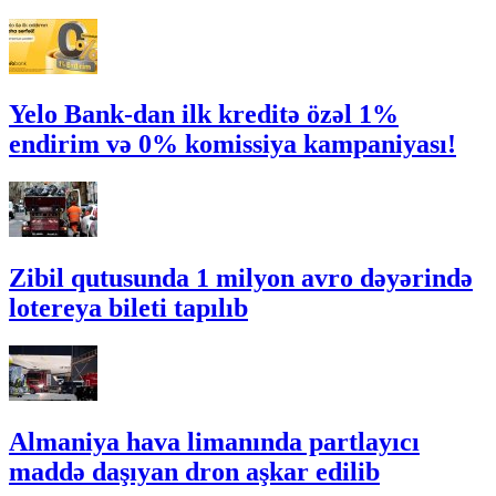
Yelo Bank-dan ilk kreditə özəl 1%
endirim və 0% komissiya kampaniyası!
Zibil qutusunda 1 milyon avro dəyərində
lotereya bileti tapılıb
Almaniya hava limanında partlayıcı
maddə daşıyan dron aşkar edilib