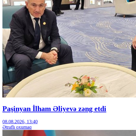
Paşinyan İlham Əliyevə zəng etdi
08.08.2026, 13:40
Ətraflı oxumaq