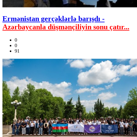
Ermənistan gerçəklərlə barışdı -
Azərbaycanla düşmənçiliyin sonu çatır...
0
0
91