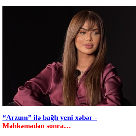
“Arzum” ilə bağlı yeni xəbər -
Məhkəmədən sonra…