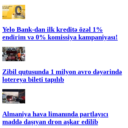
Yelo Bank-dan ilk kreditə özəl 1%
endirim və 0% komissiya kampaniyası!
Zibil qutusunda 1 milyon avro dəyərində
lotereya bileti tapılıb
Almaniya hava limanında partlayıcı
maddə daşıyan dron aşkar edilib