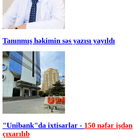
Tanınmış həkimin səs yazısı yayıldı
"Unibank"da ixtisarlar -
150 nəfər işdən
çıxarılıb