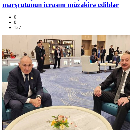
marşrutunun icrasını müzakirə ediblər
0
0
127