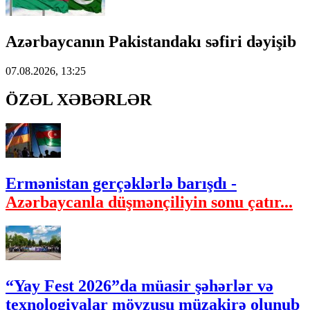
Azərbaycanın Pakistandakı səfiri dəyişib
07.08.2026, 13:25
ÖZƏL XƏBƏRLƏR
Ermənistan gerçəklərlə barışdı -
Azərbaycanla düşmənçiliyin sonu çatır...
“Yay Fest 2026”da müasir şəhərlər və
texnologiyalar mövzusu müzakirə olunub