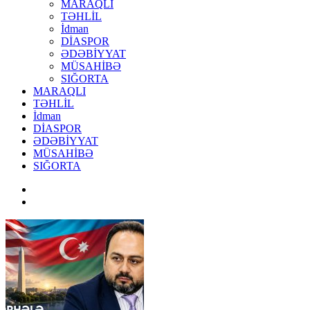
MARAQLI
TƏHLİL
İdman
DİASPOR
ƏDƏBİYYAT
MÜSAHİBƏ
SIĞORTA
MARAQLI
TƏHLİL
İdman
DİASPOR
ƏDƏBİYYAT
MÜSAHİBƏ
SIĞORTA