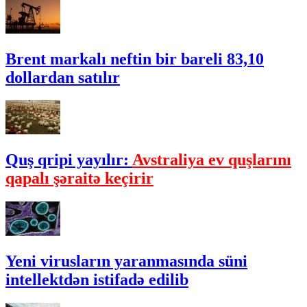
Brent markalı neftin bir bareli 83,10
dollardan satılır
Quş qripi yayılır:
Avstraliya ev quşlarını
qapalı şəraitə keçirir
Yeni virusların yaranmasında süni
intellektdən istifadə edilib