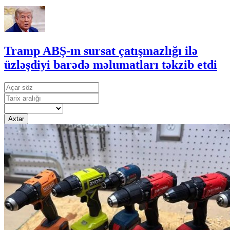
Tramp ABŞ-ın sursat çatışmazlığı ilə
üzləşdiyi barədə məlumatları təkzib etdi
Axtar