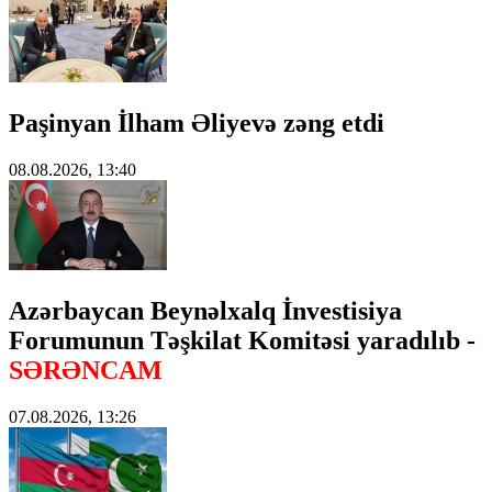
Paşinyan İlham Əliyevə zəng etdi
08.08.2026, 13:40
Azərbaycan Beynəlxalq İnvestisiya
Forumunun Təşkilat Komitəsi yaradılıb -
SƏRƏNCAM
07.08.2026, 13:26