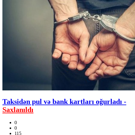
Taksidən pul və bank kartları oğurladı -
Saxlanıldı
0
0
115