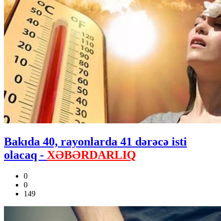
Bakıda 40, rayonlarda 41 dərəcə isti
olacaq -
XƏBƏRDARLIQ
0
0
149