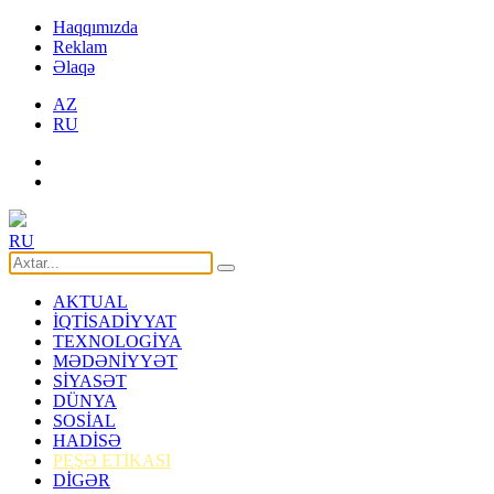
Haqqımızda
Reklam
Əlaqə
AZ
RU
RU
AKTUAL
İQTİSADİYYAT
TEXNOLOGİYA
MƏDƏNİYYƏT
SİYASƏT
DÜNYA
SOSİAL
HADİSƏ
PEŞƏ ETİKASI
DİGƏR