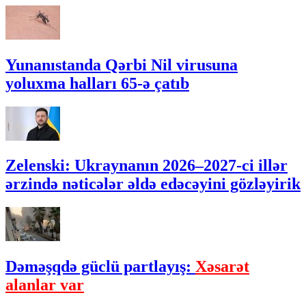
Yunanıstanda Qərbi Nil virusuna
yoluxma halları 65-ə çatıb
Zelenski: Ukraynanın 2026–2027-ci illər
ərzində nəticələr əldə edəcəyini gözləyirik
Dəməşqdə güclü partlayış:
Xəsarət
alanlar var