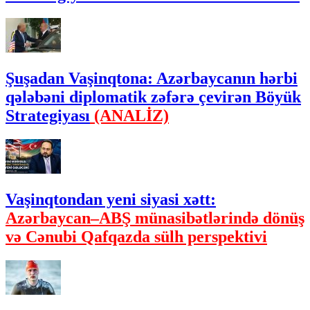
Şuşadan Vaşinqtona: Azərbaycanın hərbi
qələbəni diplomatik zəfərə çevirən Böyük
Strategiyası
(ANALİZ)
Vaşinqtondan yeni siyasi xətt:
Azərbaycan–ABŞ münasibətlərində dönüş
və Cənubi Qafqazda sülh perspektivi