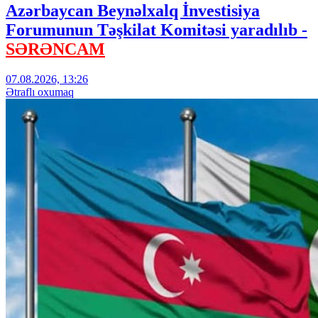
Azərbaycan Beynəlxalq İnvestisiya
Forumunun Təşkilat Komitəsi yaradılıb -
SƏRƏNCAM
07.08.2026, 13:26
Ətraflı oxumaq