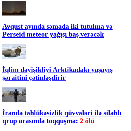
Avqust ayında səmada iki tutulma və
Perseid meteor yağışı baş verəcək
İqlim dəyişikliyi Arktikadakı yaşayış
şəraitini çətinləşdirir
İranda təhlükəsizlik qüvvələri ilə silahlı
qrup arasında toqquşma:
2 ölü