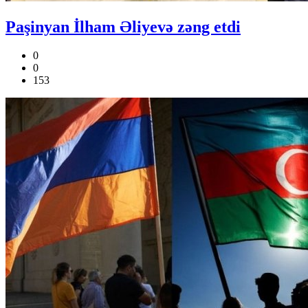
Paşinyan İlham Əliyevə zəng etdi
0
0
153