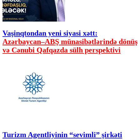
Vaşinqtondan yeni siyasi xətt:
Azərbaycan–ABŞ münasibətlərində dönüş
və Cənubi Qafqazda sülh perspektivi
Turizm Agentliyinin “sevimli” şirkəti