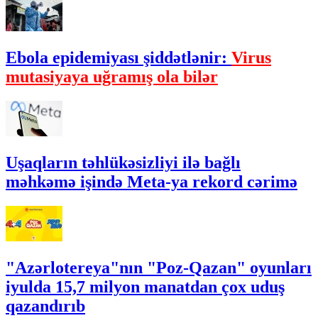
Ebola epidemiyası şiddətlənir:
Virus
mutasiyaya uğramış ola bilər
Uşaqların təhlükəsizliyi ilə bağlı
məhkəmə işində Meta-ya rekord cərimə
"Azərlotereya"nın "Poz-Qazan" oyunları
iyulda 15,7 milyon manatdan çox uduş
qazandırıb