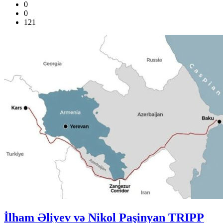
0
0
121
İlham Əliyev və Nikol Paşinyan TRIPP