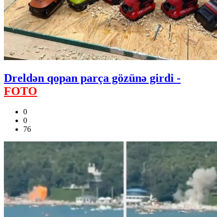
Dreldən qopan parça gözünə girdi -
FOTO
0
0
76