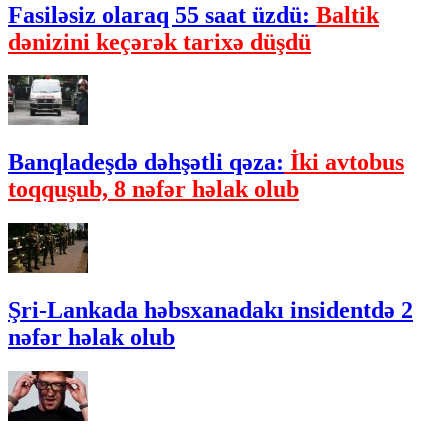
Fasiləsiz olaraq 55 saat üzdü:
Baltik
dənizini keçərək tarixə düşdü
Banqladeşdə dəhşətli qəza:
İki avtobus
toqquşub, 8 nəfər həlak olub
Şri-Lankada həbsxanadakı insidentdə 2
nəfər həlak olub