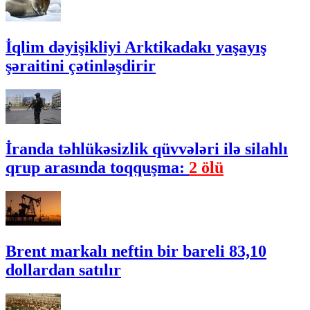
İqlim dəyişikliyi Arktikadakı yaşayış
şəraitini çətinləşdirir
İranda təhlükəsizlik qüvvələri ilə silahlı
qrup arasında toqquşma:
2 ölü
Brent markalı neftin bir bareli 83,10
dollardan satılır