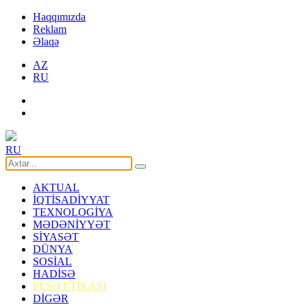
Haqqımızda
Reklam
Əlaqə
AZ
RU
RU
AKTUAL
İQTİSADİYYAT
TEXNOLOGİYA
MƏDƏNİYYƏT
SİYASƏT
DÜNYA
SOSİAL
HADİSƏ
PEŞƏ ETİKASI
DİGƏR