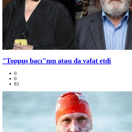
"Toppuş bacı"nın atası da vəfat etdi
0
0
83