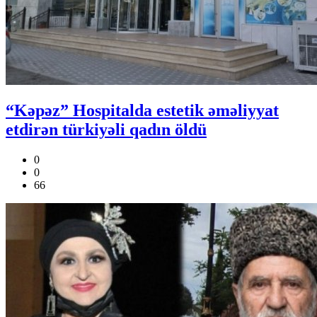
“Kəpəz” Hospitalda estetik əməliyyat
etdirən türkiyəli qadın öldü
0
0
66