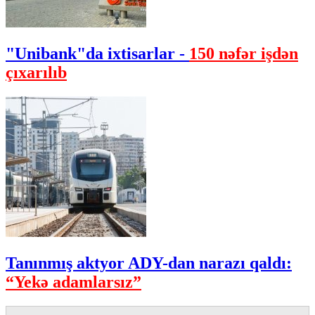
"Unibank"da ixtisarlar -
150 nəfər işdən
çıxarılıb
Tanınmış aktyor ADY-dan narazı qaldı:
“Yekə adamlarsız”