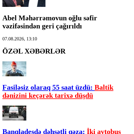
Abel Məhərrəmovun oğlu səfir
vəzifəsindən geri çağırıldı
07.08.2026, 13:10
ÖZƏL XƏBƏRLƏR
Fasiləsiz olaraq 55 saat üzdü:
Baltik
dənizini keçərək tarixə düşdü
Banqladeşdə dəhşətli qəza:
İki avtobus