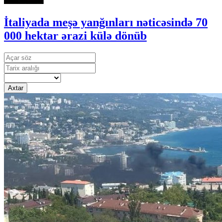
İtaliyada meşə yanğınları nəticəsində 70
000 hektar ərazi külə dönüb
Axtar