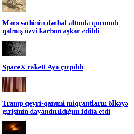
Mars səthinin dərhal altında qorunub
qalmış üzvi karbon aşkar edildi
SpaceX raketi Aya çırpılıb
Tramp qeyri-qanuni miqrantların ölkəyə
girişinin dayandırıldığını iddia etdi