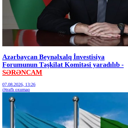
Azərbaycan Beynəlxalq İnvestisiya
Forumunun Təşkilat Komitəsi yaradılıb -
SƏRƏNCAM
07.08.2026, 13:26
Ətraflı oxumaq