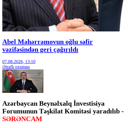
Abel Məhərrəmovun oğlu səfir
vəzifəsindən geri çağırıldı
07.08.2026, 13:10
Ətraflı oxumaq
Azərbaycan Beynəlxalq İnvestisiya
Forumunun Təşkilat Komitəsi yaradılıb -
SƏRƏNCAM