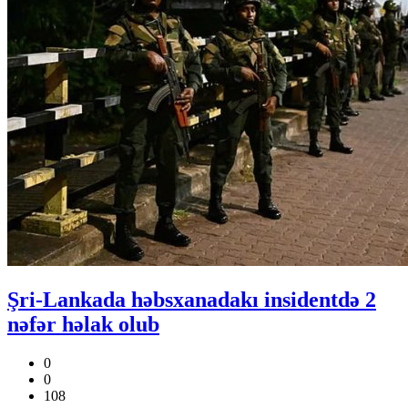
Şri-Lankada həbsxanadakı insidentdə 2
nəfər həlak olub
0
0
108