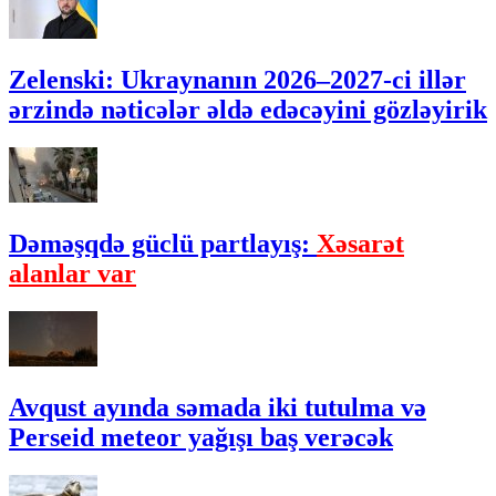
Zelenski: Ukraynanın 2026–2027-ci illər
ərzində nəticələr əldə edəcəyini gözləyirik
Dəməşqdə güclü partlayış:
Xəsarət
alanlar var
Avqust ayında səmada iki tutulma və
Perseid meteor yağışı baş verəcək