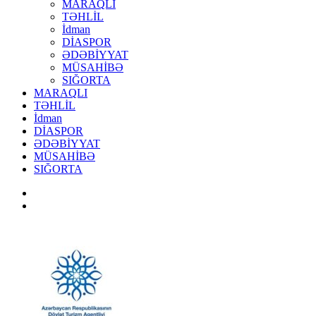
MARAQLI
TƏHLİL
İdman
DİASPOR
ƏDƏBİYYAT
MÜSAHİBƏ
SIĞORTA
MARAQLI
TƏHLİL
İdman
DİASPOR
ƏDƏBİYYAT
MÜSAHİBƏ
SIĞORTA