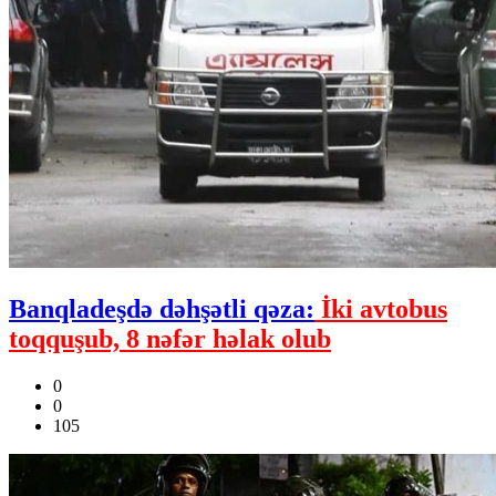
Banqladeşdə dəhşətli qəza:
İki avtobus
toqquşub, 8 nəfər həlak olub
0
0
105