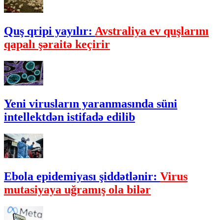
Quş qripi yayılır:
Avstraliya ev quşlarını
qapalı şəraitə keçirir
Yeni virusların yaranmasında süni
intellektdən istifadə edilib
Ebola epidemiyası şiddətlənir:
Virus
mutasiyaya uğramış ola bilər