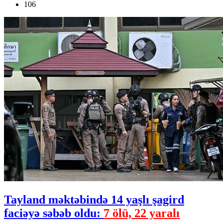
106
Tayland məktəbində 14 yaşlı şagird
faciəyə səbəb oldu:
7 ölü, 22 yaralı