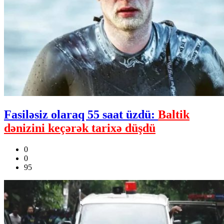
Fasiləsiz olaraq 55 saat üzdü:
Baltik
dənizini keçərək tarixə düşdü
0
0
95