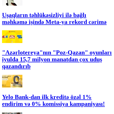
Uşaqların təhlükəsizliyi ilə bağlı
məhkəmə işində Meta-ya rekord cərimə
"Azərlotereya"nın "Poz-Qazan" oyunları
iyulda 15,7 milyon manatdan çox uduş
qazandırıb
Yelo Bank-dan ilk kreditə özəl 1%
endirim və 0% komissiya kampaniyası!