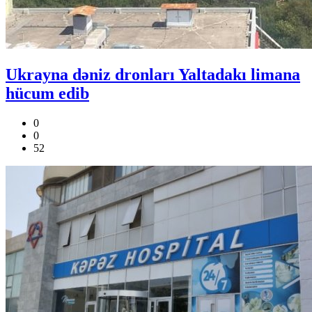
Ukrayna dəniz dronları Yaltadakı limana
hücum edib
0
0
52