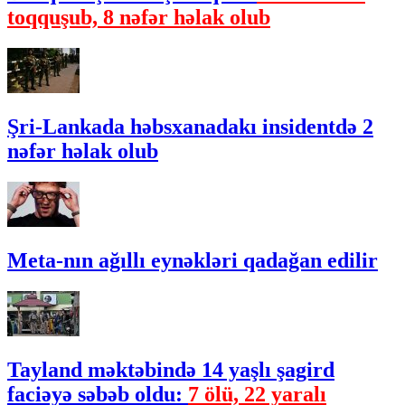
toqquşub, 8 nəfər həlak olub
Şri-Lankada həbsxanadakı insidentdə 2
nəfər həlak olub
Meta-nın ağıllı eynəkləri qadağan edilir
Tayland məktəbində 14 yaşlı şagird
faciəyə səbəb oldu:
7 ölü, 22 yaralı