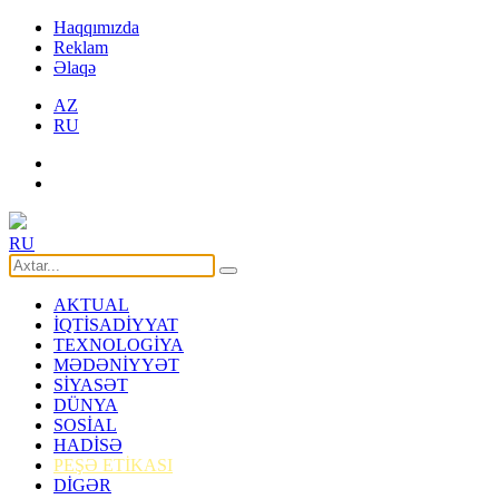
Haqqımızda
Reklam
Əlaqə
AZ
RU
RU
AKTUAL
İQTİSADİYYAT
TEXNOLOGİYA
MƏDƏNİYYƏT
SİYASƏT
DÜNYA
SOSİAL
HADİSƏ
PEŞƏ ETİKASI
DİGƏR