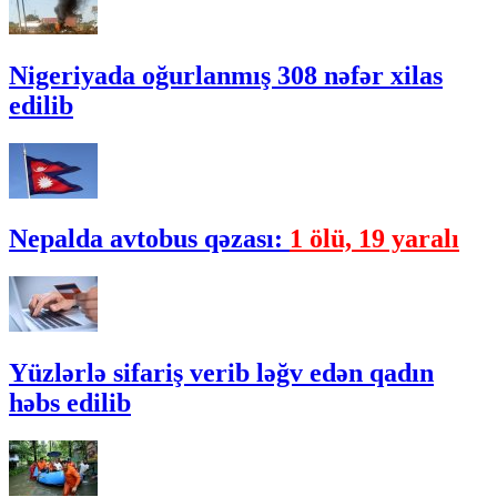
Nigeriyada oğurlanmış 308 nəfər xilas
edilib
Nepalda avtobus qəzası:
1 ölü, 19 yaralı
Yüzlərlə sifariş verib ləğv edən qadın
həbs edilib