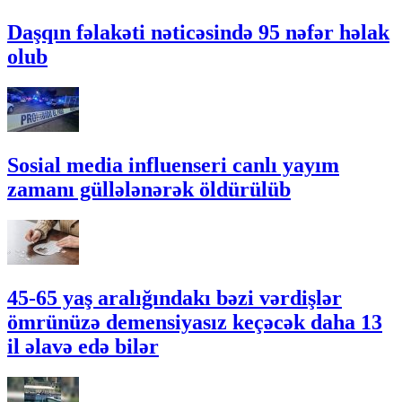
Daşqın fəlakəti nəticəsində 95 nəfər həlak
olub
Sosial media influenseri canlı yayım
zamanı güllələnərək öldürülüb
45-65 yaş aralığındakı bəzi vərdişlər
ömrünüzə demensiyasız keçəcək daha 13
il əlavə edə bilər