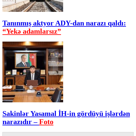
Tanınmış aktyor ADY-dan narazı qaldı:
“Yekə adamlarsız”
Sakinlər Yasamal İH-in gördüyü işlərdən
narazıdır –
Foto