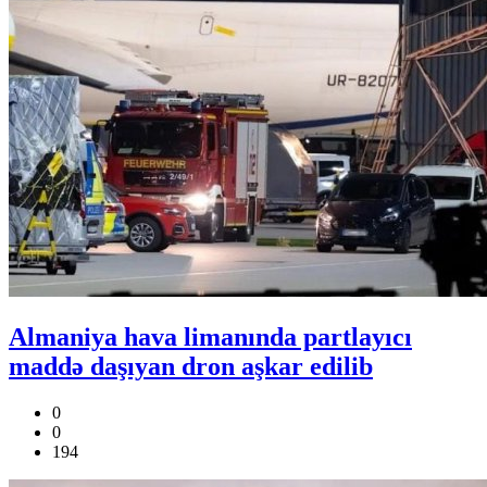
Almaniya hava limanında partlayıcı
maddə daşıyan dron aşkar edilib
0
0
194