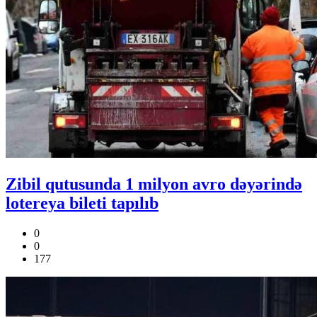
Zibil qutusunda 1 milyon avro dəyərində
lotereya bileti tapılıb
0
0
177