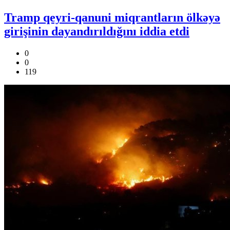
Tramp qeyri-qanuni miqrantların ölkəyə
girişinin dayandırıldığını iddia etdi
0
0
119