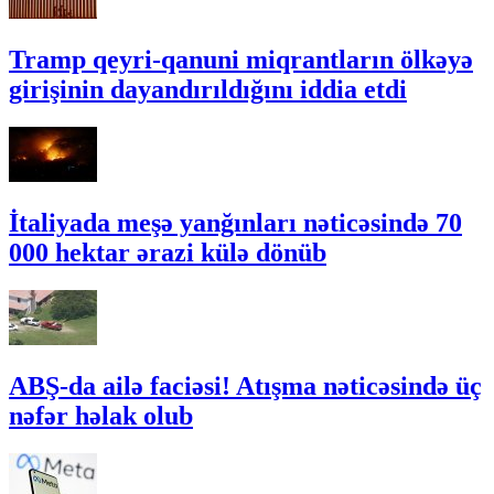
Tramp qeyri-qanuni miqrantların ölkəyə
girişinin dayandırıldığını iddia etdi
İtaliyada meşə yanğınları nəticəsində 70
000 hektar ərazi külə dönüb
ABŞ-da ailə faciəsi! Atışma nəticəsində üç
nəfər həlak olub