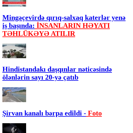
Mingəçevirdə qırıq-salxaq katerlər yenə
iş başında:
İNSANLARIN HƏYATI
TƏHLÜKƏYƏ ATILIR
Hindistandakı daşqınlar nəticəsində
ölənlərin sayı 20-yə çatıb
Şirvan kanalı bərpa edildi -
Foto