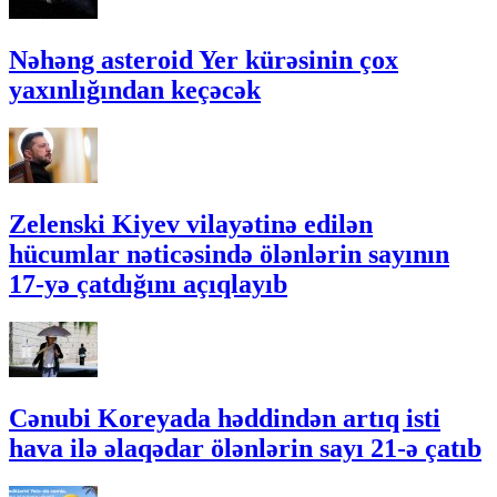
Nəhəng asteroid Yer kürəsinin çox
yaxınlığından keçəcək
Zelenski Kiyev vilayətinə edilən
hücumlar nəticəsində ölənlərin sayının
17-yə çatdığını açıqlayıb
Cənubi Koreyada həddindən artıq isti
hava ilə əlaqədar ölənlərin sayı 21-ə çatıb