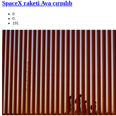
SpaceX raketi Aya çırpılıb
0
0
191