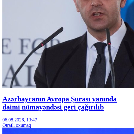
Azərbaycanın Avropa Şurası yanında
daimi nümayəndəsi geri çağırılıb
06.08.2026, 13:47
Ətraflı oxumaq