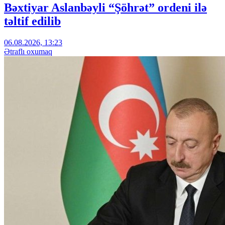
Bəxtiyar Aslanbəyli “Şöhrət” ordeni ilə
təltif edilib
06.08.2026, 13:23
Ətraflı oxumaq