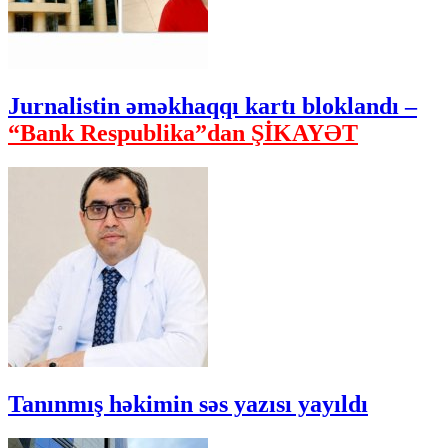
Jurnalistin əməkhaqqı kartı bloklandı –
“Bank Respublika”dan ŞİKAYƏT
Tanınmış həkimin səs yazısı yayıldı