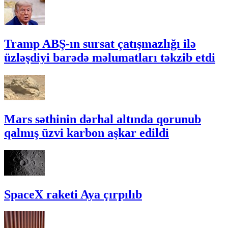
Tramp ABŞ-ın sursat çatışmazlığı ilə
üzləşdiyi barədə məlumatları təkzib etdi
Mars səthinin dərhal altında qorunub
qalmış üzvi karbon aşkar edildi
SpaceX raketi Aya çırpılıb