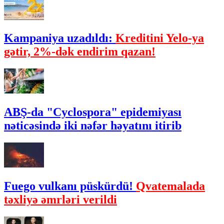
Kampaniya uzadıldı:
Kreditini Yelo-ya
gətir, 2%-dək endirim qazan!
ABŞ-da "Cyclospora" epidemiyası
nəticəsində iki nəfər həyatını itirib
Fuego vulkanı püskürdü!
Qvatemalada
təxliyə əmrləri verildi