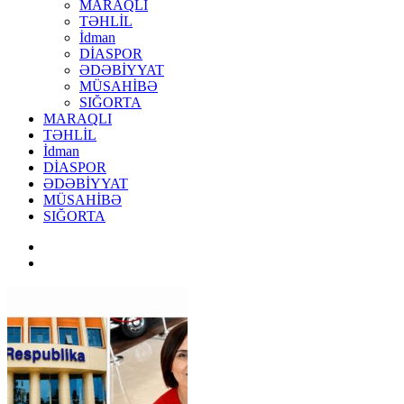
MARAQLI
TƏHLİL
İdman
DİASPOR
ƏDƏBİYYAT
MÜSAHİBƏ
SIĞORTA
MARAQLI
TƏHLİL
İdman
DİASPOR
ƏDƏBİYYAT
MÜSAHİBƏ
SIĞORTA