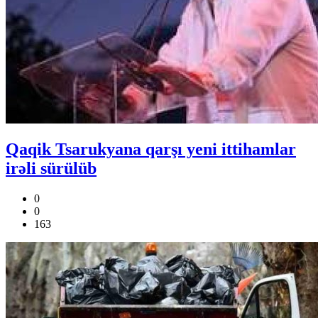
Qaqik Tsarukyana qarşı yeni ittihamlar
irəli sürülüb
0
0
163