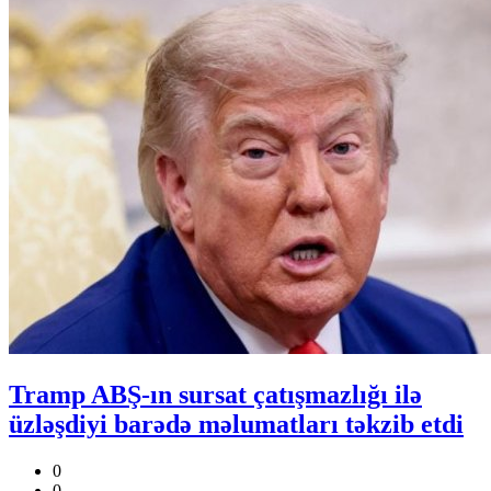
Tramp ABŞ-ın sursat çatışmazlığı ilə
üzləşdiyi barədə məlumatları təkzib etdi
0
0