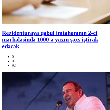
Rezidenturaya qəbul imtahanının 2-ci
mərhələsində 1000-ə yaxın şəxs iştirak
edəcək
0
0
92