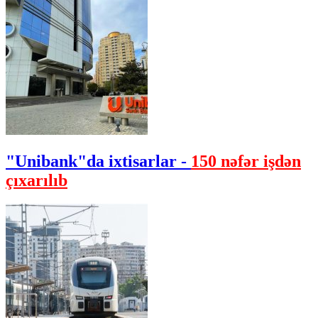
"Unibank"da ixtisarlar -
150 nəfər işdən
çıxarılıb