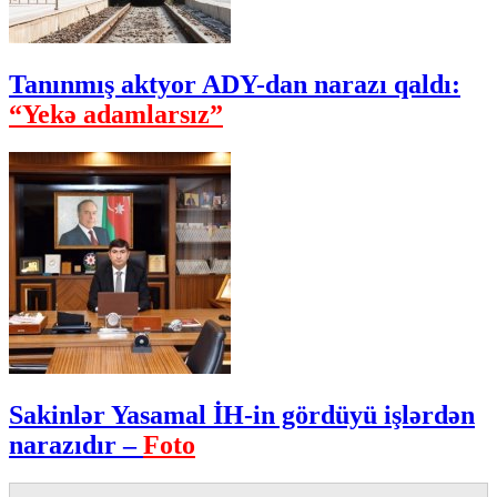
Tanınmış aktyor ADY-dan narazı qaldı:
“Yekə adamlarsız”
Sakinlər Yasamal İH-in gördüyü işlərdən
narazıdır –
Foto