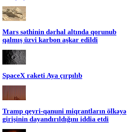
Mars səthinin dərhal altında qorunub
qalmış üzvi karbon aşkar edildi
SpaceX raketi Aya çırpılıb
Tramp qeyri-qanuni miqrantların ölkəyə
girişinin dayandırıldığını iddia etdi