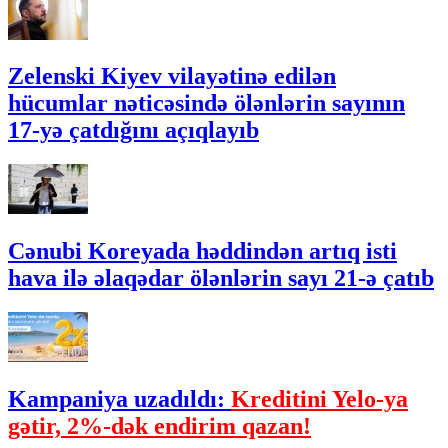
Zelenski Kiyev vilayətinə edilən
hücumlar nəticəsində ölənlərin sayının
17-yə çatdığını açıqlayıb
Cənubi Koreyada həddindən artıq isti
hava ilə əlaqədar ölənlərin sayı 21-ə çatıb
Kampaniya uzadıldı:
Kreditini Yelo-ya
gətir, 2%-dək endirim qazan!