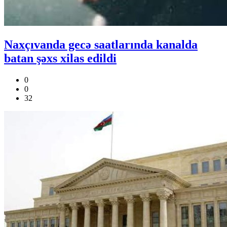
Naxçıvanda gecə saatlarında kanalda
batan şəxs xilas edildi
0
0
32