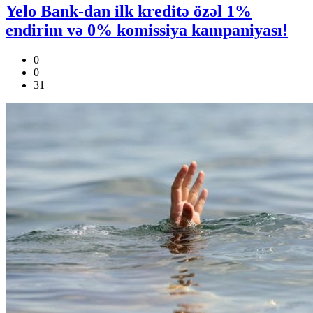
Yelo Bank-dan ilk kreditə özəl 1%
endirim və 0% komissiya kampaniyası!
0
0
31