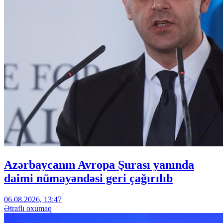
Azərbaycanın Avropa Şurası yanında
daimi nümayəndəsi geri çağırılıb
06.08.2026, 13:47
Ətraflı oxumaq