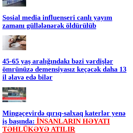
Sosial media influenseri canlı yayım
zamanı güllələnərək öldürülüb
45-65 yaş aralığındakı bəzi vərdişlər
ömrünüzə demensiyasız keçəcək daha 13
il əlavə edə bilər
Mingəçevirdə qırıq-salxaq katerlər yenə
iş başında:
İNSANLARIN HƏYATI
TƏHLÜKƏYƏ ATILIR