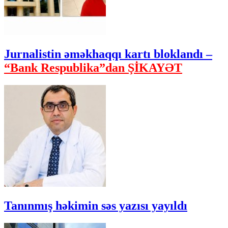
Jurnalistin əməkhaqqı kartı bloklandı –
“Bank Respublika”dan ŞİKAYƏT
Tanınmış həkimin səs yazısı yayıldı