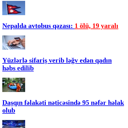
Nepalda avtobus qəzası:
1 ölü, 19 yaralı
Yüzlərlə sifariş verib ləğv edən qadın
həbs edilib
Daşqın fəlakəti nəticəsində 95 nəfər həlak
olub