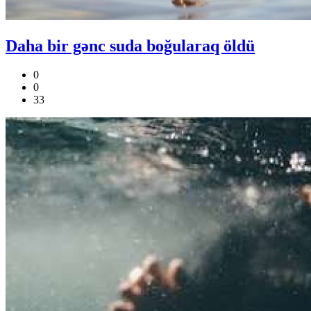
Daha bir gənc suda boğularaq öldü
0
0
33