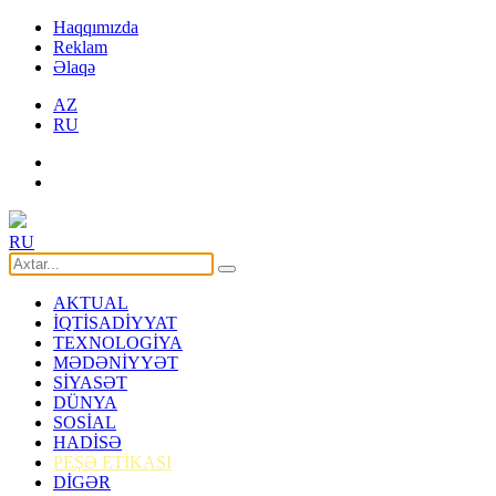
Haqqımızda
Reklam
Əlaqə
AZ
RU
RU
AKTUAL
İQTİSADİYYAT
TEXNOLOGİYA
MƏDƏNİYYƏT
SİYASƏT
DÜNYA
SOSİAL
HADİSƏ
PEŞƏ ETİKASI
DİGƏR