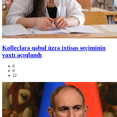
Kolleclərə qəbul üzrə ixtisas seçiminin
vaxtı açıqlandı
0
0
22