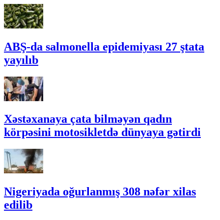
ABŞ-da salmonella epidemiyası 27 ştata
yayılıb
Xəstəxanaya çata bilməyən qadın
körpəsini motosikletdə dünyaya gətirdi
Nigeriyada oğurlanmış 308 nəfər xilas
edilib