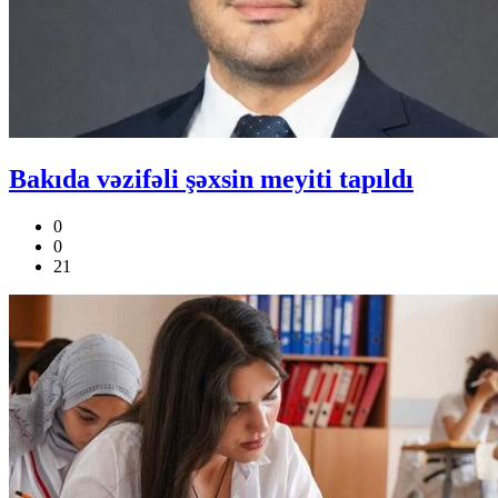
Bakıda vəzifəli şəxsin meyiti tapıldı
0
0
21