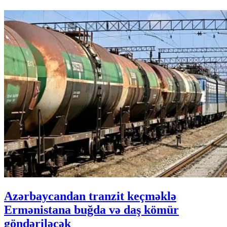
Azərbaycandan tranzit keçməklə
Ermənistana buğda və daş kömür
göndəriləcək