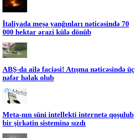
İtaliyada meşə yanğınları nəticəsində 70
000 hektar ərazi külə dönüb
ABŞ-da ailə faciəsi! Atışma nəticəsində üç
nəfər həlak olub
Meta-nın süni intellekti internetə qoşulub
bir şirkətin sisteminə sızdı