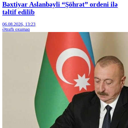
Bəxtiyar Aslanbəyli “Şöhrət” ordeni ilə
təltif edilib
06.08.2026, 13:23
Ətraflı oxumaq