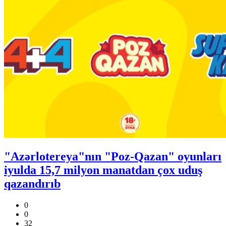
"Azərlotereya"nın "Poz-Qazan" oyunları
iyulda 15,7 milyon manatdan çox uduş
qazandırıb
0
0
32