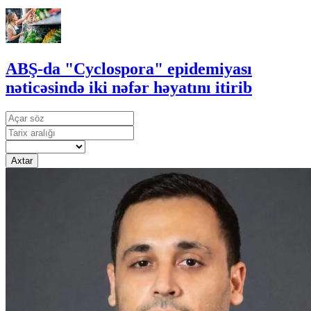
ABŞ-da "Cyclospora" epidemiyası
nəticəsində iki nəfər həyatını itirib
Axtar