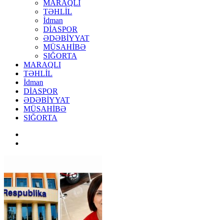
MARAQLI
TƏHLİL
İdman
DİASPOR
ƏDƏBİYYAT
MÜSAHİBƏ
SIĞORTA
MARAQLI
TƏHLİL
İdman
DİASPOR
ƏDƏBİYYAT
MÜSAHİBƏ
SIĞORTA