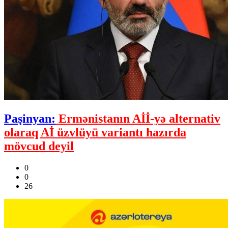
Paşinyan:
Ermənistanın Aİİ-yə alternativ
olaraq Aİ üzvlüyü variantı hazırda
mövcud deyil
0
0
26