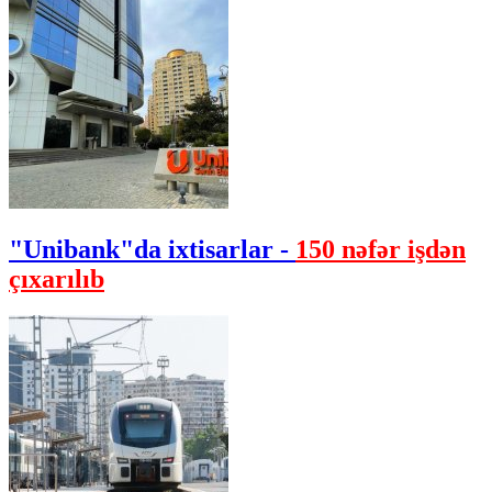
"Unibank"da ixtisarlar -
150 nəfər işdən
çıxarılıb