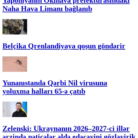
Yaponiyanın Okinava prefekturasındakı
Naha Hava Limanı bağlanıb
Belçika Qrenlandiyaya qoşun göndərir
Yunanıstanda Qərbi Nil virusuna
yoluxma halları 65-ə çatıb
Zelenski: Ukraynanın 2026–2027-ci illər
ərzində nəticələr əldə edəcəyini gözləyirik