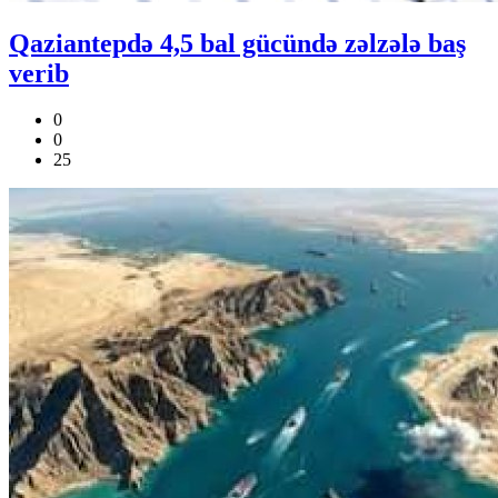
Qaziantepdə 4,5 bal gücündə zəlzələ baş
verib
0
0
25