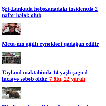
Şri-Lankada həbsxanadakı insidentdə 2
nəfər həlak olub
Meta-nın ağıllı eynəkləri qadağan edilir
Tayland məktəbində 14 yaşlı şagird
faciəyə səbəb oldu:
7 ölü, 22 yaralı