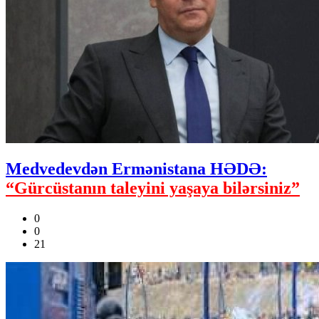
Medvedevdən Ermənistana HƏDƏ:
“Gürcüstanın taleyini yaşaya bilərsiniz”
0
0
21