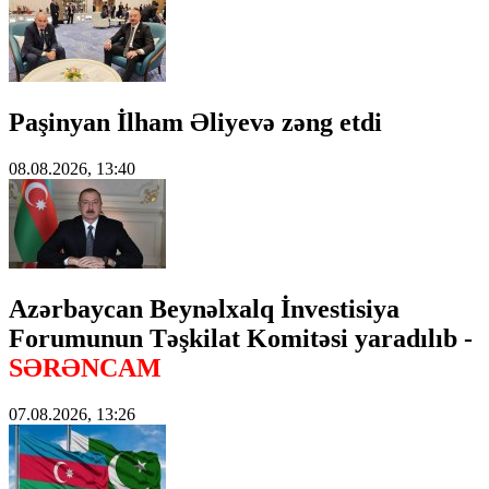
Paşinyan İlham Əliyevə zəng etdi
08.08.2026, 13:40
Azərbaycan Beynəlxalq İnvestisiya
Forumunun Təşkilat Komitəsi yaradılıb -
SƏRƏNCAM
07.08.2026, 13:26