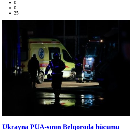
0
0
25
Ukrayna PUA-sının Belqoroda hücumu