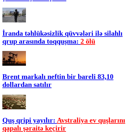
İranda təhlükəsizlik qüvvələri ilə silahlı
qrup arasında toqquşma:
2 ölü
Brent markalı neftin bir bareli 83,10
dollardan satılır
Quş qripi yayılır:
Avstraliya ev quşlarını
qapalı şəraitə keçirir