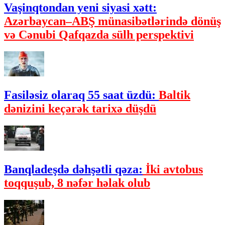
Vaşinqtondan yeni siyasi xətt:
Azərbaycan–ABŞ münasibətlərində dönüş
və Cənubi Qafqazda sülh perspektivi
Fasiləsiz olaraq 55 saat üzdü:
Baltik
dənizini keçərək tarixə düşdü
Banqladeşdə dəhşətli qəza:
İki avtobus
toqquşub, 8 nəfər həlak olub