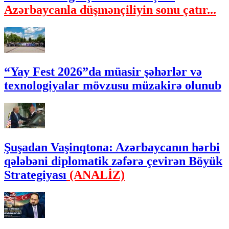
Azərbaycanla düşmənçiliyin sonu çatır...
“Yay Fest 2026”da müasir şəhərlər və
texnologiyalar mövzusu müzakirə olunub
Şuşadan Vaşinqtona: Azərbaycanın hərbi
qələbəni diplomatik zəfərə çevirən Böyük
Strategiyası
(ANALİZ)