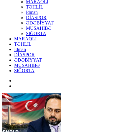
MARAQLI
TƏHLİL
İdman
DİASPOR
ƏDƏBİYYAT
MÜSAHİBƏ
SIĞORTA
MARAQLI
TƏHLİL
İdman
DİASPOR
ƏDƏBİYYAT
MÜSAHİBƏ
SIĞORTA