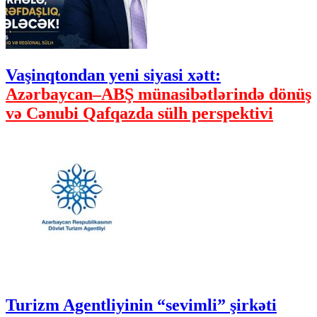
Vaşinqtondan yeni siyasi xətt:
Azərbaycan–ABŞ münasibətlərində dönüş
və Cənubi Qafqazda sülh perspektivi
Turizm Agentliyinin “sevimli” şirkəti