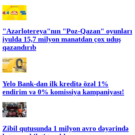
"Azərlotereya"nın "Poz-Qazan" oyunları
iyulda 15,7 milyon manatdan çox uduş
qazandırıb
Yelo Bank-dan ilk kreditə özəl 1%
endirim və 0% komissiya kampaniyası!
Zibil qutusunda 1 milyon avro dəyərində