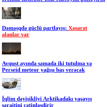
Dəməşqdə güclü partlayış:
Xəsarət
alanlar var
Avqust ayında səmada iki tutulma və
Perseid meteor yağışı baş verəcək
İqlim dəyişikliyi Arktikadakı yaşayış
şəraitini çətinləşdirir