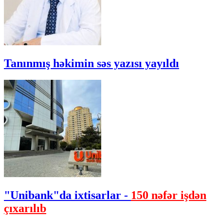
Tanınmış həkimin səs yazısı yayıldı
"Unibank"da ixtisarlar -
150 nəfər işdən
çıxarılıb