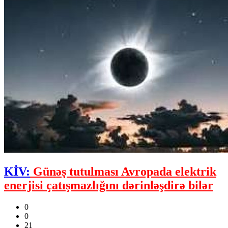
KİV:
Günəş tutulması Avropada elektrik
enerjisi çatışmazlığını dərinləşdirə bilər
0
0
21