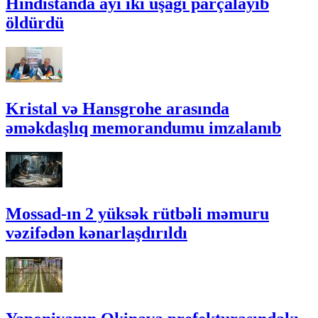
Hindistanda ayı iki uşağı parçalayıb
öldürdü
Kristal və Hansgrohe arasında
əməkdaşlıq memorandumu imzalanıb
Mossad-ın 2 yüksək rütbəli məmuru
vəzifədən kənarlaşdırıldı