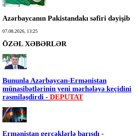
Azərbaycanın Pakistandakı səfiri dəyişib
07.08.2026, 13:25
ÖZƏL XƏBƏRLƏR
Bununla Azərbaycan-Ermənistan
münasibətlərinin yeni mərhələyə keçidini
rəsmiləşdirdi -
DEPUTAT
Ermənistan gerçəklərlə barışdı -