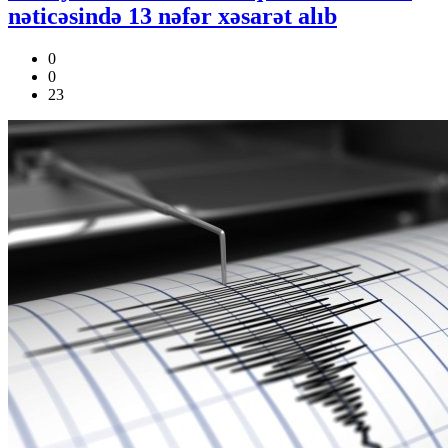
nəticəsində 13 nəfər xəsarət alıb
0
0
23