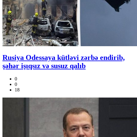
Rusiya Odessaya kütləvi zərbə endirib,
şəhər işıqsız və susuz qalıb
0
0
18