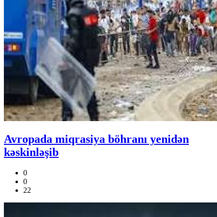
Avropada miqrasiya böhranı yenidən
kəskinləşib
0
0
22