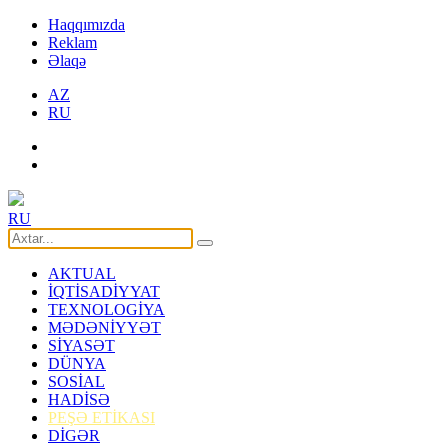
Haqqımızda
Reklam
Əlaqə
AZ
RU
RU
AKTUAL
İQTİSADİYYAT
TEXNOLOGİYA
MƏDƏNİYYƏT
SİYASƏT
DÜNYA
SOSİAL
HADİSƏ
PEŞƏ ETİKASI
DİGƏR