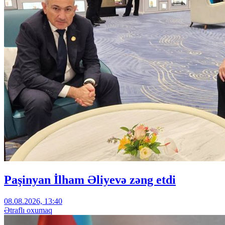
Paşinyan İlham Əliyevə zəng etdi
08.08.2026, 13:40
Ətraflı oxumaq