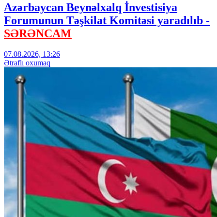
Azərbaycan Beynəlxalq İnvestisiya
Forumunun Təşkilat Komitəsi yaradılıb -
SƏRƏNCAM
07.08.2026, 13:26
Ətraflı oxumaq