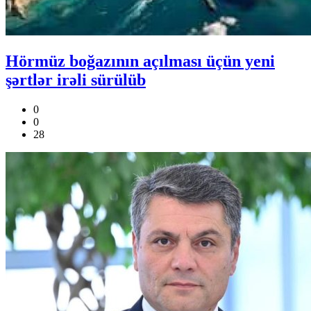
Hörmüz boğazının açılması üçün yeni
şərtlər irəli sürülüb
0
0
28