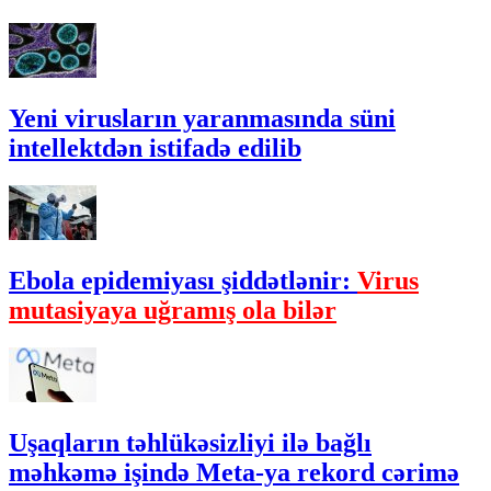
Yeni virusların yaranmasında süni
intellektdən istifadə edilib
Ebola epidemiyası şiddətlənir:
Virus
mutasiyaya uğramış ola bilər
Uşaqların təhlükəsizliyi ilə bağlı
məhkəmə işində Meta-ya rekord cərimə