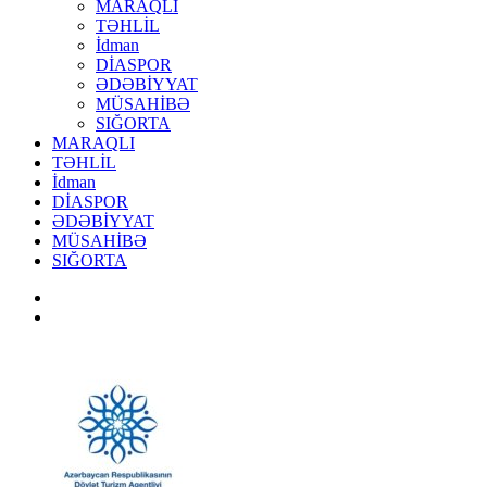
MARAQLI
TƏHLİL
İdman
DİASPOR
ƏDƏBİYYAT
MÜSAHİBƏ
SIĞORTA
MARAQLI
TƏHLİL
İdman
DİASPOR
ƏDƏBİYYAT
MÜSAHİBƏ
SIĞORTA