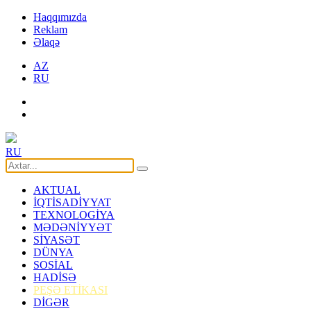
Haqqımızda
Reklam
Əlaqə
AZ
RU
RU
AKTUAL
İQTİSADİYYAT
TEXNOLOGİYA
MƏDƏNİYYƏT
SİYASƏT
DÜNYA
SOSİAL
HADİSƏ
PEŞƏ ETİKASI
DİGƏR