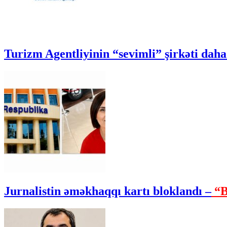
Turizm Agentliyinin “sevimli” şirkəti daha 
Jurnalistin əməkhaqqı kartı bloklandı –
“B