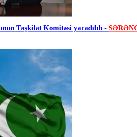
nun Təşkilat Komitəsi yaradılıb -
SƏRƏN