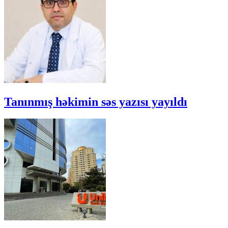
Tanınmış həkimin səs yazısı yayıldı