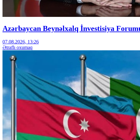
Azərbaycan Beynəlxalq İnvestisiya Forumu
07.08.2026, 13:26
Ətraflı oxumaq