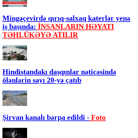
Mingəçevirdə qırıq-salxaq katerlər yenə
iş başında:
İNSANLARIN HƏYATI
TƏHLÜKƏYƏ ATILIR
Hindistandakı daşqınlar nəticəsində
ölənlərin sayı 20-yə çatıb
Şirvan kanalı bərpa edildi -
Foto