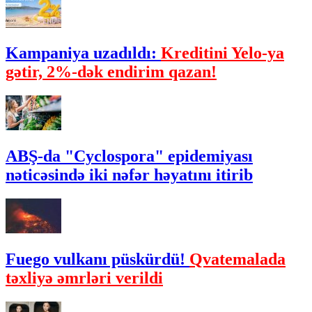
Kampaniya uzadıldı:
Kreditini Yelo-ya
gətir, 2%-dək endirim qazan!
ABŞ-da "Cyclospora" epidemiyası
nəticəsində iki nəfər həyatını itirib
Fuego vulkanı püskürdü!
Qvatemalada
təxliyə əmrləri verildi