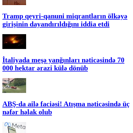
Tramp qeyri-qanuni miqrantların ölkəyə
girişinin dayandırıldığını iddia etdi
İtaliyada meşə yanğınları nəticəsində 70
000 hektar ərazi külə dönüb
ABŞ-da ailə faciəsi! Atışma nəticəsində üç
nəfər həlak olub