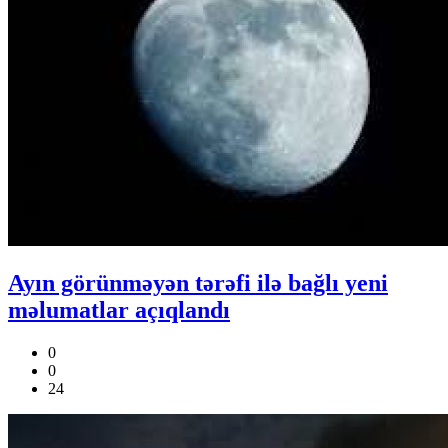
Ayın görünməyən tərəfi ilə bağlı yeni
məlumatlar açıqlandı
0
0
24