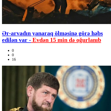
Ər-arvadın yanaraq ölməsinə görə həbs
edilən var -
Evdən 15 min də oğurlanıb
0
0
16