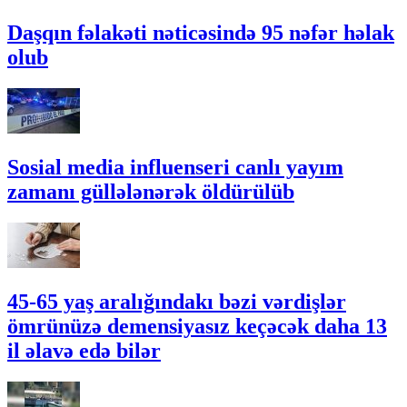
Daşqın fəlakəti nəticəsində 95 nəfər həlak
olub
Sosial media influenseri canlı yayım
zamanı güllələnərək öldürülüb
45-65 yaş aralığındakı bəzi vərdişlər
ömrünüzə demensiyasız keçəcək daha 13
il əlavə edə bilər