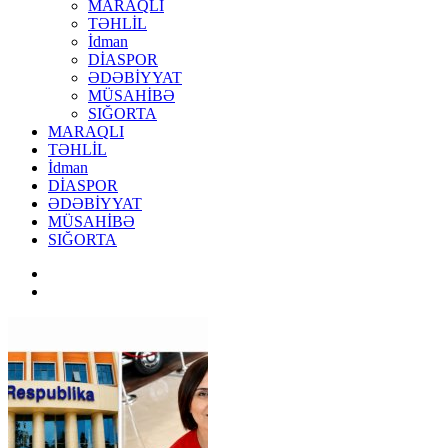
MARAQLI
TƏHLİL
İdman
DİASPOR
ƏDƏBİYYAT
MÜSAHİBƏ
SIĞORTA
MARAQLI
TƏHLİL
İdman
DİASPOR
ƏDƏBİYYAT
MÜSAHİBƏ
SIĞORTA