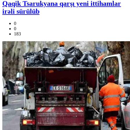
Qaqik Tsarukyana qarşı yeni ittihamlar
irəli sürülüb
0
0
183