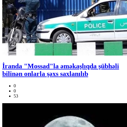
İranda "Mossad"la əməkaşlıqda şübhəli
bilinən onlarla şəxs saxlanılıb
0
0
53