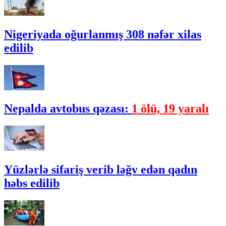
Nigeriyada oğurlanmış 308 nəfər xilas
edilib
Nepalda avtobus qəzası:
1 ölü, 19 yaralı
Yüzlərlə sifariş verib ləğv edən qadın
həbs edilib