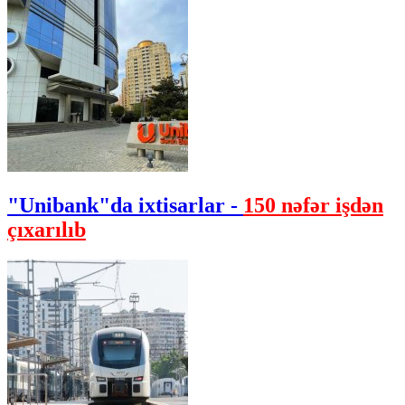
"Unibank"da ixtisarlar -
150 nəfər işdən
çıxarılıb