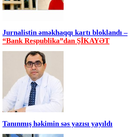
Jurnalistin əməkhaqqı kartı bloklandı –
“Bank Respublika”dan ŞİKAYƏT
Tanınmış həkimin səs yazısı yayıldı