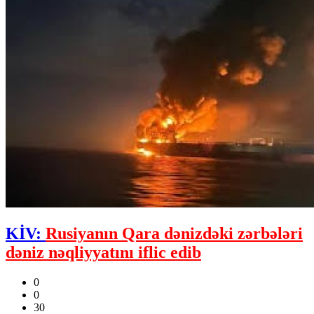
KİV:
Rusiyanın Qara dənizdəki zərbələri
dəniz nəqliyyatını iflic edib
0
0
30