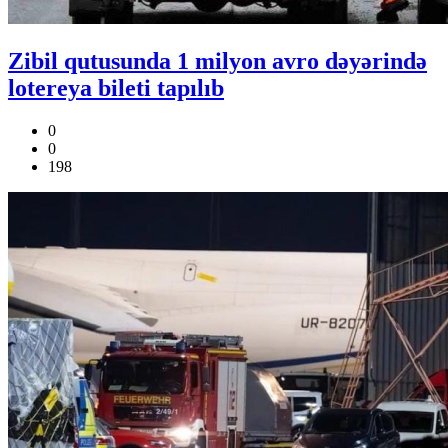
Zibil qutusunda 1 milyon avro dəyərində
lotereya bileti tapılıb
0
0
198