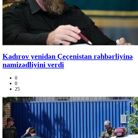
Kadırov yenidən Çeçenistan rəhbərliyinə
namizədliyini verdi
0
0
25