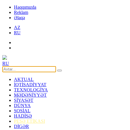
Haqqımızda
Reklam
Əlaqə
AZ
RU
RU
AKTUAL
İQTİSADİYYAT
TEXNOLOGİYA
MƏDƏNİYYƏT
SİYASƏT
DÜNYA
SOSİAL
HADİSƏ
PEŞƏ ETİKASI
DİGƏR