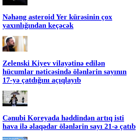
Nəhəng asteroid Yer kürəsinin çox
yaxınlığından keçəcək
Zelenski Kiyev vilayətinə edilən
hücumlar nəticəsində ölənlərin sayının
17-yə çatdığını açıqlayıb
Cənubi Koreyada həddindən artıq isti
hava ilə əlaqədar ölənlərin sayı 21-ə çatıb