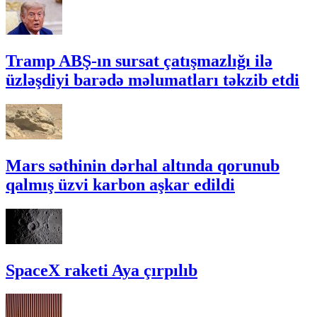
Tramp ABŞ-ın sursat çatışmazlığı ilə
üzləşdiyi barədə məlumatları təkzib etdi
Mars səthinin dərhal altında qorunub
qalmış üzvi karbon aşkar edildi
SpaceX raketi Aya çırpılıb