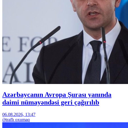
Azərbaycanın Avropa Şurası yanında
daimi nümayəndəsi geri çağırılıb
06.08.2026, 13:47
Ətraflı oxumaq