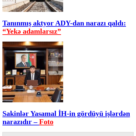
Tanınmış aktyor ADY-dan narazı qaldı:
“Yekə adamlarsız”
Sakinlər Yasamal İH-in gördüyü işlərdən
narazıdır –
Foto