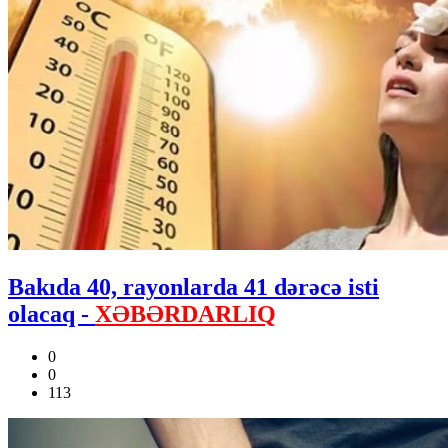
Bakıda 40, rayonlarda 41 dərəcə isti
olacaq -
XƏBƏRDARLIQ
0
0
113