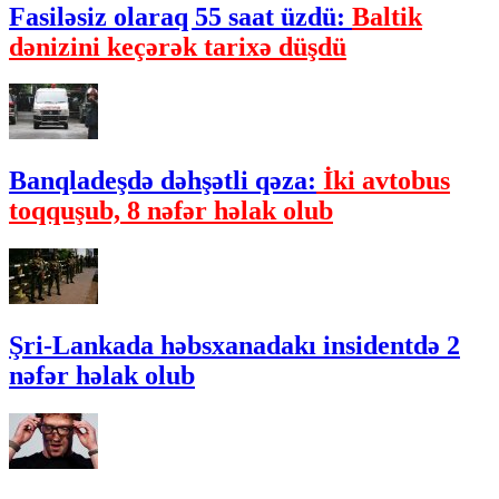
Fasiləsiz olaraq 55 saat üzdü:
Baltik
dənizini keçərək tarixə düşdü
Banqladeşdə dəhşətli qəza:
İki avtobus
toqquşub, 8 nəfər həlak olub
Şri-Lankada həbsxanadakı insidentdə 2
nəfər həlak olub