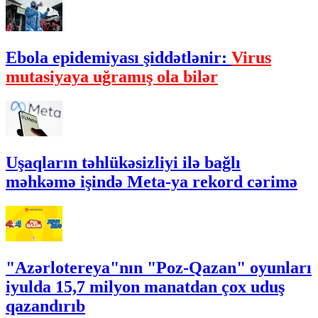
Ebola epidemiyası şiddətlənir:
Virus
mutasiyaya uğramış ola bilər
Uşaqların təhlükəsizliyi ilə bağlı
məhkəmə işində Meta-ya rekord cərimə
"Azərlotereya"nın "Poz-Qazan" oyunları
iyulda 15,7 milyon manatdan çox uduş
qazandırıb