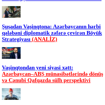
Şuşadan Vaşinqtona: Azərbaycanın hərbi
qələbəni diplomatik zəfərə çevirən Böyük
Strategiyası
(ANALİZ)
Vaşinqtondan yeni siyasi xətt:
Azərbaycan–ABŞ münasibətlərində dönüş
və Cənubi Qafqazda sülh perspektivi