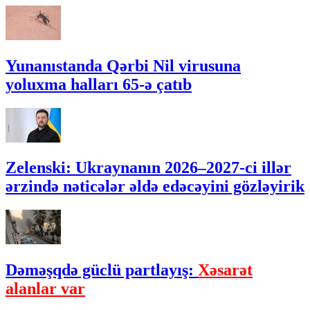
Yunanıstanda Qərbi Nil virusuna
yoluxma halları 65-ə çatıb
Zelenski: Ukraynanın 2026–2027-ci illər
ərzində nəticələr əldə edəcəyini gözləyirik
Dəməşqdə güclü partlayış:
Xəsarət
alanlar var