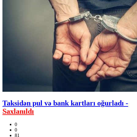
Taksidən pul və bank kartları oğurladı -
Saxlanıldı
0
0
81