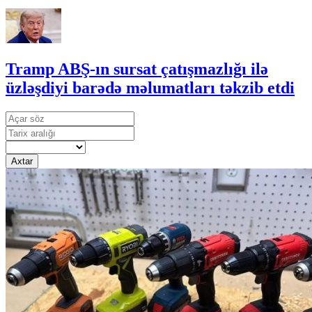
Tramp ABŞ-ın sursat çatışmazlığı ilə
üzləşdiyi barədə məlumatları təkzib etdi
Axtar