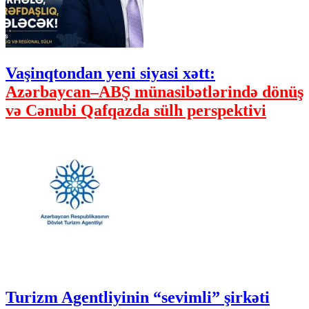
Vaşinqtondan yeni siyasi xətt:
Azərbaycan–ABŞ münasibətlərində dönüş
və Cənubi Qafqazda sülh perspektivi
Turizm Agentliyinin “sevimli” şirkəti