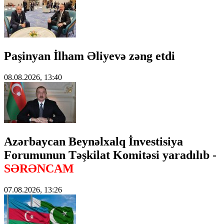
Paşinyan İlham Əliyevə zəng etdi
08.08.2026, 13:40
Azərbaycan Beynəlxalq İnvestisiya
Forumunun Təşkilat Komitəsi yaradılıb -
SƏRƏNCAM
07.08.2026, 13:26