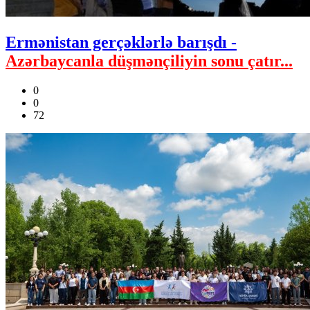
Ermənistan gerçəklərlə barışdı -
Azərbaycanla düşmənçiliyin sonu çatır...
0
0
72