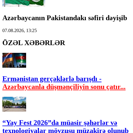
Azərbaycanın Pakistandakı səfiri dəyişib
07.08.2026, 13:25
ÖZƏL XƏBƏRLƏR
Ermənistan gerçəklərlə barışdı -
Azərbaycanla düşmənçiliyin sonu çatır...
“Yay Fest 2026”da müasir şəhərlər və
texnologiyalar mövzusu müzakirə olunub