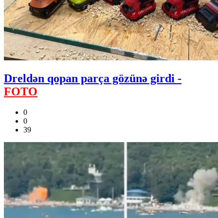
Dreldən qopan parça gözünə girdi -
FOTO
0
0
39