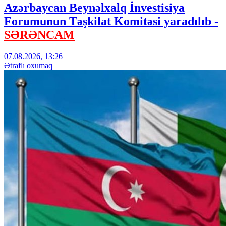
Azərbaycan Beynəlxalq İnvestisiya
Forumunun Təşkilat Komitəsi yaradılıb -
SƏRƏNCAM
07.08.2026, 13:26
Ətraflı oxumaq