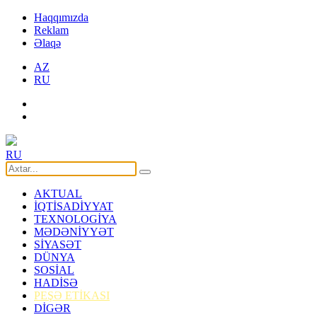
Haqqımızda
Reklam
Əlaqə
AZ
RU
RU
AKTUAL
İQTİSADİYYAT
TEXNOLOGİYA
MƏDƏNİYYƏT
SİYASƏT
DÜNYA
SOSİAL
HADİSƏ
PEŞƏ ETİKASI
DİGƏR