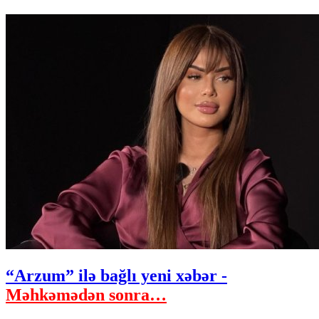
“Arzum” ilə bağlı yeni xəbər -
Məhkəmədən sonra…