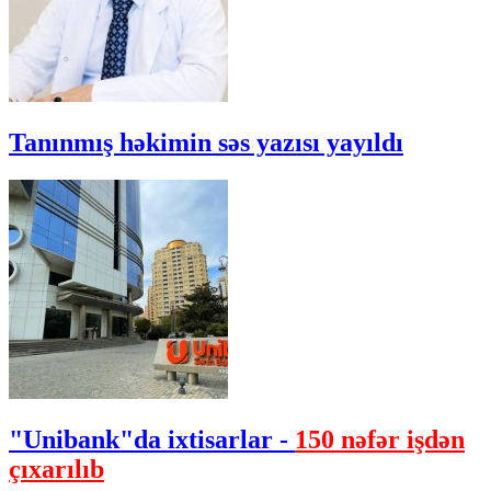
Tanınmış həkimin səs yazısı yayıldı
"Unibank"da ixtisarlar -
150 nəfər işdən
çıxarılıb