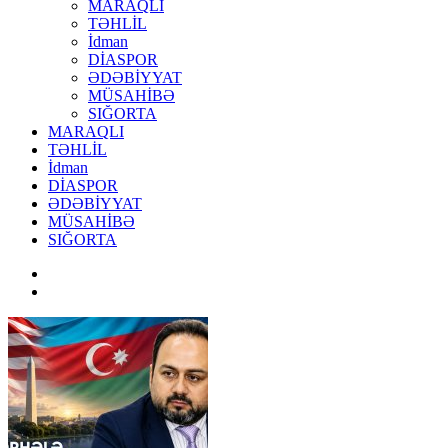
MARAQLI
TƏHLİL
İdman
DİASPOR
ƏDƏBİYYAT
MÜSAHİBƏ
SIĞORTA
MARAQLI
TƏHLİL
İdman
DİASPOR
ƏDƏBİYYAT
MÜSAHİBƏ
SIĞORTA