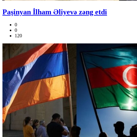
Paşinyan İlham Əliyevə zəng etdi
0
0
120