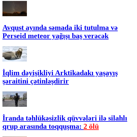
Avqust ayında səmada iki tutulma və
Perseid meteor yağışı baş verəcək
İqlim dəyişikliyi Arktikadakı yaşayış
şəraitini çətinləşdirir
İranda təhlükəsizlik qüvvələri ilə silahlı
qrup arasında toqquşma:
2 ölü