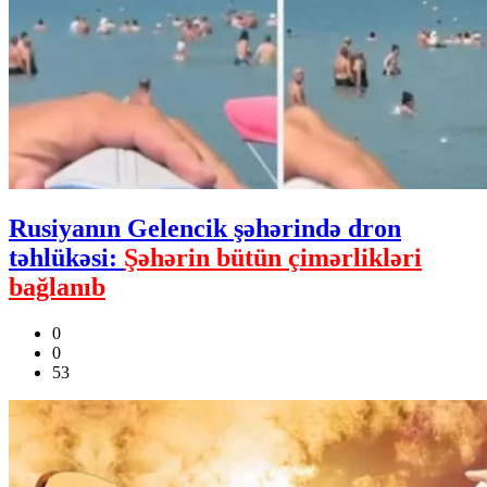
Rusiyanın Gelencik şəhərində dron
təhlükəsi:
Şəhərin bütün çimərlikləri
bağlanıb
0
0
53