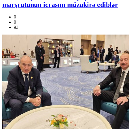
marşrutunun icrasını müzakirə ediblər
0
0
93