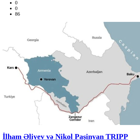
0
0
86
İlham Əliyev və Nikol Paşinyan TRIPP