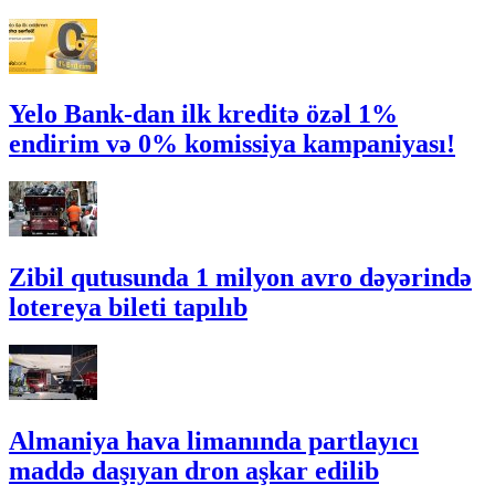
Yelo Bank-dan ilk kreditə özəl 1%
endirim və 0% komissiya kampaniyası!
Zibil qutusunda 1 milyon avro dəyərində
lotereya bileti tapılıb
Almaniya hava limanında partlayıcı
maddə daşıyan dron aşkar edilib