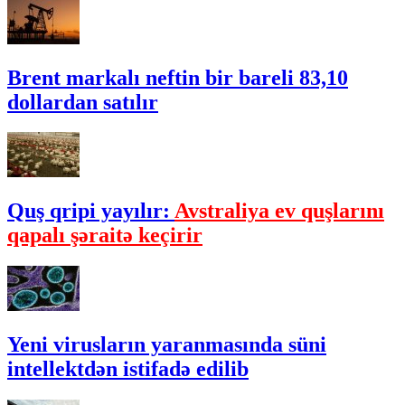
Brent markalı neftin bir bareli 83,10
dollardan satılır
Quş qripi yayılır:
Avstraliya ev quşlarını
qapalı şəraitə keçirir
Yeni virusların yaranmasında süni
intellektdən istifadə edilib