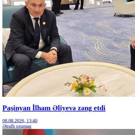
Paşinyan İlham Əliyevə zəng etdi
08.08.2026, 13:40
Ətraflı oxumaq