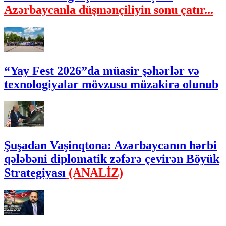
Azərbaycanla düşmənçiliyin sonu çatır...
“Yay Fest 2026”da müasir şəhərlər və
texnologiyalar mövzusu müzakirə olunub
Şuşadan Vaşinqtona: Azərbaycanın hərbi
qələbəni diplomatik zəfərə çevirən Böyük
Strategiyası
(ANALİZ)