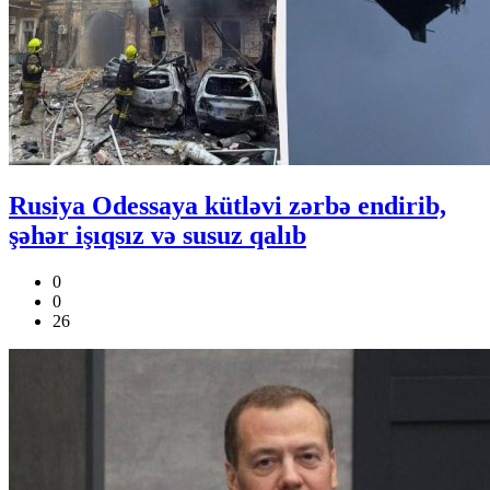
Rusiya Odessaya kütləvi zərbə endirib,
şəhər işıqsız və susuz qalıb
0
0
26