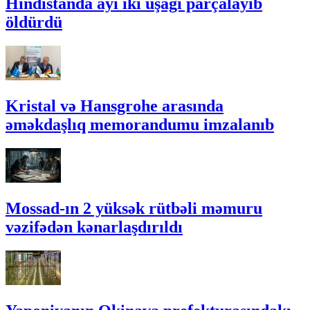
Hindistanda ayı iki uşağı parçalayıb
öldürdü
Kristal və Hansgrohe arasında
əməkdaşlıq memorandumu imzalanıb
Mossad-ın 2 yüksək rütbəli məmuru
vəzifədən kənarlaşdırıldı