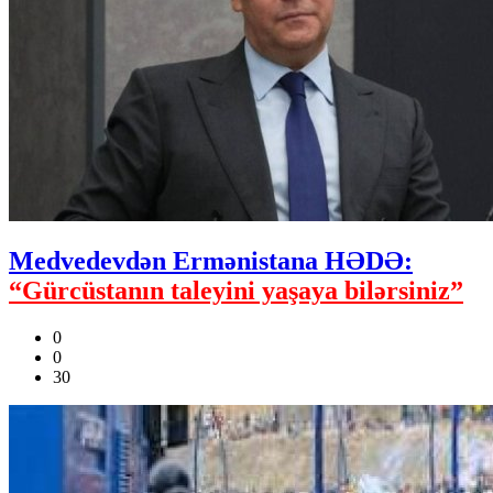
Medvedevdən Ermənistana HƏDƏ:
“Gürcüstanın taleyini yaşaya bilərsiniz”
0
0
30