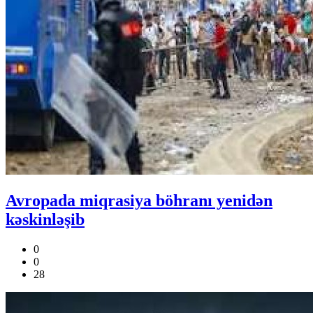
Avropada miqrasiya böhranı yenidən
kəskinləşib
0
0
28