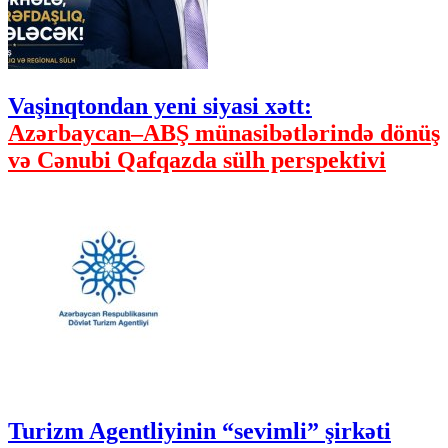
Vaşinqtondan yeni siyasi xətt:
Azərbaycan–ABŞ münasibətlərində dönüş
və Cənubi Qafqazda sülh perspektivi
Turizm Agentliyinin “sevimli” şirkəti