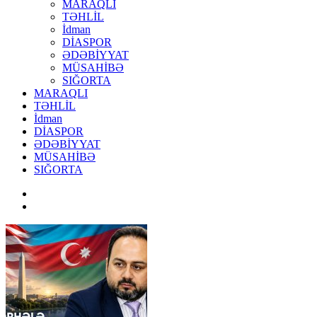
MARAQLI
TƏHLİL
İdman
DİASPOR
ƏDƏBİYYAT
MÜSAHİBƏ
SIĞORTA
MARAQLI
TƏHLİL
İdman
DİASPOR
ƏDƏBİYYAT
MÜSAHİBƏ
SIĞORTA