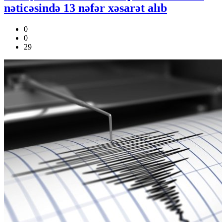
nəticəsində 13 nəfər xəsarət alıb
0
0
29