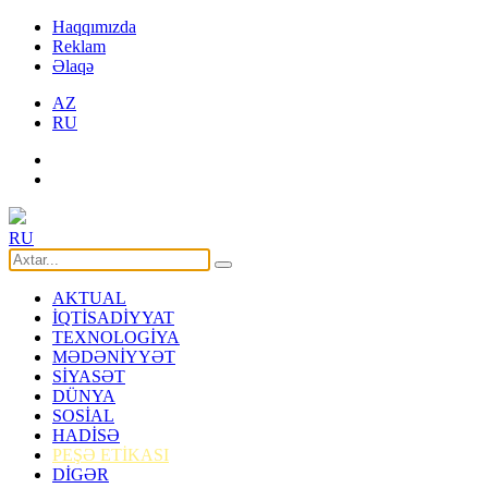
Haqqımızda
Reklam
Əlaqə
AZ
RU
RU
AKTUAL
İQTİSADİYYAT
TEXNOLOGİYA
MƏDƏNİYYƏT
SİYASƏT
DÜNYA
SOSİAL
HADİSƏ
PEŞƏ ETİKASI
DİGƏR