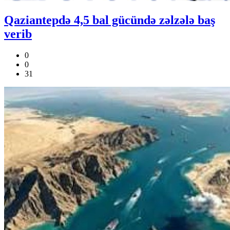
Qaziantepdə 4,5 bal gücündə zəlzələ baş
verib
0
0
31