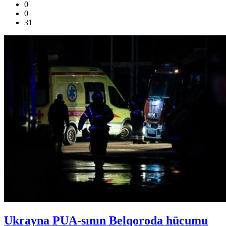
0
0
31
Ukrayna PUA-sının Belqoroda hücumu