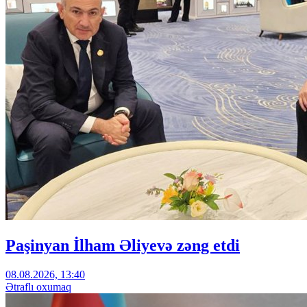
Paşinyan İlham Əliyevə zəng etdi
08.08.2026, 13:40
Ətraflı oxumaq