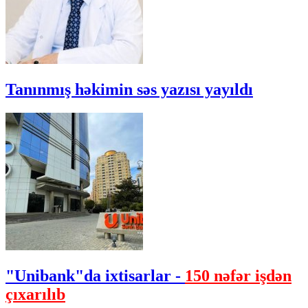
Tanınmış həkimin səs yazısı yayıldı
"Unibank"da ixtisarlar -
150 nəfər işdən
çıxarılıb