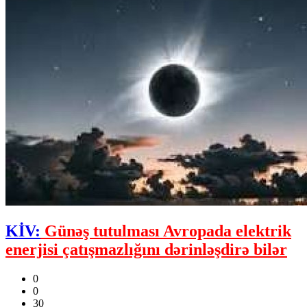
KİV:
Günəş tutulması Avropada elektrik
enerjisi çatışmazlığını dərinləşdirə bilər
0
0
30