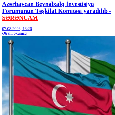
Azərbaycan Beynəlxalq İnvestisiya
Forumunun Təşkilat Komitəsi yaradılıb -
SƏRƏNCAM
07.08.2026, 13:26
Ətraflı oxumaq