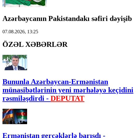
Azərbaycanın Pakistandakı səfiri dəyişib
07.08.2026, 13:25
ÖZƏL XƏBƏRLƏR
Bununla Azərbaycan-Ermənistan
münasibətlərinin yeni mərhələyə keçidini
rəsmiləşdirdi -
DEPUTAT
Ermənistan gerçəklərlə barışdı -