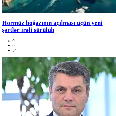
Hörmüz boğazının açılması üçün yeni
şərtlər irəli sürülüb
0
0
34