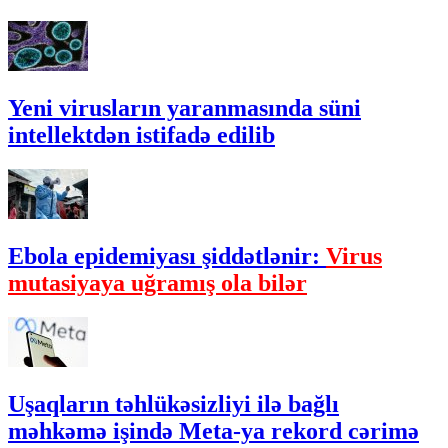
Yeni virusların yaranmasında süni
intellektdən istifadə edilib
Ebola epidemiyası şiddətlənir:
Virus
mutasiyaya uğramış ola bilər
Uşaqların təhlükəsizliyi ilə bağlı
məhkəmə işində Meta-ya rekord cərimə