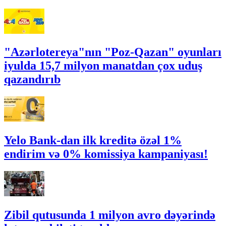
"Azərlotereya"nın "Poz-Qazan" oyunları
iyulda 15,7 milyon manatdan çox uduş
qazandırıb
Yelo Bank-dan ilk kreditə özəl 1%
endirim və 0% komissiya kampaniyası!
Zibil qutusunda 1 milyon avro dəyərində