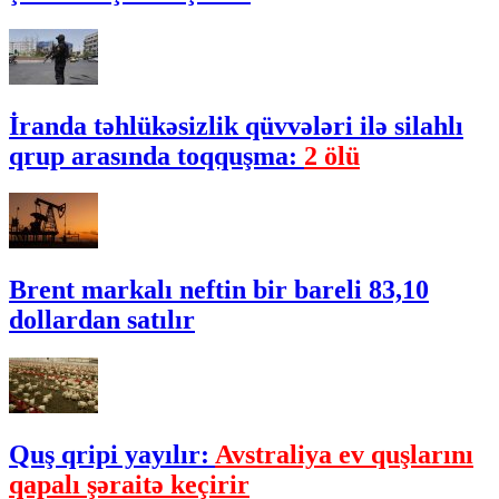
İranda təhlükəsizlik qüvvələri ilə silahlı
qrup arasında toqquşma:
2 ölü
Brent markalı neftin bir bareli 83,10
dollardan satılır
Quş qripi yayılır:
Avstraliya ev quşlarını
qapalı şəraitə keçirir