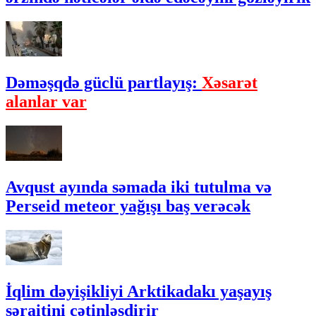
Dəməşqdə güclü partlayış:
Xəsarət
alanlar var
Avqust ayında səmada iki tutulma və
Perseid meteor yağışı baş verəcək
İqlim dəyişikliyi Arktikadakı yaşayış
şəraitini çətinləşdirir