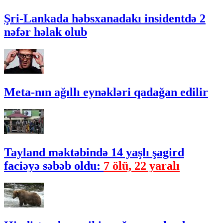
Şri-Lankada həbsxanadakı insidentdə 2
nəfər həlak olub
Meta-nın ağıllı eynəkləri qadağan edilir
Tayland məktəbində 14 yaşlı şagird
faciəyə səbəb oldu:
7 ölü, 22 yaralı