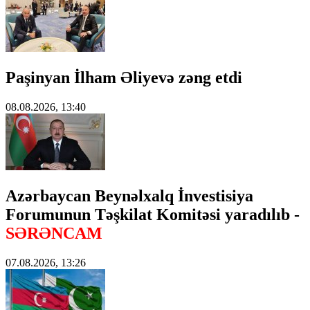
Paşinyan İlham Əliyevə zəng etdi
08.08.2026, 13:40
Azərbaycan Beynəlxalq İnvestisiya
Forumunun Təşkilat Komitəsi yaradılıb -
SƏRƏNCAM
07.08.2026, 13:26