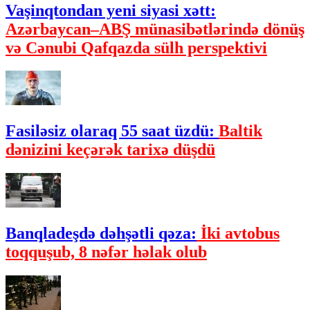
Vaşinqtondan yeni siyasi xətt:
Azərbaycan–ABŞ münasibətlərində dönüş
və Cənubi Qafqazda sülh perspektivi
Fasiləsiz olaraq 55 saat üzdü:
Baltik
dənizini keçərək tarixə düşdü
Banqladeşdə dəhşətli qəza:
İki avtobus
toqquşub, 8 nəfər həlak olub