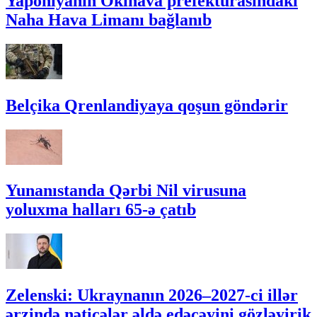
Yaponiyanın Okinava prefekturasındakı
Naha Hava Limanı bağlanıb
Belçika Qrenlandiyaya qoşun göndərir
Yunanıstanda Qərbi Nil virusuna
yoluxma halları 65-ə çatıb
Zelenski: Ukraynanın 2026–2027-ci illər
ərzində nəticələr əldə edəcəyini gözləyirik