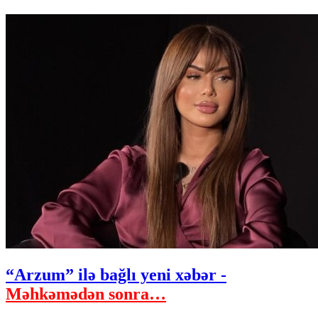
“Arzum” ilə bağlı yeni xəbər -
Məhkəmədən sonra…