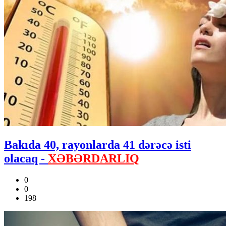
Bakıda 40, rayonlarda 41 dərəcə isti
olacaq -
XƏBƏRDARLIQ
0
0
198