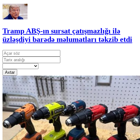
Tramp ABŞ-ın sursat çatışmazlığı ilə
üzləşdiyi barədə məlumatları təkzib etdi
Axtar