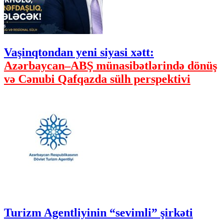
Vaşinqtondan yeni siyasi xətt:
Azərbaycan–ABŞ münasibətlərində dönüş
və Cənubi Qafqazda sülh perspektivi
Turizm Agentliyinin “sevimli” şirkəti