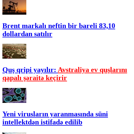
Brent markalı neftin bir bareli 83,10
dollardan satılır
Quş qripi yayılır:
Avstraliya ev quşlarını
qapalı şəraitə keçirir
Yeni virusların yaranmasında süni
intellektdən istifadə edilib