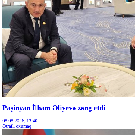
Paşinyan İlham Əliyevə zəng etdi
08.08.2026, 13:40
Ətraflı oxumaq