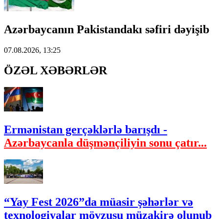
Azərbaycanın Pakistandakı səfiri dəyişib
07.08.2026, 13:25
ÖZƏL XƏBƏRLƏR
Ermənistan gerçəklərlə barışdı -
Azərbaycanla düşmənçiliyin sonu çatır...
“Yay Fest 2026”da müasir şəhərlər və
texnologiyalar mövzusu müzakirə olunub