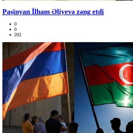
Paşinyan İlham Əliyevə zəng etdi
0
0
202