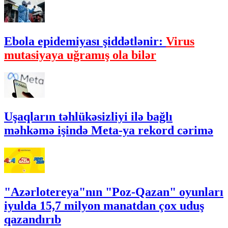
Ebola epidemiyası şiddətlənir:
Virus
mutasiyaya uğramış ola bilər
Uşaqların təhlükəsizliyi ilə bağlı
məhkəmə işində Meta-ya rekord cərimə
"Azərlotereya"nın "Poz-Qazan" oyunları
iyulda 15,7 milyon manatdan çox uduş
qazandırıb