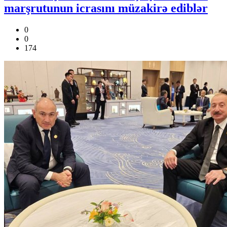
marşrutunun icrasını müzakirə ediblər
0
0
174