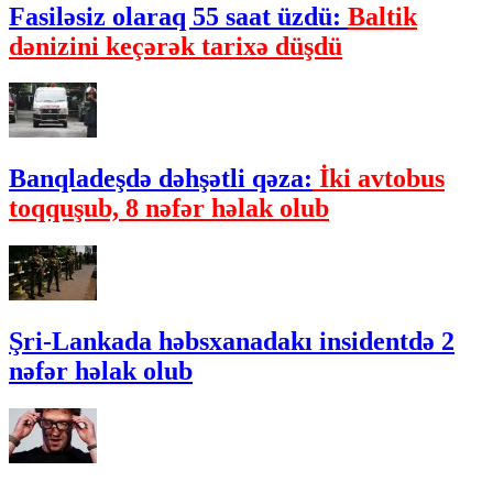
Fasiləsiz olaraq 55 saat üzdü:
Baltik
dənizini keçərək tarixə düşdü
Banqladeşdə dəhşətli qəza:
İki avtobus
toqquşub, 8 nəfər həlak olub
Şri-Lankada həbsxanadakı insidentdə 2
nəfər həlak olub