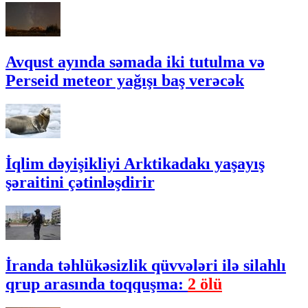
Avqust ayında səmada iki tutulma və
Perseid meteor yağışı baş verəcək
İqlim dəyişikliyi Arktikadakı yaşayış
şəraitini çətinləşdirir
İranda təhlükəsizlik qüvvələri ilə silahlı
qrup arasında toqquşma:
2 ölü