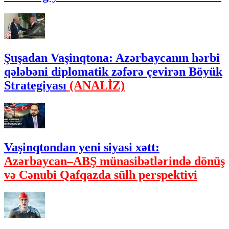
Şuşadan Vaşinqtona: Azərbaycanın hərbi
qələbəni diplomatik zəfərə çevirən Böyük
Strategiyası
(ANALİZ)
Vaşinqtondan yeni siyasi xətt:
Azərbaycan–ABŞ münasibətlərində dönüş
və Cənubi Qafqazda sülh perspektivi