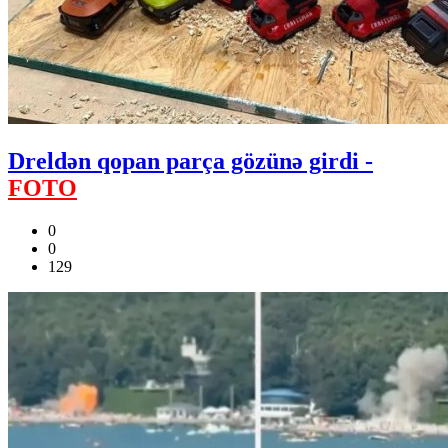
Dreldən qopan parça gözünə girdi -
FOTO
0
0
129