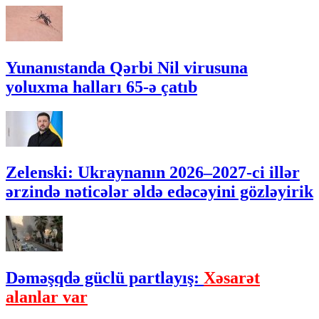
Yunanıstanda Qərbi Nil virusuna
yoluxma halları 65-ə çatıb
Zelenski: Ukraynanın 2026–2027-ci illər
ərzində nəticələr əldə edəcəyini gözləyirik
Dəməşqdə güclü partlayış:
Xəsarət
alanlar var