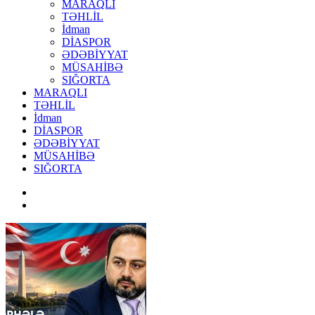
MARAQLI
TƏHLİL
İdman
DİASPOR
ƏDƏBİYYAT
MÜSAHİBƏ
SIĞORTA
MARAQLI
TƏHLİL
İdman
DİASPOR
ƏDƏBİYYAT
MÜSAHİBƏ
SIĞORTA