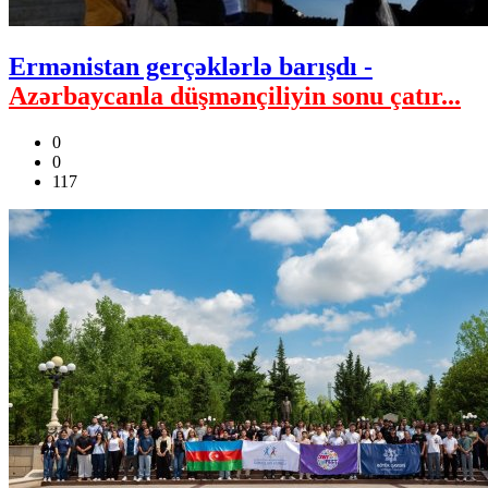
Ermənistan gerçəklərlə barışdı -
Azərbaycanla düşmənçiliyin sonu çatır...
0
0
117