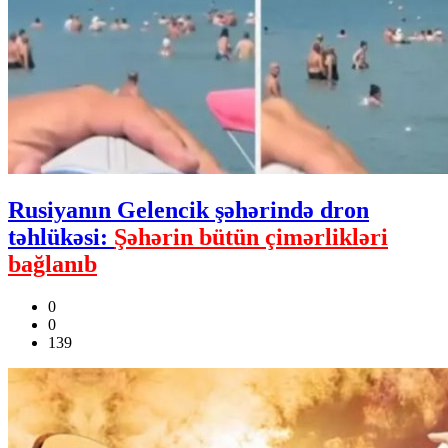
Rusiyanın Gelencik şəhərində dron
təhlükəsi:
Şəhərin bütün çimərlikləri
bağlanıb
0
0
139