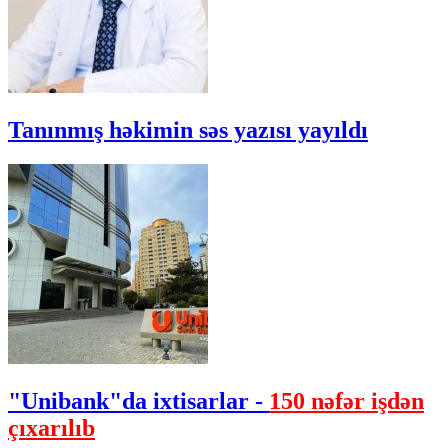
Tanınmış həkimin səs yazısı yayıldı
"Unibank"da ixtisarlar -
150 nəfər işdən
çıxarılıb