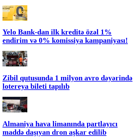
Yelo Bank-dan ilk kreditə özəl 1%
endirim və 0% komissiya kampaniyası!
Zibil qutusunda 1 milyon avro dəyərində
lotereya bileti tapılıb
Almaniya hava limanında partlayıcı
maddə daşıyan dron aşkar edilib