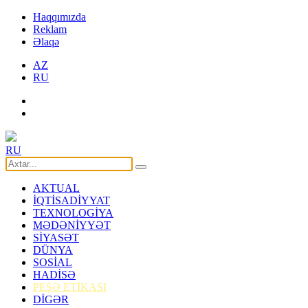
Haqqımızda
Reklam
Əlaqə
AZ
RU
RU
AKTUAL
İQTİSADİYYAT
TEXNOLOGİYA
MƏDƏNİYYƏT
SİYASƏT
DÜNYA
SOSİAL
HADİSƏ
PEŞƏ ETİKASI
DİGƏR