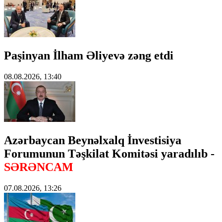
Paşinyan İlham Əliyevə zəng etdi
08.08.2026, 13:40
Azərbaycan Beynəlxalq İnvestisiya
Forumunun Təşkilat Komitəsi yaradılıb -
SƏRƏNCAM
07.08.2026, 13:26