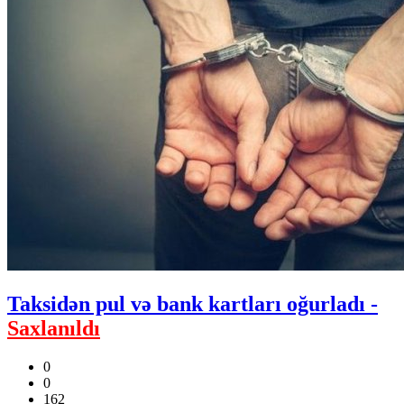
Taksidən pul və bank kartları oğurladı -
Saxlanıldı
0
0
162