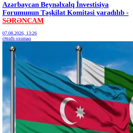
Azərbaycan Beynəlxalq İnvestisiya
Forumunun Təşkilat Komitəsi yaradılıb -
SƏRƏNCAM
07.08.2026, 13:26
Ətraflı oxumaq