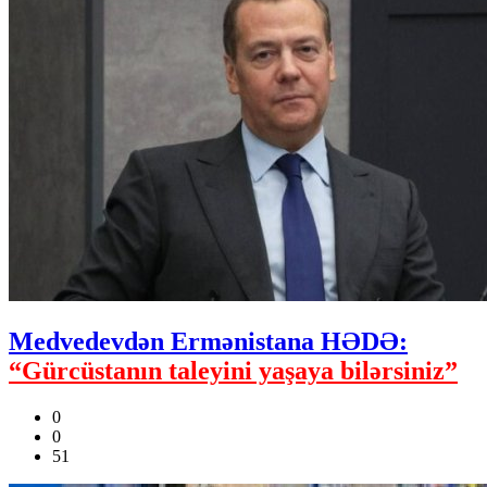
Medvedevdən Ermənistana HƏDƏ:
“Gürcüstanın taleyini yaşaya bilərsiniz”
0
0
51