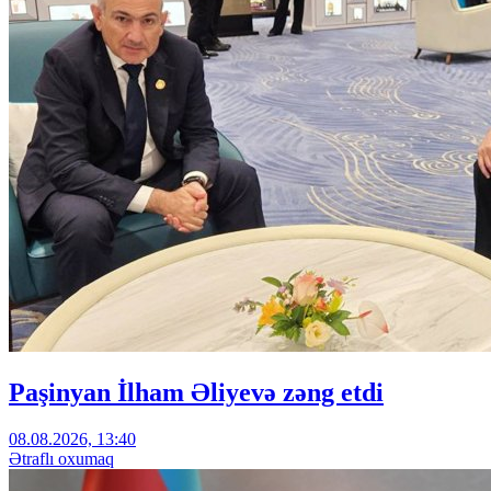
Paşinyan İlham Əliyevə zəng etdi
08.08.2026, 13:40
Ətraflı oxumaq