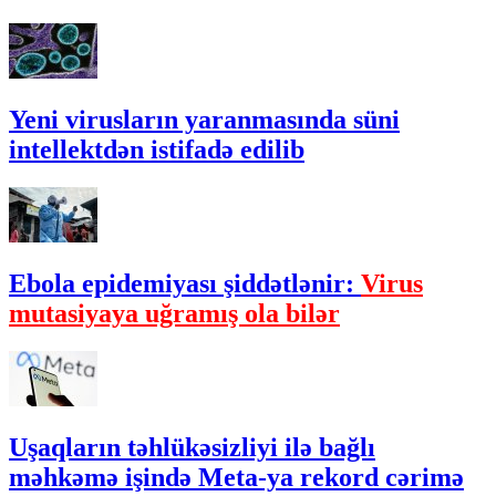
Yeni virusların yaranmasında süni
intellektdən istifadə edilib
Ebola epidemiyası şiddətlənir:
Virus
mutasiyaya uğramış ola bilər
Uşaqların təhlükəsizliyi ilə bağlı
məhkəmə işində Meta-ya rekord cərimə