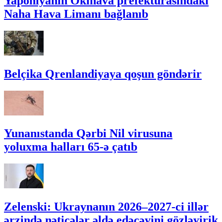
Yaponiyanın Okinava prefekturasındakı
Naha Hava Limanı bağlanıb
Belçika Qrenlandiyaya qoşun göndərir
Yunanıstanda Qərbi Nil virusuna
yoluxma halları 65-ə çatıb
Zelenski: Ukraynanın 2026–2027-ci illər
ərzində nəticələr əldə edəcəyini gözləyirik