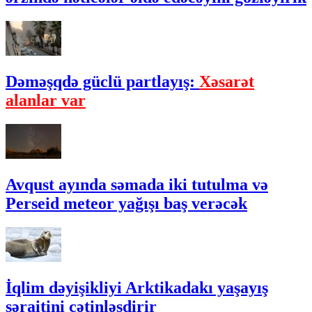
Dəməşqdə güclü partlayış:
Xəsarət
alanlar var
Avqust ayında səmada iki tutulma və
Perseid meteor yağışı baş verəcək
İqlim dəyişikliyi Arktikadakı yaşayış
şəraitini çətinləşdirir