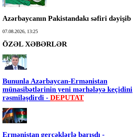
Azərbaycanın Pakistandakı səfiri dəyişib
07.08.2026, 13:25
ÖZƏL XƏBƏRLƏR
Bununla Azərbaycan-Ermənistan
münasibətlərinin yeni mərhələyə keçidini
rəsmiləşdirdi -
DEPUTAT
Ermənistan gerçəklərlə barışdı -