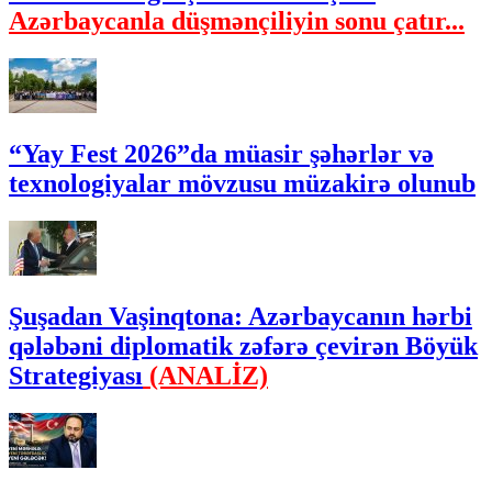
Azərbaycanla düşmənçiliyin sonu çatır...
“Yay Fest 2026”da müasir şəhərlər və
texnologiyalar mövzusu müzakirə olunub
Şuşadan Vaşinqtona: Azərbaycanın hərbi
qələbəni diplomatik zəfərə çevirən Böyük
Strategiyası
(ANALİZ)