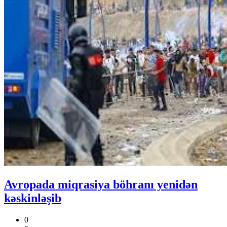
Avropada miqrasiya böhranı yenidən
kəskinləşib
0