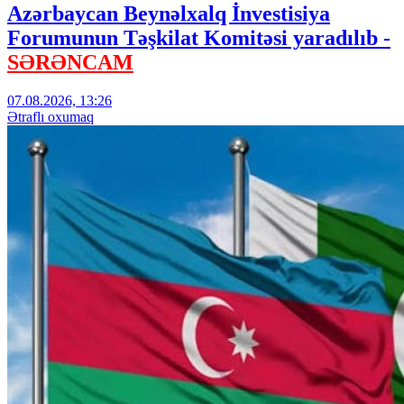
Azərbaycan Beynəlxalq İnvestisiya
Forumunun Təşkilat Komitəsi yaradılıb -
SƏRƏNCAM
07.08.2026, 13:26
Ətraflı oxumaq