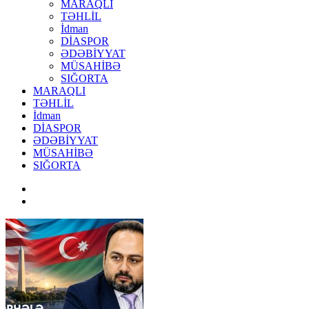
MARAQLI
TƏHLİL
İdman
DİASPOR
ƏDƏBİYYAT
MÜSAHİBƏ
SIĞORTA
MARAQLI
TƏHLİL
İdman
DİASPOR
ƏDƏBİYYAT
MÜSAHİBƏ
SIĞORTA