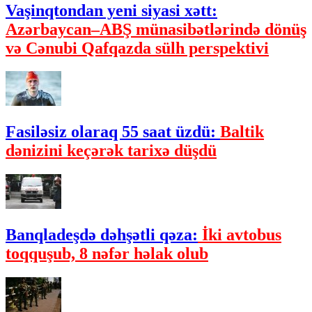
Vaşinqtondan yeni siyasi xətt:
Azərbaycan–ABŞ münasibətlərində dönüş
və Cənubi Qafqazda sülh perspektivi
Fasiləsiz olaraq 55 saat üzdü:
Baltik
dənizini keçərək tarixə düşdü
Banqladeşdə dəhşətli qəza:
İki avtobus
toqquşub, 8 nəfər həlak olub