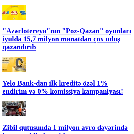
"Azərlotereya"nın "Poz-Qazan" oyunları
iyulda 15,7 milyon manatdan çox uduş
qazandırıb
Yelo Bank-dan ilk kreditə özəl 1%
endirim və 0% komissiya kampaniyası!
Zibil qutusunda 1 milyon avro dəyərində