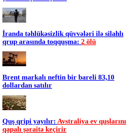
İranda təhlükəsizlik qüvvələri ilə silahlı
qrup arasında toqquşma:
2 ölü
Brent markalı neftin bir bareli 83,10
dollardan satılır
Quş qripi yayılır:
Avstraliya ev quşlarını
qapalı şəraitə keçirir