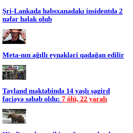
Şri-Lankada həbsxanadakı insidentdə 2
nəfər həlak olub
Meta-nın ağıllı eynəkləri qadağan edilir
Tayland məktəbində 14 yaşlı şagird
faciəyə səbəb oldu:
7 ölü, 22 yaralı