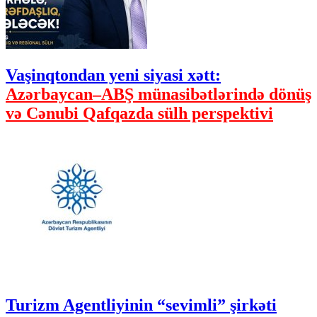
Vaşinqtondan yeni siyasi xətt:
Azərbaycan–ABŞ münasibətlərində dönüş
və Cənubi Qafqazda sülh perspektivi
Turizm Agentliyinin “sevimli” şirkəti