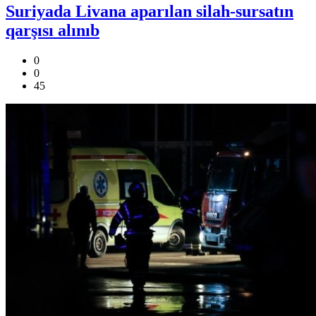
Suriyada Livana aparılan silah-sursatın
qarşısı alınıb
0
0
45