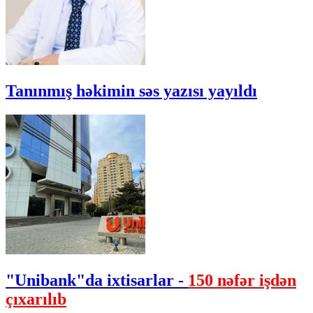
Tanınmış həkimin səs yazısı yayıldı
"Unibank"da ixtisarlar -
150 nəfər işdən
çıxarılıb