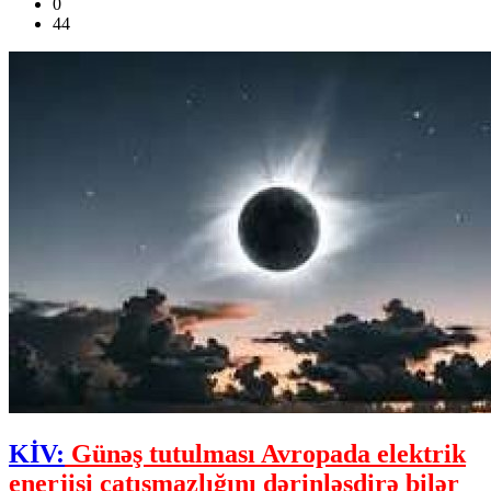
0
44
KİV:
Günəş tutulması Avropada elektrik
enerjisi çatışmazlığını dərinləşdirə bilər