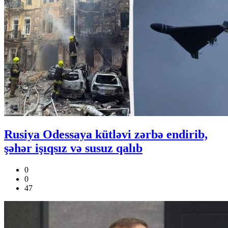
Rusiya Odessaya kütləvi zərbə endirib,
şəhər işıqsız və susuz qalıb
0
0
47