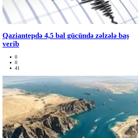
Qaziantepdə 4,5 bal gücündə zəlzələ baş
verib
0
0
41