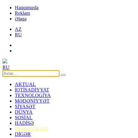
Haqqımızda
Reklam
Əlaqə
AZ
RU
RU
AKTUAL
İQTİSADİYYAT
TEXNOLOGİYA
MƏDƏNİYYƏT
SİYASƏT
DÜNYA
SOSİAL
HADİSƏ
PEŞƏ ETİKASI
DİGƏR