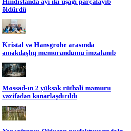
Hindistanda ayı iki uşağı parçalayıb
öldürdü
Kristal və Hansgrohe arasında
əməkdaşlıq memorandumu imzalanıb
Mossad-ın 2 yüksək rütbəli məmuru
vəzifədən kənarlaşdırıldı