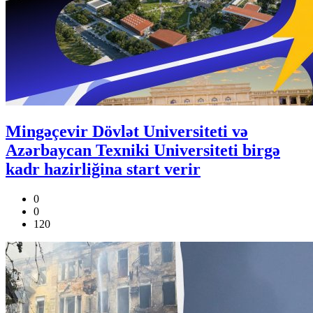
Mingəçevir Dövlət Universiteti və
Azərbaycan Texniki Universiteti birgə
kadr hazirliğina start verir
0
0
120