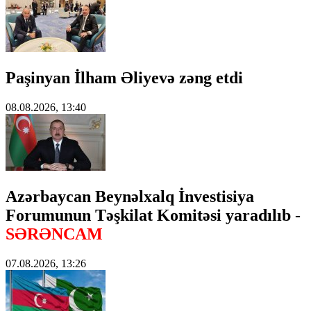
Paşinyan İlham Əliyevə zəng etdi
08.08.2026, 13:40
Azərbaycan Beynəlxalq İnvestisiya
Forumunun Təşkilat Komitəsi yaradılıb -
SƏRƏNCAM
07.08.2026, 13:26