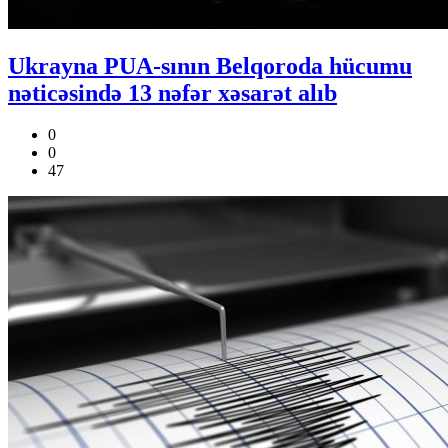
Ukrayna PUA-sının Belqoroda hücumu
nəticəsində 13 nəfər xəsarət alıb
0
0
47