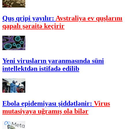
Quş qripi yayılır:
Avstraliya ev quşlarını
qapalı şəraitə keçirir
Yeni virusların yaranmasında süni
intellektdən istifadə edilib
Ebola epidemiyası şiddətlənir:
Virus
mutasiyaya uğramış ola bilər