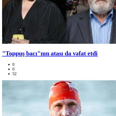
"Toppuş bacı"nın atası da vəfat etdi
0
0
52