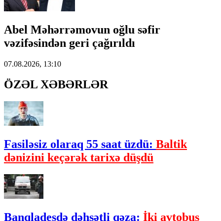
Abel Məhərrəmovun oğlu səfir
vəzifəsindən geri çağırıldı
07.08.2026, 13:10
ÖZƏL XƏBƏRLƏR
Fasiləsiz olaraq 55 saat üzdü:
Baltik
dənizini keçərək tarixə düşdü
Banqladeşdə dəhşətli qəza:
İki avtobus