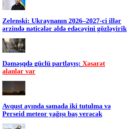
Zelenski: Ukraynanın 2026–2027-ci illər
ərzində nəticələr əldə edəcəyini gözləyirik
Dəməşqdə güclü partlayış:
Xəsarət
alanlar var
Avqust ayında səmada iki tutulma və
Perseid meteor yağışı baş verəcək