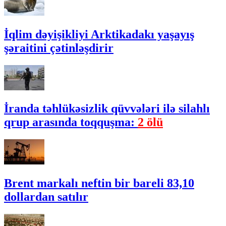
İqlim dəyişikliyi Arktikadakı yaşayış
şəraitini çətinləşdirir
İranda təhlükəsizlik qüvvələri ilə silahlı
qrup arasında toqquşma:
2 ölü
Brent markalı neftin bir bareli 83,10
dollardan satılır