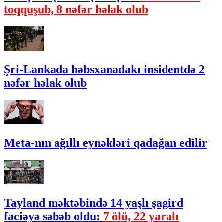
toqquşub, 8 nəfər həlak olub
Şri-Lankada həbsxanadakı insidentdə 2
nəfər həlak olub
Meta-nın ağıllı eynəkləri qadağan edilir
Tayland məktəbində 14 yaşlı şagird
faciəyə səbəb oldu:
7 ölü, 22 yaralı