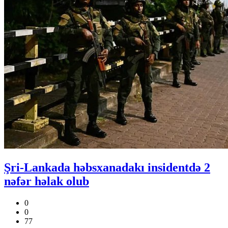
Şri-Lankada həbsxanadakı insidentdə 2
nəfər həlak olub
0
0
77