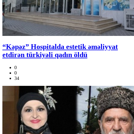
“Kəpəz” Hospitalda estetik əməliyyat
etdirən türkiyəli qadın öldü
0
0
34