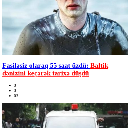
Fasiləsiz olaraq 55 saat üzdü:
Baltik
dənizini keçərək tarixə düşdü
0
0
63