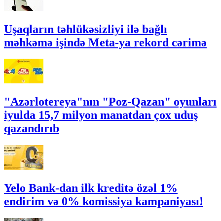
Uşaqların təhlükəsizliyi ilə bağlı
məhkəmə işində Meta-ya rekord cərimə
"Azərlotereya"nın "Poz-Qazan" oyunları
iyulda 15,7 milyon manatdan çox uduş
qazandırıb
Yelo Bank-dan ilk kreditə özəl 1%
endirim və 0% komissiya kampaniyası!