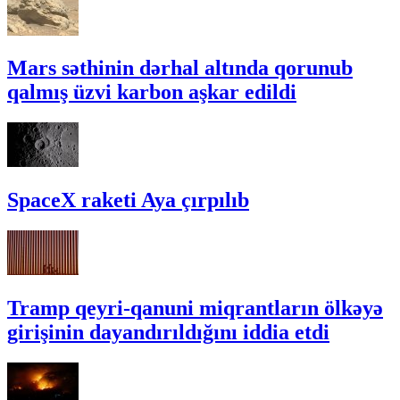
Mars səthinin dərhal altında qorunub
qalmış üzvi karbon aşkar edildi
SpaceX raketi Aya çırpılıb
Tramp qeyri-qanuni miqrantların ölkəyə
girişinin dayandırıldığını iddia etdi