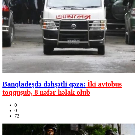
Banqladeşdə dəhşətli qəza:
İki avtobus
toqquşub, 8 nəfər həlak olub
0
0
72