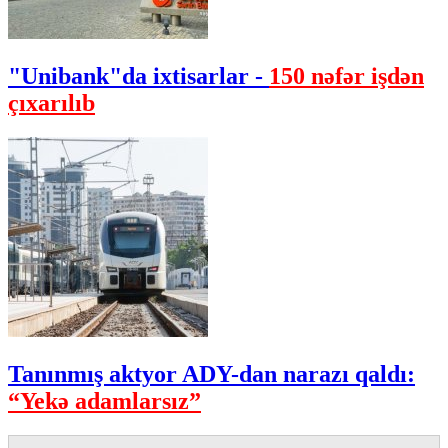
"Unibank"da ixtisarlar -
150 nəfər işdən
çıxarılıb
Tanınmış aktyor ADY-dan narazı qaldı:
“Yekə adamlarsız”