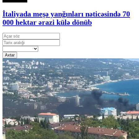
İtaliyada meşə yanğınları nəticəsində 70
000 hektar ərazi külə dönüb
Axtar