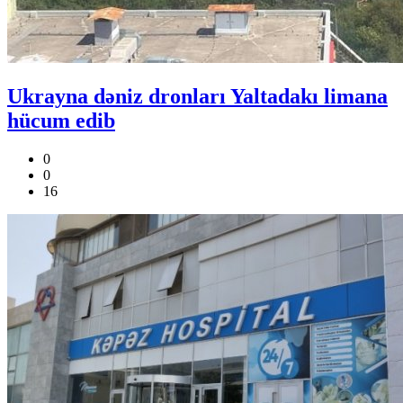
Ukrayna dəniz dronları Yaltadakı limana
hücum edib
0
0
16