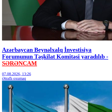
Azərbaycan Beynəlxalq İnvestisiya
Forumunun Təşkilat Komitəsi yaradılıb -
SƏRƏNCAM
07.08.2026, 13:26
Ətraflı oxumaq