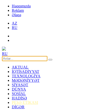
Haqqımızda
Reklam
Əlaqə
AZ
RU
RU
AKTUAL
İQTİSADİYYAT
TEXNOLOGİYA
MƏDƏNİYYƏT
SİYASƏT
DÜNYA
SOSİAL
HADİSƏ
PEŞƏ ETİKASI
DİGƏR