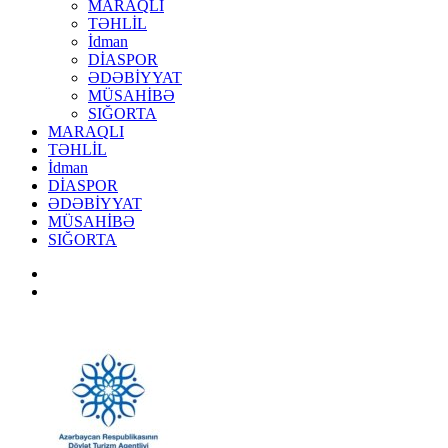
MARAQLI
TƏHLİL
İdman
DİASPOR
ƏDƏBİYYAT
MÜSAHİBƏ
SIĞORTA
MARAQLI
TƏHLİL
İdman
DİASPOR
ƏDƏBİYYAT
MÜSAHİBƏ
SIĞORTA