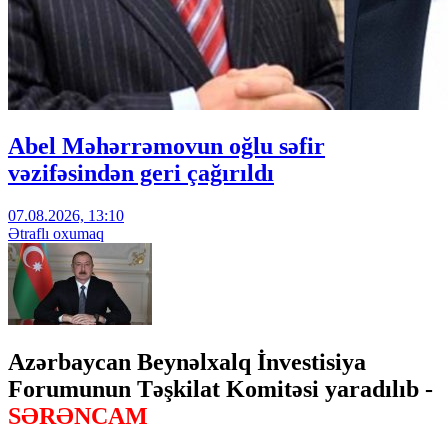
Abel Məhərrəmovun oğlu səfir
vəzifəsindən geri çağırıldı
07.08.2026, 13:10
Ətraflı oxumaq
Azərbaycan Beynəlxalq İnvestisiya
Forumunun Təşkilat Komitəsi yaradılıb -
SƏRƏNCAM