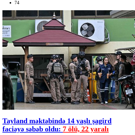
74
Tayland məktəbində 14 yaşlı şagird
faciəyə səbəb oldu:
7 ölü, 22 yaralı