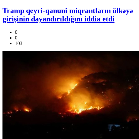
Tramp qeyri-qanuni miqrantların ölkəyə
girişinin dayandırıldığını iddia etdi
0
0
103