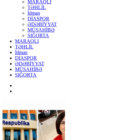
MARAQLI
TƏHLİL
İdman
DİASPOR
ƏDƏBİYYAT
MÜSAHİBƏ
SIĞORTA
MARAQLI
TƏHLİL
İdman
DİASPOR
ƏDƏBİYYAT
MÜSAHİBƏ
SIĞORTA