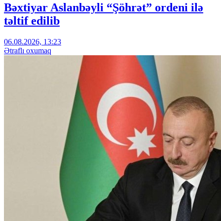
Bəxtiyar Aslanbəyli “Şöhrət” ordeni ilə
təltif edilib
06.08.2026, 13:23
Ətraflı oxumaq