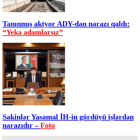
Tanınmış aktyor ADY-dan narazı qaldı:
“Yekə adamlarsız”
Sakinlər Yasamal İH-in gördüyü işlərdən
narazıdır –
Foto