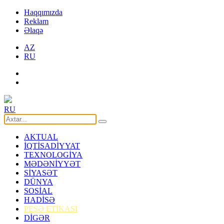
Haqqımızda
Reklam
Əlaqə
AZ
RU
RU
AKTUAL
İQTİSADİYYAT
TEXNOLOGİYA
MƏDƏNİYYƏT
SİYASƏT
DÜNYA
SOSİAL
HADİSƏ
PEŞƏ ETİKASI
DİGƏR