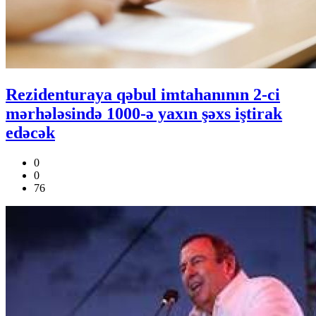
Rezidenturaya qəbul imtahanının 2-ci
mərhələsində 1000-ə yaxın şəxs iştirak
edəcək
0
0
76