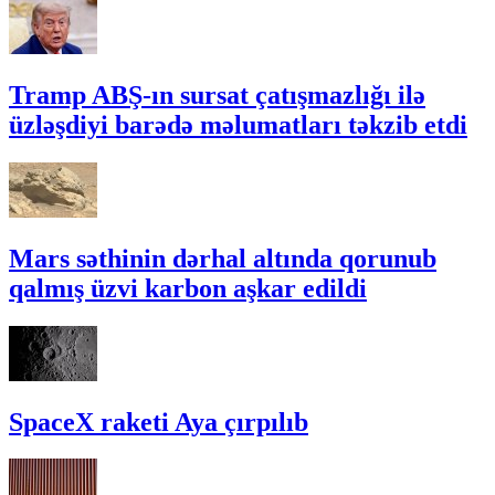
Tramp ABŞ-ın sursat çatışmazlığı ilə
üzləşdiyi barədə məlumatları təkzib etdi
Mars səthinin dərhal altında qorunub
qalmış üzvi karbon aşkar edildi
SpaceX raketi Aya çırpılıb