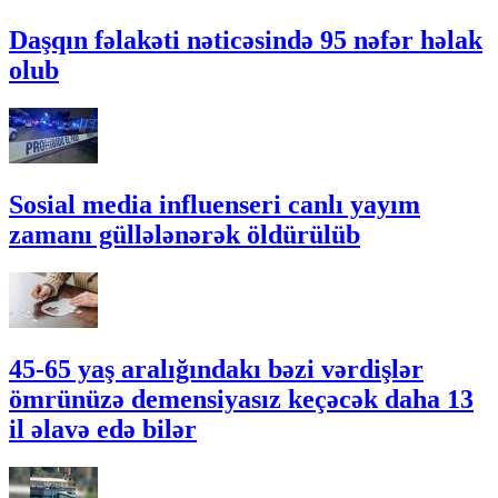
Daşqın fəlakəti nəticəsində 95 nəfər həlak
olub
Sosial media influenseri canlı yayım
zamanı güllələnərək öldürülüb
45-65 yaş aralığındakı bəzi vərdişlər
ömrünüzə demensiyasız keçəcək daha 13
il əlavə edə bilər