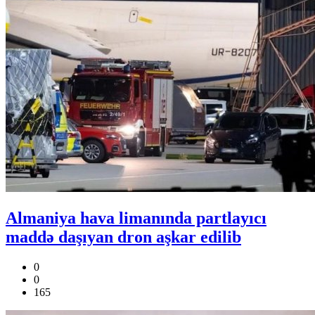
Almaniya hava limanında partlayıcı
maddə daşıyan dron aşkar edilib
0
0
165