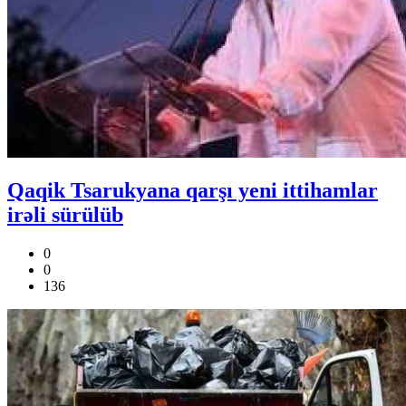
Qaqik Tsarukyana qarşı yeni ittihamlar
irəli sürülüb
0
0
136