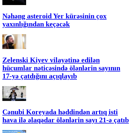
Nəhəng asteroid Yer kürəsinin çox
yaxınlığından keçəcək
Zelenski Kiyev vilayətinə edilən
hücumlar nəticəsində ölənlərin sayının
17-yə çatdığını açıqlayıb
Cənubi Koreyada həddindən artıq isti
hava ilə əlaqədar ölənlərin sayı 21-ə çatıb