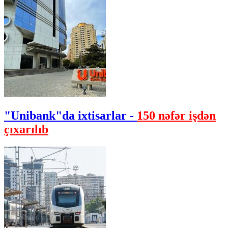
"Unibank"da ixtisarlar -
150 nəfər işdən
çıxarılıb