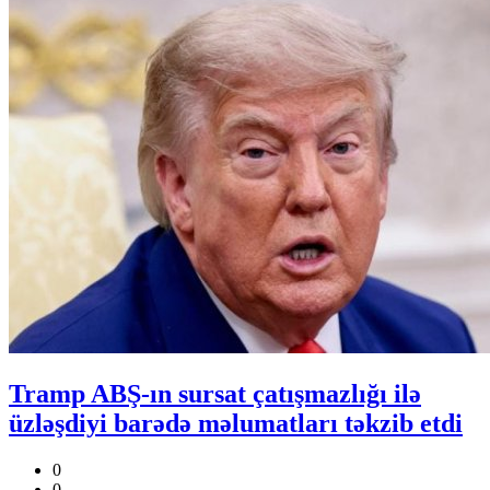
Tramp ABŞ-ın sursat çatışmazlığı ilə
üzləşdiyi barədə məlumatları təkzib etdi
0
0