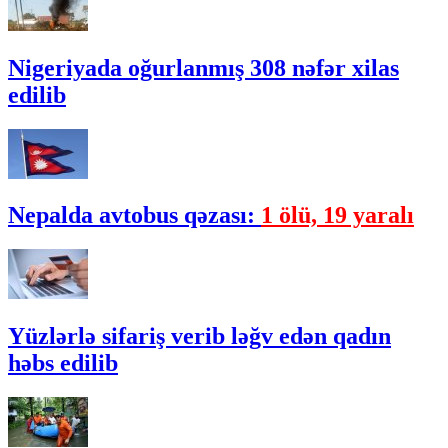
Nigeriyada oğurlanmış 308 nəfər xilas
edilib
Nepalda avtobus qəzası:
1 ölü, 19 yaralı
Yüzlərlə sifariş verib ləğv edən qadın
həbs edilib