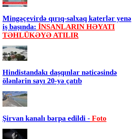
Mingəçevirdə qırıq-salxaq katerlər yenə
iş başında:
İNSANLARIN HƏYATI
TƏHLÜKƏYƏ ATILIR
Hindistandakı daşqınlar nəticəsində
ölənlərin sayı 20-yə çatıb
Şirvan kanalı bərpa edildi -
Foto