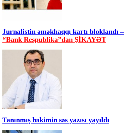
Jurnalistin əməkhaqqı kartı bloklandı –
“Bank Respublika”dan ŞİKAYƏT
Tanınmış həkimin səs yazısı yayıldı