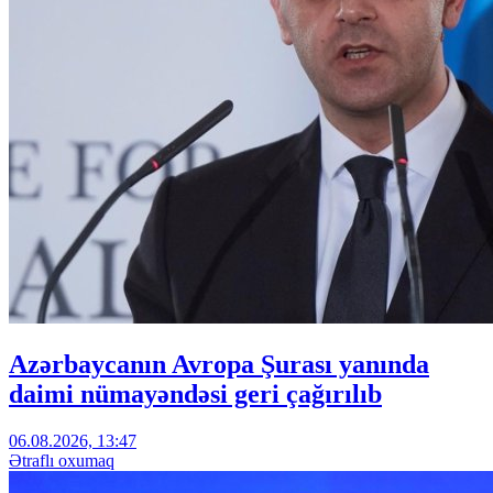
Azərbaycanın Avropa Şurası yanında
daimi nümayəndəsi geri çağırılıb
06.08.2026, 13:47
Ətraflı oxumaq