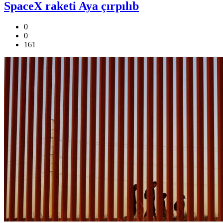
SpaceX raketi Aya çırpılıb
0
0
161