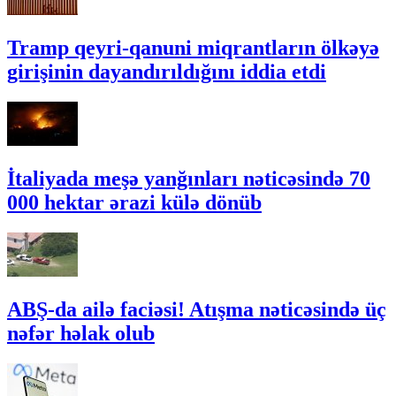
Tramp qeyri-qanuni miqrantların ölkəyə
girişinin dayandırıldığını iddia etdi
İtaliyada meşə yanğınları nəticəsində 70
000 hektar ərazi külə dönüb
ABŞ-da ailə faciəsi! Atışma nəticəsində üç
nəfər həlak olub