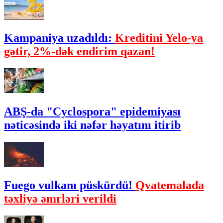
Kampaniya uzadıldı:
Kreditini Yelo-ya
gətir, 2%-dək endirim qazan!
ABŞ-da "Cyclospora" epidemiyası
nəticəsində iki nəfər həyatını itirib
Fuego vulkanı püskürdü!
Qvatemalada
təxliyə əmrləri verildi