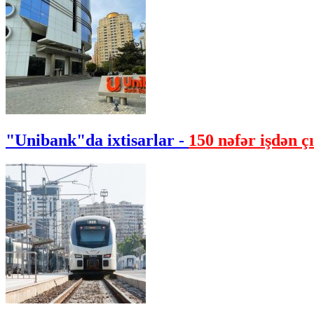
"Unibank"da ixtisarlar -
150 nəfər işdən çı