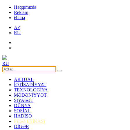
Haqqımızda
Reklam
Əlaqə
AZ
RU
RU
AKTUAL
İQTİSADİYYAT
TEXNOLOGİYA
MƏDƏNİYYƏT
SİYASƏT
DÜNYA
SOSİAL
HADİSƏ
PEŞƏ ETİKASI
DİGƏR