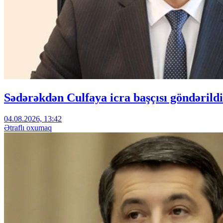
Sədərəkdən Culfaya icra başçısı göndərildi
04.08.2026, 13:42
Ətraflı oxumaq