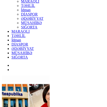
MARAQLI
TƏHLİL
İdman
DİASPOR
ƏDƏBİYYAT
MÜSAHİBƏ
SIĞORTA
MARAQLI
TƏHLİL
İdman
DİASPOR
ƏDƏBİYYAT
MÜSAHİBƏ
SIĞORTA