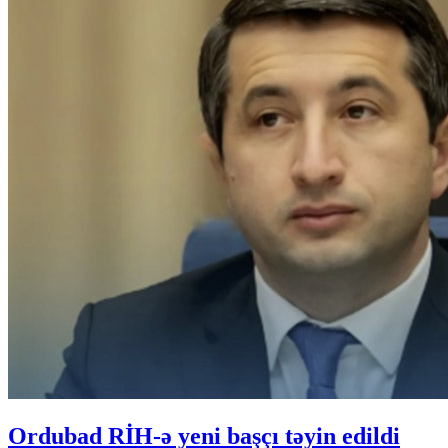
Ordubad RİH-ə yeni başçı təyin edildi