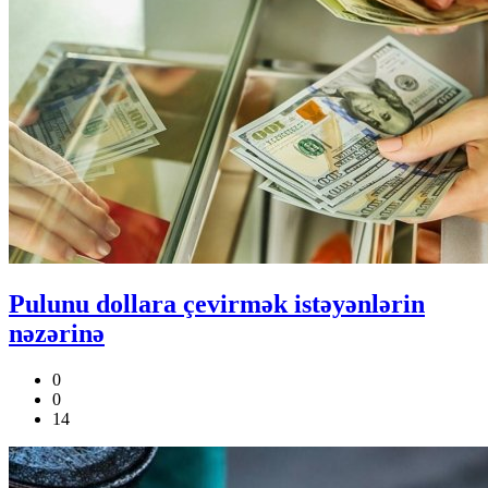
Pulunu dollara çevirmək istəyənlərin
nəzərinə
0
0
14