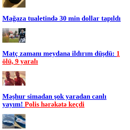
Mağaza tualetində 30 min dollar tapıldı
Matç zamanı meydana ildırım düşdü:
1
ölü, 9 yaralı
Məşhur simadan şok yaradan canlı
yayım!
Polis hərəkətə keçdi