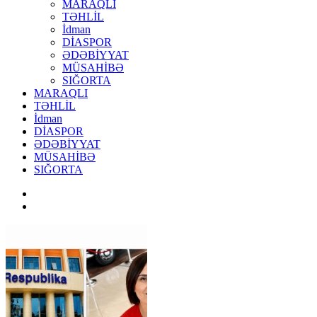
MARAQLI
TƏHLİL
İdman
DİASPOR
ƏDƏBİYYAT
MÜSAHİBƏ
SIĞORTA
MARAQLI
TƏHLİL
İdman
DİASPOR
ƏDƏBİYYAT
MÜSAHİBƏ
SIĞORTA