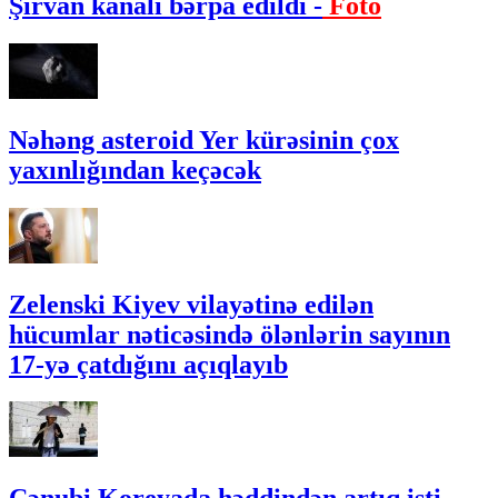
Şirvan kanalı bərpa edildi -
Foto
Nəhəng asteroid Yer kürəsinin çox
yaxınlığından keçəcək
Zelenski Kiyev vilayətinə edilən
hücumlar nəticəsində ölənlərin sayının
17-yə çatdığını açıqlayıb