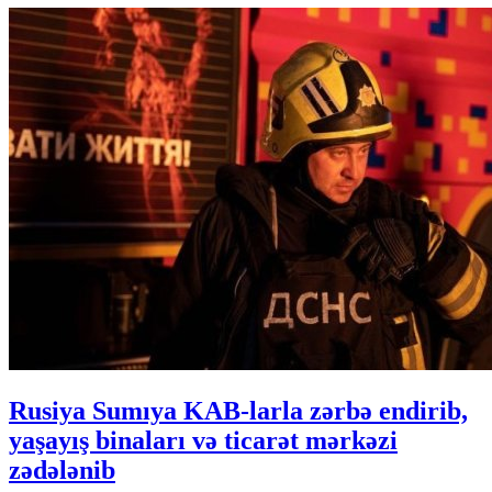
Rusiya Sumıya KAB-larla zərbə endirib,
yaşayış binaları və ticarət mərkəzi
zədələnib