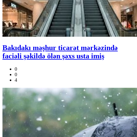
Bakıdakı məşhur ticarət mərkəzində
faciəli şəkildə ölən şəxs usta imiş
0
0
4