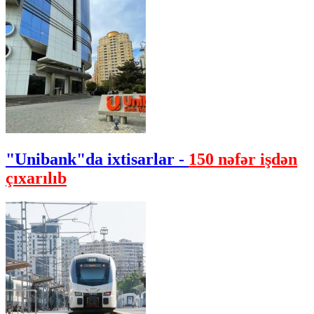
"Unibank"da ixtisarlar -
150 nəfər işdən
çıxarılıb