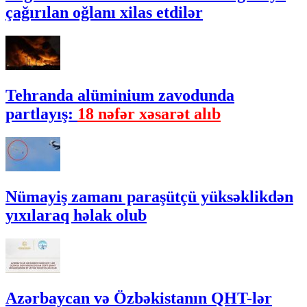
çağırılan oğlanı xilas etdilər
Tehranda alüminium zavodunda
partlayış:
18 nəfər xəsarət alıb
Nümayiş zamanı paraşütçü yüksəklikdən
yıxılaraq həlak olub
Azərbaycan və Özbəkistanın QHT-lər