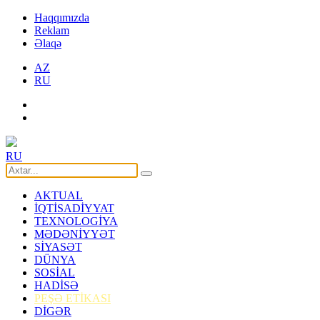
Haqqımızda
Reklam
Əlaqə
AZ
RU
RU
AKTUAL
İQTİSADİYYAT
TEXNOLOGİYA
MƏDƏNİYYƏT
SİYASƏT
DÜNYA
SOSİAL
HADİSƏ
PEŞƏ ETİKASI
DİGƏR