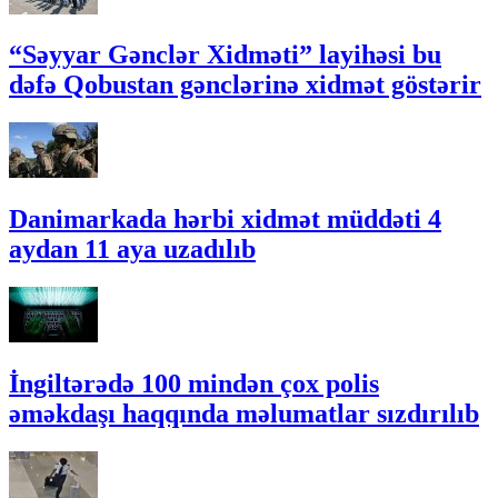
“Səyyar Gənclər Xidməti” layihəsi bu
dəfə Qobustan gənclərinə xidmət göstərir
Danimarkada hərbi xidmət müddəti 4
aydan 11 aya uzadılıb
İngiltərədə 100 mindən çox polis
əməkdaşı haqqında məlumatlar sızdırılıb