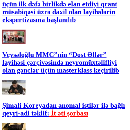
üçün ilk dəfə birlikdə elan etdiyi qrant
müsabiqəsi üzrə daxil olan layihələrin
ekspertizasına başlanılıb
Veysəloğlu MMC”nin “Dost Əllər”
layihəsi çərçivəsində neyromüxtəlifliyi
olan gənclər üçün masterklass keçirilib
Şimali Koreyadan anomal istilər ilə bağlı
qeyri-adi təklif:
İt əti şorbası