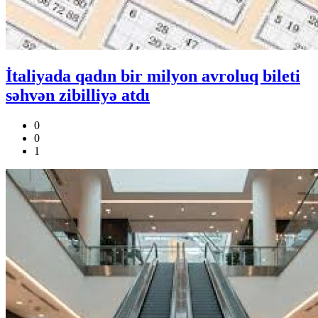
İtaliyada qadın bir milyon avroluq bileti
səhvən zibilliyə atdı
0
0
1