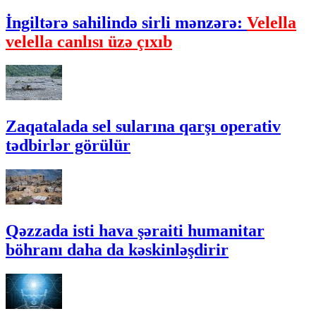
İngiltərə sahilində sirli mənzərə:
Velella
velella canlısı üzə çıxıb
Zaqatalada sel sularına qarşı operativ
tədbirlər görülür
Qəzzada isti hava şəraiti humanitar
böhranı daha da kəskinləşdirir