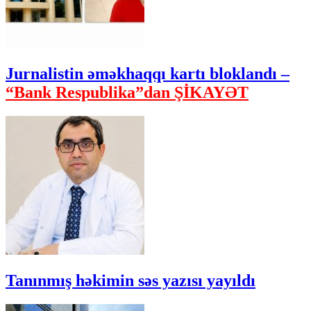
Jurnalistin əməkhaqqı kartı bloklandı –
“Bank Respublika”dan ŞİKAYƏT
Tanınmış həkimin səs yazısı yayıldı