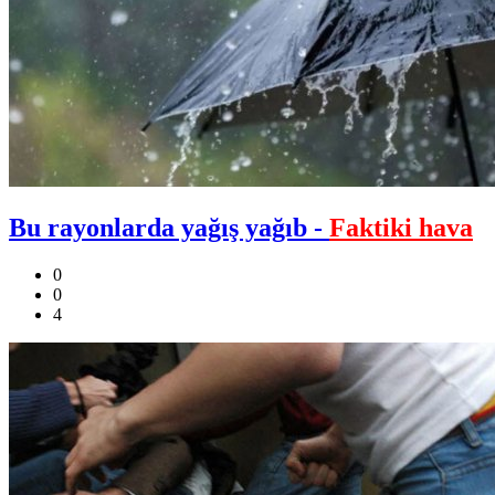
Bu rayonlarda yağış yağıb -
Faktiki hava
0
0
4