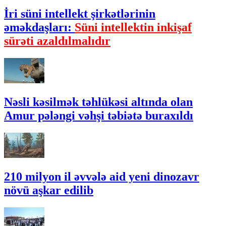
İri süni intellekt şirkətlərinin
əməkdaşları:
Süni intellektin inkişaf
sürəti azaldılmalıdır
Nəsli kəsilmək təhlükəsi altında olan
Amur pələngi vəhşi təbiətə buraxıldı
210 milyon il əvvələ aid yeni dinozavr
növü aşkar edilib