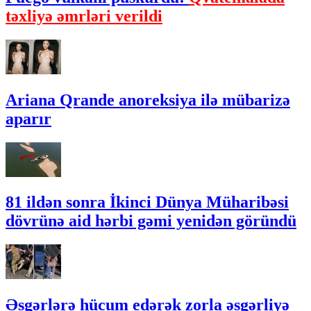
təxliyə əmrləri verildi
Ariana Qrande anoreksiya ilə mübarizə
aparır
81 ildən sonra İkinci Dünya Müharibəsi
dövrünə aid hərbi gəmi yenidən göründü
Əsgərlərə hücum edərək zorla əsgərliyə