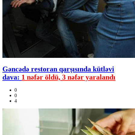
Gəncədə restoran qarşısında kütləvi
dava:
1 nəfər öldü, 3 nəfər yaralandı
0
0
4