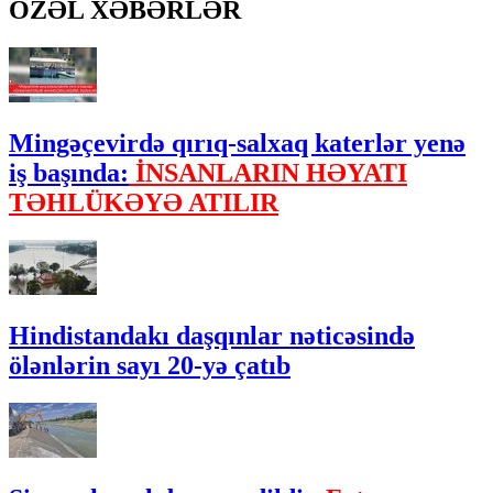
ÖZƏL XƏBƏRLƏR
Mingəçevirdə qırıq-salxaq katerlər yenə
iş başında:
İNSANLARIN HƏYATI
TƏHLÜKƏYƏ ATILIR
Hindistandakı daşqınlar nəticəsində
ölənlərin sayı 20-yə çatıb