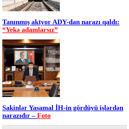
Tanınmış aktyor ADY-dan narazı qaldı:
“Yekə adamlarsız”
Sakinlər Yasamal İH-in gördüyü işlərdən
narazıdır –
Foto