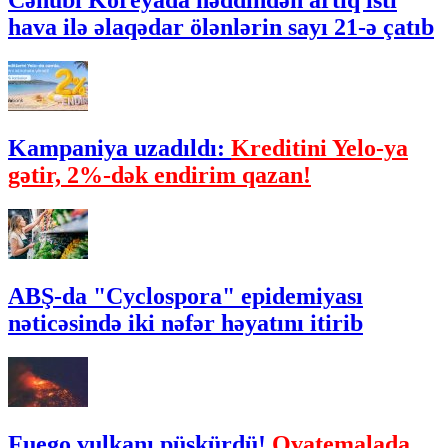
Cənubi Koreyada həddindən artıq isti
hava ilə əlaqədar ölənlərin sayı 21-ə çatıb
Kampaniya uzadıldı:
Kreditini Yelo-ya
gətir, 2%-dək endirim qazan!
ABŞ-da "Cyclospora" epidemiyası
nəticəsində iki nəfər həyatını itirib
Fuego vulkanı püskürdü!
Qvatemalada