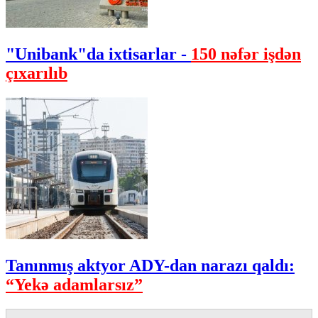
"Unibank"da ixtisarlar -
150 nəfər işdən
çıxarılıb
Tanınmış aktyor ADY-dan narazı qaldı:
“Yekə adamlarsız”