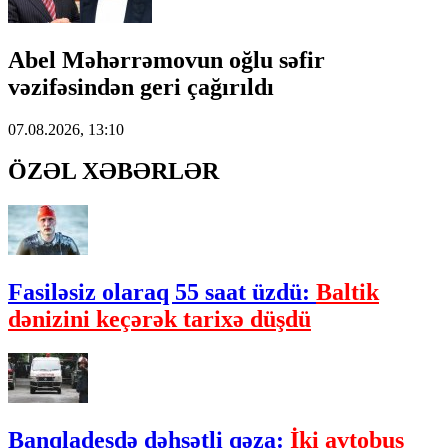
Abel Məhərrəmovun oğlu səfir
vəzifəsindən geri çağırıldı
07.08.2026, 13:10
ÖZƏL XƏBƏRLƏR
Fasiləsiz olaraq 55 saat üzdü:
Baltik
dənizini keçərək tarixə düşdü
Banqladeşdə dəhşətli qəza:
İki avtobus