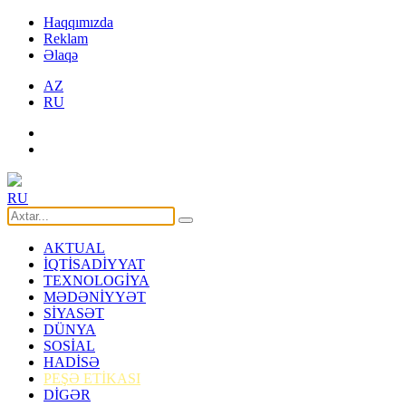
Haqqımızda
Reklam
Əlaqə
AZ
RU
RU
AKTUAL
İQTİSADİYYAT
TEXNOLOGİYA
MƏDƏNİYYƏT
SİYASƏT
DÜNYA
SOSİAL
HADİSƏ
PEŞƏ ETİKASI
DİGƏR