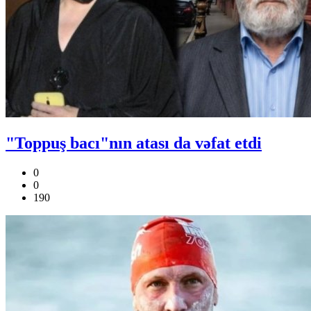
"Toppuş bacı"nın atası da vəfat etdi
0
0
190