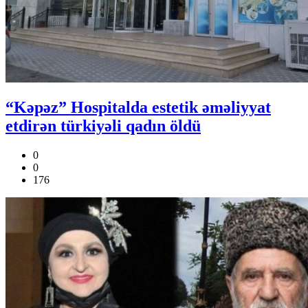
“Kəpəz” Hospitalda estetik əməliyyat
etdirən türkiyəli qadın öldü
0
0
176