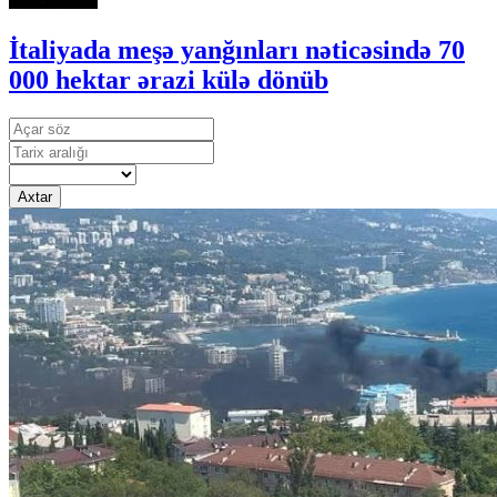
İtaliyada meşə yanğınları nəticəsində 70
000 hektar ərazi külə dönüb
Axtar