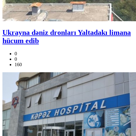
Ukrayna dəniz dronları Yaltadakı limana
hücum edib
0
0
160