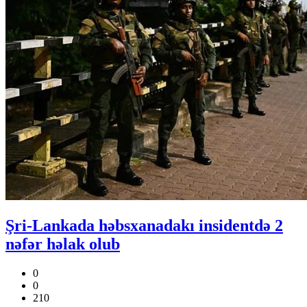
Şri-Lankada həbsxanadakı insidentdə 2
nəfər həlak olub
0
0
210