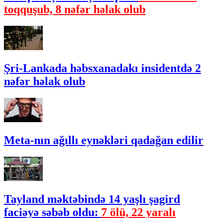
toqquşub, 8 nəfər həlak olub
Şri-Lankada həbsxanadakı insidentdə 2
nəfər həlak olub
Meta-nın ağıllı eynəkləri qadağan edilir
Tayland məktəbində 14 yaşlı şagird
faciəyə səbəb oldu:
7 ölü, 22 yaralı