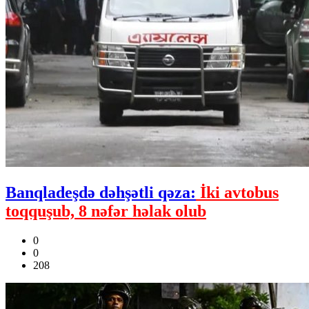
Banqladeşdə dəhşətli qəza:
İki avtobus
toqquşub, 8 nəfər həlak olub
0
0
208