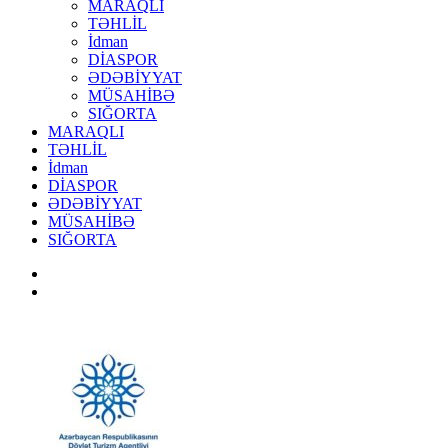
MARAQLI
TƏHLİL
İdman
DİASPOR
ƏDƏBİYYAT
MÜSAHİBƏ
SIĞORTA
MARAQLI
TƏHLİL
İdman
DİASPOR
ƏDƏBİYYAT
MÜSAHİBƏ
SIĞORTA