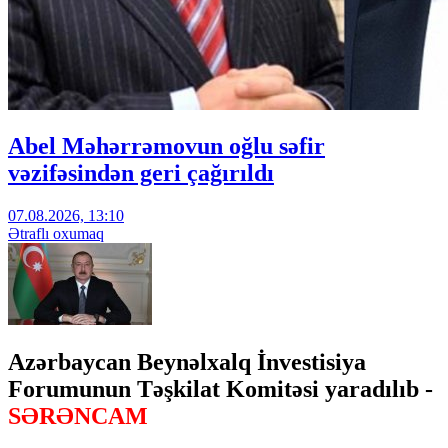
Abel Məhərrəmovun oğlu səfir
vəzifəsindən geri çağırıldı
07.08.2026, 13:10
Ətraflı oxumaq
Azərbaycan Beynəlxalq İnvestisiya
Forumunun Təşkilat Komitəsi yaradılıb -
SƏRƏNCAM