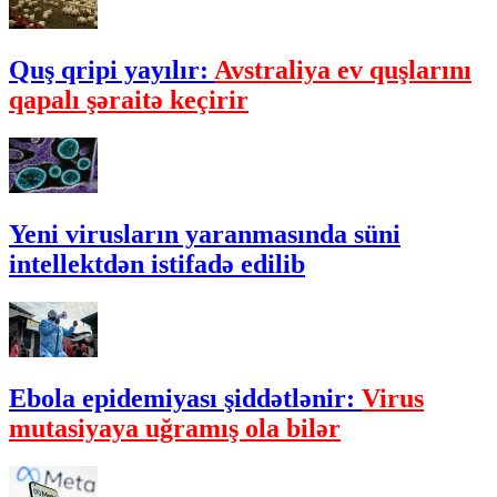
Quş qripi yayılır:
Avstraliya ev quşlarını
qapalı şəraitə keçirir
Yeni virusların yaranmasında süni
intellektdən istifadə edilib
Ebola epidemiyası şiddətlənir:
Virus
mutasiyaya uğramış ola bilər