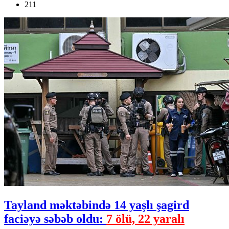
211
Tayland məktəbində 14 yaşlı şagird
faciəyə səbəb oldu:
7 ölü, 22 yaralı