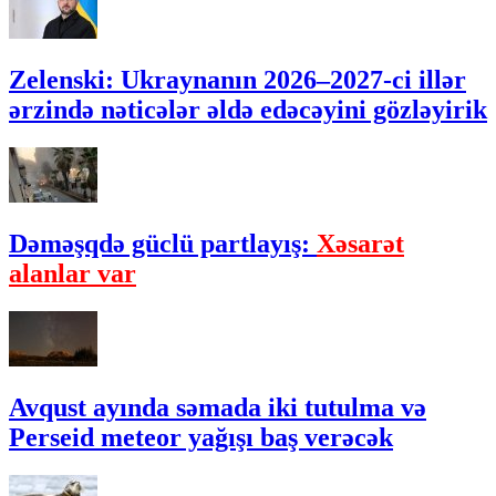
Zelenski: Ukraynanın 2026–2027-ci illər
ərzində nəticələr əldə edəcəyini gözləyirik
Dəməşqdə güclü partlayış:
Xəsarət
alanlar var
Avqust ayında səmada iki tutulma və
Perseid meteor yağışı baş verəcək