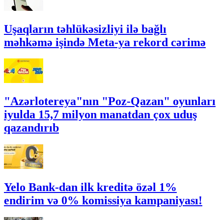
Uşaqların təhlükəsizliyi ilə bağlı
məhkəmə işində Meta-ya rekord cərimə
"Azərlotereya"nın "Poz-Qazan" oyunları
iyulda 15,7 milyon manatdan çox uduş
qazandırıb
Yelo Bank-dan ilk kreditə özəl 1%
endirim və 0% komissiya kampaniyası!