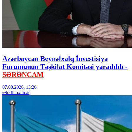
Azərbaycan Beynəlxalq İnvestisiya
Forumunun Təşkilat Komitəsi yaradılıb -
SƏRƏNCAM
07.08.2026, 13:26
Ətraflı oxumaq