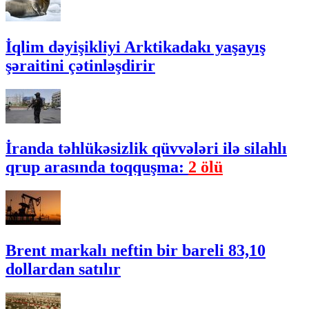
İqlim dəyişikliyi Arktikadakı yaşayış
şəraitini çətinləşdirir
İranda təhlükəsizlik qüvvələri ilə silahlı
qrup arasında toqquşma:
2 ölü
Brent markalı neftin bir bareli 83,10
dollardan satılır