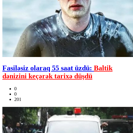
Fasiləsiz olaraq 55 saat üzdü:
Baltik
dənizini keçərək tarixə düşdü
0
0
201