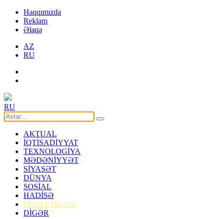
Haqqımızda
Reklam
Əlaqə
AZ
RU
RU
AKTUAL
İQTİSADİYYAT
TEXNOLOGİYA
MƏDƏNİYYƏT
SİYASƏT
DÜNYA
SOSİAL
HADİSƏ
PEŞƏ ETİKASI
DİGƏR