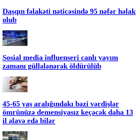
Daşqın fəlakəti nəticəsində 95 nəfər həlak
olub
Sosial media influenseri canlı yayım
zamanı güllələnərək öldürülüb
45-65 yaş aralığındakı bəzi vərdişlər
ömrünüzə demensiyasız keçəcək daha 13
il əlavə edə bilər