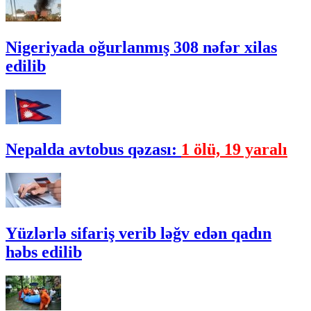
Nigeriyada oğurlanmış 308 nəfər xilas
edilib
Nepalda avtobus qəzası:
1 ölü, 19 yaralı
Yüzlərlə sifariş verib ləğv edən qadın
həbs edilib