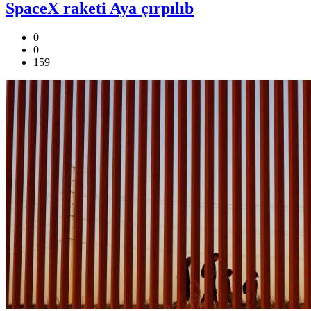
SpaceX raketi Aya çırpılıb
0
0
159