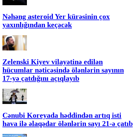
Nəhəng asteroid Yer kürəsinin çox
yaxınlığından keçəcək
Zelenski Kiyev vilayətinə edilən
hücumlar nəticəsində ölənlərin sayının
17-yə çatdığını açıqlayıb
Cənubi Koreyada həddindən artıq isti
hava ilə əlaqədar ölənlərin sayı 21-ə çatıb