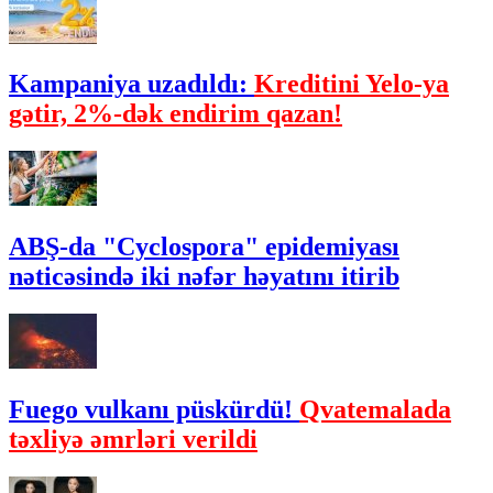
Kampaniya uzadıldı:
Kreditini Yelo-ya
gətir, 2%-dək endirim qazan!
ABŞ-da "Cyclospora" epidemiyası
nəticəsində iki nəfər həyatını itirib
Fuego vulkanı püskürdü!
Qvatemalada
təxliyə əmrləri verildi