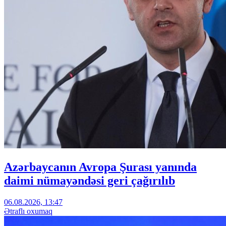
Azərbaycanın Avropa Şurası yanında
daimi nümayəndəsi geri çağırılıb
06.08.2026, 13:47
Ətraflı oxumaq