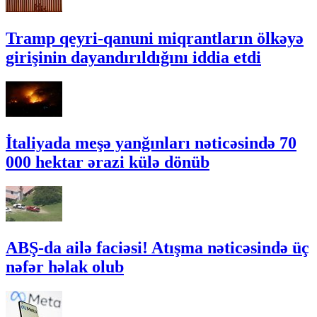
Tramp qeyri-qanuni miqrantların ölkəyə
girişinin dayandırıldığını iddia etdi
İtaliyada meşə yanğınları nəticəsində 70
000 hektar ərazi külə dönüb
ABŞ-da ailə faciəsi! Atışma nəticəsində üç
nəfər həlak olub