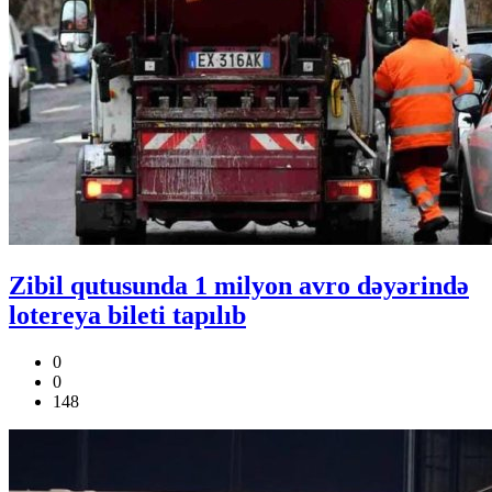
Zibil qutusunda 1 milyon avro dəyərində
lotereya bileti tapılıb
0
0
148