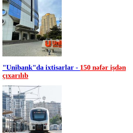
"Unibank"da ixtisarlar -
150 nəfər işdən
çıxarılıb