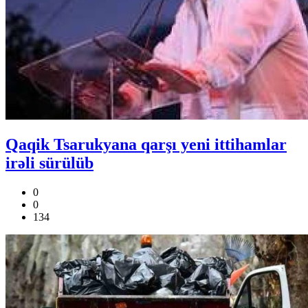
Qaqik Tsarukyana qarşı yeni ittihamlar
irəli sürülüb
0
0
134