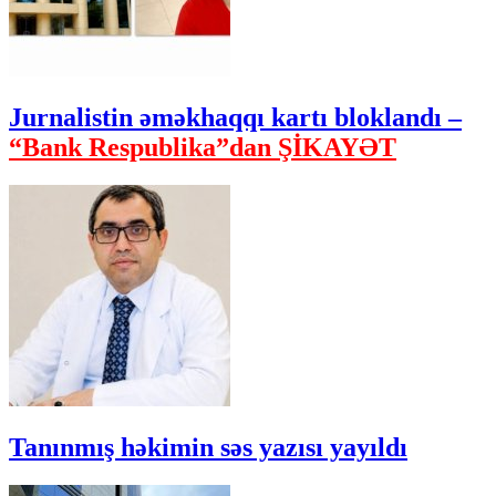
Jurnalistin əməkhaqqı kartı bloklandı –
“Bank Respublika”dan ŞİKAYƏT
Tanınmış həkimin səs yazısı yayıldı