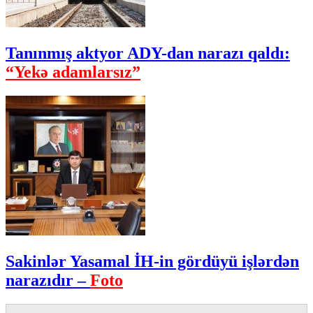
Tanınmış aktyor ADY-dan narazı qaldı:
“Yekə adamlarsız”
Sakinlər Yasamal İH-in gördüyü işlərdən
narazıdır –
Foto