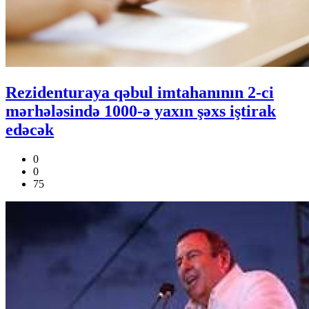
Rezidenturaya qəbul imtahanının 2-ci
mərhələsində 1000-ə yaxın şəxs iştirak
edəcək
0
0
75