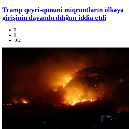
Tramp qeyri-qanuni miqrantların ölkəyə
girişinin dayandırıldığını iddia etdi
0
0
102