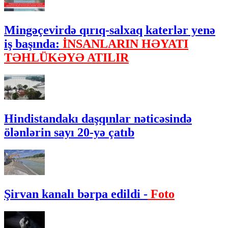
Mingəçevirdə qırıq-salxaq katerlər yenə
iş başında:
İNSANLARIN HƏYATI
TƏHLÜKƏYƏ ATILIR
Hindistandakı daşqınlar nəticəsində
ölənlərin sayı 20-yə çatıb
Şirvan kanalı bərpa edildi -
Foto