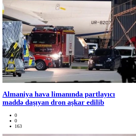
Almaniya hava limanında partlayıcı
maddə daşıyan dron aşkar edilib
0
0
163