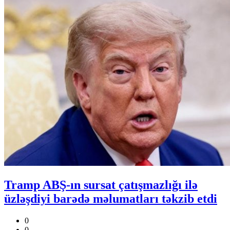
Tramp ABŞ-ın sursat çatışmazlığı ilə
üzləşdiyi barədə məlumatları təkzib etdi
0
0