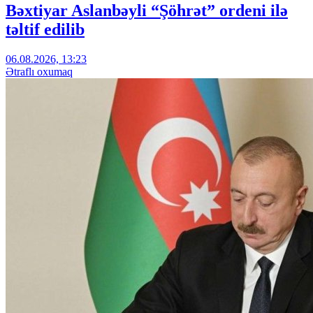
Bəxtiyar Aslanbəyli “Şöhrət” ordeni ilə
təltif edilib
06.08.2026, 13:23
Ətraflı oxumaq