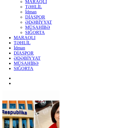
MARAQLI
TƏHLİL
İdman
DİASPOR
ƏDƏBİYYAT
MÜSAHİBƏ
SIĞORTA
MARAQLI
TƏHLİL
İdman
DİASPOR
ƏDƏBİYYAT
MÜSAHİBƏ
SIĞORTA