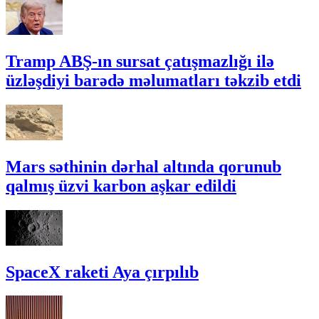
Tramp ABŞ-ın sursat çatışmazlığı ilə
üzləşdiyi barədə məlumatları təkzib etdi
Mars səthinin dərhal altında qorunub
qalmış üzvi karbon aşkar edildi
SpaceX raketi Aya çırpılıb