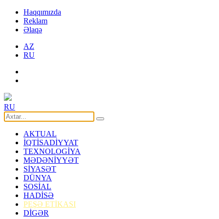
Haqqımızda
Reklam
Əlaqə
AZ
RU
RU
AKTUAL
İQTİSADİYYAT
TEXNOLOGİYA
MƏDƏNİYYƏT
SİYASƏT
DÜNYA
SOSİAL
HADİSƏ
PEŞƏ ETİKASI
DİGƏR