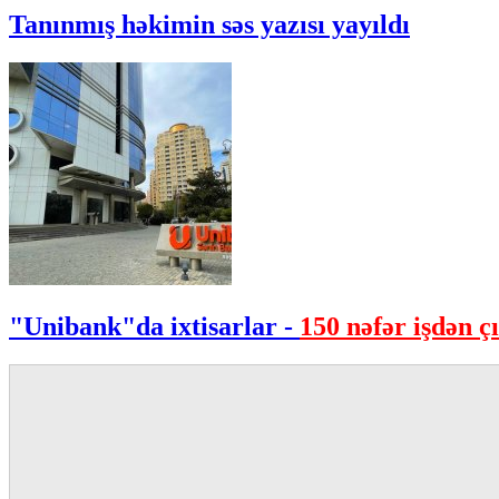
Tanınmış həkimin səs yazısı yayıldı
"Unibank"da ixtisarlar -
150 nəfər işdən çı