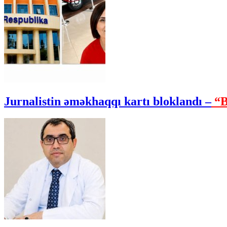
Jurnalistin əməkhaqqı kartı bloklandı –
“B