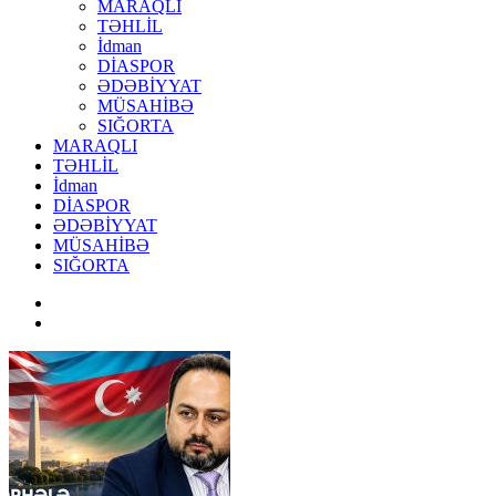
MARAQLI
TƏHLİL
İdman
DİASPOR
ƏDƏBİYYAT
MÜSAHİBƏ
SIĞORTA
MARAQLI
TƏHLİL
İdman
DİASPOR
ƏDƏBİYYAT
MÜSAHİBƏ
SIĞORTA