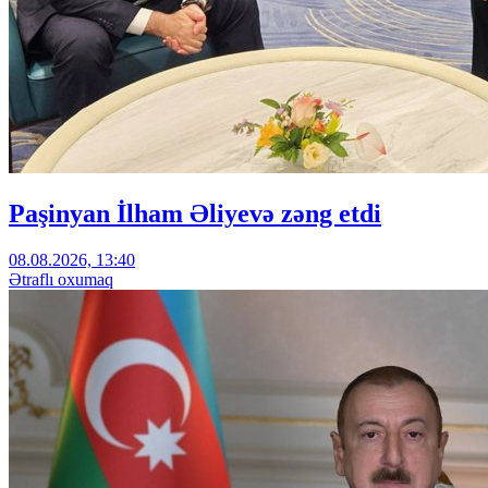
Paşinyan İlham Əliyevə zəng etdi
08.08.2026, 13:40
Ətraflı oxumaq