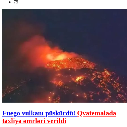
75
Fuego vulkanı püskürdü!
Qvatemalada
təxliyə əmrləri verildi