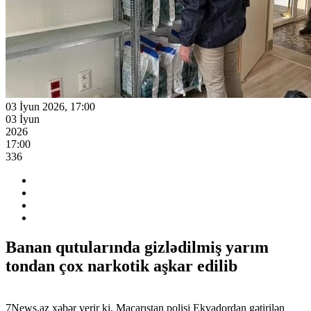
03 İyun 2026, 17:00
03 İyun
2026
17:00
336
Banan qutularında gizlədilmiş yarım
tondan çox narkotik aşkar edilib
7News.az xəbər verir ki, Macarıstan polisi Ekvadordan gətirilən