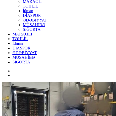
MARAQLI
TƏHLİL
İdman
DİASPOR
ƏDƏBİYYAT
MÜSAHİBƏ
SIĞORTA
MARAQLI
TƏHLİL
İdman
DİASPOR
ƏDƏBİYYAT
MÜSAHİBƏ
SIĞORTA