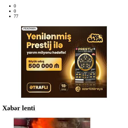
0
0
77
Xəbər lenti