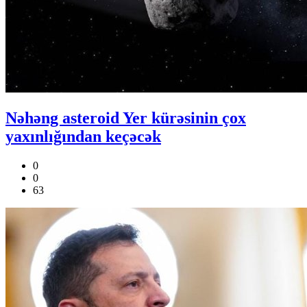
Nəhəng asteroid Yer kürəsinin çox
yaxınlığından keçəcək
0
0
63