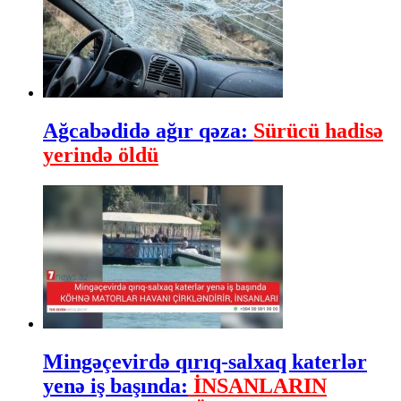
Ağcabədidə ağır qəza:
Sürücü hadisə
yerində öldü
Mingəçevirdə qırıq-salxaq katerlər
yenə iş başında:
İNSANLARIN