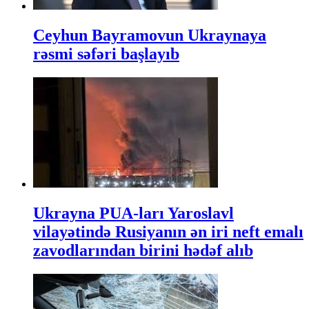
Ceyhun Bayramovun Ukraynaya
rəsmi səfəri başlayıb
Ukrayna PUA-ları Yaroslavl
vilayətində Rusiyanın ən iri neft emalı
zavodlarından birini hədəf alıb