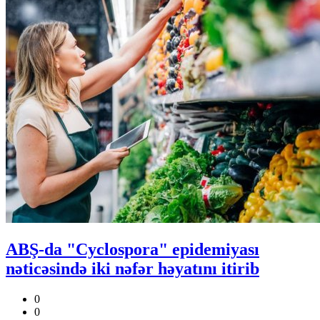
ABŞ-da "Cyclospora" epidemiyası
nəticəsində iki nəfər həyatını itirib
0
0