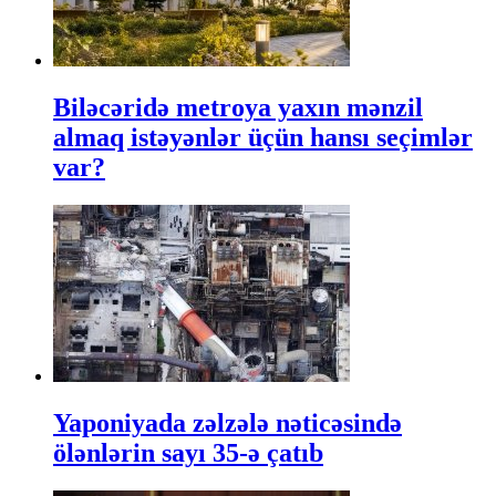
Biləcəridə metroya yaxın mənzil
almaq istəyənlər üçün hansı seçimlər
var?
Yaponiyada zəlzələ nəticəsində
ölənlərin sayı 35-ə çatıb