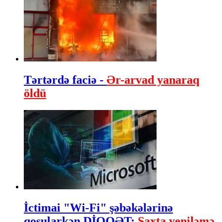
Tərtərdə faciə -
Ər-arvad yanaraq
öldü
İctimai "Wi-Fi" şəbəkələrinə
qoşularkən DİQQƏT:
Saxta yeniləmə