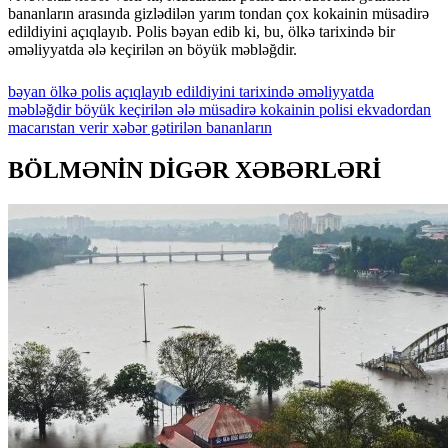
bananların arasında gizlədilən yarım tondan çox kokainin müsadirə
edildiyini açıqlayıb. Polis bəyan edib ki, bu, ölkə tarixində bir
əməliyyatda ələ keçirilən ən böyük məbləğdir.
bəyan
ölkə
polis
açıqlayıb
edildiyini
tarixində
əməliyyatda
məbləğdir
böyük
keçirilən
ələ
müsadirə
kokainin
polisi
ekvadordan
macarıstan
verir
xəbər
gətirilən
bananların
BÖLMƏNİN DİGƏR XƏBƏRLƏRİ