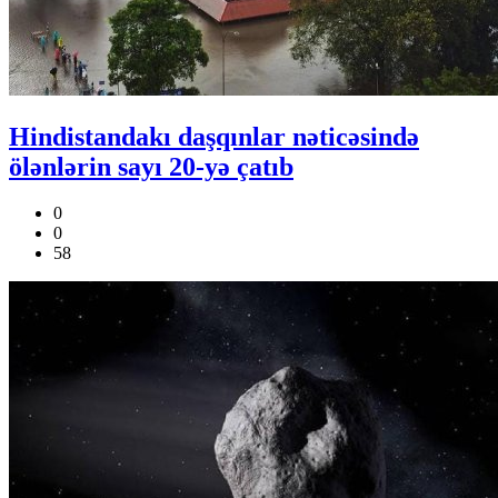
Hindistandakı daşqınlar nəticəsində
ölənlərin sayı 20-yə çatıb
0
0
58