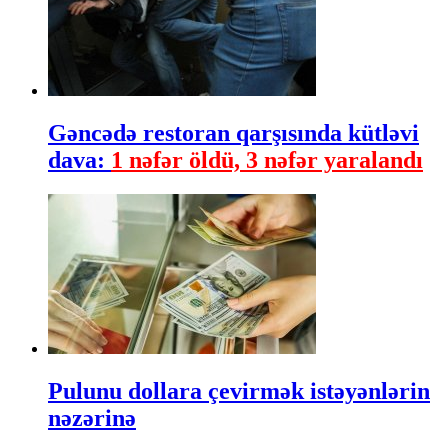
Gəncədə restoran qarşısında kütləvi
dava:
1 nəfər öldü, 3 nəfər yaralandı
Pulunu dollara çevirmək istəyənlərin
nəzərinə