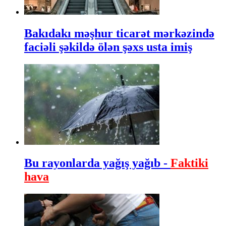
Bakıdakı məşhur ticarət mərkəzində
faciəli şəkildə ölən şəxs usta imiş
Bu rayonlarda yağış yağıb -
Faktiki
hava