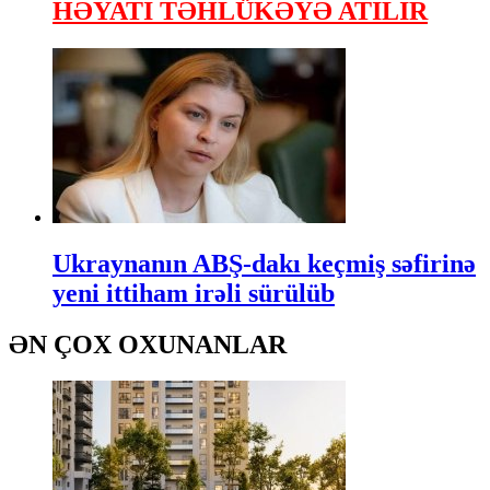
HƏYATI TƏHLÜKƏYƏ ATILIR
Ukraynanın ABŞ-dakı keçmiş səfirinə
yeni ittiham irəli sürülüb
ƏN ÇOX OXUNANLAR