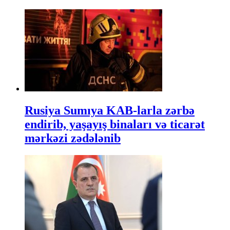
Rusiya Sumıya KAB-larla zərbə
endirib, yaşayış binaları və ticarət
mərkəzi zədələnib