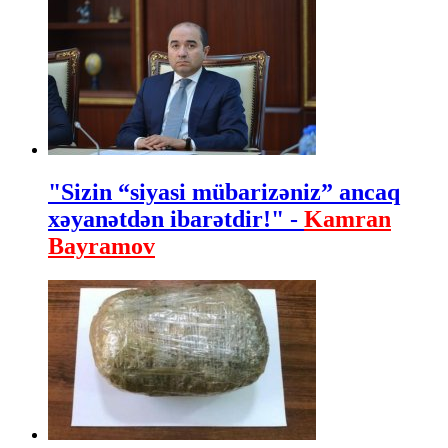
"Sizin “siyasi mübarizəniz” ancaq
xəyanətdən ibarətdir!" -
Kamran
Bayramov