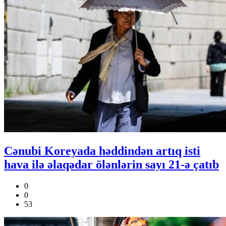
Cənubi Koreyada həddindən artıq isti
hava ilə əlaqədar ölənlərin sayı 21-ə çatıb
0
0
53