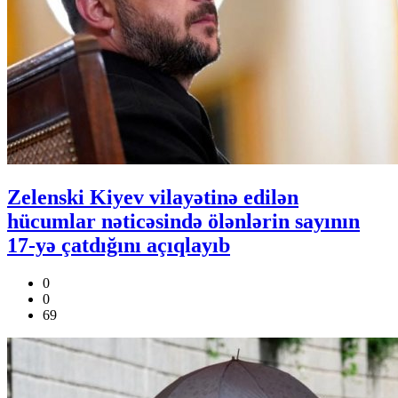
Zelenski Kiyev vilayətinə edilən
hücumlar nəticəsində ölənlərin sayının
17-yə çatdığını açıqlayıb
0
0
69