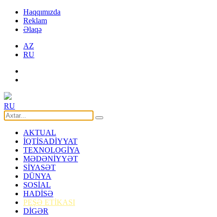
Haqqımızda
Reklam
Əlaqə
AZ
RU
RU
AKTUAL
İQTİSADİYYAT
TEXNOLOGİYA
MƏDƏNİYYƏT
SİYASƏT
DÜNYA
SOSİAL
HADİSƏ
PEŞƏ ETİKASI
DİGƏR