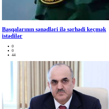
Başqalarının sənədləri ilə sərhədi keçmək
istədilər
0
0
44