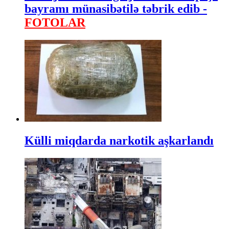
bayramı münasibətilə təbrik edib -
FOTOLAR
Külli miqdarda narkotik aşkarlandı