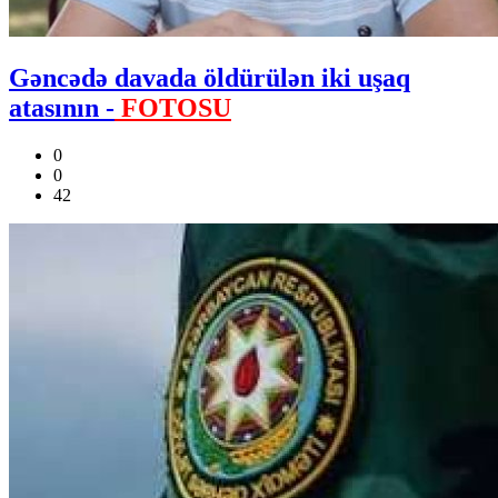
Gəncədə davada öldürülən iki uşaq
atasının -
FOTOSU
0
0
42