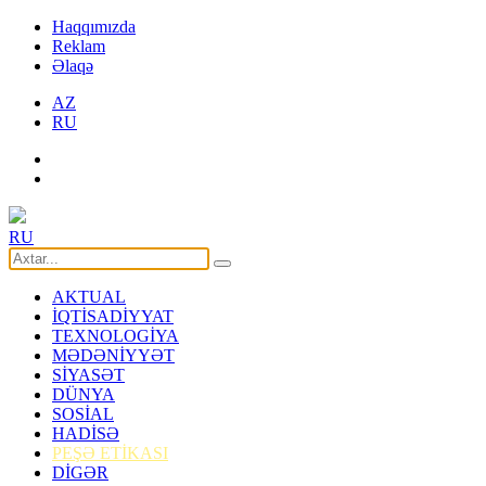
Haqqımızda
Reklam
Əlaqə
AZ
RU
RU
AKTUAL
İQTİSADİYYAT
TEXNOLOGİYA
MƏDƏNİYYƏT
SİYASƏT
DÜNYA
SOSİAL
HADİSƏ
PEŞƏ ETİKASI
DİGƏR