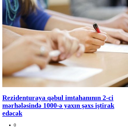
Rezidenturaya qəbul imtahanının 2-ci
mərhələsində 1000-ə yaxın şəxs iştirak
edəcək
0