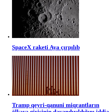
SpaceX raketi Aya çırpılıb
Tramp qeyri-qanuni miqrantların
ölkəyə girişinin dayandırıldığını iddia