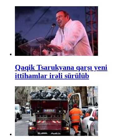
Qaqik Tsarukyana qarşı yeni
ittihamlar irəli sürülüb