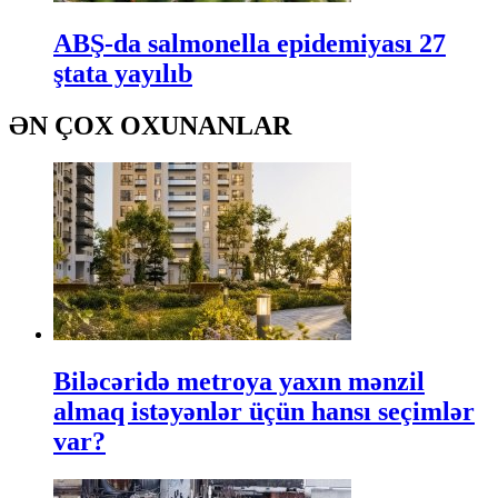
ABŞ-da salmonella epidemiyası 27
ştata yayılıb
ƏN ÇOX OXUNANLAR
Biləcəridə metroya yaxın mənzil
almaq istəyənlər üçün hansı seçimlər
var?