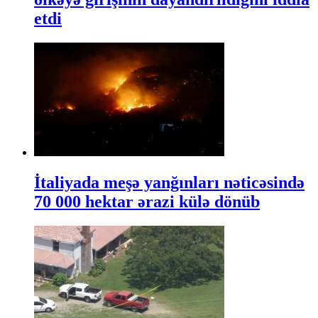
etdi
İtaliyada meşə yanğınları nəticəsində
70 000 hektar ərazi külə dönüb