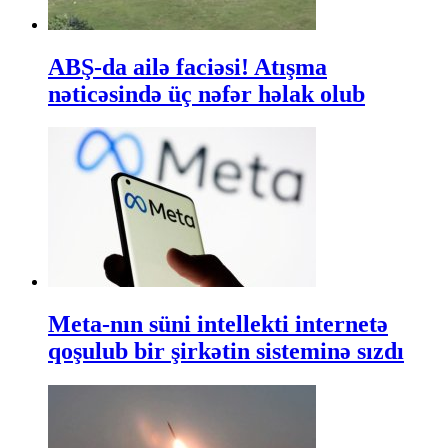
ABŞ-da ailə faciəsi! Atışma
nəticəsində üç nəfər həlak olub
Meta-nın süni intellekti internetə
qoşulub bir şirkətin sisteminə sızdı