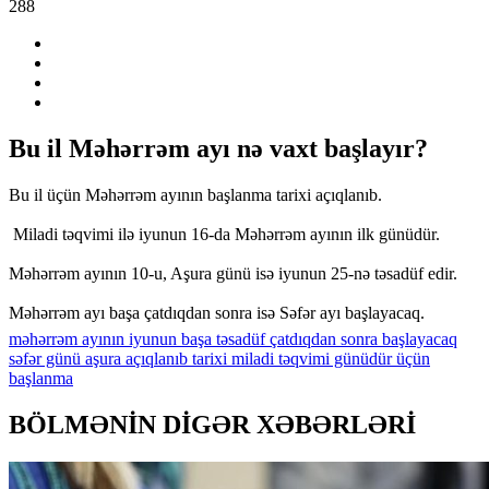
288
Bu il Məhərrəm ayı nə vaxt başlayır?
Bu il üçün Məhərrəm ayının başlanma tarixi açıqlanıb.
Miladi təqvimi ilə iyunun 16-da Məhərrəm ayının ilk günüdür.
Məhərrəm ayının 10-u, Aşura günü isə iyunun 25-nə təsadüf edir.
Məhərrəm ayı başa çatdıqdan sonra isə Səfər ayı başlayacaq.
məhərrəm
ayının
iyunun
başa
təsadüf
çatdıqdan
sonra
başlayacaq
səfər
günü
aşura
açıqlanıb
tarixi
miladi
təqvimi
günüdür
üçün
başlanma
BÖLMƏNİN DİGƏR XƏBƏRLƏRİ