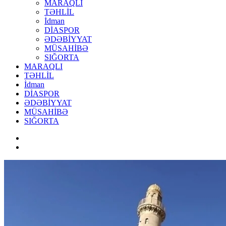
MARAQLI
TƏHLİL
İdman
DİASPOR
ƏDƏBİYYAT
MÜSAHİBƏ
SIĞORTA
MARAQLI
TƏHLİL
İdman
DİASPOR
ƏDƏBİYYAT
MÜSAHİBƏ
SIĞORTA