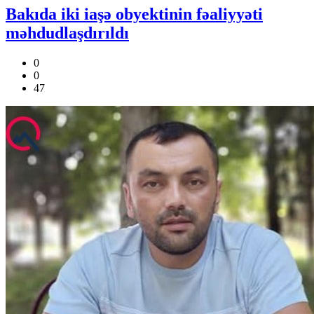
Bakıda iki iaşə obyektinin fəaliyyəti
məhdudlaşdırıldı
0
0
47