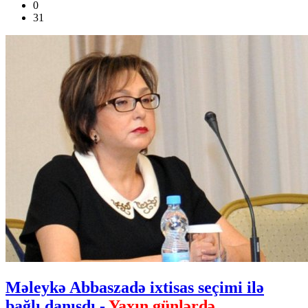
0
31
Məleykə Abbaszadə ixtisas seçimi ilə
bağlı danışdı -
Yaxın günlərdə...