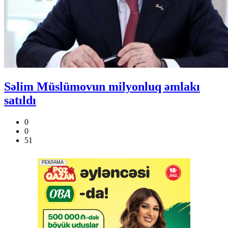
Səlim Müslümovun milyonluq əmlakı
satıldı
0
0
51