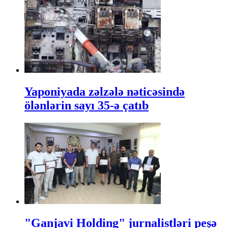
Yaponiyada zəlzələ nəticəsində
ölənlərin sayı 35-ə çatıb
"Ganjavi Holding" jurnalistləri peşə