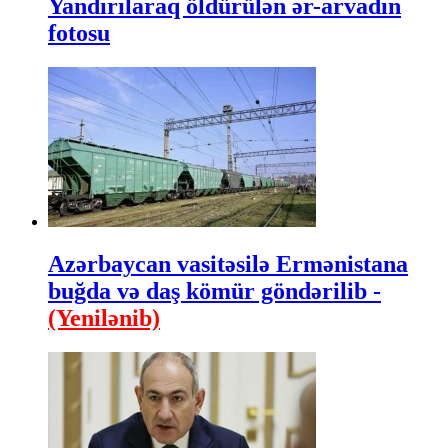
Yandırılaraq öldürülən ər-arvadın
fotosu
Azərbaycan vasitəsilə Ermənistana
buğda və daş kömür göndərilib -
(Yenilənib)