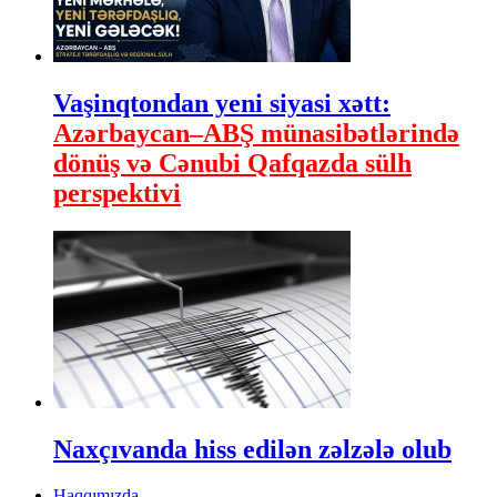
Vaşinqtondan yeni siyasi xətt:
Azərbaycan–ABŞ münasibətlərində
dönüş və Cənubi Qafqazda sülh
perspektivi
Naxçıvanda hiss edilən zəlzələ olub
Haqqımızda