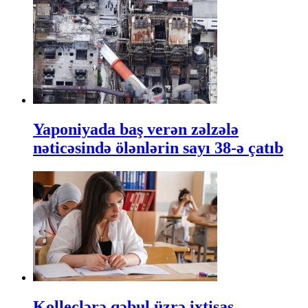
Yaponiyada baş verən zəlzələ
nəticəsində ölənlərin sayı 38-ə çatıb
Kolleclərə qəbul üzrə ixtisas