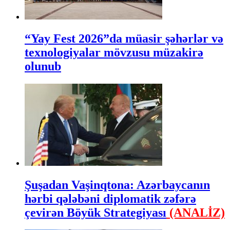
“Yay Fest 2026”da müasir şəhərlər və
texnologiyalar mövzusu müzakirə
olunub
Şuşadan Vaşinqtona: Azərbaycanın
hərbi qələbəni diplomatik zəfərə
çevirən Böyük Strategiyası
(ANALİZ)