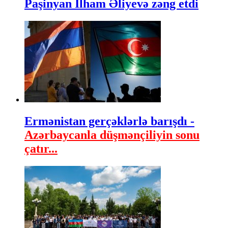
Paşinyan İlham Əliyevə zəng etdi
Ermənistan gerçəklərlə barışdı -
Azərbaycanla düşmənçiliyin sonu
çatır...