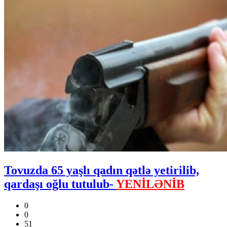
Tovuzda 65 yaşlı qadın qətlə yetirilib,
qardaşı oğlu tutulub-
YENİLƏNİB
0
0
51