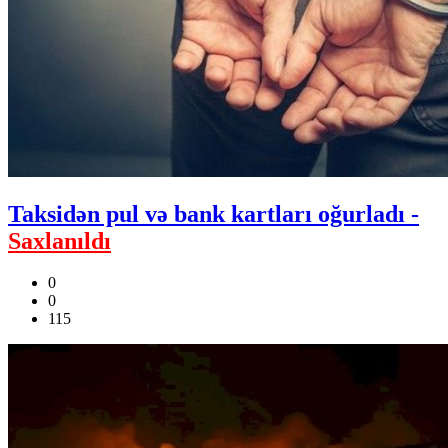
Taksidən pul və bank kartları oğurladı -
Saxlanıldı
0
0
115