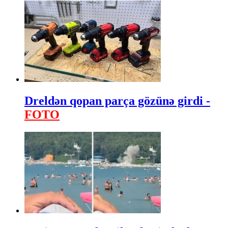
Dreldən qopan parça gözünə girdi -
FOTO