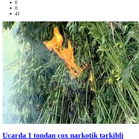
0
0
41
Ucarda 1 tondan çox narkotik tərkibli