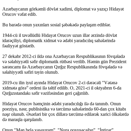
Azərbaycanın görkəmli dövlət xadimi, diplomat və yazıçı Hidayət
Orucov vəfat edib.
Bu barədə onun yaxınları sosial şəbəkədə paylaşım ediblər.
1944-cü il təvəllüdlü Hidayət Orucov uzun illər ərzində dövlət
idarəçiliyi, diplomatik xidmət və ədəbi yaradıcılıq sahələrində
fəaliyyət göstərib.
27 dekabr 2012-ci ildə ona Azərbaycan Respublikasının fövqəladə
və səlahiyyətli səfir diplomatik rütbəsi verilib. Həmin gün Prezident
sərəncamı ilə Azərbaycanın Qırğız Respublikasında fövqəladə və
səlahiyyətli səfiri təyin olunub.
2019-cu ilin iyul ayında Hidayət Orucov 2-ci dərəcəli "Vətənə
xidmətə görə” ordeni ilə təltif edilib. O, 2021-ci il oktyabrın 6-da
Qırğızıstandakı səfir vəzifəsindən geri çağırılıb.
Hidayət Orucov həmçinin ədəbi yaradıcılığı ilə də tanınıb. Onun
poeziya, nəsr, publisistika və tərcümə sahələrində 60-dan çox kitabı
nəşr olunub. Əsərləri bir çox dillərə tərcümə edilərək xarici ölkələrdə
də maraqla qarşılanıb.
Onun "Mən belə yaşayıram”, "Nura qovuşacağıq”, "İntizar”,