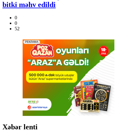
bitki məhv edildi
0
0
52
Xəbər lenti