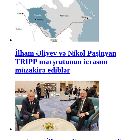
İlham Əliyev və Nikol Paşinyan
TRIPP marşrutunun icrasını
müzakirə ediblər