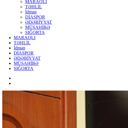
MARAQLI
TƏHLİL
İdman
DİASPOR
ƏDƏBİYYAT
MÜSAHİBƏ
SIĞORTA
MARAQLI
TƏHLİL
İdman
DİASPOR
ƏDƏBİYYAT
MÜSAHİBƏ
SIĞORTA