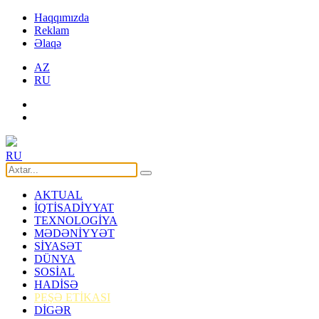
Haqqımızda
Reklam
Əlaqə
AZ
RU
RU
AKTUAL
İQTİSADİYYAT
TEXNOLOGİYA
MƏDƏNİYYƏT
SİYASƏT
DÜNYA
SOSİAL
HADİSƏ
PEŞƏ ETİKASI
DİGƏR