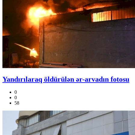
Yandırılaraq öldürülən ər-arvadın fotosu
0
0
58