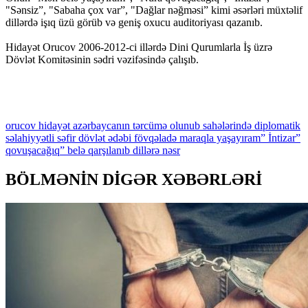
"Sənsiz”, "Sabaha çox var”, "Dağlar nəğməsi” kimi əsərləri müxtəlif
dillərdə işıq üzü görüb və geniş oxucu auditoriyası qazanıb.
Hidayət Orucov 2006-2012-ci illərdə Dini Qurumlarla İş üzrə
Dövlət Komitəsinin sədri vəzifəsində çalışıb.
orucov
hidayət
azərbaycanın
tərcümə
olunub
sahələrində
diplomatik
səlahiyyətli
səfir
dövlət
ədəbi
fövqəladə
maraqla
yaşayıram”
İntizar”
qovuşacağıq”
belə
qarşılanıb
dillərə
nəsr
BÖLMƏNİN DİGƏR XƏBƏRLƏRİ