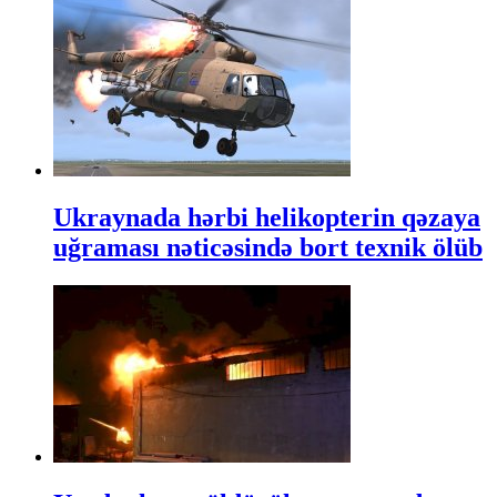
Ukraynada hərbi helikopterin qəzaya
uğraması nəticəsində bort texnik ölüb