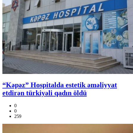
“Kəpəz” Hospitalda estetik əməliyyat
etdirən türkiyəli qadın öldü
0
0
259