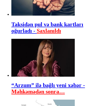
Taksidən pul və bank kartları
oğurladı -
Saxlanıldı
“Arzum” ilə bağlı yeni xəbər -
Məhkəmədən sonra…