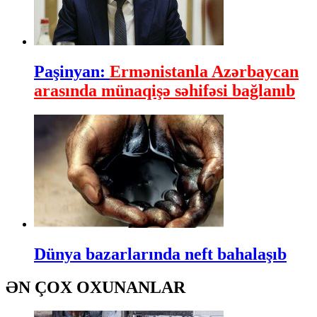
Paşinyan:
Ermənistanla Azərbaycan
arasında münaqişə səhifəsi bağlanıb
Dünya bazarlarında neft bahalaşıb
ƏN ÇOX OXUNANLAR