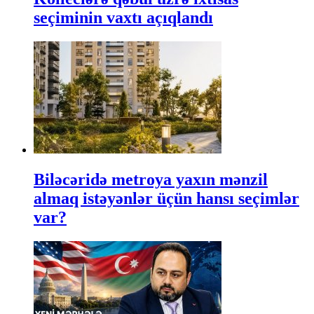
seçiminin vaxtı açıqlandı
Biləcəridə metroya yaxın mənzil
almaq istəyənlər üçün hansı seçimlər
var?