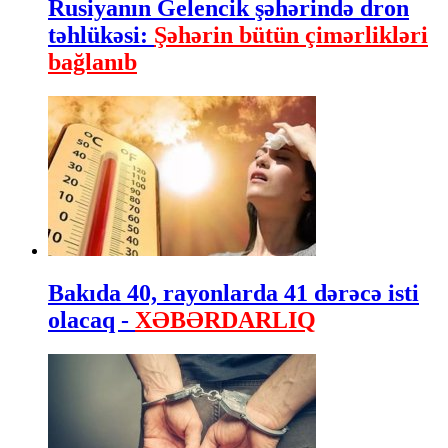
Rusiyanın Gelencik şəhərində dron
təhlükəsi:
Şəhərin bütün çimərlikləri
bağlanıb
Bakıda 40, rayonlarda 41 dərəcə isti
olacaq -
XƏBƏRDARLIQ