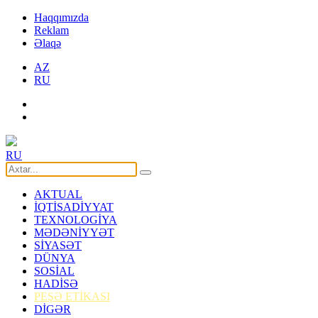
Haqqımızda
Reklam
Əlaqə
AZ
RU
RU
AKTUAL
İQTİSADİYYAT
TEXNOLOGİYA
MƏDƏNİYYƏT
SİYASƏT
DÜNYA
SOSİAL
HADİSƏ
PEŞƏ ETİKASI
DİGƏR