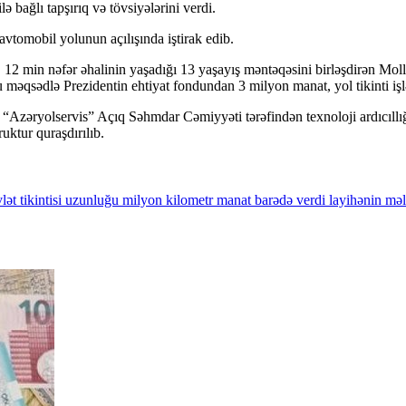
ə bağlı tapşırıq və tövsiyələrini verdi.
tomobil yolunun açılışında iştirak edib.
12 min nəfər əhalinin yaşadığı 13 yaşayış məntəqəsini birləşdirən Mol
u məqsədlə Prezidentin ehtiyat fondundan 3 milyon manat, yol tikinti işl
dan “Azəryolservis” Açıq Səhmdar Cəmiyyəti tərəfindən texnoloji ardıcıl
uktur quraşdırılıb.
lət
tikintisi
uzunluğu
milyon
kilometr
manat
barədə
verdi
layihənin
məl