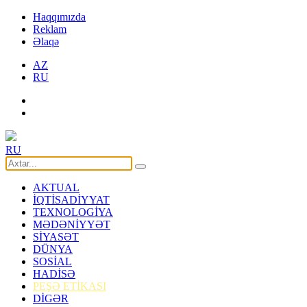
Haqqımızda
Reklam
Əlaqə
AZ
RU
RU
AKTUAL
İQTİSADİYYAT
TEXNOLOGİYA
MƏDƏNİYYƏT
SİYASƏT
DÜNYA
SOSİAL
HADİSƏ
PEŞƏ ETİKASI
DİGƏR