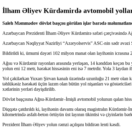
İlham Əliyev Kürdəmirdə avtomobil yolların
Saleh Məmmədov dövlət başçısı görülən işlər barədə məlumatland
Azərbaycan Prezidenti İlham Əliyev Kürdəmirə səfəri çərçivəsində Ağ
Azərbaycan Nəqliyyat Nazirliyi “Azəryolservis” ASC-nin sədr əvəzi
Bildirildi ki, ümumi dəyəri 102 milyon manat olan layihənin icrasına 
Ağsu və Kürdəmir rayonları arasında yerləşən, 14 kənddən keçən bu yo
yolun eni 12 metr, hərəkət hissəsinin eni isə 7 metrdir. Yola 3 laydan i
Yol çəkilərkən Yuxarı Şirvan kanalı üzərində uzunluğu 21 metr olan k
təhlükəsiz hərəkəti üçün lazım olan bütün yol nişanları və göstəricilə
xətlərinin yerləri dəyişdirilib.
Dövlət başçısına Ağsu-Kürdəmir–İmişli avtomobil yolunun qalan hissə
Diqqətə çatdırıldı ki, layihənin davamı olaraq magistralın Kürdəmir-
kilometrində asfalt-beton örtüyün üst layının tikintisi və çiyinlərin bərk
Prezident İlham Əliyev yolun rəmzi açılışını bildirən lenti kəsdi.