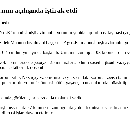
ın açılışında iştirak etdi
ırdı.
su-Kürdəmir-İmişli avtomobil yolunun yenidən qurulması layihəsi çərçi
 Saleh Məmmədov dövlət başçısına Ağsu-Kürdəmir-İmişli avtomobil yol
2014-cü ilin iyul ayında başlanıb. Ümumi uzunluğu 108 kilometr olan yol
l, həmin ərazidə yaşayan 25 min nəfər əhalinin sosial–iqtisadi vəziyyə
barət asfalt örtük döşənib.
örpü tikilib, Nazirçay və Girdimançay üzərindəki körpülər əsaslı təmir 
ri quraşdırılıb. Yolun üstündəki bütün yaşayış məntəqələrində müasir ti
sində görülən işlər barədə də məlumat verildi.
İmişli hissəsində 27 kilometr uzunluğunda yolun tikintisi başa çatmaq ü
idilməsi işləri davam etdirilir.