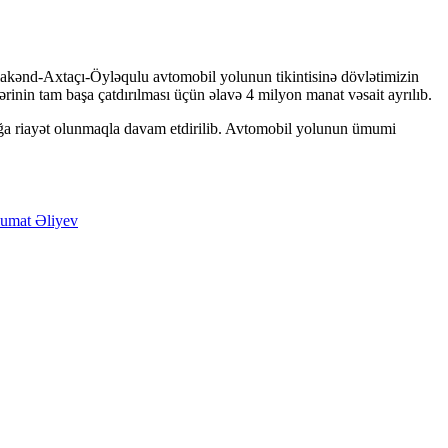
lakənd-Axtaçı-Öyləqulu avtomobil yolunun tikintisinə dövlətimizin
ərinin tam başa çatdırılması üçün əlavə 4 milyon manat vəsait ayrılıb.
lığa riayət olunmaqla davam etdirilib. Avtomobil yolunun ümumi
umat
Əliyev