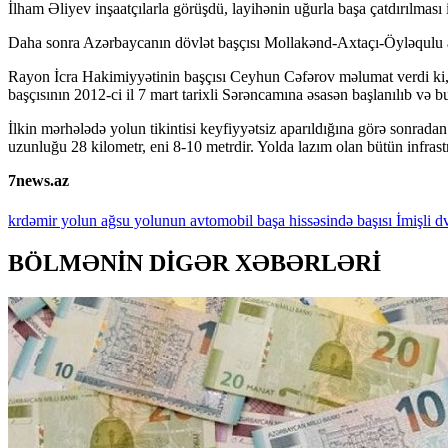
İlham Əliyev inşaatçılarla görüşdü, layihənin uğurla başa çatdırılması il
Daha sonra Azərbaycanın dövlət başçısı Mollakənd-Axtaçı-Öyləqulu av
Rayon İcra Hakimiyyətinin başçısı Ceyhun Cəfərov məlumat verdi ki, 
başçısının 2012-ci il 7 mart tarixli Sərəncamına əsasən başlanılıb və b
İlkin mərhələdə yolun tikintisi keyfiyyətsiz aparıldığına görə sonra
uzunluğu 28 kilometr, eni 8-10 metrdir. Yolda lazım olan bütün infrastr
7news.az
krdəmir
yolun
ağsu
yolunun
avtomobil
başa
hissəsində
başısı
İmişli
dv
BÖLMƏNİN DİGƏR XƏBƏRLƏRİ