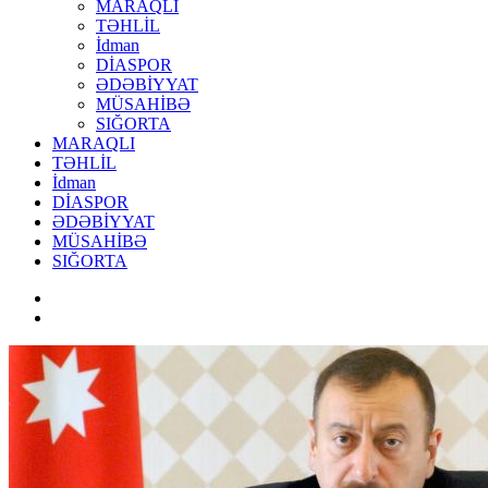
MARAQLI
TƏHLİL
İdman
DİASPOR
ƏDƏBİYYAT
MÜSAHİBƏ
SIĞORTA
MARAQLI
TƏHLİL
İdman
DİASPOR
ƏDƏBİYYAT
MÜSAHİBƏ
SIĞORTA