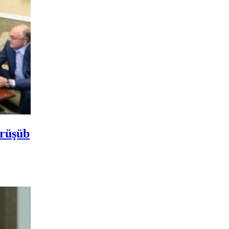
örüşüb