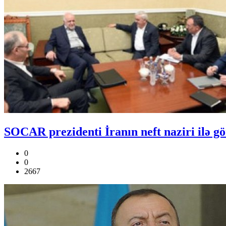
SOCAR prezidenti İranın neft naziri ilə g
0
0
2667