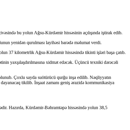
vəsində bu yolun Ağsu-Kürdəmir hissəsinin açılışında iştirak edib.
unun yenidən qurulması layihəsi barədə məlumat verdi.
un 37 kilometrlik Ağsu-Kürdəmir hissəsində tikinti işləri başa çatıb.
tinin yaxşılaşdırılmasına xidmət edəcək. Üçüncü texniki dərəcəli
olunub. Çoxlu sayda suötürücü qurğu inşa edilib. Nəqliyyatın
pli dayanacaq tikilib. İnşaat zamanı geniş ərazidə kommunikasiya
zrədir. Hazırda, Kürdəmir-Bəhramtəpə hissəsində yolun 38,5