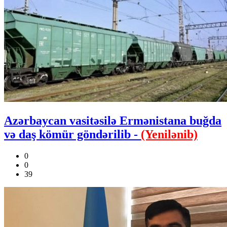
Azərbaycan vasitəsilə Ermənistana buğda
və daş kömür göndərilib -
(Yenilənib)
0
0
39