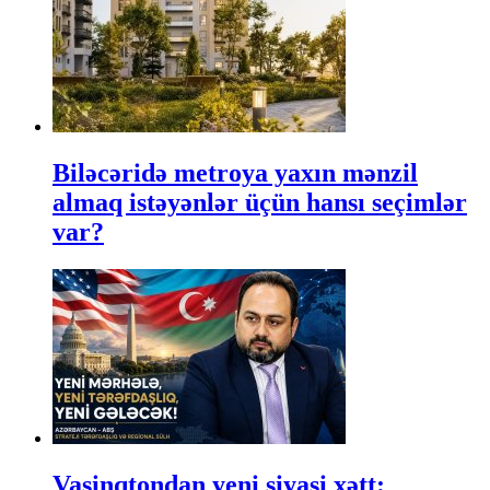
Biləcəridə metroya yaxın mənzil
almaq istəyənlər üçün hansı seçimlər
var?
Vaşinqtondan yeni siyasi xətt: