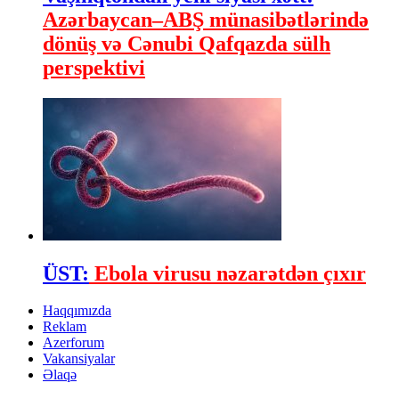
Azərbaycan–ABŞ münasibətlərində
dönüş və Cənubi Qafqazda sülh
perspektivi
ÜST:
Ebola virusu nəzarətdən çıxır
Haqqımızda
Reklam
Azerforum
Vakansiyalar
Əlaqə