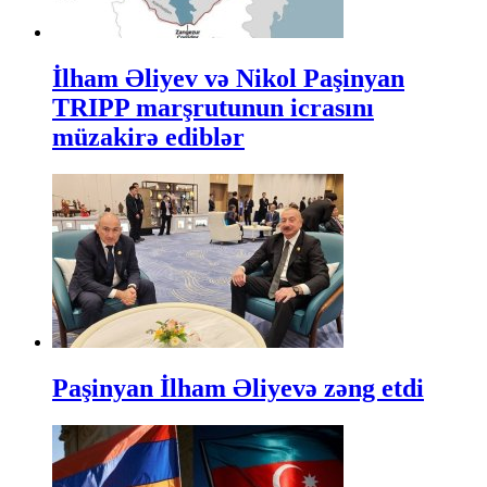
İlham Əliyev və Nikol Paşinyan
TRIPP marşrutunun icrasını
müzakirə ediblər
Paşinyan İlham Əliyevə zəng etdi