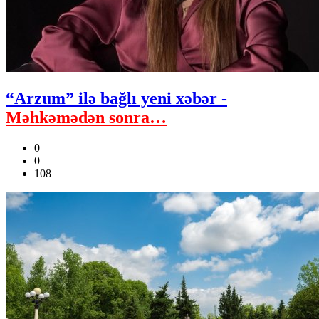
“Arzum” ilə bağlı yeni xəbər -
Məhkəmədən sonra…
0
0
108