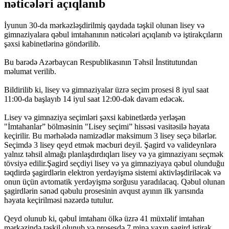
nəticələri açıqlanıb
İyunun 30-da mərkəzləşdirilmiş qaydada təşkil olunan lisey və
gimnaziyalara qəbul imtahanının nəticələri açıqlanıb və iştirakçıların
şəxsi kabinetlərinə göndərilib.
Bu barədə Azərbaycan Respublikasının Təhsil İnstitutundan
məlumat verilib.
Bildirilib ki, lisey və gimnaziyalar üzrə seçim prosesi 8 iyul saat
11:00-da başlayıb 14 iyul saat 12:00-dək davam edəcək.
Lisey və gimnaziya seçimləri şəxsi kabinetlərdə yerləşən
"İmtahanlar” bölməsinin "Lisey seçimi” hissəsi vasitəsilə həyata
keçirilir. Bu mərhələdə namizədlər maksimum 3 lisey seçə bilərlər.
Seçimdə 3 lisey qeyd etmək məcburi deyil. Şagird və valideynlərə
yalnız təhsil almağı planlaşdırdıqları lisey və ya gimnaziyanı seçmək
tövsiyə edilir.Şagird seçdiyi lisey və ya gimnaziyaya qəbul olunduğu
təqdirdə şagirdlərin elektron yerdəyişmə sistemi aktivləşdiriləcək və
onun üçün avtomatik yerdəyişmə sorğusu yaradılacaq. Qəbul olunan
şagirdlərin sənəd qəbulu prosesinin avqust ayının ilk yarısında
həyata keçirilməsi nəzərdə tutulur.
Qeyd olunub ki, qəbul imtahanı ölkə üzrə 41 müxtəlif imtahan
mərkəzində təşkil olunub və prosesdə 7 minə yaxın şagird iştirak