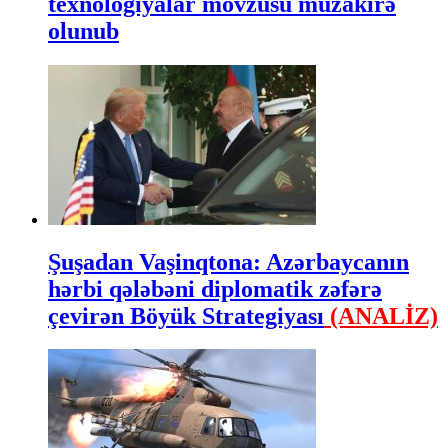
texnologiyalar mövzusu müzakirə
olunub
Şuşadan Vaşinqtona: Azərbaycanın
hərbi qələbəni diplomatik zəfərə
çevirən Böyük Strategiyası
(ANALİZ)