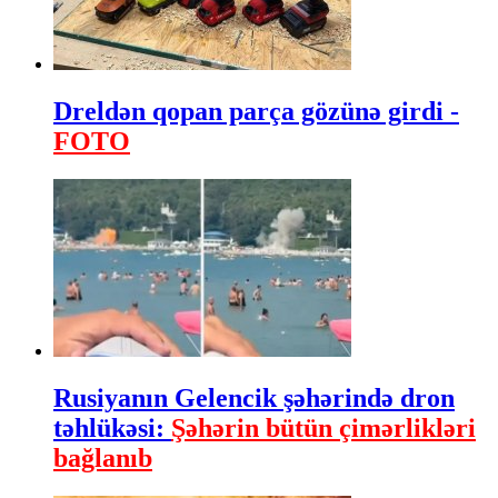
Dreldən qopan parça gözünə girdi -
FOTO
Rusiyanın Gelencik şəhərində dron
təhlükəsi:
Şəhərin bütün çimərlikləri
bağlanıb