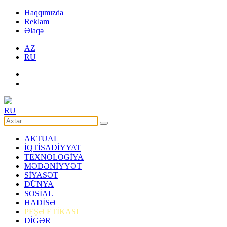
Haqqımızda
Reklam
Əlaqə
AZ
RU
RU
AKTUAL
İQTİSADİYYAT
TEXNOLOGİYA
MƏDƏNİYYƏT
SİYASƏT
DÜNYA
SOSİAL
HADİSƏ
PEŞƏ ETİKASI
DİGƏR