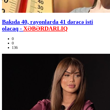
Bakıda 40, rayonlarda 41 dərəcə isti
olacaq -
XƏBƏRDARLIQ
0
0
136