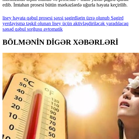
edib. İmtahan prosesi bütün mərkəzlərdə uğurla həyata keçirilib.
lisey
həyata
qəbul
prosesi
şəxsi
şagirdlərin
üzrə
olunub
Şagird
yerdəyişmə
təşkil
olunan
lisey
üçün
aktivləşdiriləcək
yaradılacaq
sənəd
qəbul
sorğusu
avtomatik
BÖLMƏNİN DİGƏR XƏBƏRLƏRİ