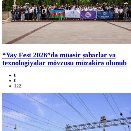
“Yay Fest 2026”da müasir şəhərlər və
texnologiyalar mövzusu müzakirə olunub
0
0
122