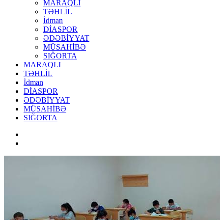
MARAQLI
TƏHLİL
İdman
DİASPOR
ƏDƏBİYYAT
MÜSAHİBƏ
SIĞORTA
MARAQLI
TƏHLİL
İdman
DİASPOR
ƏDƏBİYYAT
MÜSAHİBƏ
SIĞORTA