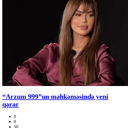
“Arzum 999”un məhkəməsində yeni
qərar
0
0
50