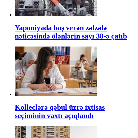
Yaponiyada baş verən zəlzələ
nəticəsində ölənlərin sayı 38-ə çatıb
Kolleclərə qəbul üzrə ixtisas
seçiminin vaxtı açıqlandı