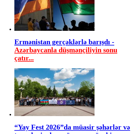
Ermənistan gerçəklərlə barışdı -
Azərbaycanla düşmənçiliyin sonu
çatır...
“Yay Fest 2026”da müasir şəhərlər və