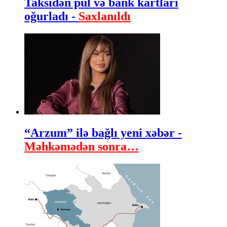
Taksidən pul və bank kartları
oğurladı -
Saxlanıldı
“Arzum” ilə bağlı yeni xəbər -
Məhkəmədən sonra…