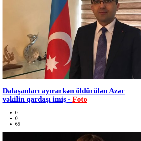
Dalaşanları ayırarkən öldürülən Azər
vəkilin qardaşı imiş -
Foto
0
0
65