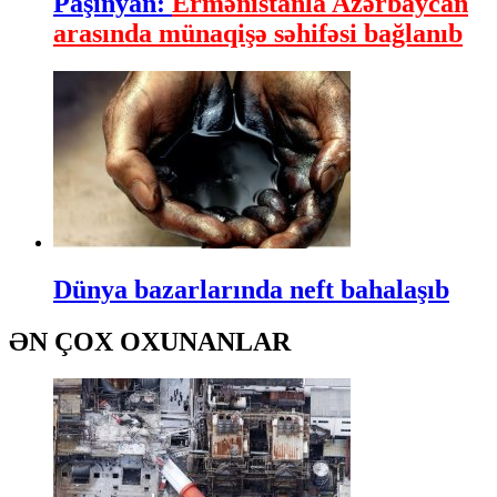
Paşinyan:
Ermənistanla Azərbaycan
arasında münaqişə səhifəsi bağlanıb
Dünya bazarlarında neft bahalaşıb
ƏN ÇOX OXUNANLAR