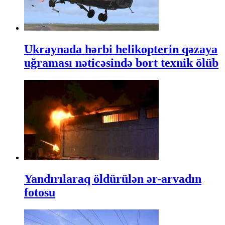
Ukraynada hərbi helikopterin qəzaya
uğraması nəticəsində bort texnik ölüb
Yandırılaraq öldürülən ər-arvadın
fotosu