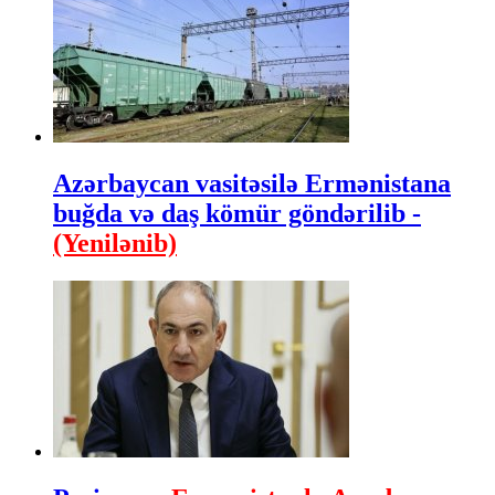
Azərbaycan vasitəsilə Ermənistana
buğda və daş kömür göndərilib -
(Yenilənib)