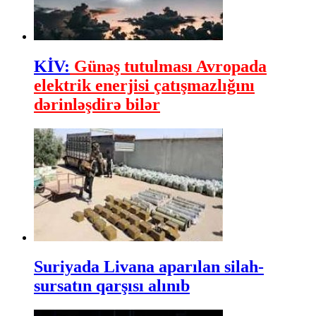
KİV:
Günəş tutulması Avropada
elektrik enerjisi çatışmazlığını
dərinləşdirə bilər
Suriyada Livana aparılan silah-
sursatın qarşısı alınıb