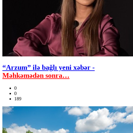
“Arzum” ilə bağlı yeni xəbər -
Məhkəmədən sonra…
0
0
189