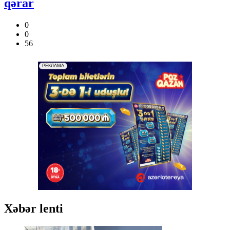
qərar
0
0
56
Xəbər lenti