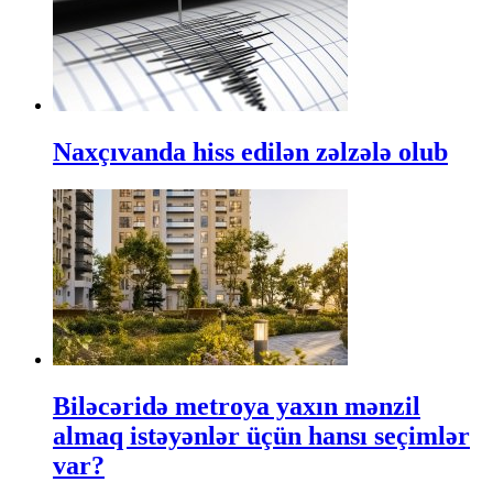
Naxçıvanda hiss edilən zəlzələ olub
Biləcəridə metroya yaxın mənzil
almaq istəyənlər üçün hansı seçimlər
var?