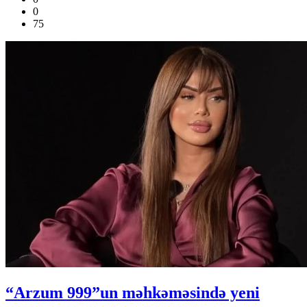
0
75
“Arzum 999”un məhkəməsində yeni