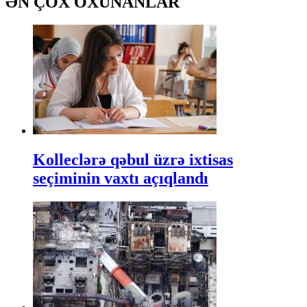
ƏN ÇOX OXUNANLAR
Kolleclərə qəbul üzrə ixtisas
seçiminin vaxtı açıqlandı