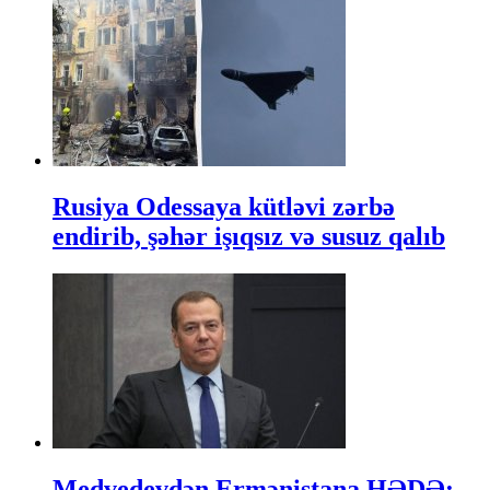
Rusiya Odessaya kütləvi zərbə
endirib, şəhər işıqsız və susuz qalıb
Medvedevdən Ermənistana HƏDƏ: