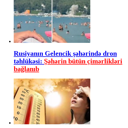
Rusiyanın Gelencik şəhərində dron
təhlükəsi:
Şəhərin bütün çimərlikləri
bağlanıb