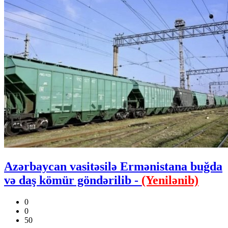
Azərbaycan vasitəsilə Ermənistana buğda
və daş kömür göndərilib -
(Yenilənib)
0
0
50