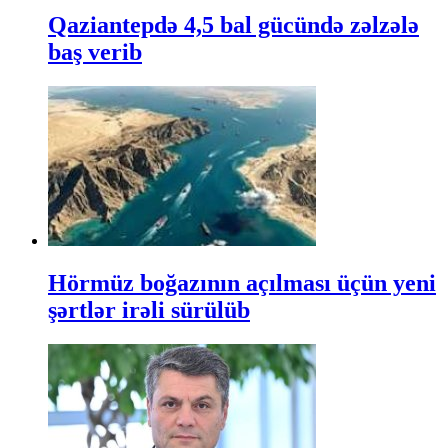
Qaziantepdə 4,5 bal gücündə zəlzələ
baş verib
Hörmüz boğazının açılması üçün yeni
şərtlər irəli sürülüb