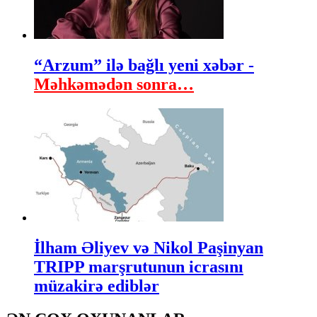
“Arzum” ilə bağlı yeni xəbər -
Məhkəmədən sonra…
İlham Əliyev və Nikol Paşinyan
TRIPP marşrutunun icrasını
müzakirə ediblər