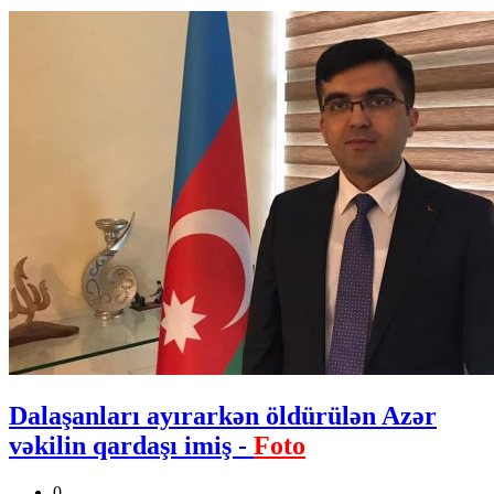
Dalaşanları ayırarkən öldürülən Azər
vəkilin qardaşı imiş -
Foto
0