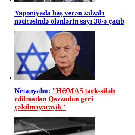
Yaponiyada baş verən zəlzələ
nəticəsində ölənlərin sayı 38-ə çatıb
Netanyahu:
"HƏMAS tərk-silah
edilmədən Qəzzadan geri
çəkilməyəcəyik"