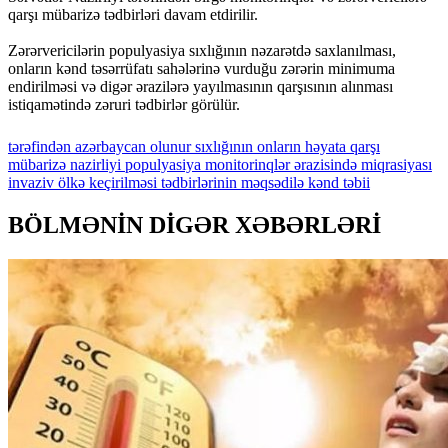
qarşı mübarizə tədbirləri davam etdirilir.
Zərərvericilərin populyasiya sıxlığının nəzarətdə saxlanılması,
onların kənd təsərrüfatı sahələrinə vurduğu zərərin minimuma
endirilməsi və digər ərazilərə yayılmasının qarşısının alınması
istiqamətində zəruri tədbirlər görülür.
tərəfindən
azərbaycan
olunur
sıxlığının
onların
həyata
qarşı
mübarizə
nazirliyi
populyasiya
monitorinqlər
ərazisində
miqrasiyası
invaziv
ölkə
keçirilməsi
tədbirlərinin
məqsədilə
kənd
təbii
BÖLMƏNİN DİGƏR XƏBƏRLƏRİ