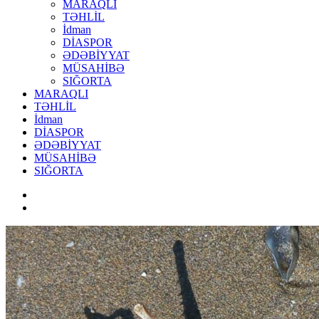
MARAQLI
TƏHLİL
İdman
DİASPOR
ƏDƏBİYYAT
MÜSAHİBƏ
SIĞORTA
MARAQLI
TƏHLİL
İdman
DİASPOR
ƏDƏBİYYAT
MÜSAHİBƏ
SIĞORTA