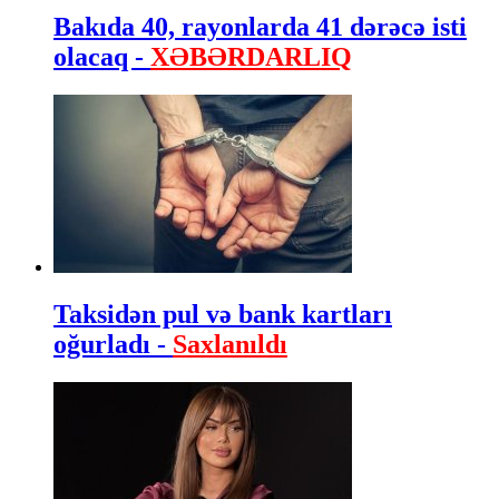
Bakıda 40, rayonlarda 41 dərəcə isti
olacaq -
XƏBƏRDARLIQ
Taksidən pul və bank kartları
oğurladı -
Saxlanıldı