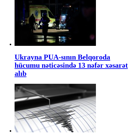
Ukrayna PUA-sının Belqoroda
hücumu nəticəsində 13 nəfər xəsarət
alıb