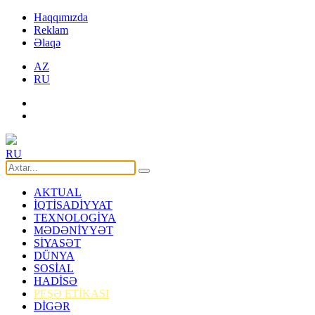
Haqqımızda
Reklam
Əlaqə
AZ
RU
RU
AKTUAL
İQTİSADİYYAT
TEXNOLOGİYA
MƏDƏNİYYƏT
SİYASƏT
DÜNYA
SOSİAL
HADİSƏ
PEŞƏ ETİKASI
DİGƏR