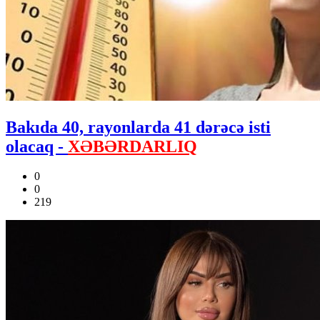
Bakıda 40, rayonlarda 41 dərəcə isti
olacaq -
XƏBƏRDARLIQ
0
0
219