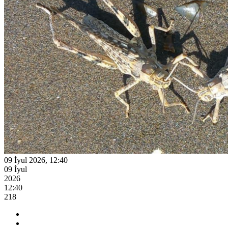
09 İyul 2026, 12:40
09 İyul
2026
12:40
218