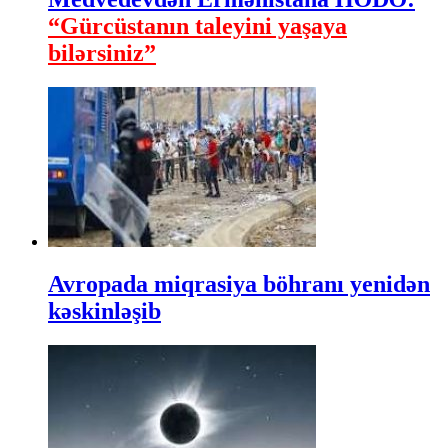
“Gürcüstanın taleyini yaşaya
bilərsiniz”
Avropada miqrasiya böhranı yenidən
kəskinləşib