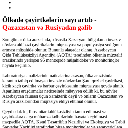
Ölkədə çəyirtkələrin sayı artıb -
Qazaxıstan və Rusiyadan gəlib
Son günlər ölkə ərazisində, xüsusilə Xəzəryanı bölgələrdə invaziv
növlərə aid bəzi çəyirtkələrin miqrasiyası və populyasiya sıxlığının
artması müşahidə olunur. Bununla əlaqədar olaraq, Azərbaycan
Qida Təhlükəsizliyi Agentliyi (AQTA) tərəfindən ölkənin müxtəlif
ərazilərində yerləşən 95 məntəqədə müşahidələr və monitorinqlər
həyata keçirilib.
Laboratoriya analizlərinin nəticələrinə əsasən, ölkə ərazisində
karantin tətbiq edilməyən invaziv növlərdən Şərq qozbel çəyirtkəsi,
kiçik xaçlı çəyirtkə və barbar çəyirtkəsinin miqrasiyası qeydə alınıb.
Aparılmış araşdırmalar nəticəsində müəyyən edilib ki, bu növlər
Azərbaycan faunası üçün xarakterik deyil və onların Qazaxıstan və
Rusiya ərazilərindən miqrasiya etdiyi ehtimal olunur.
Qeyd edək ki, fitosanitar təhlükəsizliyin təmin edilməsi və
çəyirtkələrə qarşı mübarizə tədbirlərinin həyata keçirilməsi
məqsədilə AQTA, Kənd Təsərrüfatı Nazirliyi və Ekologiya və Təbii
Sərvətlər Nazirliyi tərəfindən birgə monitorinqlər və zərərvericilərə