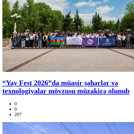
“Yay Fest 2026”da müasir şəhərlər və
texnologiyalar mövzusu müzakirə olunub
0
0
207