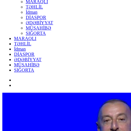
MARAQLI
TƏHLİL
İdman
DİASPOR
ƏDƏBİYYAT
MÜSAHİBƏ
SIĞORTA
MARAQLI
TƏHLİL
İdman
DİASPOR
ƏDƏBİYYAT
MÜSAHİBƏ
SIĞORTA