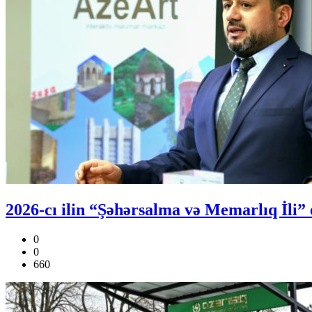
2026-cı ilin “Şəhərsalma və Memarlıq İli” e
0
0
660