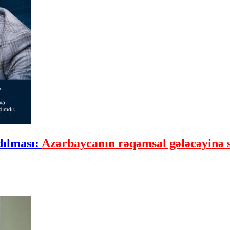
dılması:
Azərbaycanın rəqəmsal gələcəyinə st