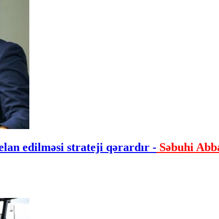
lan edilməsi strateji qərardır -
Səbuhi Abb