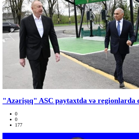
"Azərişıq" ASC paytaxtda və regionlarda 
0
0
177