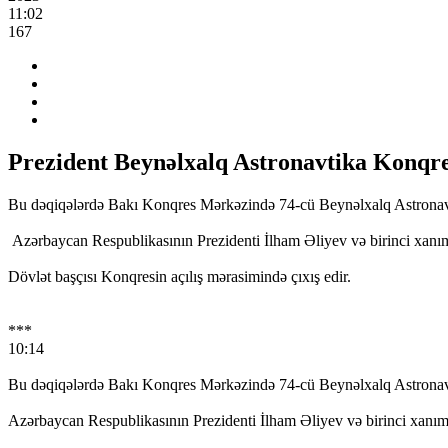
11:02
167
Prezident Beynəlxalq Astronavtika Konqres
Bu dəqiqələrdə Bakı Konqres Mərkəzində 74-cü Beynəlxalq Astronavtik
Azərbaycan Respublikasının Prezidenti İlham Əliyev və birinci xanım 
Dövlət başçısı Konqresin açılış mərasimində çıxış edir.
***
10:14
Bu dəqiqələrdə Bakı Konqres Mərkəzində 74-cü Beynəlxalq Astronavtik
Azərbaycan Respublikasının Prezidenti İlham Əliyev və birinci xanım 