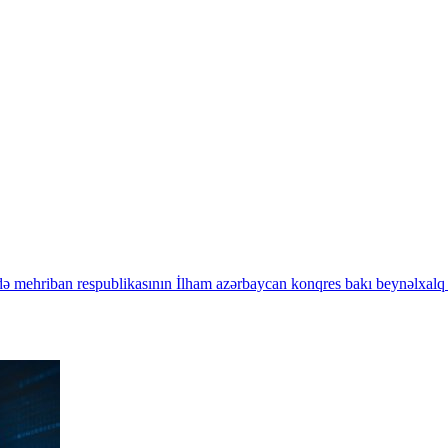
də
mehriban
respublikasının
İlham
azərbaycan
konqres
bakı
beynəlxalq