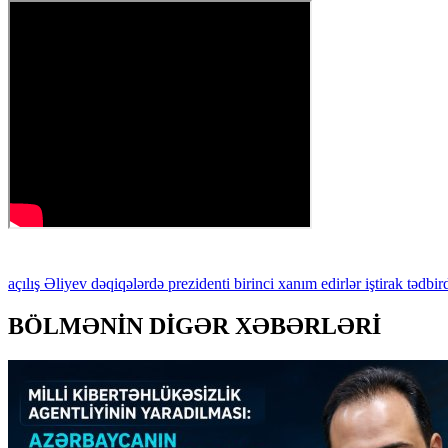
açılış
Əliyev
dəqiqələrdə
prezidenti
birinci
xanım
edirlər
iştirak
tədbir
BÖLMƏNİN DİGƏR XƏBƏRLƏRİ