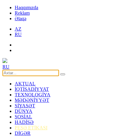
Haqqımızda
Reklam
Əlaqə
AZ
RU
RU
AKTUAL
İQTİSADİYYAT
TEXNOLOGİYA
MƏDƏNİYYƏT
SİYASƏT
DÜNYA
SOSİAL
HADİSƏ
PEŞƏ ETİKASI
DİGƏR