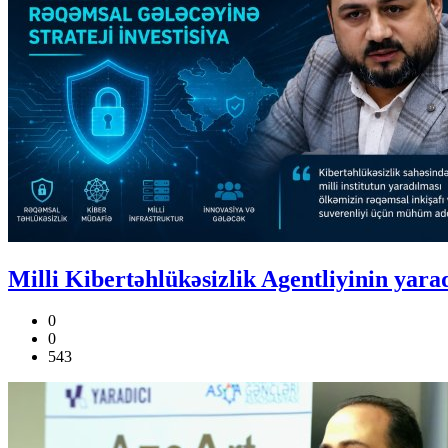
Milli Kibertəhlükəsizlik Agentliyinin yara
0
0
543