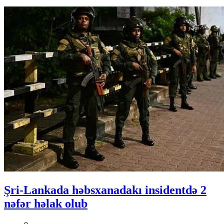
Şri-Lankada həbsxanadakı insidentdə 2
nəfər həlak olub