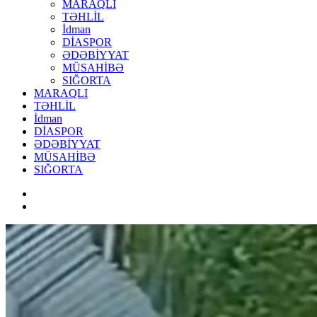
MARAQLI
TƏHLİL
İdman
DİASPOR
ƏDƏBİYYAT
MÜSAHİBƏ
SIĞORTA
MARAQLI
TƏHLİL
İdman
DİASPOR
ƏDƏBİYYAT
MÜSAHİBƏ
SIĞORTA