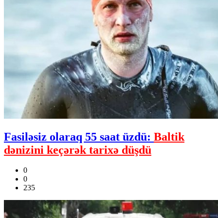
Fasiləsiz olaraq 55 saat üzdü:
Baltik
dənizini keçərək tarixə düşdü
0
0
235