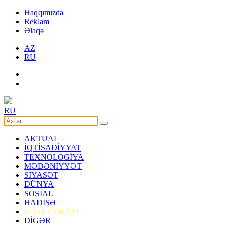
Haqqımızda
Reklam
Əlaqə
AZ
RU
RU
AKTUAL
İQTİSADİYYAT
TEXNOLOGİYA
MƏDƏNİYYƏT
SİYASƏT
DÜNYA
SOSİAL
HADİSƏ
PEŞƏ ETİKASI
DİGƏR