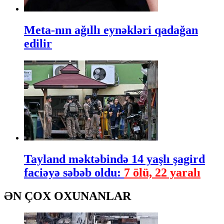
Meta-nın ağıllı eynəkləri qadağan
edilir
Tayland məktəbində 14 yaşlı şagird
faciəyə səbəb oldu:
7 ölü, 22 yaralı
ƏN ÇOX OXUNANLAR