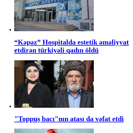
“Kəpəz” Hospitalda estetik əməliyyat
etdirən türkiyəli qadın öldü
"Toppuş bacı"nın atası da vəfat etdi