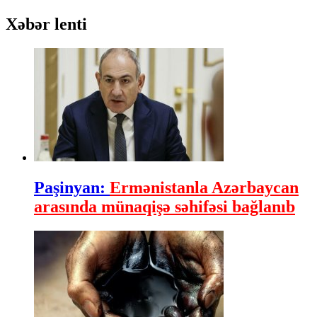
Xəbər lenti
Paşinyan:
Ermənistanla Azərbaycan
arasında münaqişə səhifəsi bağlanıb