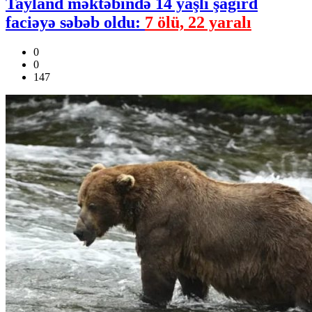
Tayland məktəbində 14 yaşlı şagird
faciəyə səbəb oldu:
7 ölü, 22 yaralı
0
0
147