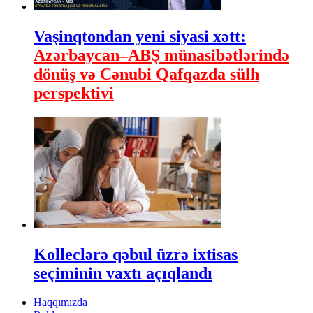
Vaşinqtondan yeni siyasi xətt:
Azərbaycan–ABŞ münasibətlərində
dönüş və Cənubi Qafqazda sülh
perspektivi
Kolleclərə qəbul üzrə ixtisas
seçiminin vaxtı açıqlandı
Haqqımızda