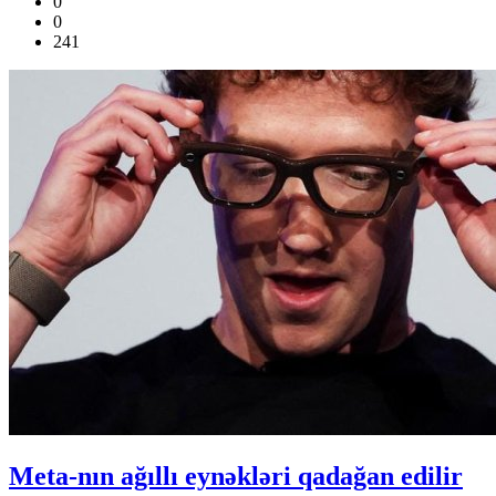
0
0
241
Meta-nın ağıllı eynəkləri qadağan edilir