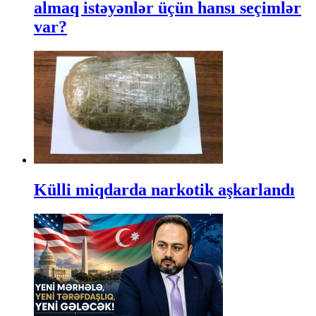
almaq istəyənlər üçün hansı seçimlər
var?
Külli miqdarda narkotik aşkarlandı