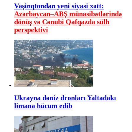
Vaşinqtondan yeni siyasi xətt:
Azərbaycan–ABŞ münasibətlərində
dönüş və Cənubi Qafqazda sülh
perspektivi
Ukrayna dəniz dronları Yaltadakı
limana hücum edib