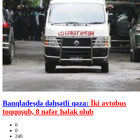
Banqladeşdə dəhşətli qəza:
İki avtobus
toqquşub, 8 nəfər həlak olub
0
0
240