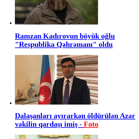
Ramzan Kadırovun böyük oğlu
"Respublika Qəhrəmanı" oldu
Dalaşanları ayırarkən öldürülən Azər
vəkilin qardaşı imiş -
Foto