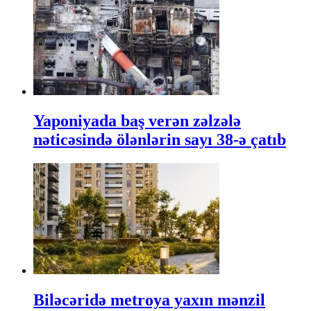
Yaponiyada baş verən zəlzələ
nəticəsində ölənlərin sayı 38-ə çatıb
Biləcəridə metroya yaxın mənzil