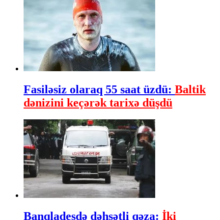
Fasiləsiz olaraq 55 saat üzdü:
Baltik
dənizini keçərək tarixə düşdü
Banqladeşdə dəhşətli qəza:
İki