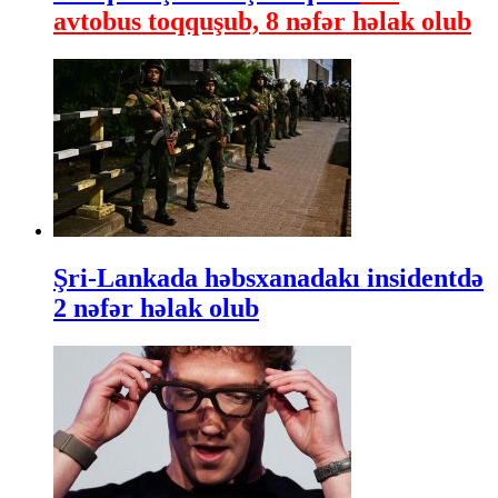
avtobus toqquşub, 8 nəfər həlak olub
Şri-Lankada həbsxanadakı insidentdə
2 nəfər həlak olub