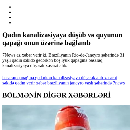
Qadın kanalizasiyaya düşüb və quyunun
qapağı onun üzərinə bağlanıb
7News.az xəbər verir ki, Braziliyanın Rio-de-Janeyro şəhərində 31
yaşlı qadın səkidə gedərkən boş lyuk qapağına basaraq
kanalizasiyaya düşərək xəsarət alıb.
basaraq
qapağına
gedərkən
kanalizasiyaya
düşərək
alıb
xəsarət
səkidə
qadın
verir
xəbər
braziliyanın
janeyro
yaşlı
şəhərində
7news
BÖLMƏNİN DİGƏR XƏBƏRLƏRİ