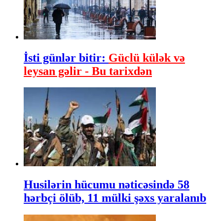
İsti günlər bitir:
Güclü külək və
leysan gəlir - Bu tarixdən
Husilərin hücumu nəticəsində 58
hərbçi ölüb, 11 mülki şəxs yaralanıb