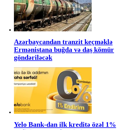
Azərbaycandan tranzit keçməklə
Ermənistana buğda və daş kömür
göndəriləcək
Yelo Bank-dan ilk kreditə özəl 1%