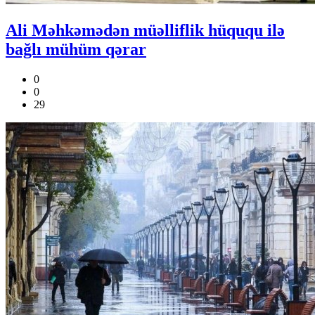
Ali Məhkəmədən müəlliflik hüququ ilə
bağlı mühüm qərar
0
0
29