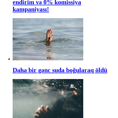
endirim və 0% komissiya
kampaniyası!
Daha bir gənc suda boğularaq öldü