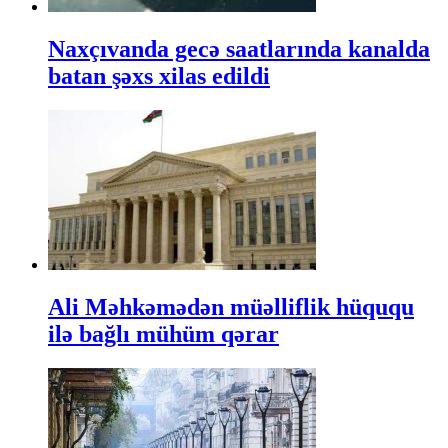
Naxçıvanda gecə saatlarında kanalda
batan şəxs xilas edildi
Ali Məhkəmədən müəlliflik hüququ
ilə bağlı mühüm qərar