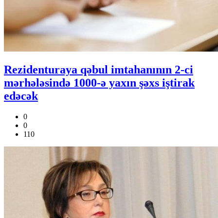
Rezidenturaya qəbul imtahanının 2-ci
mərhələsində 1000-ə yaxın şəxs iştirak
edəcək
0
0
110