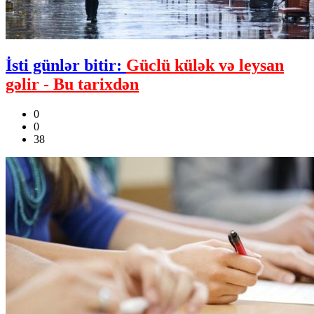
İsti günlər bitir:
Güclü külək və leysan
gəlir - Bu tarixdən
0
0
38