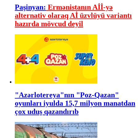
Paşinyan:
Ermənistanın Aİİ-yə
alternativ olaraq Aİ üzvlüyü variantı
hazırda mövcud deyil
"Azərlotereya"nın "Poz-Qazan"
oyunları iyulda 15,7 milyon manatdan
çox uduş qazandırıb