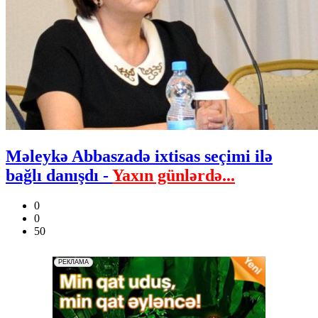
Məleykə Abbaszadə ixtisas seçimi ilə
bağlı danışdı -
Yaxın günlərdə...
0
0
50