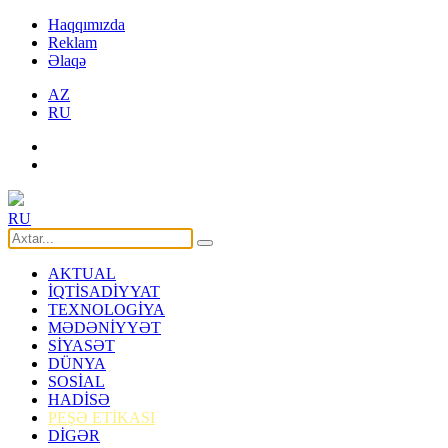
Haqqımızda
Reklam
Əlaqə
AZ
RU
RU
AKTUAL
İQTİSADİYYAT
TEXNOLOGİYA
MƏDƏNİYYƏT
SİYASƏT
DÜNYA
SOSİAL
HADİSƏ
PEŞƏ ETİKASI
DİGƏR