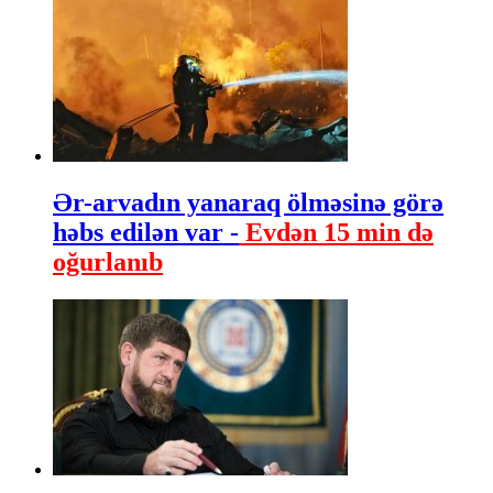
Ər-arvadın yanaraq ölməsinə görə
həbs edilən var -
Evdən 15 min də
oğurlanıb