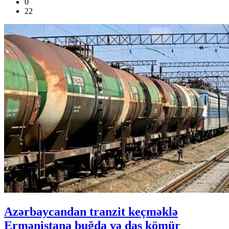
0
22
Azərbaycandan tranzit keçməklə
Ermənistana buğda və daş kömür