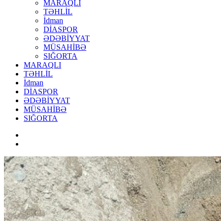
MARAQLI
TƏHLİL
İdman
DİASPOR
ƏDƏBİYYAT
MÜSAHİBƏ
SIĞORTA
MARAQLI
TƏHLİL
İdman
DİASPOR
ƏDƏBİYYAT
MÜSAHİBƏ
SIĞORTA