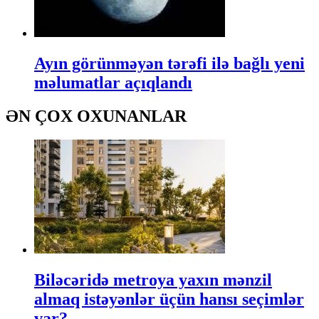
Ayın görünməyən tərəfi ilə bağlı yeni
məlumatlar açıqlandı
ƏN ÇOX OXUNANLAR
Biləcəridə metroya yaxın mənzil
almaq istəyənlər üçün hansı seçimlər
var?