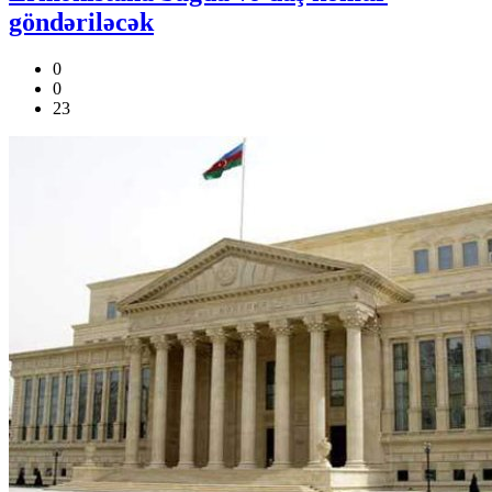
göndəriləcək
0
0
23