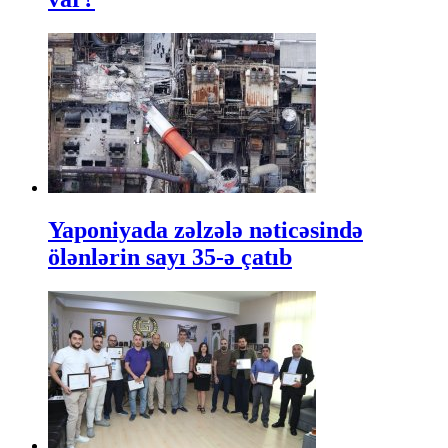
Yaponiyada zəlzələ nəticəsində
ölənlərin sayı 35-ə çatıb