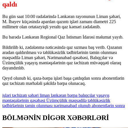
qaldı
Bu gün saat 10:00 radələrində Lənkəran rayonunun Liman şəhəri,
M. İbayev küçəsində aparılan qazıntı işləri zamanı diametri 225
millimetr olan ortatəzyiqli yeraltı qaz kəməri zədələnib.
Bu barədə Lənkəran Regional Qaz İstismarı İdarəsi məlumat yayıb.
Bildirilib ki, zədələnmə nəticəsində qaz sızması baş verib. Qəzanın
aradan qaldırılması və təhlükəsizlik tədbirlərinin təmin olunması
məqsədilə Liman şəhəri, Nərimanabad qəsəbəsi, Balıqçılar və
Üzümçülük yaşayış məntəqələrinin qaz təchizatı müvəqqəti olaraq
dayandırılıb.
Qeyd olunub ki, qəza-bərpa işləri başa çatdıqdan sonra abonentlərin
qaz təchizatı mərhələli şəkildə bərpa olunacaq.
işləri
təchizatı
şəhəri
liman
lənkəran
bərpa
balıqçılar
yaşayış
məntəqələrinin
qəsəbəsi
Üzümçülük
məqsədilə
təhlükəsizlik
tədbirlərinin
təmin
olunması
nərimanabad
olunub
abonentlərin
sonra
BÖLMƏNİN DİGƏR XƏBƏRLƏRİ