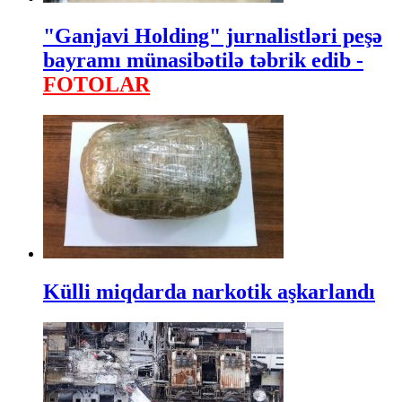
"Ganjavi Holding" jurnalistləri peşə
bayramı münasibətilə təbrik edib -
FOTOLAR
Külli miqdarda narkotik aşkarlandı