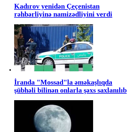
Kadırov yenidən Çeçenistan
rəhbərliyinə namizədliyini verdi
İranda "Mossad"la əməkaşlıqda
şübhəli bilinən onlarla şəxs saxlanılıb