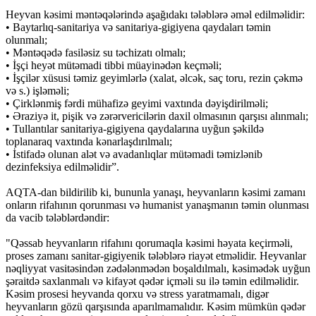
Heyvan kəsimi məntəqələrində aşağıdakı tələblərə əməl edilməlidir:
• Baytarlıq-sanitariya və sanitariya-gigiyena qaydaları təmin
olunmalı;
• Məntəqədə fasiləsiz su təchizatı olmalı;
• İşçi heyət mütəmadi tibbi müayinədən keçməli;
• İşçilər xüsusi təmiz geyimlərlə (xalat, əlcək, saç toru, rezin çəkmə
və s.) işləməli;
• Çirklənmiş fərdi mühafizə geyimi vaxtında dəyişdirilməli;
• Əraziyə it, pişik və zərərvericilərin daxil olmasının qarşısı alınmalı;
• Tullantılar sanitariya-gigiyena qaydalarına uyğun şəkildə
toplanaraq vaxtında kənarlaşdırılmalı;
• İstifadə olunan alət və avadanlıqlar mütəmadi təmizlənib
dezinfeksiya edilməlidir”.
AQTA-dan bildirilib ki, bununla yanaşı, heyvanların kəsimi zamanı
onların rifahının qorunması və humanist yanaşmanın təmin olunması
da vacib tələblərdəndir:
"Qəssab heyvanların rifahını qorumaqla kəsimi həyata keçirməli,
proses zamanı sanitar-gigiyenik tələblərə riayət etməlidir. Heyvanlar
nəqliyyat vasitəsindən zədələnmədən boşaldılmalı, kəsimədək uyğun
şəraitdə saxlanmalı və kifayət qədər içməli su ilə təmin edilməlidir.
Kəsim prosesi heyvanda qorxu və stress yaratmamalı, digər
heyvanların gözü qarşısında aparılmamalıdır. Kəsim mümkün qədər