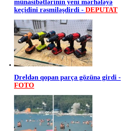
münasibətlərinin yeni mərhələyə
keçidini rəsmiləşdirdi -
DEPUTAT
Dreldən qopan parça gözünə girdi -
FOTO