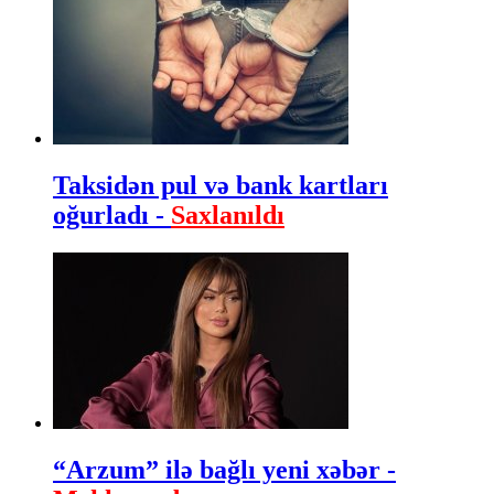
Taksidən pul və bank kartları
oğurladı -
Saxlanıldı
“Arzum” ilə bağlı yeni xəbər -