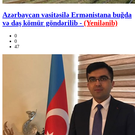
Azərbaycan vasitəsilə Ermənistana buğda
və daş kömür göndərilib -
(Yenilənib)
0
0
47