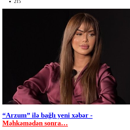
215
“Arzum” ilə bağlı yeni xəbər -
Məhkəmədən sonra…