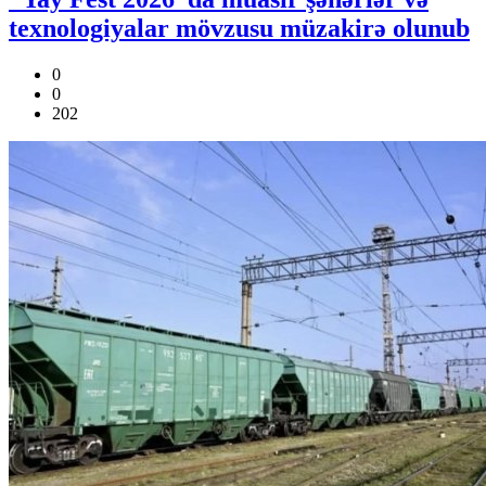
texnologiyalar mövzusu müzakirə olunub
0
0
202