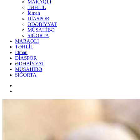
MARAQLI
TƏHLİL
İdman
DİASPOR
ƏDƏBİYYAT
MÜSAHİBƏ
SIĞORTA
MARAQLI
TƏHLİL
İdman
DİASPOR
ƏDƏBİYYAT
MÜSAHİBƏ
SIĞORTA