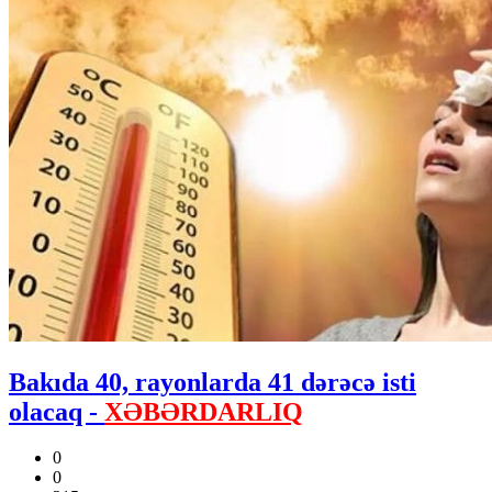
Bakıda 40, rayonlarda 41 dərəcə isti
olacaq -
XƏBƏRDARLIQ
0
0