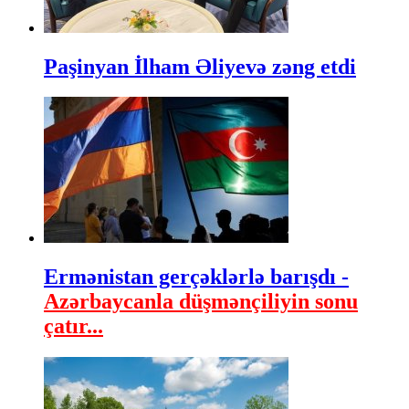
Paşinyan İlham Əliyevə zəng etdi
Ermənistan gerçəklərlə barışdı -
Azərbaycanla düşmənçiliyin sonu
çatır...