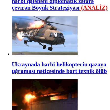
hərbi qələbəni diplomatik zəfərə
çevirən Böyük Strategiyası
(ANALİZ)
Ukraynada hərbi helikopterin qəzaya
uğraması nəticəsində bort texnik ölüb