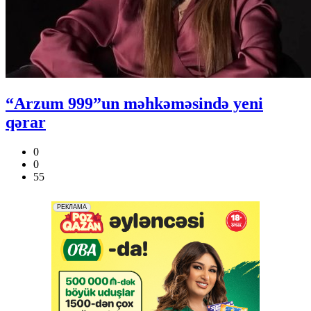
“Arzum 999”un məhkəməsində yeni
qərar
0
0
55