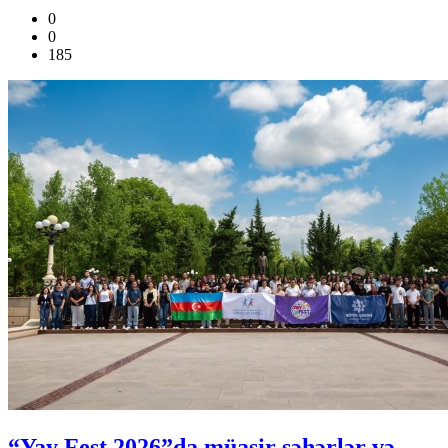
0
0
185
“Yay Fest 2026”da müasir şəhərlər və