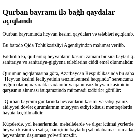
Qurban bayramı ilə bağlı qaydalar
açıqlandı
Qurban bayramında heyvan kəsimi qaydaları və tələbləri açıqlanıb.
Bu barədə Qida Təhlükəsizliyi Agentliyindən məlumat verilib.
Bildirilib ki, qurbanlıq heyvanların kəsimi zamanı bir sıra baytarlıq-
sanitariya və sanitariya-gigiyena tələblərinə ciddi əməl olunmalıdır.
Qurumun açıqlamasına görə, Azərbaycan Respublikasında bu sahə
"Heyvan kəsimi fəaliyyətinin tənzimlənməsi haqqında” sərəncama
uyğun olaraq nəzarətdə saxlanılır və qanunsuz heyvan kəsiminin
qarşısının alınması istiqamətində mütəmadi tədbirlər görülür:
"Qurban bayramı günlərində heyvanların kəsimi və satışı yalnız
aidiyyəti dövlət qurumlarının müəyyən etdiyi xüsusi məntəqələrdə
həyata keçirilməlidir.
Küçələrdə, yol kənarlarında, məhəllələrdə və digər ictimai yerlərdə
heyvan kəsimi və satışı, həmçinin baytarlıq şəhadətnaməsi olmadan
heyvanların daşınması yolverilməzdir.