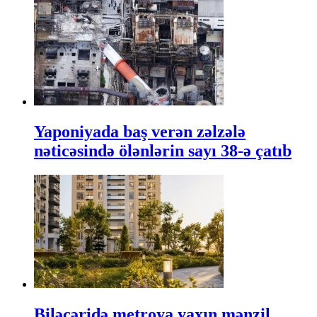
Yaponiyada baş verən zəlzələ
nəticəsində ölənlərin sayı 38-ə çatıb
Biləcəridə metroya yaxın mənzil