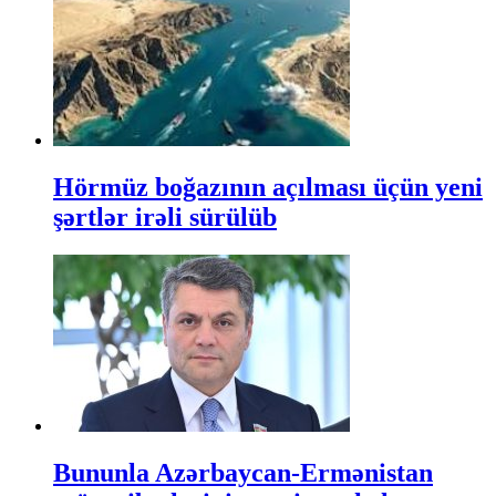
Hörmüz boğazının açılması üçün yeni
şərtlər irəli sürülüb
Bununla Azərbaycan-Ermənistan