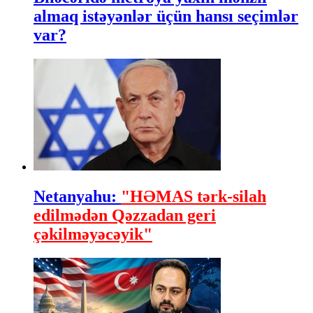
almaq istəyənlər üçün hansı seçimlər
var?
Netanyahu:
"HƏMAS tərk-silah
edilmədən Qəzzadan geri
çəkilməyəcəyik"