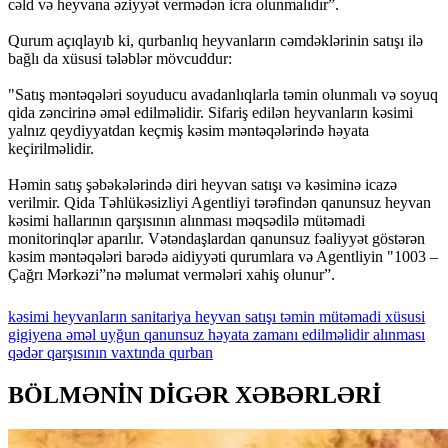
cəld və heyvana əziyyət vermədən icra olunmalıdır”.
Qurum açıqlayıb ki, qurbanlıq heyvanların cəmdəklərinin satışı ilə
bağlı da xüsusi tələblər mövcuddur:
"Satış məntəqələri soyuducu avadanlıqlarla təmin olunmalı və soyuq
qida zəncirinə əməl edilməlidir. Sifariş edilən heyvanların kəsimi
yalnız qeydiyyatdan keçmiş kəsim məntəqələrində həyata
keçirilməlidir.
Həmin satış şəbəkələrində diri heyvan satışı və kəsiminə icazə
verilmir. Qida Təhlükəsizliyi Agentliyi tərəfindən qanunsuz heyvan
kəsimi hallarının qarşısının alınması məqsədilə mütəmadi
monitorinqlər aparılır. Vətəndaşlardan qanunsuz fəaliyyət göstərən
kəsim məntəqələri barədə aidiyyəti qurumlara və Agentliyin "1003 –
Çağrı Mərkəzi”nə məlumat vermələri xahiş olunur”.
kəsimi
heyvanların
sanitariya
heyvan
satışı
təmin
mütəmadi
xüsusi
gigiyena
əməl
uyğun
qanunsuz
həyata
zamanı
edilməlidir
alınması
qədər
qarşısının
vaxtında
qurban
BÖLMƏNİN DİGƏR XƏBƏRLƏRİ