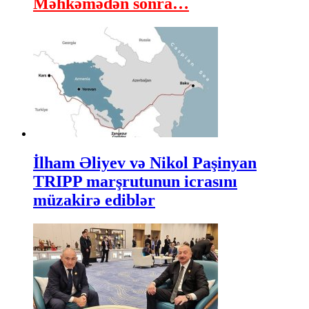
Məhkəmədən sonra…
İlham Əliyev və Nikol Paşinyan
TRIPP marşrutunun icrasını
müzakirə ediblər