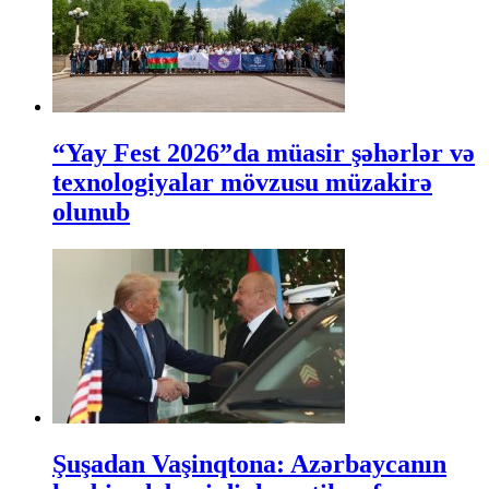
“Yay Fest 2026”da müasir şəhərlər və
texnologiyalar mövzusu müzakirə
olunub
Şuşadan Vaşinqtona: Azərbaycanın