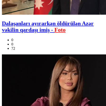
Dalaşanları ayırarkən öldürülən Azər
vəkilin qardaşı imiş -
Foto
0
0
72