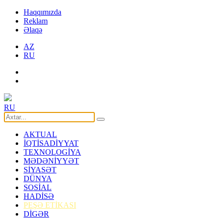
Haqqımızda
Reklam
Əlaqə
AZ
RU
RU
AKTUAL
İQTİSADİYYAT
TEXNOLOGİYA
MƏDƏNİYYƏT
SİYASƏT
DÜNYA
SOSİAL
HADİSƏ
PEŞƏ ETİKASI
DİGƏR