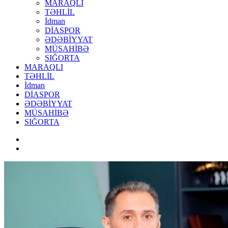
MARAQLI
TƏHLİL
İdman
DİASPOR
ƏDƏBİYYAT
MÜSAHİBƏ
SIĞORTA
MARAQLI
TƏHLİL
İdman
DİASPOR
ƏDƏBİYYAT
MÜSAHİBƏ
SIĞORTA