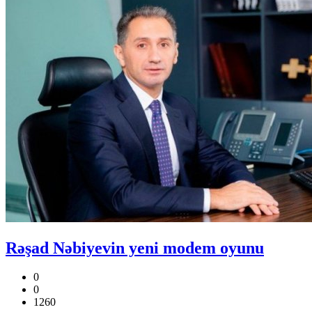
Rəşad Nəbiyevin yeni modem oyunu
0
0
1260