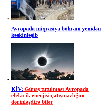
Avropada miqrasiya böhranı yenidən
kəskinləşib
KİV:
Günəş tutulması Avropada
elektrik enerjisi çatışmazlığını
dərinləşdirə bilər