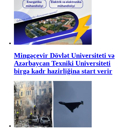
Mingəçevir Dövlət Universiteti və
Azərbaycan Texniki Universiteti
birgə kadr hazirliğina start verir