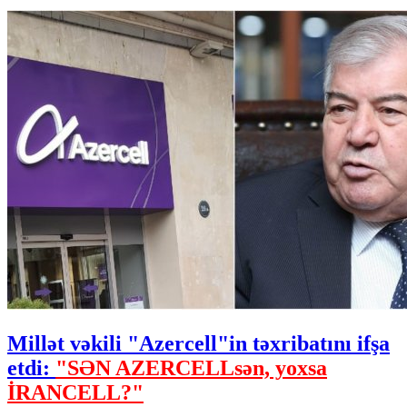
Millət vəkili "Azercell"in təxribatını ifşa
etdi:
"SƏN AZERCELLsən, yoxsa
İRANCELL?"