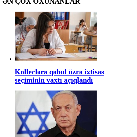
ƏN ÇOX OXUNANLAR
Kolleclərə qəbul üzrə ixtisas
seçiminin vaxtı açıqlandı