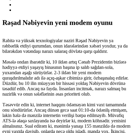
Rəşad Nəbiyevin yeni modem oyunu
Rabitə və yüksək texnologiyalar naziri Rəşad Nəbiyevin ya
rəhbərlik etdiyi qurumdan, onun idarələrindən xəbəri yoxdur, ya da
bilərəkdən vətəndaşı narazı salaraq dövlətə qarşı qaldırır.
Məsələ ondan ibarətdir ki, 10 ildən artıq Cənab Prezidentin bizlərə
hədiyyə etdiyi yaşayış binasının başına ip salıb sağdan-sola,
yuxarıdan aşağı sürüyürlər. 2-3 ildən bir yeni modem
quraşdırılmalıdır adı ilə açıq-aşkar cibimizə girir, özbaşınalıq edirlər.
Düzdür, bu 10 ilin müəyyən bir hissəsi yoldaş Nəbiyevin dövrünə
təsadüf edib. Ancaq nə fayda. İnsanları incitmək, narazı salmaq bu
nazirlik və onun sələflərinin əsas prioriteti olub.
Təsəvvür edin ki, internet haqqını ödəməyən kimi vaxt tamamında
onu söndürürlər. Ancaq dünən gecə saat 01:10-da ödənilş etmişəm,
lakin hələ də mənzilə internetin verilişi bərpa edilməyib. Müvafiq
ATS-lə əlaqə saxlayanda isə deyirlər ki, modem köhnədir. yenisini
almalısınız. Sual edirəm ki, mənimlə yanaşı 155 mənzildə də modem
eyni vaxtda dəyişib, onlarda necə oldu işlədi, məndə yox. İkincisi,