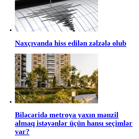
Naxçıvanda hiss edilən zəlzələ olub
Biləcəridə metroya yaxın mənzil
almaq istəyənlər üçün hansı seçimlər
var?