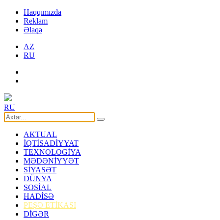
Haqqımızda
Reklam
Əlaqə
AZ
RU
RU
AKTUAL
İQTİSADİYYAT
TEXNOLOGİYA
MƏDƏNİYYƏT
SİYASƏT
DÜNYA
SOSİAL
HADİSƏ
PEŞƏ ETİKASI
DİGƏR