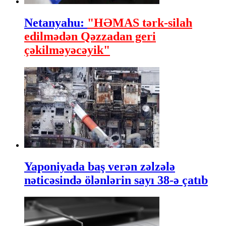
Netanyahu:
"HƏMAS tərk-silah
edilmədən Qəzzadan geri
çəkilməyəcəyik"
Yaponiyada baş verən zəlzələ
nəticəsində ölənlərin sayı 38-ə çatıb