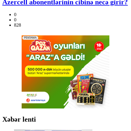
Azercell abonentlərinin cibinə necə girir?
0
0
828
Xəbər lenti